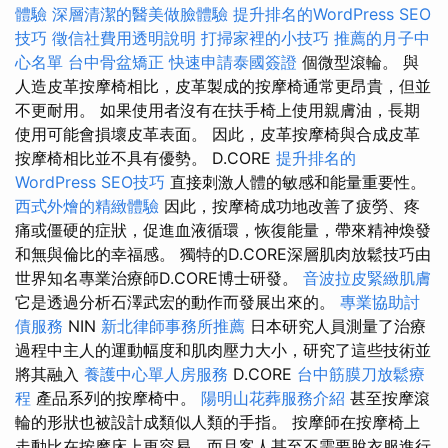
體驗
深層清潔的醫美做臉體驗
提升排名的WordPress SEO
技巧
徵信社費用透明說明
打掃家裡的小技巧
推薦的月子中
心名單
台中骨盆矯正
快速申請泰國簽證
個微型滾輪。 與
人造皮革按摩椅相比，皮革製成的按摩椅通常更昂貴，但並
不更耐用。 如果使用者沒有在扶手椅上使用親膚油，長期
使用可能會損壞皮革表面。 因此，皮革按摩椅與合成皮革
按摩椅相比並不具有優勢。 D.CORE
提升排名的
WordPress SEO技巧
直接刺激人體的敏感和能量重要性。
西式外燴的精緻體驗
因此，按摩椅成功地改善了疲勞、疼
痛或僵硬的症狀，促進血液循環，恢復能量，帶來精神煥發
和無與倫比的幸福感。 獨特的D.CORE深層肌肉放鬆技巧由
世界知名專業治療師D.CORE博士研發。
音波拉皮緊緻肌膚
它是透過分析石澤武宏的動作而發展出來的。
專業協助討
債服務
NIN
新北律師事務所推薦
日本研究人員測量了治療
過程中主人的運動幅度和肌肉壓力大小，研究了這些技術並
將其融入
養護中心單人房服務
D.CORE
台中筋膜刀放鬆療
程
產品系列的按摩椅中。
陽明山花葬服務介紹
甚至按摩滾
輪的形狀也被設計成類似人類的手指。 按摩師在按摩椅上
走動比在按摩床上更容易，而且客人甚至不需要脫衣服進行