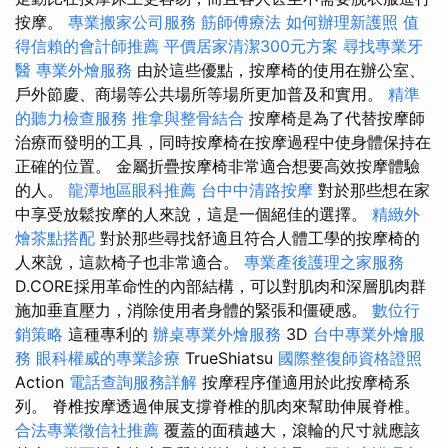
按摩。
專業搬家公司服務
筋師傅療法
如何辦理新護照
值
得信賴的會計師推薦
平價居家清潔300元方案
尋找專業牙
醫
專業外燴服務
由於這些優點，按摩椅的使用在辦公室、
戶外節慶、商場等公共場所等場所更加普及和實用。
精準
的聽力檢查服務
推拿與整骨結合
按摩椅是為了代替按摩師
治療而發明的工具，同時按摩椅在按摩過程中使身體保持在
正確的位置。 金屬折疊按摩椅非常適合想要高效按摩體驗
的人。
龍潭地區眼科推薦
台中中清路按摩
對於那些想在家
中享受放鬆按摩的人來說，這是一個絕佳的選擇。
精緻外
燴茶點搭配
對於那些尋找舒適且符合人體工學的按摩椅的
人來說，這款椅子也非常適合。
專業產後護理之家服務
D.CORE採用革命性的內部結構，可以對肌肉和深層肌肉群
施加垂直壓力，消除使用者身體的緊張和僵硬感。
數位行
銷策略
這種專利的
辦桌專業外燴服務
3D
台中專業外燴服
務
眼科權威的專業診療
TrueShiatsu
國際整復師資格證照
Action
電話查詢服務詳解
按摩程序僅適用於此按摩椅系
列。 脊椎按摩透過伸展支撐脊椎的肌肉來幫助伸展脊椎。
合法專業徵信社推薦
覆蓋的面積越大，滾輪的尺寸就應該