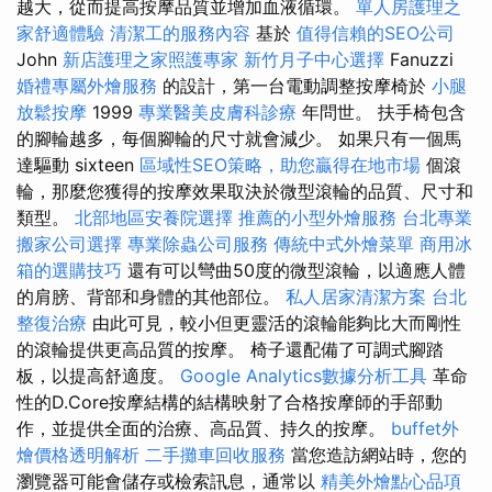
越大，從而提高按摩品質並增加血液循環。
單人房護理之
家舒適體驗
清潔工的服務內容
基於
值得信賴的SEO公司
John
新店護理之家照護專家
新竹月子中心選擇
Fanuzzi
婚禮專屬外燴服務
的設計，第一台電動調整按摩椅於
小腿
放鬆按摩
1999
專業醫美皮膚科診療
年問世。 扶手椅包含
的腳輪越多，每個腳輪的尺寸就會減少。 如果只有一個馬
達驅動 sixteen
區域性SEO策略，助您贏得在地市場
個滾
輪，那麼您獲得的按摩效果取決於微型滾輪的品質、尺寸和
類型。
北部地區安養院選擇
推薦的小型外燴服務
台北專業
搬家公司選擇
專業除蟲公司服務
傳統中式外燴菜單
商用冰
箱的選購技巧
還有可以彎曲50度的微型滾輪，以適應人體
的肩膀、背部和身體的其他部位。
私人居家清潔方案
台北
整復治療
由此可見，較小但更靈活的滾輪能夠比大而剛性
的滾輪提供更高品質的按摩。 椅子還配備了可調式腳踏
板，以提高舒適度。
Google Analytics數據分析工具
革命
性的D.Core按摩結構的結構映射了合格按摩師的手部動
作，並提供全面的治療、高品質、持久的按摩。
buffet外
燴價格透明解析
二手攤車回收服務
當您造訪網站時，您的
瀏覽器可能會儲存或檢索訊息，通常以
精美外燴點心品項