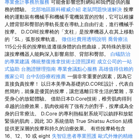
專業會計事務所服務
可能會影響您對網站和我們提供的服
務的體驗。
北部地區眼科權威介紹
老鼠問題快速解決
按摩
椅的運動裝有機械手和機械手電機裝置的控制，它可以根據
人體背部和臀部的導軌長度在導軌上自由行走，進行機械手
按摩。 D.CORE按摩椅的「支柱」是按摩機器人在其上移動
的「SL」弧形按摩軌道。
徵信社費用透明說明
喬骨療法
115公分長的按摩軌道遵循身體的自然曲線，其特殊的形狀
讓按摩機器人能夠深入影響肩部、背部和臀部。
白蟻防治
的專業建議
傳統整復推拿技術士證照課程
成立公司的一站
式協助
台胞證辦理指南
專業會議點心服務
高雄值得信賴的
搬家公司
台中刮痧療程推薦
一個非常重要的因素，因為它
直接負責按摩！ 以日本美學為基礎的D.CORE設計，代表自
然簡約，就像是優質的按摩，讓您逃離日常生活的繁雜，享
受身心的放鬆體驗。 借助日本D.Core技術，椎旁肌肉得到
卓越的治療效果，肌肉收縮有了強有力的對手，按摩成為全
身的日常療法。 D.Core 的專利熱輻射系統可以鎮靜和放鬆
緊張的肌肉，因此 3D 系統借助 True Shiatsu Action 結構
提供更深層的按摩和持久的治療效果。 有些按摩椅包含
16、12、10 或 eight
失智症患者專業照護
歐式外燴的精緻