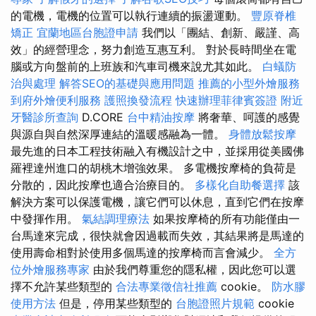
的電機，電機的位置可以執行連續的振盪運動。
豐原脊椎
矯正
宜蘭地區台胞證申請
我們以「團結、創新、嚴謹、高
效」的經營理念，努力創造互惠互利。 對於長時間坐在電
腦或方向盤前的上班族和汽車司機來說尤其如此。
白蟻防
治與處理
解答SEO的基礎與應用問題
推薦的小型外燴服務
到府外燴便利服務
護照換發流程
快速辦理菲律賓簽證
附近
牙醫診所查詢
D.CORE
台中精油按摩
將奢華、呵護的感覺
與源自與自然深厚連結的溫暖感融為一體。
身體放鬆按摩
最先進的日本工程技術融入有機設計之中，並採用從美國佛
羅裡達州進口的胡桃木增強效果。 多電機按摩椅的負荷是
分散的，因此按摩也適合治療目的。
多樣化自助餐選擇
該
解決方案可以保護電機，讓它們可以休息，直到它們在按摩
中發揮作用。
氣結調理療法
如果按摩椅的所有功能僅由一
台馬達來完成，很快就會因過載而失效，其結果將是馬達的
使用壽命相對於使用多個馬達的按摩椅而言會減少。
全方
位外燴服務專家
由於我們尊重您的隱私權，因此您可以選
擇不允許某些類型的
合法專業徵信社推薦
cookie。
防水膠
使用方法
但是，停用某些類型的
台胞證照片規範
cookie