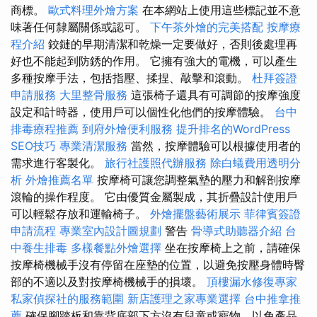
商標。
歐式料理外燴方案
在本網站上使用這些標記並不意
味著任何隸屬關係或認可。
下午茶外燴的完美搭配
按摩療
程介紹
鉸鏈的早期清潔和乾燥一定要做好，否則後處理再
好也不能起到防銹的作用。 它擁有強大的電機，可以產生
多種按摩手法，包括指壓、揉捏、敲擊和滾動。
杜拜簽證
申請服務
大里整骨服務
這張椅子還具有可調節的按摩強度
設定和計時器，使用戶可以個性化他們的按摩體驗。
台中
排毒療程推薦
到府外燴便利服務
提升排名的WordPress
SEO技巧
專業清潔服務
當然，按摩體驗可以根據使用者的
需求進行客製化。
旅行社護照代辦服務
除白蟻費用透明分
析
外燴推薦名單
按摩椅可讓您調整氣墊的壓力和解剖按摩
滾輪的操作程度。 它由優質金屬製成，其折疊設計使用戶
可以輕鬆存放和運輸椅子。
外燴擺盤藝術展示
菲律賓簽證
申請流程
專業室內設計圖規劃
警告
骨導式助聽器介紹
台
中養生排毒
多樣餐點外燴選擇
坐在按摩椅上之前，請確保
按摩椅機械手沒有停留在座墊的位置，以避免按壓身體時臀
部的不適以及對按摩椅機械手的損壞。
頂樓漏水修復專家
私家偵探社的服務範圍
新店護理之家專業選擇
台中推拿推
薦
確保腳踏板和靠背底部下方沒有兒童或寵物，以免產品