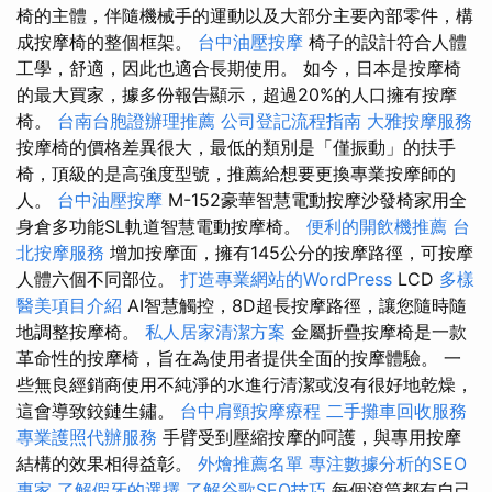
椅的主體，伴隨機械手的運動以及大部分主要內部零件，構
成按摩椅的整個框架。
台中油壓按摩
椅子的設計符合人體
工學，舒適，因此也適合長期使用。 如今，日本是按摩椅
的最大買家，據多份報告顯示，超過20%的人口擁有按摩
椅。
台南台胞證辦理推薦
公司登記流程指南
大雅按摩服務
按摩椅的價格差異很大，最低的類別是「僅振動」的扶手
椅，頂級的是高強度型號，推薦給想要更換專業按摩師的
人。
台中油壓按摩
M-152豪華智慧電動按摩沙發椅家用全
身倉多功能SL軌道智慧電動按摩椅。
便利的開飲機推薦
台
北按摩服務
增加按摩面，擁有145公分的按摩路徑，可按摩
人體六個不同部位。
打造專業網站的WordPress
LCD
多樣
醫美項目介紹
AI智慧觸控，8D超長按摩路徑，讓您隨時隨
地調整按摩椅。
私人居家清潔方案
金屬折疊按摩椅是一款
革命性的按摩椅，旨在為使用者提供全面的按摩體驗。 一
些無良經銷商使用不純淨的水進行清潔或沒有很好地乾燥，
這會導致鉸鏈生鏽。
台中肩頸按摩療程
二手攤車回收服務
專業護照代辦服務
手臂受到壓縮按摩的呵護，與專用按摩
結構的效果相得益彰。
外燴推薦名單
專注數據分析的SEO
專家
了解假牙的選擇
了解谷歌SEO技巧
每個滾筒都有自己