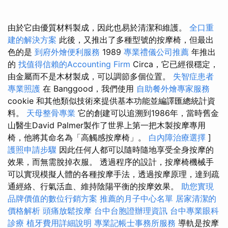
由於它由優質材料製成，因此也易於清潔和維護。
全口重
建的解決方案
此後，又推出了多種型號的按摩椅，但最出
色的是
到府外燴便利服務
1989
專業禮儀公司推薦
年推出
的
找值得信賴的Accounting Firm
Circa，它已經很穩定，
由金屬而不是木材製成，可以調節多個位置。
失智症患者
專業照護
在 Banggood，我們使用
自助餐外燴專家服務
cookie 和其他類似技術來提供基本功能並編譯匯總統計資
料。
天母整骨專業
它的創建可以追溯到1986年，當時舊金
山醫生David Palmer製作了世界上第一把木製按摩專用
椅，他將其命名為「高觸感按摩椅」。
白內障治療選擇
]
護照申請步驟
因此任何人都可以隨時隨地享受全身按摩的
效果，而無需脫掉衣服。 透過程序的設計，按摩椅機械手
可以實現模擬人體的各種按摩手法，透過按摩原理，達到疏
通經絡、行氣活血、維持陰陽平衡的按摩效果。
助您實現
品牌價值的數位行銷方案
推薦的月子中心名單
居家清潔的
價格解析
頭痛放鬆按摩
台中台胞證辦理資訊
台中專業眼科
診療
植牙費用詳細說明
專業記帳士事務所服務
導軌是按摩