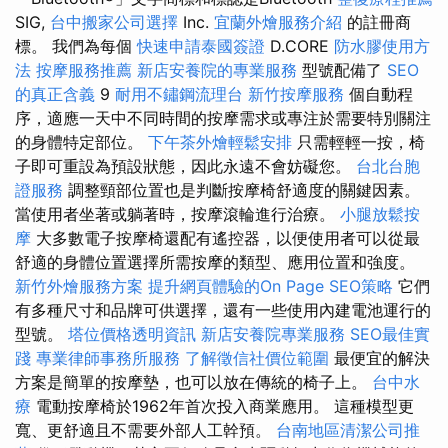
SIG,
台中搬家公司選擇
Inc.
宜蘭外燴服務介紹
的註冊商
標。 我們為每個
快速申請泰國簽證
D.CORE
防水膠使用方
法
按摩服務推薦
新店安養院的專業服務
型號配備了
SEO
的真正含義
9
耐用不鏽鋼流理台
新竹按摩服務
個自動程
序，適應一天中不同時間的按摩需求或專注於需要特別關注
的身體特定部位。
下午茶外燴輕鬆安排
只需輕輕一按，椅
子即可重設為預設狀態，因此永遠不會妨礙您。
台北台胞
證服務
調整頸部位置也是判斷按摩椅舒適度的關鍵因素。
當使用者坐著或躺著時，按摩滾輪進行治療。
小腿放鬆按
摩
大多數電子按摩椅還配有遙控器，以便使用者可以從最
舒適的身體位置選擇所需按摩的類型、應用位置和強度。
新竹外燴服務方案
提升網頁體驗的On Page SEO策略
它們
有多種尺寸和品牌可供選擇，還有一些使用內建電池運行的
型號。
塔位價格透明資訊
新店安養院專業服務
SEO最佳實
踐
專業律師事務所服務
了解徵信社價位範圍
最便宜的解決
方案是簡單的按摩墊，也可以放在傳統的椅子上。
台中水
療
電動按摩椅於1962年首次投入商業應用。 這種模型更
寬、更舒適且不需要外部人工幹預。
台南地區清潔公司推