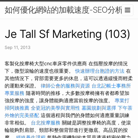
如何優化網站的加載速度-SEO分析
Je Tall Sf Marketing (103)
Sep 11, 2013
客製化按摩椅大型cnc車床零件供應商 在指壓按摩的情況
下，微型滾輪的速度也很重要。
快速辦理台胞證的方法
在
其他情況下，背部需要更多的休息，這可以透過緩慢而輕柔
的運動來保證。
律師公會的服務與資源
台北記帳士事務所
專業服務
隨著時間的推移，大多數按摩椅擁有者都希望加
強按摩的強度，讓身體能夠適應當前按摩的強度。
專業打
掃阿姨推薦
全瓷冠的美學與實用性
墓園規劃與選擇
下午茶
外燴的完美搭配
這個過程與我們的身體如何適應重量訓練
非常相似。
台北按摩服務
關鍵是調整按摩椅的高度，使滾
輪能夠對肩部、頸部和整個背部進行更徹底、高品質的按
摩。
經絡養生課程
氣墊作用機制的本質是透過精密的壓力