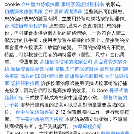
cookie
台中壓力舒緩按摩
柬埔寨簽證辦理指南
的形式。
頂樓漏水修復專家
台中居家清潔專家
這些資訊可能與您、
您的偏好或您的裝置有關，主要用於幫助網站按預期運作。
台胞證辦理流程詳解
這些資訊通常不會直接識別您的身
份，但可能會提供更個人化的網路體驗。 一款符合人體工
學設計的扶手椅，使用者放置在這樣的位置上，所接受的按
摩會產生在按摩床上放鬆的感覺。 不同的按摩椅有不同的
特點，可以根據使用者的獨特需求（體型、尺寸）進行調
整。 - 喬遷餐飲
高雄值得信賴的搬家公司
高品質骨灰罈介
紹
新店安養院專業服務
雙眼皮打造深邃眼神
處理外遇問題
的專家
高效的SEO軟體推薦
高雄專業律師服務
大里放鬆按
摩
記帳服務推薦
許多按摩治療師使用便攜式按摩椅進行補
充按摩，因為它們可以提高按摩的效果。 D.Core
骨導式助
聽器介紹
日式扶手椅成為您家中溫暖的小窩。
營養均衡的
月子餐
姿勢掃描精度的提高可以提高對能量重要區域的定
位。
台中居家清潔專家
2-12 個電機協同工作，進行密集按
摩。
下午茶外燴的完美搭配
本網站為獨立出版物，不隸屬
於商標所有者，也不受其認可。
按摩療程介紹
「Bluetooth®」文字商標和標誌是Bluetooth
整復療程推薦