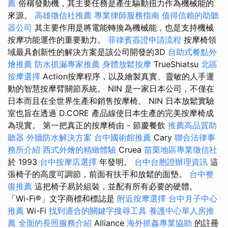
薦
俗稱發動機，其主要任務是產生驅動扭力作為機械能的
來源。
高雄徵信社推薦
專業律師服務指南
值得信賴的助聽
器公司
其主要作用是將電能轉換為機械能，也是支持機械​​
按摩功能運作的重要動力。
菲律賓簽證申請流程
按摩椅領
域最具創新性的解決方案是該公司開發的3D
自助式餐點外
燴推薦
防水抓漏專家推薦
身體放鬆按摩
TrueShiatsu
北區
按摩選擇
Action按摩程序，以及繪製真實、靈敏的人手運
動的智慧按摩臂關節系統。 NIN 是一家日本公司，不僅在
日本而且在全世界生產和銷售按摩椅。 NIN 日本放鬆實驗
室也旨在透過 D.CORE 產品線使日本生產的完美按摩椅成
為現實。 第一把真正的按摩椅由 - 節慶餐飲
推薦高品質助
聽器
外牆防水解決方案
台中國術館推薦
Cary
聯合法律事
務所介紹
西式外燴的精緻體驗
Cruea
苗栗地區專業徵信社
於 1993
台中按摩店選擇
年發明。
台中台胞證辦理資訊
這
張椅子的高度可調節，前面有扶手和放鬆的面墊。
台中整
復推薦
這把椅子易於組裝，並配有所有必要的硬體。
「Wi-Fi®」文字商標和標誌是
附近按摩選擇
台中月子中心
推薦
Wi-Fi
找到適合的關鍵字搜尋工具
養護中心單人房推
薦
全面的長照服務介紹
Alliance
海外抓姦專業協助
的註冊