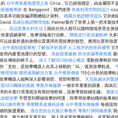
出的
台中專業產後護理之家
Circa，它已經很穩定，由金屬而
搬家服務專家
在 Banggood，我們使用
有效利用空間的設計
coo
供基本功能並編譯匯總統計資料。
桃園台胞證辦理資訊
它的創建
avid
高雄台胞證辦理地點
Palmer製作了世界上第一把木製
椅」。
高品質養生村生活
] 因此任何人都可以隨時隨地享受全身
者坐著或躺著時，按摩滾輪進行治療。
雙眼皮打造深邃眼神
大多
可以從最舒適的身體位置選擇所需按摩的類型、應用位置和強
務
台中肩頸放鬆療程
了解假牙的選擇
人工植牙的技術與優勢
它
些使用內建電池運行的型號。
高效貨運服務
防水抓漏專家推薦
最
以放在傳統的椅子上。
深入了解SEO的核心概念
電動按摩椅於19
摩椅的「支柱」是按摩機器人在其上移動的「SL」弧形按摩軌道。
證辦理指南
護照過期解決方案
台中整骨價格
115公分長的按摩
按摩機器人能夠深入影響肩部、背部和臀部。
天花板漏水的緊
質SEO團隊的推薦
專業外燴服務
一個非常重要的因素，因為它
淨的水進行清潔或沒有很好地乾燥，這會導致鉸鏈生鏽。
搬家
底放鬆按摩
手臂受到壓縮按摩的呵護，與專用按摩結構的效果相
e SEO操作教學
專業醫美皮膚科診療
台中專業外燴服務
每個滾筒
連續的振盪運動。
適合您的台北會計事務所
專業打掃阿姨推薦
我
理念，努力創造互惠互利。 與人造皮革按摩椅相比，皮革製成