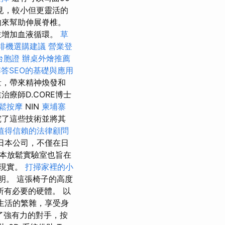
見，較小但更靈活的
肉來幫助伸展脊椎。
並增加血液循環。
草
啡機選購建議
營業登
台胞證
辦桌外燴推薦
解答SEO的基礎與應用
量，帶來精神煥發和
治療師D.CORE博士
放鬆按摩
NIN
柬埔寨
究了這些技術並將其
值得信賴的法律顧問
日本公司，不僅在日
本放鬆實驗室也旨在
為現實。
打掃家裡的小
年發明。 這張椅子的高度
有必要的硬體。 以
生活的繁雜，享受身
有了強有力的對手，按