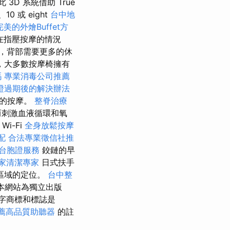
D 系統借助 True
0 或 eight
台中地
完美的外燴Buffet方
在指壓按摩的情況
，背部需要更多的休
，大多數按摩椅擁有
嗎
專業消毒公司推薦
證過期後的解決辦法
質的按摩。
整脊治療
而刺激血液循環和氧
Wi-Fi
全身放鬆按摩
配
合法專業徵信社推
台胞證服務
鉸鏈的早
家清潔專家
日式扶手
區域的定位。
台中整
本網站為獨立出版
」文字商標和標誌是
薦高品質助聽器
的註