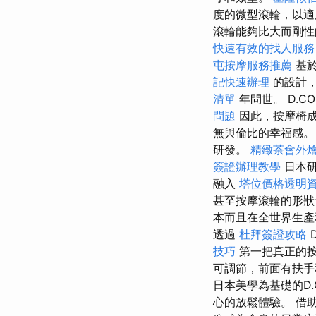
度的微型滾輪，以適
滾輪能夠比大而剛性
快速有效的找人服務
屯按摩服務推薦
基
記快速辦理
的設計
清單
年問世。 D.CO
問題
因此，按摩椅成
無與倫比的幸福感
研發。
精緻茶會外
簽證辦理教學
日本研
融入
塔位價格透明
甚至按摩滾輪的形狀
本而且在全世界生
透過
杜拜簽證攻略
D
技巧
第一把真正的按摩
可調節，前面有扶
日本美學為基礎的D
心的放鬆體驗。 借