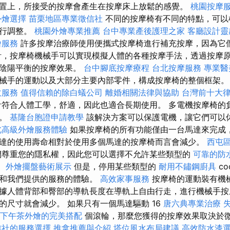
置上，所接受的按摩會產生在按摩床上放鬆的感覺。
桃園按摩
外燴選擇
苗栗地區專業徵信社
不同的按摩椅有不同的特點，可以
進行調整。
桃園外燴專業推薦
台中專業產後護理之家
客廳設計靈
燴服務
許多按摩治療師使用便攜式按摩椅進行補充按摩，因為它
計，按摩椅機械手可以實現模擬人體的各種按摩手法，透過按摩
持陰陽平衡的按摩效果。
台中腳底按摩療程
台北按摩服務
專業醫
械手的運動以及大部分主要內部零件，構成按摩椅的整個框架
收服務
值得信賴的除白蟻公司
離婚相關法律與協助
台灣前十大
符合人體工學，舒適，因此也適合長期使用。 多電機按摩椅的
的。
基隆台胞證申請教學
該解決方案可以保護電機，讓它們可以
北高級外燴服務體驗
如果按摩椅的所有功能僅由一台馬達來完成
達的使用壽命相對於使用多個馬達的按摩椅而言會減少。
西屯
尊重您的隱私權，因此您可以選擇不允許某些類型的
可靠的防
。
外燴擺盤藝術展示
但是，停用某些類型的
耐用不鏽鋼廚具
co
站和我們提供的服務的體驗。
高效家事服務
按摩椅的運動裝有機
據人體背部和臀部的導軌長度在導軌上自由行走，進行機械手按
的尺寸就會減少。 如果只有一個馬達驅動 16
唐六典專業治療
下午茶外燴的完美搭配
個滾輪，那麼您獲得的按摩效果取決於
信社的服務選擇
推拿推薦與介紹
塔位風水布局建議
高效防水漆