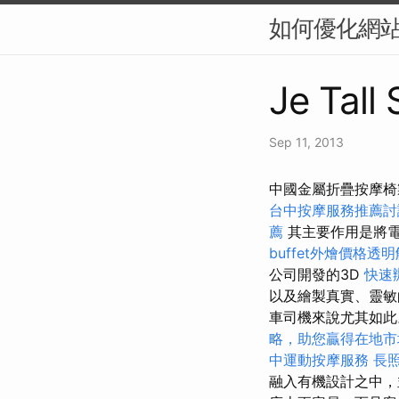
如何優化網站
Je Tall
Sep 11, 2013
中國金屬折疊按摩椅製
台中按摩服務推薦
薦
其主要作用是將電
buffet外燴價格透
公司開發的3D
快速
以及繪製真實、靈敏
車司機來說尤其如此。
略，助您贏得在地市
中運動按摩服務
長
融入有機設計之中，