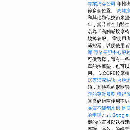
專業清潔公司
年推
節多個位置。
高雄
和其他類似技術來提
年，當時舊金山醫生D
名為「高觸感按摩
脫掉衣服。 當使用
遙控器，以便使用者
導
專業長照中心服
可供選擇，還有一
單的按摩墊，也可
用。 D.CORE按
居家清潔秘訣
台胞
線，其特殊的形狀讓
院的專業服務
獲得優
無良經銷商使用不純
品質不鏽鋼水槽
足
的申請方式
Googl
機的位置可以執行
嚴謹、高效」的經營