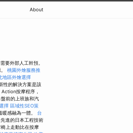
About
且不需要外部人工幹預。
源。
桃園外燴服務推
北地區外燴選擇
新性的解決方案是該
Action按摩程序，
向盤前的上班族和汽
選擇
區域性SEO策
溫暖感融為一體。
台
先進的日本工程技術
摩椅上走動比在按摩