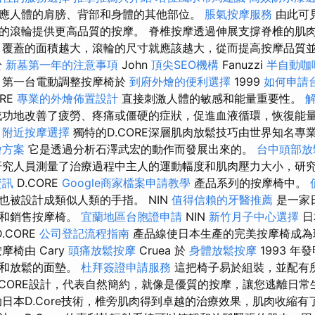
應人體的肩膀、背部和身體的其他部位。
脹氣按摩服務
由此可
的滾輪提供更高品質的按摩。 脊椎按摩透過伸展支撐脊椎的肌
覆蓋的面積越大，滾輪的尺寸就應該越大，從而提高按摩品質
於
新墓第一年的注意事項
John
頂尖SEO機構
Fanuzzi
半自動咖
，第一台電動調整按摩椅於
到府外燴的便利選擇
1999
如何申請
RE
專業的外燴佈置設計
直接刺激人體的敏感和能量重要性。
功地改善了疲勞、疼痛或僵硬的症狀，促進血液循環，恢復能
。
附近按摩選擇
獨特的D.CORE深層肌肉放鬆技巧由世界知名專業
燴方案
它是透過分析石澤武宏的動作而發展出來的。
台中頭部
究人員測量了治療過程中主人的運動幅度和肌肉壓力大小，研
資訊
D.CORE
Google商家檔案申請教學
產品系列的按摩椅中。
也被設計成類似人類的手指。 NIN
值得信賴的牙醫推薦
是一家
產和銷售按摩椅。
宜蘭地區台胞證申請
NIN
新竹月子中心選擇
日
.CORE
公司登記流程指南
產品線使日本生產的完美按摩椅成
椅由 Cary
頭痛放鬆按摩
Cruea 於
身體放鬆按摩
1993 
手和放鬆的面墊。
杜拜簽證申請服務
這把椅子易於組裝，並配有所
.CORE設計，代表自然簡約，就像是優質的按摩，讓您逃離日常
助日本D.Core技術，椎旁肌肉得到卓越的治療效果，肌肉收縮