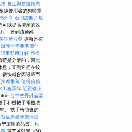
服務
養生與整復推廣
根據使用者的獨特需
感分享
台胞證照片規
們可以提高按摩的效
原理，達到疏通經
美診所服務
導軌是按
。
辦護照需要準備什
律師事務所詳解
整復
負荷是分散的，因此
休息，直到它們在按
，很快就會因過載而
區按摩推薦
值得信賴
水工程團隊
近視矯正
okie
台中整骨討論區
械手和機械手電機裝
摩。 扶手椅包含的
失智症患者專業照護
微型滾輪的品質、尺
選擇
還有可以彎曲50