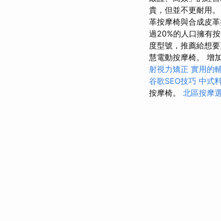
貴，但並不更耐用。
革按摩椅與合成皮革
過20%的人口擁有
度型號，推薦給想要
慧電動按摩椅。 增
射視力矯正
實用的
谷歌SEO技巧
中式
按摩椅。
北區按摩