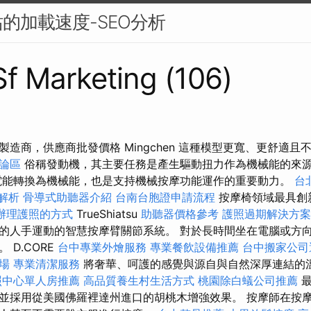
的加載速度-SEO分析
 Sf Marketing (106)
造商，供應商批發價格 Mingchen 這種模型更寬、更舒適
討論區
俗稱發動機，其主要任務是產生驅動扭力作為機械能的來
能轉換為機械能，也是支持機械​​按摩功能運作的重要動力。
台
明解析
骨導式助聽器介紹
台南台胞證申請流程
按摩椅領域最具創
辦理護照的方式
TrueShiatsu
助聽器價格參考
護照過期解決方案
的人手運動的智慧按摩臂關節系統。 對於長時間坐在電腦或方
 D.CORE
台中專業外燴服務
專業餐飲設備推薦
台中搬家公司
場
專業清潔服務
將奢華、呵護的感覺與源自與自然深厚連結的
照中心單人房推薦
高品質養生村生活方式
桃園除白蟻公司推薦
最
並採用從美國佛羅裡達州進口的胡桃木增強效果。 按摩師在按