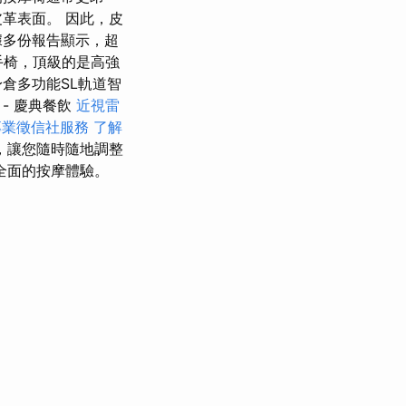
革表面。 因此，皮
據多份報告顯示，超
手椅，頂級的是高強
身倉多功能SL軌道智
- 慶典餐飲
近視雷
專業徵信社服務
了解
徑，讓您隨時隨地調整
全面的按摩體驗。