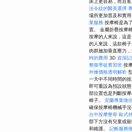
床上更容易，而且客
法令紋的醫美選擇
場所更加普及和實
業服務
按摩椅是為了
置。 金屬折疊按摩
按摩的人來說，這
的人來說，這款椅
肉群施加垂直壓力，
時的費用
3D
資深記
整復學徒實習班
按
外燴價格透明解析
型
一天中不同時間的按
即可重設為預設狀
部位置也是判斷按摩
椅子。
宜蘭專業徵
確保按摩椅機械手沒
台中按摩整骨
歐式
部下方沒有兒童或寵
和維護。
記帳服務