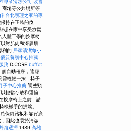
雄專業清潔公司
改善
、商場等公共場所等
解
台北護理之家的專
體保持在正確的位
些想在家中享受放鬆
合人體工學的按摩椅
可以對肌肉和深層肌
專利的
居家清潔每小
n
優質養護中心推薦
服務
D.CORE
buffet
程
個自動程序，適應
只需輕輕一按，椅子
月子中心推薦
調整頸
可以輕鬆存放和運輸
坐在按摩椅上之前，請
椅機械手的損壞。
確保腳踏板和靠背底
成，因此也易於清潔
外燴選擇
1989
高雄