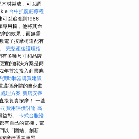
不是木材製成，可以調
kie
台中抓龍筋療程
可以追溯到1986
按摩專用椅，他將其命
按摩的效果，而無需
數電子按摩椅還配有
度。
完整產後護理指
們有多種尺寸和品牌
便宜的解決方案是簡
62年首次投入商業應
平價助聽器購買建議
軌道遵循身體的自然曲
急處理方案
新店安養
直接負責按摩！ 一些
公司費用評價討論
高
得益彰。
卡式台胞證
都有自己的電機，電
們以「團結、創新、
的按摩椅通常更昂