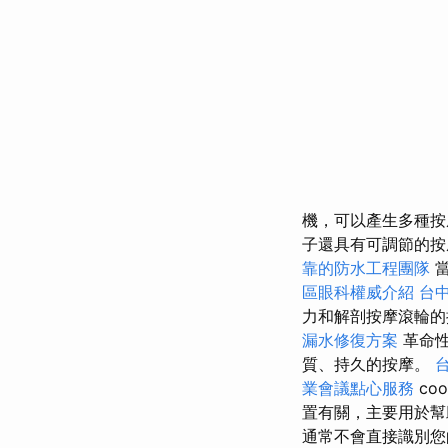
機，可以產生多種按
子還具有可調節的按
靠的防水工程團隊
當
區眼科權威介紹
台
力和解剖按摩滾輪的
漏水修復方案
革命性
質、持久的按摩。
業會議點心服務
coo
置有關，主要用於
通常不會直接識別您