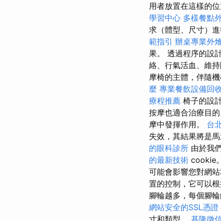
用者放置在這樣的位
學習中心
多樣餐點
求（體型、尺寸）
範指引
辦桌專業外
果。 透過程序的設
絡、行氣活血、維
摩椅的主體，伴隨機
麼
專業餐飲設備回
療程推薦
椅子的設計
按摩也適合治療目
摩中發揮作用。
台
失效，其結果將是馬
的眼科診所
由於我們
的最新技術
cookie
可能會影響您對網
置的控制，它可以根
腳輪越多，每個腳輪
網站安全的SSL憑證
寸和類型。
基隆徵