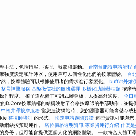
摩手法，包括指壓、揉捏、敲擊和滾動。
台南台胞證申請流程
摩強度設定和計時器，使用戶可以個性化他們的按摩體驗。
台
然，按摩體驗可以根據使用者的需求進行客製化。
buffet外
中整骨神醫服務
基隆徵信社的服務選擇
多樣化助聽器種類
按摩椅
操作程度。 椅子還配備了可調式腳踏板，以提高舒適度。
全口
的D.Core按摩結構的結構映射了合格按摩師的手部動作，並提
台中輕井澤按摩服務
當您造訪網站時，您的瀏覽器可能會儲存或
kie
整復師培訓
的形式。
快速申請泰國簽證
這些資訊可能與您
幫助網站按預期運作。
塔位價格透明資訊
專業貨運行介紹
什麼是
的身份，但可能會提供更個人化的網路體驗。 一款符合人體工