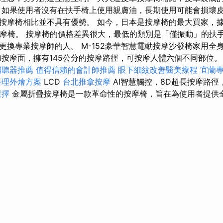
 如果使用者沒有在扶手椅上使用親膚油，長期使用可能會損壞皮
按摩椅相比並不具有優勢。 如今，日本是按摩椅的最大買家，
按摩椅。 按摩椅的價格差異很大，最低的類別是「僅振動」的扶
更換專業按摩師的人。 M-152豪華智慧電動按摩沙發椅家用全
加按摩面，擁有145公分的按摩路徑，可按摩人體六個不同部位。 
輔聽器推薦
值得信賴的會計師推薦
眼下細紋改善醫美療程
宜蘭
料理外燴方案
LCD
台北推拿按摩
AI智慧觸控，8D超長按摩路
選擇
金屬折疊按摩椅是一款革命性的按摩椅，旨在為使用者提供