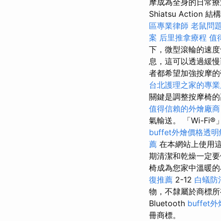
摩成為全身的日常療法
Shiatsu Acti
區專業律師
老鼠問
案
后里推拿療程
值
下，微型滾輪的速
息，這可以透過緩
者都希望加強按摩的
台北護理之家的專業
關鍵是調整按摩椅的
值得信賴的外燴廠商
氣輸送。 「Wi-F
buffet外燴價格透
薦
在本網站上使用
期清潔和乾燥一定要
椅成為您家中溫暖
復推薦
2-12
白蟻防
物，不隸屬於商標
Bluetooth
buffe
冊商標。