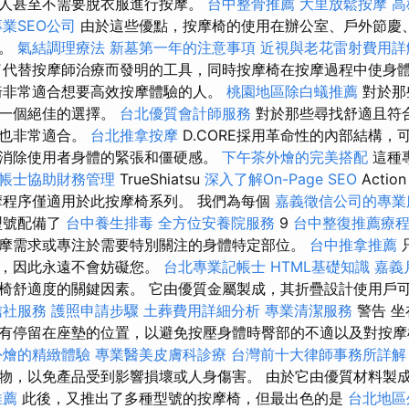
人甚至不需要脫衣服進行按摩。
台中整骨推薦
大里放鬆按摩
高
專業SEO公司
由於這些優點，按摩椅的使用在辦公室、戶外節慶
用。
氣結調理療法
新墓第一年的注意事項
近視與老花雷射費用詳
代替按摩師治療而發明的工具，同時按摩椅在按摩過程中使身
椅非常適合想要高效按摩體驗的人。
桃園地區除白蟻推薦
對於那
是一個絕佳的選擇。
台北優質會計師服務
對於那些尋找舒適且符
子也非常適合。
台北推拿按摩
D.CORE採用革命性的內部結構，
消除使用者身體的緊張和僵硬感。
下午茶外燴的完美搭配
這種
帳士協助財務管理
TrueShiatsu
深入了解On-Page SEO
Actio
摩程序僅適用於此按摩椅系列。 我們為每個
嘉義徵信公司的專業
號配備了
台中養生排毒
全方位安養院服務
9
台中整復推薦療
摩需求或專注於需要特別關注的身體特定部位。
台中推拿推薦
態，因此永遠不會妨礙您。
台北專業記帳士
HTML基礎知識
嘉義
椅舒適度的關鍵因素。 它由優質金屬製成，其折疊設計使用戶
信社服務
護照申請步驟
土葬費用詳細分析
專業清潔服務
警告 
有停留在座墊的位置，以避免按壓身體時臀部的不適以及對按摩
外燴的精緻體驗
專業醫美皮膚科診療
台灣前十大律師事務所詳解
物，以免產品受到影響損壞或人身傷害。 由於它由優質材料製
推薦
此後，又推出了多種型號的按摩椅，但最出色的是
台北地區