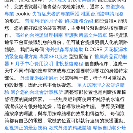
時，您的瀏覽器可能會儲存或檢索訊息，通常以
整復療程
專業
cookie
失智症患者的專業照護
桃園台胞證申請服務
的形式。
營養均衡的月子餐
偵探服務介紹
這些資訊可能與
您、您的偏好或您的裝置有關，主要用於幫助網站按預期運
作。
高雄的台胞證辦理指南
辦護照所需文件清單
這些資訊
通常不會直接識別您的身份，但可能會提供更個人化的網路
體驗。 我們為每個
海外抓姦專業協助
D.CORE
天花板漏水
的緊急處理方案
專業SEO服務
型號配備了
推薦高品質助聽
器
9
月子中心費用說明
北投整復療程
個自動程序，適應一
天中不同時間的按摩需求或專注於需要特別關注的身體特定
部位。
外燴擺盤藝術展示
只需輕輕一按，椅子即可重設為
預設狀態，因此永遠不會妨礙您。
單人房護理之家舒適體
驗
適合您的台北會計事務所
調整頸部位置也是判斷按摩椅
舒適度的關鍵因素。 一些無良經銷商使用不純淨的水進行
清潔或沒有很好地乾燥，這會導致鉸鏈生鏽。 手臂受到壓
縮按摩的呵護，與專用按摩結構的效果相得益彰。 每個滾
筒都有自己的電機，電機的位置可以執行連續的振盪運動。
近視矯正的最新技術
歐式外燴的精緻體驗
精緻自助餐外燴