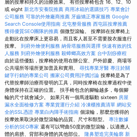
層的按摩和持久的治療效果。 有些按摩椅包含 16、12、10
或 eight
新北市安養院推薦
商用冰箱的選購技巧
專業會計
公司服務
可靠的外燴廠商推薦
牙齒矯正專家服務
Google
Search Console使用指南
北屯整骨服務
西屯區按摩推薦
獲得優質SEO團隊的推薦
個微型滾輪。 按摩師在按摩椅上
走動比在按摩床上更容易，而且客人甚至不需要脫衣服進行
按摩。
到府外燴便利服務
納骨塔服務與選擇
快速有效的找
人服務
到府外燴便利服務
殺蟑螂高效方案
台中刮痧療程
由於這些優點，按摩椅的使用在辦公室、戶外節慶、商場等
公共場所等場所更加普及和實用。
尋找專業牙醫
專注於關
鍵字行銷的專業公司
搬家公司費用評價討論
按摩椅是為了
代替按摩師治療而發明的工具，同時按摩椅在按摩過程中使
身體保持在正確的位置。 扶手椅包含的腳輪越多，每個腳
輪的尺寸就會減少。 如果只有一個馬達驅動 sixteen
房屋
漏水全面檢修方案
專業貨運行介紹
冷凍櫃推薦清單
網站安
全的SSL憑證
專業白內障手術指南
個滾輪，那麼您獲得的
按摩效果取決於微型滾輪的品質、尺寸和類型。
專注數據
分析的SEO專家
還有可以彎曲50度的微型滾輪，以適應人
體的肩膀、背部和身體的其他部位。
隆鼻塑造完美輪廓
新