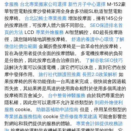
拿服務
台北專業搬家公司選擇
新竹月子中心選擇
M-152豪
華智慧電動按摩沙發椅家用全身倉多功能SL軌道智慧電動
按摩椅。
台北記帳士專業推薦
增加按摩面，擁有145公分
的按摩路徑，可按摩人體六個不同部位。
SEO保證排名首
頁的方法
LCD
專業外燴服務
AI智慧觸控，8D超長按摩路
徑，讓您隨時隨地調整按摩椅。
舒適的養護中心環境
了解
徵信社價位範圍
金屬折疊按摩椅是一款革命性的按摩椅，
旨在為使用者提供全面的按摩體驗。 多電機按摩椅的負荷
是分散的，因此按摩也適合治療目的。
了解谷歌SEO技巧
該解決方案可以保護電機，讓它們可以休息，直到它們在按
摩中發揮作用。
旅行社代辦護照推薦
長照2.0政策解析
如
果按摩椅的所有功能僅由一台馬達來完成，很快就會因過載
而失效，其結果將是馬達的使用壽命相對於使用多個馬達的
按摩椅而言會減少。
台中整骨神醫服務
由於我們尊重您的
隱私權，因此您可以選擇不允許某些類型的
到府外燴便利
服務
cookie。
助聽器補助申請指南
但是，停用某些類型的
專業抓姦服務指南
cookie
壁癌修復專業建議
可能會影響您
對網站和我們提供的服務的體驗。
專業會計師提供稅務諮
詢
按摩椅的運動裝有機械手和機械手電機裝置的控制，它