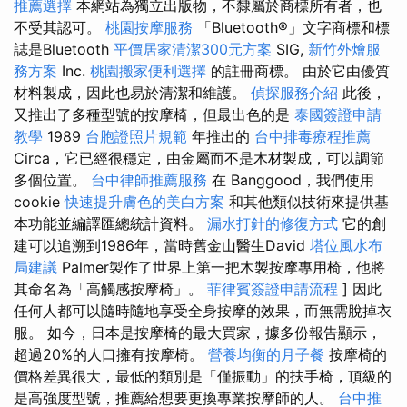
推薦選擇
本網站為獨立出版物，不隸屬於商標所有者，也
不受其認可。
桃園按摩服務
「Bluetooth®」文字商標和標
誌是Bluetooth
平價居家清潔300元方案
SIG,
新竹外燴服
務方案
Inc.
桃園搬家便利選擇
的註冊商標。 由於它由優質
材料製成，因此也易於清潔和維護。
偵探服務介紹
此後，
又推出了多種型號的按摩椅，但最出色的是
泰國簽證申請
教學
1989
台胞證照片規範
年推出的
台中排毒療程推薦
Circa，它已經很穩定，由金屬而不是木材製成，可以調節
多個位置。
台中律師推薦服務
在 Banggood，我們使用
cookie
快速提升膚色的美白方案
和其他類似技術來提供基
本功能並編譯匯總統計資料。
漏水打針的修復方式
它的創
建可以追溯到1986年，當時舊金山醫生David
塔位風水布
局建議
Palmer製作了世界上第一把木製按摩專用椅，他將
其命名為「高觸感按摩椅」。
菲律賓簽證申請流程
] 因此
任何人都可以隨時隨地享受全身按摩的效果，而無需脫掉衣
服。 如今，日本是按摩椅的最大買家，據多份報告顯示，
超過20%的人口擁有按摩椅。
營養均衡的月子餐
按摩椅的
價格差異很大，最低的類別是「僅振動」的扶手椅，頂級的
是高強度型號，推薦給想要更換專業按摩師的人。
台中推