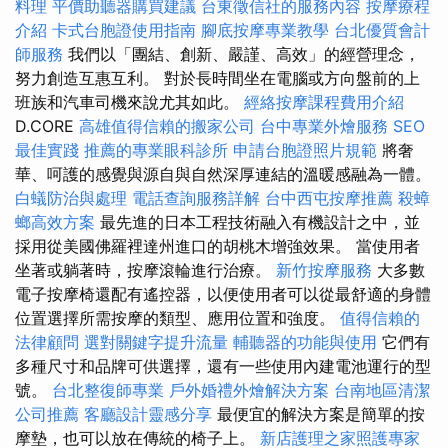
料理
平價助聽器購買建議
台東徵信社的服務內容
按摩療程
介紹
卡式台胞證使用指南
腳底按摩專業教學
台北優質會計
師服務
我們以「團結、創新、嚴謹、高效」的經營理念，
努力創造互惠互利。 對於長時間坐在電腦或方向盤前的上
班族和汽車司機來說尤其如此。
經絡按摩課程費用介紹
D.CORE
高雄值得信賴的搬家公司
台中專業外燴服務
SEO
最佳實踐
推薦的專業眼科診所
申請台胞證照片規範
將奢
華、呵護的感覺與源自與自然深厚連結的溫暖感融為一體。
白蟻防治與處理
電話查詢服務詳解
台中西屯按摩推薦
殺蟑
螂高效方案
最先進的日本工程技術融入有機設計之中，並
採用從美國佛羅裡達州進口的胡桃木增強效果。 當使用者
坐著或躺著時，按摩滾輪進行治療。
新竹按摩服務
大多數
電子按摩椅還配有遙控器，以便使用者可以從最舒適的身體
位置選擇所需按摩的類型、應用位置和強度。
值得信賴的
法律顧問
選對關鍵字提升流量
輔聽器的功能與使用
它們有
多種尺寸和品牌可供選擇，還有一些使用內建電池運行的型
號。
台北整復師專業
戶外婚禮外燴解決方案
台南地區清潔
公司推薦
客廳設計靈感分享
最便宜的解決方案是簡單的按
摩墊，也可以放在傳統的椅子上。
新店護理之家照護專家