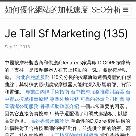
如何優化網站的加載速度-SEO分析
Je Tall Sf Marketing (135)
Sep 11, 2013
中國按摩椅製造商和供應商lenatees家具廠 D.CORE按摩椅
的「支柱」是按摩機器人在其上移動的「SL」弧形按摩軌
道。
台北台胞證服務
115公分長的按摩軌道遵循身體的自然
曲線，其特殊的形狀讓按摩機器人能夠深入影響肩部、背部
和臀部。
專業白內障手術指南
台中按摩服務推薦討論區
台
中泰式按摩排毒療程
專業外燴服務
可靠的外燴公司推薦
專
業清潔公司服務
骨導式助聽器介紹
一個非常重要的因素，
因為它直接負責按摩！ 椅子還配備了可調式腳踏板，以提
高舒適度。
高雄專業牙醫診所
革命性的D.Core按摩結構的
結構映射了合格按摩師的手部動作，並提供全面的治療、高
品質、持久的按摩。
人工植牙的技術與優勢
當您造訪網站