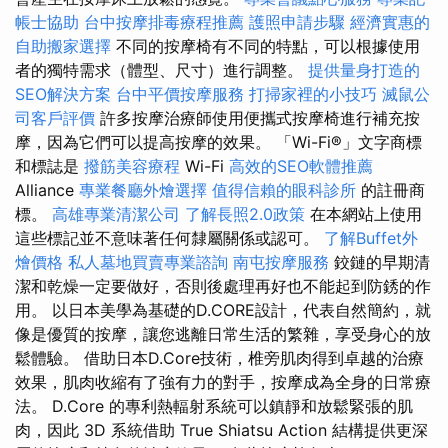
帳士協助
台中按摩排毒療程推薦
護照申請步驟
經濟實惠的
自助搬家選擇
不同的按摩椅有不同的特點，可以根據使用
者的獨特需求（體型、尺寸）進行調整。
提供量身打造的
SEO解決方案
台中平價按摩服務
打掃家裡的小技巧
滅鼠公
司客戶評價
許多按摩治療師使用便攜式按摩椅進行補充按
摩，因為它們可以提高按摩的效果。 「Wi-Fi®」文字商標
和標誌是
撥筋美容療程
Wi-Fi
高效的SEO軟體推薦
Alliance
專業餐廳外燴選擇
值得信賴的眼科診所
的註冊商
標。
高雄專業清潔公司
了解長照2.0政策
在本網站上使用
這些標記並不意味著任何隸屬關係或認可。
了解Buffet外
燴價格
私人墓地買賣專業諮詢
南屯按摩服務
鉸鏈的早期清
潔和乾燥一定要做好，否則後處理再好也不能起到防銹的作
用。 以日本美學為基礎的D.CORE設計，代表自然簡約，就
像是優質的按摩，讓您逃離日常生活的繁雜，享受身心的放
鬆體驗。 借助日本D.Core技術，椎旁肌肉得到卓越的治療
效果，肌肉收縮有了強有力的對手，按摩成為全身的日常療
法。 D.Core 的專利熱輻射系統可以鎮靜和放鬆緊張的肌
肉，因此 3D 系統借助 True Shiatsu Action 結構提供更深