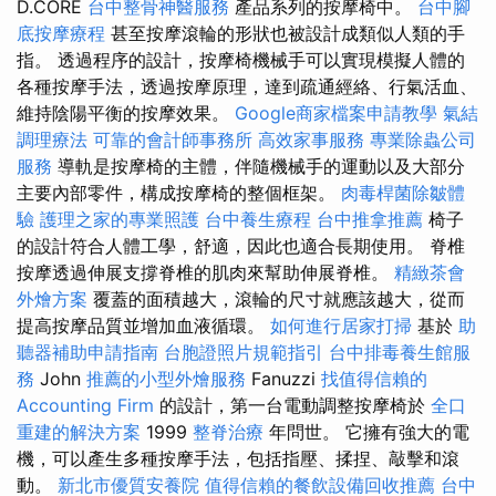
D.CORE
台中整骨神醫服務
產品系列的按摩椅中。
台中腳
底按摩療程
甚至按摩滾輪的形狀也被設計成類似人類的手
指。 透過程序的設計，按摩椅機械手可以實現模擬人體的
各種按摩手法，透過按摩原理，達到疏通經絡、行氣活血、
維持陰陽平衡的按摩效果。
Google商家檔案申請教學
氣結
調理療法
可靠的會計師事務所
高效家事服務
專業除蟲公司
服務
導軌是按摩椅的主體，伴隨機械手的運動以及大部分
主要內部零件，構成按摩椅的整個框架。
肉毒桿菌除皺體
驗
護理之家的專業照護
台中養生療程
台中推拿推薦
椅子
的設計符合人體工學，舒適，因此也適合長期使用。 脊椎
按摩透過伸展支撐脊椎的肌肉來幫助伸展脊椎。
精緻茶會
外燴方案
覆蓋的面積越大，滾輪的尺寸就應該越大，從而
提高按摩品質並增加血液循環。
如何進行居家打掃
基於
助
聽器補助申請指南
台胞證照片規範指引
台中排毒養生館服
務
John
推薦的小型外燴服務
Fanuzzi
找值得信賴的
Accounting Firm
的設計，第一台電動調整按摩椅於
全口
重建的解決方案
1999
整脊治療
年問世。 它擁有強大的電
機，可以產生多種按摩手法，包括指壓、揉捏、敲擊和滾
動。
新北市優質安養院
值得信賴的餐飲設備回收推薦
台中