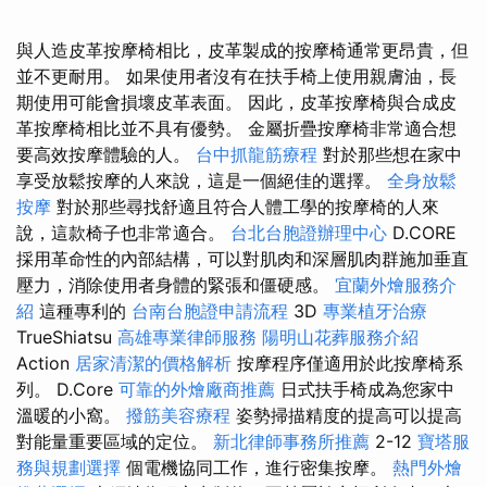
與人造皮革按摩椅相比，皮革製成的按摩椅通常更昂貴，但
並不更耐用。 如果使用者沒有在扶手椅上使用親膚油，長
期使用可能會損壞皮革表面。 因此，皮革按摩椅與合成皮
革按摩椅相比並不具有優勢。 金屬折疊按摩椅非常適合想
要高效按摩體驗的人。
台中抓龍筋療程
對於那些想在家中
享受放鬆按摩的人來說，這是一個絕佳的選擇。
全身放鬆
按摩
對於那些尋找舒適且符合人體工學的按摩椅的人來
說，這款椅子也非常適合。
台北台胞證辦理中心
D.CORE
採用革命性的內部結構，可以對肌肉和深層肌肉群施加垂直
壓力，消除使用者身體的緊張和僵硬感。
宜蘭外燴服務介
紹
這種專利的
台南台胞證申請流程
3D
專業植牙治療
TrueShiatsu
高雄專業律師服務
陽明山花葬服務介紹
Action
居家清潔的價格解析
按摩程序僅適用於此按摩椅系
列。 D.Core
可靠的外燴廠商推薦
日式扶手椅成為您家中
溫暖的小窩。
撥筋美容療程
姿勢掃描精度的提高可以提高
對能量重要區域的定位。
新北律師事務所推薦
2-12
寶塔服
務與規劃選擇
個電機協同工作，進行密集按摩。
熱門外燴