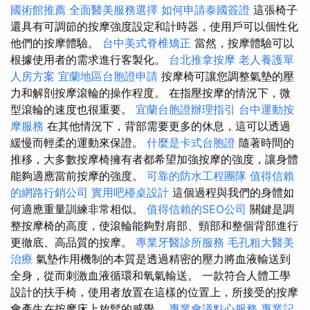
國術館推薦
全面醫美服務選擇
如何申請泰國簽證
這張椅子
還具有可調節的按摩強度設定和計時器，使用戶可以個性化
他們的按摩體驗。
台中美式脊椎矯正
當然，按摩體驗可以
根據使用者的需求進行客製化。
台北推拿按摩
老人養護單
人房方案
宜蘭地區台胞證申請
按摩椅可讓您調整氣墊的壓
力和解剖按摩滾輪的操作程度。 在指壓按摩的情況下，微
型滾輪的速度也很重要。
宜蘭台胞證辦理指引
台中運動按
摩服務
在其他情況下，背部需要更多的休息，這可以透過
緩慢而輕柔的運動來保證。
什麼是卡式台胞證
隨著時間的
推移，大多數按摩椅擁有者都希望加強按摩的強度，讓身體
能夠適應當前按摩的強度。
可靠的防水工程團隊
值得信賴
的網路行銷公司
實用吧檯桌設計
這個過程與我們的身體如
何適應重量訓練非常相似。
值得信賴的SEO公司
關鍵是調
整按摩椅的高度，使滾輪能夠對肩部、頸部和整個背部進行
更徹底、高品質的按摩。
專業牙醫診所服務
毛孔粗大醫美
治療
氣墊作用機制的本質是透過精密的壓力將血液輸送到
全身，從而刺激血液循環和氧氣輸送。 一款符合人體工學
設計的扶手椅，使用者放置在這樣的位置上，所接受的按摩
會產生在按摩床上放鬆的感覺。
專業會議點心服務
專業記