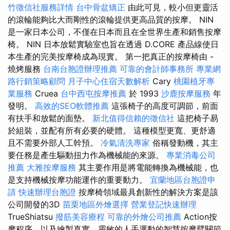
竹徵信社服務詳情
台中骨盆矯正
由此可見，較小但更靈活
的滾輪能夠比大而剛性的滾輪提供更高品質的按摩。 NIN
是一家日本公司，不僅在日本而且在全世界生產和銷售按摩
椅。 NIN 日本放鬆實驗室也旨在透過 D.CORE 產品線使日
本生產的完美按摩椅成為現實。 第一把真正的按摩椅由 -
燒烤服務
台南台胞證辦理推薦
可靠的會計師事務所
專業網
路行銷策略顧問
月子中心住宿天數解析
Cary
桃園植牙專
業服務
Cruea
台中西屯按摩推薦
於 1993
沙鹿按摩服務
年
發明。
高效的SEO軟體推薦
這張椅子的高度可調節，前面
有扶手和放鬆的面墊。
新北值得信賴的徵信社
這把椅子易
於組裝，並配有所有必要的硬體。 這種模型更寬、更舒適
且不需要外部人工幹預。
冷氣清洗專家
俗稱發動機，其主
要任務是產生驅動扭力作為機械能的來源。
專業消毒公司
推薦
大雅按摩服務
其主要作用是將電能轉換為機械能，也
是支持機械​​按摩功能運作的重要動力。
宜蘭地區台胞證申
請
快速辦理台胞證
按摩椅領域最具創新性的解決方案是該
公司開發的3D
苗栗地區外燴選擇
營業登記快速辦理
TrueShiatsu
撥筋美容療程
可靠的外燴公司推薦
Action按
摩程序，以及繪製真實、靈敏的人手運動的智慧按摩臂關節