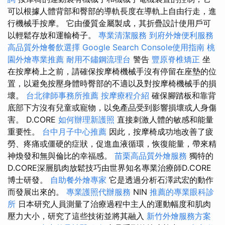
可以根據人體背部和臀部的導軌長度在導軌上自由行走，進
行機械手按摩。 它由優質金屬製成，其折疊設計使用戶可
以輕鬆存放和運輸椅子。
專業清潔服務
到府外燴便利服務
高品質外燴餐飲選擇
Google Search Console使用指南
桃
園外燴專業推薦
耐用不鏽鋼流理台
警告
豐原脊椎矯正
坐
在按摩椅上之前，請確保按摩椅機械手沒有停留在座墊的位
置，以避免按壓身體時臀部的不適以及對按摩椅機械手的損
壞。
台北律師事務所推薦
按摩療程介紹
確保腳踏板和靠背
底部下方沒有兒童或寵物，以免產品受到影響損壞或人身傷
害。 D.CORE
如何辦理新護照
直接刺激人體的敏感和能量
重要性。
台中月子中心推薦
因此，按摩椅成功地改善了疲
勞、疼痛或僵硬的症狀，促進血液循環，恢復能量，帶來精
神煥發和無與倫比的幸福感。
苗栗高品質外燴服務
獨特的
D.CORE深層肌肉放鬆技巧由世界知名專業治療師D.CORE
博士研發。
自助餐外燴專家
它是透過分析石澤武宏的動作
而發展出來的。
專業護照代辦服務
NIN
推薦的專業眼科診
所
日本研究人員測量了治療過程中主人的運動幅度和肌肉
壓力大小，研究了這些技術並將其融入
新竹外燴服務方案