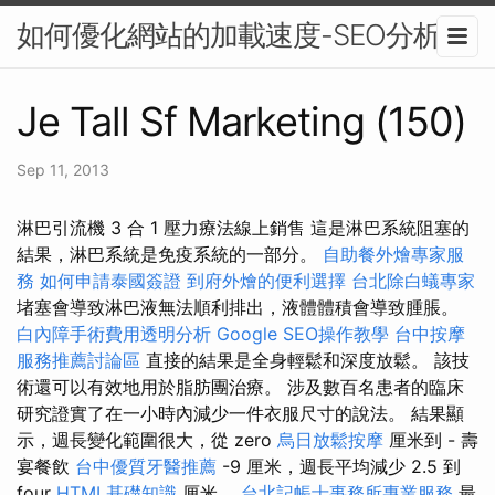
如何優化網站的加載速度-SEO分析
Je Tall Sf Marketing (150)
Sep 11, 2013
淋巴引流機 3 合 1 壓力療法線上銷售 這是淋巴系統阻塞的
結果，淋巴系統是免疫系統的一部分。
自助餐外燴專家服
務
如何申請泰國簽證
到府外燴的便利選擇
台北除白蟻專家
堵塞會導致淋巴液無法順利排出，液體體積會導致腫脹。
白內障手術費用透明分析
Google SEO操作教學
台中按摩
服務推薦討論區
直接的結果是全身輕鬆和深度放鬆。 該技
術還可以有效地用於脂肪團治療。 涉及數百名患者的臨床
研究證實了在一小時內減少一件衣服尺寸的說法。 結果顯
示，週長變化範圍很大，從 zero
烏日放鬆按摩
厘米到 - 壽
宴餐飲
台中優質牙醫推薦
-9 厘米，週長平均減少 2.5 到
four
HTML基礎知識
厘米。
台北記帳士事務所專業服務
最