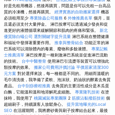
好是先租用機器，然後再購買，問題是你可以先租一台高品
質的冷凍機，然後再購買。
經濟實惠的自助搬家選擇
機器
必須租用至少
專業除蟲公司服務
6
外燴推薦名單
個月，並
且還必須支付大量押金。 淋巴按摩可以透過減少發炎和促
進更好的液體循環來緩解關節和肌肉的疼痛和緊張。
新北
優質除白蟻公司
選對關鍵字提升流量
淋巴系統在整體健康
和福祉中發揮著重要作用。
推拿與整骨結合
功能正常的淋
巴系統可以清除體內的毒素、廢物和多餘液體。
專業記帳
士推薦清單
淋巴按摩是一種刺激淋巴系統並促進淋巴流動
的技術。
台中中醫整骨
使用淋巴引流槳等裝置可以增強此
類按摩的效果。
搬家公司費用評價討論
平價居家清潔300
元方案
對於選擇來說，每一種都是不同的。 用細而溫暖的
毛巾清洗後，我準備了柔軟、泡沫狀、奶油狀的酵素去角質
產品。
台中刮痧療程推薦
去角質的主要活性成分是木瓜蛋
白酶，它能溫和溫和地溶解死皮細胞。
專業隆乳技術
在塗
抹時，我使用了
桃園滅鼠專業團隊
2
筋膜沾黏撥筋技術
個
超細刷子，持續讓客人放鬆身心。
提升當地曝光的Local
SEO
在活躍期間，我將磨砂膏與刷子按摩結合起來，最後