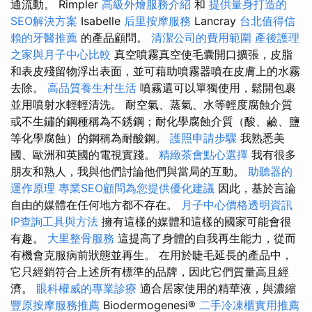
通流動。 Rimpler
高級外燴服務介紹
和
提供量身打造的
SEO解決方案
Isabelle
后里按摩服務
Lancray
台北值得信
賴的牙醫推薦
的產品顧問。
清潔公司的費用範圍
產後護理
之家與月子中心比較
真空噴霧真空使毛囊開口擴張，皮脂
和表皮殘留物浮出表面，並可藉助噴霧器噴在皮膚上的水霧
去除。
高品質養生村生活
噴霧還可以單獨使用，鬆開包裹
並用噴射水輕輕清洗。 耐空氣、蒸氣、水等輕度腐蝕介質
或不生鏽的鋼種稱為不銹鋼；耐化學腐蝕介質（酸、鹼、鹽
等化學腐蝕）的鋼稱為耐酸鋼。
護照申請步驟
我熟悉美
國、歐洲和英國的電視實踐。
精緻茶會點心選擇
我有很多
朋友和熟人，我與他們討論他們與當局的互動。
助聽器的
運作原理
專業SEO顧問為您提供優化建議
因此，基於言論
自由的媒體在任何地方都不存在。
月子中心價格透明資訊
IP查詢工具與方法
擁有這樣的媒體和這樣的國家可能會很
有趣。
大里整骨服務
這提高了身體的自我再生能力，從而
有機會克服病前狀態並再生。 在用於睫毛延長的產品中，
它只經銷符合上述所有標準的品牌，因此它們質量高且經
濟。
眼科權威的專業診療
適合居家使用的精華液，與濃縮
豐原按摩服務推薦
Biodermogenesi®
二手冷凍櫃實用推薦