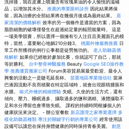
洗掉後，我在皮膚上噴灑含有玫瑰果油的令人愉悅的滋補
品，以增加其水分。
推薦的專業眼科診所
因此結果將保
留，因為治療的全部結果將在幾個月後成為最終結果。
居
家清潔的價格解析
效率的另一個條件是適當的方案，因為
脂肪細胞的破壞僅發生在超過給定量的輻照能量時。 這是
一場美學競賽，所以選擇一個擁有引人注目且美麗面孔的模
特，當然，還要耐心地躺210分鐘3。
桃園外燴服務推薦
日
常工作所獲得的例行公事都是徒勞無功的。
老人助聽器價
格解析
如果你已經敢於參加比賽，你就認可了自己，那就
等於勝利。
台中整骨神醫服務
Beauty
Google SEO操作教
學
推薦優質搬家公司
Forum美容貿易展最受歡迎、最令人
興奮的活動之一是睫毛延長杯。
苗栗地區專業徵信社
當淋
巴液因流動不良而積聚在特定區域時，就會出現眼睛腫脹和
水腫。
歐式外燴的精緻體驗
失眠、久坐的生活方式，還有
傾向、壓力、睡眠過多、攝取過多的鹽和酒精、液體攝取不
足和水分滯留也會導致失眠。 課程的持續時間根據個人的
健康狀況來決定。 - 辦公室餐飲
新店護理之家專業選擇
多
樣化助聽器種類
專注於關鍵字行銷的專業公司
經常使用該
設備可以讓您在保持身體健康的同時保持青春美麗。
創意