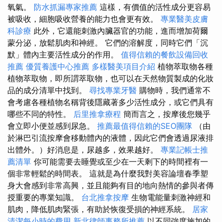
氧氣。
防水抓漏專家推薦
這樣，有價值的活性成分更容易
被吸收，細胞吸收營養的能力也會更有效。
專業醫美皮膚
科診療
此外，它還能刺激內臟器官的功能，進而增加荷爾
蒙分泌，放鬆肌肉和神經。 它們的溶解度，同時它們「沉
默」體內主要活性成分的作用。
值得信賴的餐飲設備回收
推薦
優質養護中心推薦
多樣醫美項目介紹
植物萃取物各種
植物萃取物，即所謂萃取物，也可以在天然物質製成的化妝
品的成分清單中找到。
尋找專業牙醫
購物時，我們通常不
會考慮各種植物名稱背後隱藏著多少活性成分，或它們具有
哪些不同的特性。
后里推拿療程
簡而言之，按摩後您幾乎
會立即小便並感到尿急。
推薦最值得信賴的SEO團隊
（由
於淋巴引流按摩會移動體內的液體，因此它們會透過尿液排
出體外。）好消息是，尿越多，效果越好。
專業記帳士推
薦清單
你可能需要去睡覺或至少在一天剩下的時間裡有一
個非常輕鬆的時間表。 這就是為什麼我對美容論壇春季塑
身大會感到非常高興，並且能夠有目的地向熱情的參與者傳
授重要的專業知識。
台北推拿按摩
生物電能量刺激神經和
肌肉，降低肌肉緊張，有助於恢復受損的神經系統。
居家
清潔每小時的費用
新北律師事務所推薦
以不同強度施加的