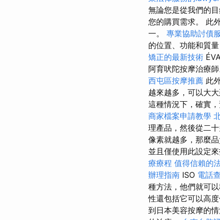
無論您是從我們的目
您的購買需求。 此
一。
專業協助討債
的位置、功能和質量
矯正的最新技術
ÉV
阿育吠陀按摩治療
西屯區按摩推薦
此
越來越多，可以大
這種情況下，確實，
商家檔案申請教學
理產品，然後從二十
像素就越多，那麼
並且僅使用此設定
療療程
值得信賴的
辦理指南
ISO
電話
種方法，他們就可
性還包括它可以高度
到日本美容按摩的情