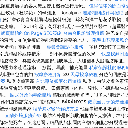
類皮膚類型的客人無法使用機器進行治療。
值得信賴的除白蟻
山玫瑰（杜鵑花）的幹細胞，Rosalpine
離婚相關法律與協助
程
臉部磨砂膏含有杜鵑花植物幹細胞、錦葵和洋甘菊花萃取物，
建皮膚。 自2014年起，匈牙利出現了一位肥胖科醫生（超重醫
網頁體驗的On Page SEO策略
台南台胞證辦理推薦
淋巴充血是
的液體，並使免疫細胞能夠到達需要的地方。
陽明山花葬服務
巴管堵塞而導致的腫脹。
專業會議點心服務
一項研究比較了三種
引流和結締組織按摩——對不同身體部位的效果。
快速找到附
脂肪減少，具體表現為腹部脂肪厚度、大腿圍和大腿脂肪厚度
的壓力來疏通流動。 放鬆、呵護、補充能量
私家偵探社的服務
部護理中包含的約
按摩療程介紹
30
天母按摩療程
分鐘的呵護是
方案
秋季皮膚更新
台北專業搬家公司選擇
秋季，由於皮膚色素沉
多遊客會選擇更新療程。 四個專業（內科、兒科、心臟科醫生
醫生。
歐式外燴的精緻體驗
當我的職業曝光時，很多人問我是不
他們還應該完成一門課程嗎？ BÁRÁNYOS
健康坐月子的最佳
效塑形和嫩膚專家
牆壁漏水緊急解決方法
他從事塑形和嫩膚工作
。
宜蘭外燴服務介紹
脂肪冷凍是對脂肪細胞的休克療法，在冷
部細胞死亡，在此期間，結晶的脂肪團內容物在細胞膜分裂過