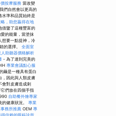
平價按摩服務
當改變
我們自然會以更高的
格水準和品質始終是
策略，助您贏得在地
地借鑒了這種豐富的
的愛的能量，當塗抹
人想要一點提神，冷
不錯的選擇。
全面室
老人助聽器價格解析
醫
- 為了達到完美的
DIH
專業會議點心服
的繭是一種具有蛋白
白，因此與人類皮膚
不會對皮膚造成刺
將它們放在四個手指
990
自助餐外燴專家
統的健康狀況。
專業
帳事務所推薦
OEM
專
值得信賴的眼科診所