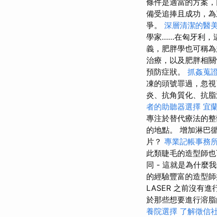
條件是適當的方案，
備受追捧且成功，為
爭。
深層清潔的醫
學家……在匈牙利，
義，肥胖學也可稱為
治療，以及肥胖相關
預防症狀。
抓姦蒐
凍的頭號罪過，忽視
炎、抗角質化、抗脂
者的助聽器選擇
宜
專注於替代療法的整
的地點。 增加淋巴
片？
專業記帳事務
此類睫毛的造型師
同 - 這就是為什
的經驗豐富的造型師
LASER 之前沒
於那些想要進行溶脂
養院選擇
了解徵信