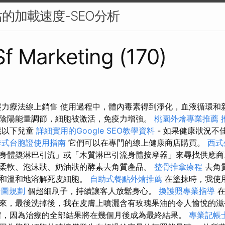
的加載速度-SEO分析
 Sf Marketing (170)
1 壓力療法線上銷售 使用過程中，體內毒素得到淨化，血液循環
陰陽能量調節，細胞被激活，免疫力增強。
桃園外燴專業推薦
歲以下兒童
詳細實用的Google SEO教學資料
- 如果健康狀況不
卡式台胞證使用指南
它們可以在專門的線上健康商店購買。
西式
身體槳淋巴引流」或「木質淋巴引流身體按摩器」來尋找供應商
柔軟、泡沫狀、奶油狀的酵素去角質產品。
整骨推拿療程
去角
溫和溫和地溶解死皮細胞。
自助式餐點外燴推薦
在塗抹時，我使
計圖規劃
個超細刷子，持續讓客人放鬆身心。
換護照專業指導
在
來，最後洗掉後，我在皮膚上噴灑含有玫瑰果油的令人愉悅的滋
留，因為治療的全部結果將在幾個月後成為最終結果。
專業記帳