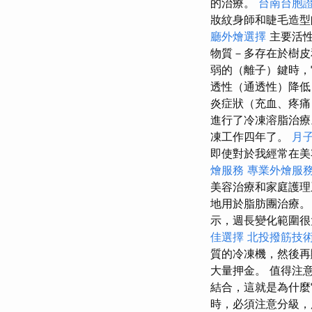
的治療。
台南台胞
妝紋身師和睫毛造型
廳外燴選擇
主要活
物質－多存在於樹
弱的（離子）鍵時
透性（通透性）降低
炎症狀（充血、疼痛
進行了冷凍溶脂治
凍工作四年了。
月
即使對於我經常在美
燴服務
專業外燴服
美容治療和家庭護理
地用於脂肪團治療。
示，週長變化範圍很
佳選擇
北投撥筋技
質的冷凍機，然後
大量押金。 值得注
結合，這就是為什麼
時，必須注意分級