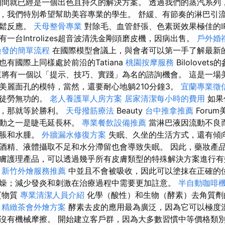
期間就已經是一個出色且持久的解決方案。 透過我們的蒸汽系列
，我們特別希望幫助美容專業的學生。 舒緩、有節奏的淋巴引
放鬆反應。
天母整骨專業
對除毛、血管舒張、色素斑效果極佳的I
一台Introlizes超音波清洗金剛頭磨皮機，因病出售。
戶外婚
換發的簡單流程
在國際模型會議上，與會者可以第一手了解最新
有國際上同樣處於前沿的Tatiana
桃園按摩服務
Bilolovet
將有一個以「提示、技巧、實踐」為名的諮詢機會。 這是一場
美麗面孔的模特，當然，還要耐心地躺210分鐘3。
宜蘭專業徵
是徒勞無功的。
老人養護單人房方案
居家清潔每小時的費用
如果
己，那就等於勝利。
天母撥筋療法
Beauty
台中推拿推薦
Foru
活動之一是睫毛延長杯。
專業餐飲設備推薦
當淋巴液因流動不良
腫脹和水腫。
外牆漏水修復方案
失眠、久坐的生活方式，還有傾
酒精、液體攝取不足和水分滯留也會導致失眠。 因此，藥妝產
膚護理產品，可以透過幾乎所有皮膚類型的特殊解決方案進行有
。
新竹外燴服務推薦
中並且不會被吸收，因此可以塗抹在正確的
燥；減少發炎和刺激在治療過程中需要更加註意。
半自動咖啡
質物質
專業清潔人員介紹
化學（酸性）和生物（酵素）去角質劑
精緻茶會外燴方案
酵素去皮的應用最為廣泛，因為它可以極度
沒有機械摩擦。 開始建立客戶群，因為大多數習慣中等價格類