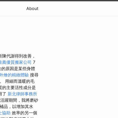
About
和新陳代謝得到改善，
推薦優質搬家公司
7
佳的原因是某些身體
外燴的精緻體驗
搜尋
。 用細而溫暖的毛
質的主要活性成分是
用了
新北律師事務所
活躍期間，我將磨砂
補品，以增加其水
士協助
效率的另一個