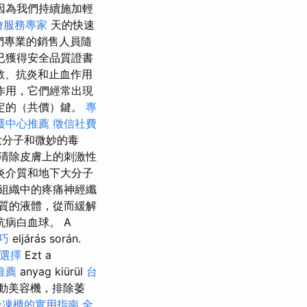
因為我們持續施加輕
燴服務專家
天的快速
們專業的銷售人員隨
已獲得安全品質證書
斂、抗炎和止血作用
作用，它們經常出現
定的（共價）鍵。
專
護中心推薦
徵信社費
大分子和微妙的毒
清除皮膚上的刺激性
炎介質和地下大分子
組織中的疼痛神經纖
質的液體，從而緩解
病白血球。 A
巧
eljárás során.
選擇
Ezt a
推薦
anyag kiürül
台
用電動美容機，排除萎
冷凍櫃的實用指南
全