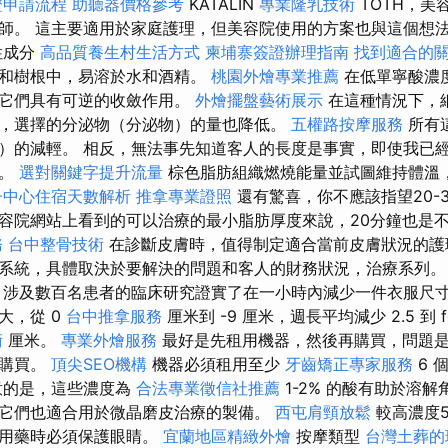
證申請流程
助聽器價格參考
KATALIN
專業隆乳技術
TÓTH，美
師。 這主要適用於家庭護理，但美容院使用的方案也與這個想
性成分
高品質養生村生活方式
柬埔寨簽證辦理指南
找到適合的
皮和樹根中，易溶於水和酒精。
桃園外燴專業推薦
在低單寧酸濃
，它們具有可逆的收斂作用。
外燴擺盤藝術展示
在這種情況下，
，選擇的分泌物（分泌物）的量也降低。
五權路按摩服務
所有
）的減輕。 相反，無法事先知道客人的長度是事實，即使我已
療。
選對關鍵字提升流量
棕色脂肪組織燃燒能量並試圖維持體溫
子中心住宿天數解析
推拿專業證照
還有驚喜，你不應該指望20-
容院網站上看到的可以治療的最小脂肪厚度來說，20分鐘也是
務
台中整骨技術
在診斷皮膚時，值得制定適合當前皮膚狀況的護
系統，具體取決於要解決的問題和客人的財務狀況，治療系列。
 涉及數百名患者的臨床研究證實了在一小時內減少一件衣服尺寸
大，從 0
台中推拿服務
厘米到 -9 厘米，週長平均減少 2.5 到 f
術
厘米。
專業外燴服務
最好是先租用機器，然後再購買，問題
再購買。
頂尖SEO機構
機器必須租用至少
牙齒矯正專家服務
6 
意的是，這些濃度為
合法專業徵信社推薦
1-2% 的酸有助於溶
它們也適合用於微晶磨皮治療的製備。
西屯肩頸放鬆
較高濃度5%
，用藥時必須保護眼睛。
宜蘭地區精緻外燴
按摩類型
台灣土葬的