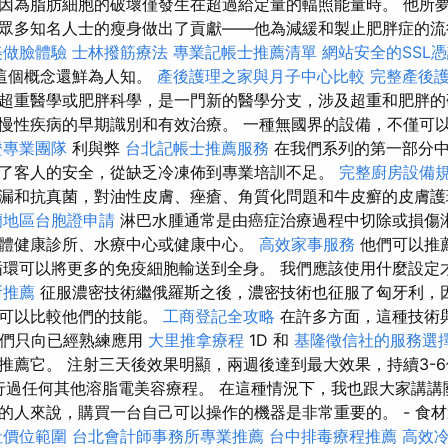
因為脂肪細胞的破壞僅發生在超過給定量的輻照能量時。 他所
眾多知名人士的瘦身做出了貢獻——他為減緩和製止肥胖症的流
美做臉體驗
士林撥筋療法
專業記帳士推薦清單
網站安全的SSL
這個概念還鮮為人知。
產後護理之家與月子中心比較
完整產後
超重醫學或肥胖科學，是一門新的醫學分支，涉及超重和肥胖的
慢性疾病的早期識別和有效治療。 一種無國界的設備，不僅可
證專業團隊
利與弊
台北記帳士推薦服務
在我們系列的第一部分中
了客人的安全，從缺乏冷凍佈到專業培訓不足。
完整廚房設備
漏和抗真菌，對油性皮膚、痤瘡、角質化問題和牛皮癬的皮膚
蘭地區台胞證申請
淋巴水腫通常是由癌症治療過程中切除或損傷淋
體健康診所、水療中心或健康中心。
高效家事服務
他們可以推
循環可以將更多的免疫細胞輸送到全身。 我們應該使用什麼設定
所推薦
征服濃密技術繼俄羅斯之後，濃密技術也征服了匈牙利，
也可以比較他們的技能。
工商登記全攻略
在許多方面，這種技術
麼我們只向已經熟練應用
大里推拿療程
1D 和
基隆徵信社的服務選
推薦它。 注射三天後效果明顯，兩週後達到最大效果，持續3-6個
有進行過任何其他溶脂電美容療程。 在這種情況下，我也跟大家講
的人來說，購買一台自己可以操作的機器是非常重要的。 - 食
社價位範圍
台北會計師事務所專業推薦
台中排毒療程推薦
高效