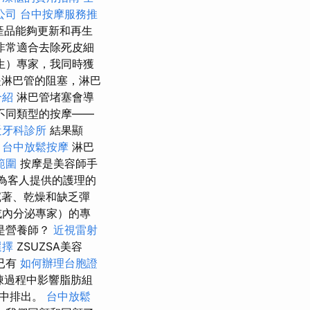
公司
台中按摩服務推
產品能夠更新和再生
非常適合去除死皮細
生）專家，我同時獲
淋巴管的阻塞，淋巴
介紹
淋巴管堵塞會導
不同類型的按摩——
近牙科診所
結果顯
。
台中放鬆按摩
淋巴
範圍
按摩是美容師手
為客人提供的護理的
著、乾燥和缺乏彈
或內分泌專家）的專
是營養師？
近視雷射
選擇
ZSUZSA美容
已有
如何辦理台胞證
凍過程中影響脂肪組
程中排出。
台中放鬆