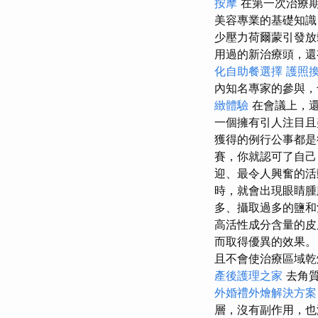
按摩
在第一次治療
美容專業的基礎知識
少壓力荷爾蒙引發
用過的新治療頭，還有
化自助餐選擇
護照
內知名專家的參與，也
緻體驗
在會議上，還
一個擁有引人注目且
獲得的例行公事都
賽，你就認可了自
迎、最令人興奮的
時，就會出現眼睛
多、攝取過多的鹽和
高活性成分含量的皮
而取得優異的效果
且不會使治療區域乾
產後護理之家
去角
外婚禮外燴解決方案
層，沒有副作用，也