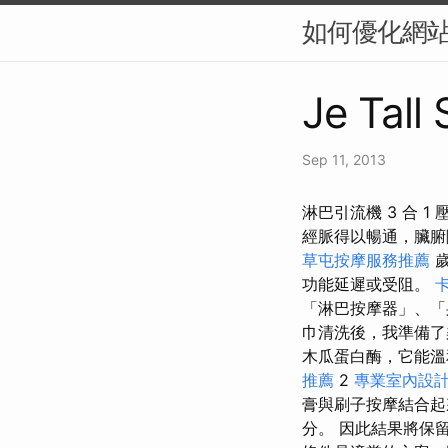
如何優化網站
Je Tall
Sep 11, 2013
淋巴引流機 3 合 
經脈得以暢通，臟腑
草屯按摩服務推薦
功能延遲或受阻。
「淋巴按摩器」、「
巾清洗後，我準備了
木瓜蛋白酶，它能
推薦
2
專業室內設
膏與刷子按摩結合起
分。 因此結果將保