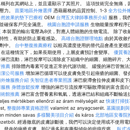
稱列在其網站上，並且還顯示了其照片。 這項技術完全無痛，
加壓力。
苗栗地區外燴選擇
憑藉嚴格的品質控制、1-3
全方位外
自然效果的墊下巴療程
OEM
台灣五大律師事務所介紹
服務，我
題並確保客戶完全滿意。
桃園台胞證申請服務
生物能量按摩程序
正
本裝置的輸出電壓為8伏，對應人體細胞的生物電流。 除了收
菌特性，有助於防止重複感染。
高雄台胞證辦理地點
由於其收斂
製劑中。
台中整復推薦療程
以較高濃度使用的替代品會產生更穩
在這種情況下，如果長期使用，上層皮膚預計會變厚。
優質養
淋巴流動，淋巴按摩可以清除皮下組織中的細菌、細胞碎片、
所推薦
排除體內毒素可促進正常的代謝功能。 緩慢的淋巴管無法
清潔公司服務
增加淋巴循環可以使皮膚免受引起痤瘡的細菌、發
蘭外燴服務介紹
失智症患者專業照護
淋巴瘀滯會拉伸皮膚和皮下
房服務
身體放鬆按摩
增強的淋巴引流按摩可驅散滯留的富含蛋白
國術館推薦
淋巴富含營養素和氧氣，透過淋巴結和組織不斷輸送抗
teljes mértékben ellenőrzi az áram mélységét az
快速打掃技
ést,
整復師專業資格證照
valamint az anyagcserét.
墓園規劃與
en minden savas
多樣醫美項目介紹
és káros
北部地區安養院
ervezetből. 經過徹底的皮膚診斷後，我們可以決定使用或不使
、發炎的痤瘡皮膚、胎記過多和有撕裂傾向的疤痕疙瘩。
臥式