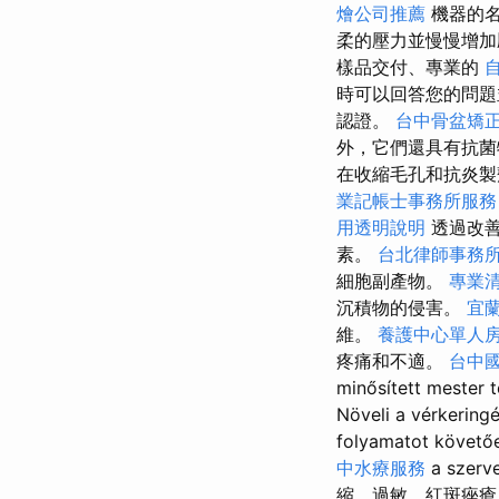
燴公司推薦
機器的名
柔的壓力並慢慢增
樣品交付、專業的
時可以回答您的問
認證。
台中骨盆矯
外，它們還具有抗
在收縮毛孔和抗炎
業記帳士事務所服務
用透明說明
透過改善
素。
台北律師事務
細胞副產物。
專業
沉積物的侵害。
宜
維。
養護中心單人
疼痛和不適。
台中
minősített mester 
Növeli a vérkering
folyamatot követő
中水療服務
a sz
縮、過敏、紅斑痤瘡