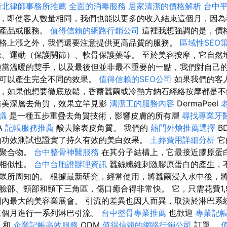
新北律師事務所推薦
全面的消毒服務
居家清潔的價格解析
台中
，即使客人數量相同，我們也能以更多的收入結束這個月，因為
的產品或服務。
值得信賴的網路行銷公司
這裡我想強調的是，價
格上漲之外，我們還要注意提供更高品質的服務。
區域性SEO
、運動（保護關節）、軟骨保護藥等。 至於美容按摩，它自然
適當溫暖的雙手，以及最後但並非最不重要的一點，我們對自己
，可以產生完全不同的效果。
值得信賴的SEO公司
如果我們的客
，如果他想要徹底放鬆，香薰蠶繭或冷熱方鈉石經絡按摩都是
醫美深層去角質，效果立竿見影
清潔工的服務內容
DermaPeel
議
是一種五步重疊去角質技術，影響皮膚的所有層
尋找專業牙
A
記帳服務推薦
酸去除表皮角質。 我們的
熱門外燴推薦選擇
B
的功效測試也證實了持久有效的美白效果。
土葬費用詳細分析
它
的聚合物。
台中整骨神醫服務
在其分子結構上，它最接近膠原蛋
的相似性。
台中台胞證辦理資訊
蠶絲纖維刺激膠原蛋白的產生，
眾所周知的。 根據最新研究，經常使用，將蠶繭浸入水中後，
臉部、頸部和頸下三角區，傷口癒合得非常快。 它，只需花費1,
內最大的美容業展會。 引流的差異也因人而異，取決於淋巴系
三個月進行一系列淋巴引流。
台中整骨專業推薦
也歡迎
專業記
和
企業記帳高效服務
ODM
值得信賴的網路行銷公司
訂單。