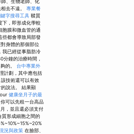
容師、生物老師、化
法相去不遠。
專業餐
關鍵字搜尋工具
鞣質
度下，即形成化學較
細胞膜和微血管的通
這些都會導致局部發
經對身體的那個部位
，我已經從事脂肪冷
30分鐘的治療時間，
不夠的。
台中專業外
理計劃，其中應包括
 該技術還可以有效
的說法。 結果顯
our
健康坐月子的最
是你可以先租一台高品
個月，並且還必須支付
解角質形成細胞之間的
~10%~15%~20%
現況與政策
在臉部、