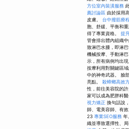
方位室內裝潢服務
此
薦討論區
由於採用高
皮膚。
台中撥筋療
胞、舒緩、平衡和重
得了專業資格。
提升
管會排出體內組織中
致淋巴水腫，即淋
機械按摩、手動淋巴
示，所有病例均出現
按摩利用對關鍵區域
中的神奇武器。 臉
亮點。
殺蟑螂高效
性，前往美容院的許
家可以成為肥胖科
視力矯正
換句話說，
師、電美容師、有
23
專業SEO服務
年
織並導致選擇性、局