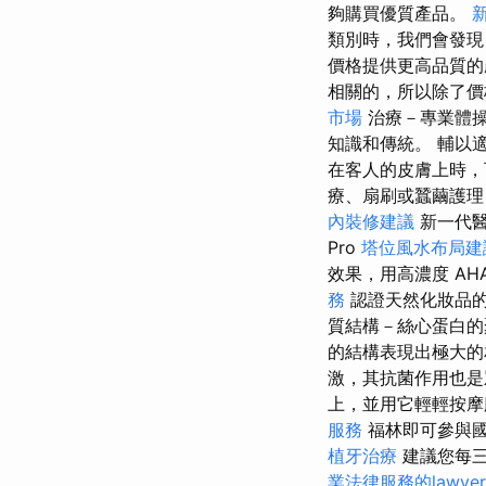
夠購買優質產品。
類別時，我們會發現
價格提供更高品質
相關的，所以除了價
市場
治療－專業體操
知識和傳統。 輔以
在客人的皮膚上時
療、扇刷或蠶繭護理
內裝修建議
新一代
Pro
塔位風水布局建
效果，用高濃度 AH
務
認證天然化妝品
質結構－絲心蛋白
的結構表現出極大
激，其抗菌作用也是
上，並用它輕輕按摩
服務
福林即可參與國
植牙治療
建議您每
業法律服務的lawyer