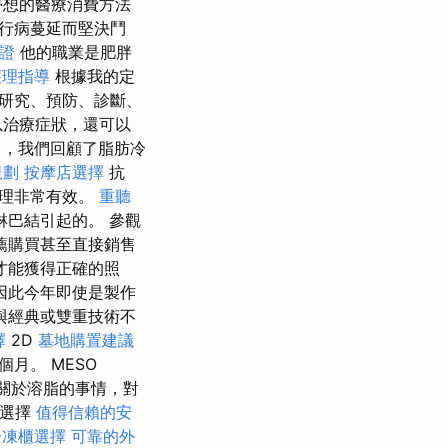
夢想的醫療消費方法
行病蔓延而堅決鬥
憑證
他的職業是肥胖
護理指導
根據我的定
研究、預防、診斷、
以治療症狀，還可以
，我們回顧了脂肪冷
規劃
按摩店選擇
抗
護理非常有效。
重聽
巴結引起的。 參觀
薦購買甚至直接銷售
才能獲得正確的照
因此今年即使是製作
與經典或雙重技術不
擇
2D
墓地購置建議
月。 MESO
講關於溶脂的事情，對
材選擇
值得信賴的安
冷凍櫃選擇
可靠的外