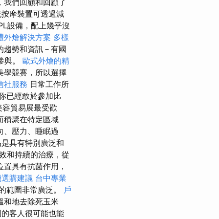
，我們回顧和回顧了
流按摩裝置可透過減
PL設備，配上幾乎沒
禮外燴解決方案
多樣
的趨勢和資訊－有國
s的參與。
歐式外燴的精
美學競賽，所以選擇
信社服務
日常工作所
你已經敢於參加比
m美容貿易展最受歡
而積聚在特定區域
向、壓力、睡眠過
品是具有特別廣泛和
效和持續的治療，從
位置具有抗菌作用，
機選購建議
台中專業
的範圍非常廣泛。
戶
溫和地去除死玉米
別的客人很可能也能