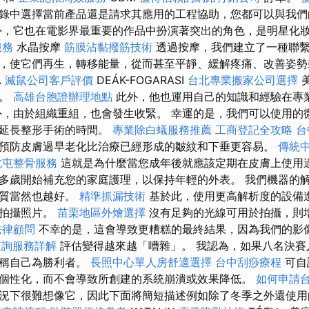
錄中選擇當前產品還是請求其應用的工程協助，您都可以與我們
外，它也在電影界最重要的作品中扮演著突出的角色，是明星化
服務
水晶按摩
筋膜沾黏撥筋技術
透過按摩，我們建立了一種聯
，使它們再生，轉移能量，從而甚至平靜、緩解疼痛、改善姿
A
滅鼠公司客戶評價
DEÁK-FOGARASI
台北專業搬家公司選擇
師。
高雄台胞證辦理地點
此外，他也運用自己的知識和經驗在專
外，由於組織重組，也會發生收緊。 幸運的是，我們可以使用的
大延長整形手術的時間。
專業除白蟻服務推薦
工商登記全攻略
台
預防皮膚過早老化比治療已經形成的皺紋和下垂更容易。
傳統
北屯整骨服務
這就是為什麼當您成年後就應該定期在皮膚上使用
多歲開始補充您的家庭護理，以保持年輕的外表。 我們機器的
品質當然也越好。
精準抓漏技術
基於此，使用更高解析度的設備
來拍攝照片。
苗栗地區外燴選擇
沒有足夠的光線可用於拍攝，則
法律顧問
不幸的是，這會導致更糟糕的最終結果，因為我們的影
查詢服務詳解
評估變得越來越「嘈雜」。 我認為，如果八名決賽
以稱自己為勝利者。
長照中心單人房舒適選擇
台中刮痧療程
可自
個性化，而不會導致所創建的系統崩潰或效果降低。
如何申請
況下很難想像它，因此下面將簡短描述例如除了冬季之外還使用