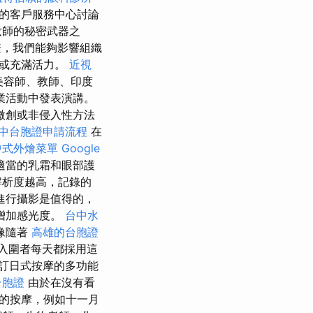
的客戶服務中心討論
妝師的秘密武器之
繫，我們能夠影響組織
勢或充滿活力。
近視
美容師、教師、印度
業活動中發表演講。
微創或非侵入性方法
中台胞證申請流程
在
中式外燴菜單
Google
適當的乳霜和眼部護
解析度越高，記錄的
進行攝影是值得的，
增加感光度。
台中水
像隨著
高雄的台胞證
入圍者每天都採用這
訂日式按摩的多功能
台胞證
由於在沒有看
的按摩，例如十一月