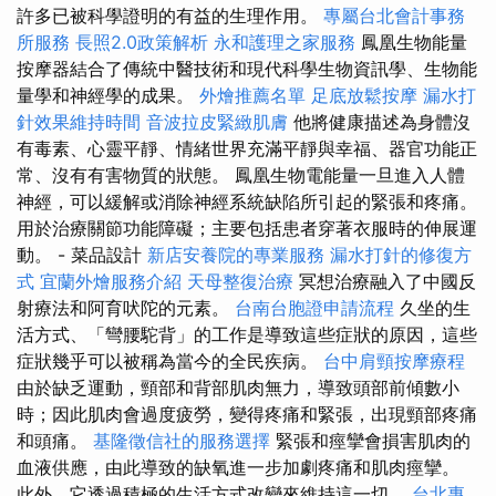
許多已被科學證明的有益的生理作用。
專屬台北會計事務
所服務
長照2.0政策解析
永和護理之家服務
鳳凰生物能量
按摩器結合了傳統中醫技術和現代科學生物資訊學、生物能
量學和神經學的成果。
外燴推薦名單
足底放鬆按摩
漏水打
針效果維持時間
音波拉皮緊緻肌膚
他將健康描述為身體沒
有毒素、心靈平靜、情緒世界充滿平靜與幸福、器官功能正
常、沒有有害物質的狀態。 鳳凰生物電能量一旦進入人體
神經，可以緩解或消除神經系統缺陷所引起的緊張和疼痛。
用於治療關節功能障礙；主要包括患者穿著衣服時的伸展運
動。 - 菜品設計
新店安養院的專業服務
漏水打針的修復方
式
宜蘭外燴服務介紹
天母整復治療
冥想治療融入了中國反
射療法和阿育吠陀的元素。
台南台胞證申請流程
久坐的生
活方式、「彎腰駝背」的工作是導致這些症狀的原因，這些
症狀幾乎可以被稱為當今的全民疾病。
台中肩頸按摩療程
由於缺乏運動，頸部和背部肌肉無力，導致頭部前傾數小
時；因此肌肉會過度疲勞，變得疼痛和緊張，出現頸部疼痛
和頭痛。
基隆徵信社的服務選擇
緊張和痙攣會損害肌肉的
血液供應，由此導致的缺氧進一步加劇疼痛和肌肉痙攣。
此外，它透過積極的生活方式改變來維持這一切。
台北專