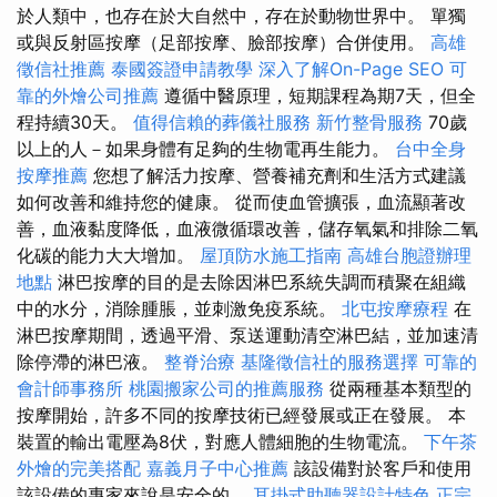
於人類中，也存在於大自然中，存在於動物世界中。 單獨
或與反射區按摩（足部按摩、臉部按摩）合併使用。
高雄
徵信社推薦
泰國簽證申請教學
深入了解On-Page SEO
可
靠的外燴公司推薦
遵循中醫原理，短期課程為期7天，但全
程持續30天。
值得信賴的葬儀社服務
新竹整骨服務
70歲
以上的人－如果身體有足夠的生物電再生能力。
台中全身
按摩推薦
您想了解活力按摩、營養補充劑和生活方式建議
如何改善和維持您的健康。 從而使血管擴張，血流顯著改
善，血液黏度降低，血液微循環改善，儲存氧氣和排除二氧
化碳的能力大大增加。
屋頂防水施工指南
高雄台胞證辦理
地點
淋巴按摩的目的是去除因淋巴系統失調而積聚在組織
中的水分，消除腫脹，並刺激免疫系統。
北屯按摩療程
在
淋巴按摩期間，透過平滑、泵送運動清空淋巴結，並加速清
除停滯的淋巴液。
整脊治療
基隆徵信社的服務選擇
可靠的
會計師事務所
桃園搬家公司的推薦服務
從兩種基本類型的
按摩開始，許多不同的按摩技術已經發展或正在發展。 本
裝置的輸出電壓為8伏，對應人體細胞的生物電流。
下午茶
外燴的完美搭配
嘉義月子中心推薦
該設備對於客戶和使用
該設備的專家來說是安全的。
耳掛式助聽器設計特色
正宗