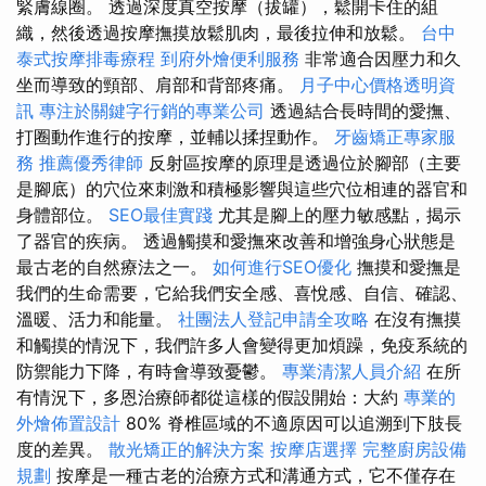
緊膚線圈。 透過深度真空按摩（拔罐），鬆開卡住的組
織，然後透過按摩撫摸放鬆肌肉，最後拉伸和放鬆。
台中
泰式按摩排毒療程
到府外燴便利服務
非常適合因壓力和久
坐而導致的頸部、肩部和背部疼痛。
月子中心價格透明資
訊
專注於關鍵字行銷的專業公司
透過結合長時間的愛撫、
打圈動作進行的按摩，並輔以揉捏動作。
牙齒矯正專家服
務
推薦優秀律師
反射區按摩的原理是透過位於腳部（主要
是腳底）的穴位來刺激和積極影響與這些穴位相連的器官和
身體部位。
SEO最佳實踐
尤其是腳上的壓力敏感點，揭示
了器官的疾病。 透過觸摸和愛撫來改善和增強身心狀態是
最古老的自然療法之一。
如何進行SEO優化
撫摸和愛撫是
我們的生命需要，它給我們安全感、喜悅感、自信、確認、
溫暖、活力和能量。
社團法人登記申請全攻略
在沒有撫摸
和觸摸的情況下，我們許多人會變得更加煩躁，免疫系統的
防禦能力下降，有時會導致憂鬱。
專業清潔人員介紹
在所
有情況下，多恩治療師都從這樣的假設開始：大約
專業的
外燴佈置設計
80% 脊椎區域的不適原因可以追溯到下肢長
度的差異。
散光矯正的解決方案
按摩店選擇
完整廚房設備
規劃
按摩是一種古老的治療方式和溝通方式，它不僅存在