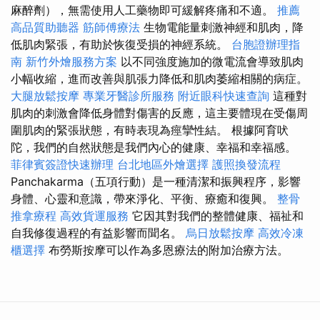
麻醉劑），無需使用人工藥物即可緩解疼痛和不適。
推薦
高品質助聽器
筋師傅療法
生物電能量刺激神經和肌肉，降
低肌肉緊張，有助於恢復受損的神經系統。
台胞證辦理指
南
新竹外燴服務方案
以不同強度施加的微電流會導致肌肉
小幅收縮，進而改善與肌張力降低和肌肉萎縮相關的病症。
大腿放鬆按摩
專業牙醫診所服務
附近眼科快速查詢
這種對
肌肉的刺激會降低身體對傷害的反應，這主要體現在受傷周
圍肌肉的緊張狀態，有時表現為痙攣性結。 根據阿育吠
陀，我們的自然狀態是我們內心的健康、幸福和幸福感。
菲律賓簽證快速辦理
台北地區外燴選擇
護照換發流程
Panchakarma（五項行動）是一種清潔和振興程序，影響
身體、心靈和意識，帶來淨化、平衡、療癒和復興。
整骨
推拿療程
高效貨運服務
它因其對我們的整體健康、福祉和
自我修復過程的有益影響而聞名。
烏日放鬆按摩
高效冷凍
櫃選擇
布勞斯按摩可以作為多恩療法的附加治療方法。