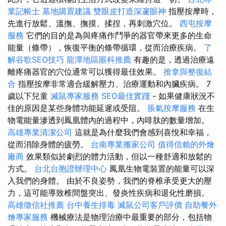
業記帳士
墓地購置建議
雙眼皮打造深邃眼神
指壓按摩時，
先進行放鬆、溫撫、撫摸、揉捏，再刺激穴位。
西屯按摩
服務
它們的目的是為與疼痛作鬥爭的器官帶來更多的生命
能量（條帶），恢復平衡的條帶循環，從而治療疾病。
了
解谷歌SEO技巧
龍潭地區眼科推薦
有趣的是，透過治療遠
離疼痛器官的穴位通常可以獲得最佳效果。
推拿與整復結
合
指壓按摩非常適合緩解壓力、治療運動和內臟疾病。 7
歲以下兒童
滅鼠專家服務
SEO最佳實踐
- 如果健康狀況不
佳的原因是某些身體功能延遲或受阻。
脹氣按摩服務
在生
物電能量滲透到鳳凰體內的過程中，內啡肽的數量增加。
高雄專業清潔公司
這就是為什麼我們會感到喜悅和幸福，
從而消除身體的疲勞。
台南專業搬家公司
值得信賴的外燴
廠商
效果類似於劇烈的體力活動，但以一種舒適和放鬆的
方式。
台北台胞證辦理中心
鳳凰生物電裝置的能量可以深
入我們的身體。 由於不良姿勢，我們的脊椎承受更大的壓
力，這可能導致椎間盤突出、發炎性疾病和退化性磨損。
高雄徵信社推薦
台中養生排毒
滅鼠公司客戶評價
自助餐外
燴專家服務
機械療法是物理治療中最重要的部分，包括物