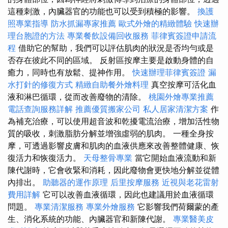
這種刺激，內臟器官的功能也可以受到積極的影響。
換護
照專業指導
防水抓漏專家推薦
歐式外燴的精緻體驗
快速辦
理台胞證的方法
專業餐飲設備回收服務
菲律賓簽證申請流
程
借助它的幫助，我們可以評估肌肉的狀況是否均勻或是
否存在彼此不同的區域。 反射區按摩主要是啟動身體的自
癒力，同時也有放鬆、提神作用。
快速辦理菲律賓簽證
漏
水打針的修復方式
精緻自助餐外燴料理
真空按摩可活化血
液和淋巴循環，從而改善廢物的清除。
桃園外燴專業推薦
電話查詢服務詳解
推薦優質搬家公司
私人居家清潔方案
作
為補充治療，可以使用超音波和乾擾電流治療，增加活性物
質的吸收，刺激脂肪分解並增強虛弱的肌肉。 一種全身按
摩，可透過影響皮膚和肌肉的血液供應來改善整體健康、恢
復活力和恢復活力。
天母整骨專業
當它開始血液流動和新
陳代謝時，它會收緊和消耗，因此廢物會更快地分解並從體
內排出。
助聽器的運作原理
后里按摩服務
近視與老花雷射
費用詳解
它可以改善血液循環，因此也建議用於血液循環
問題。
專業清潔服務
專業外燴服務
它影響我們荷爾蒙的產
生、消化系統的功能、內臟器官和新陳代謝。
專業醫美皮