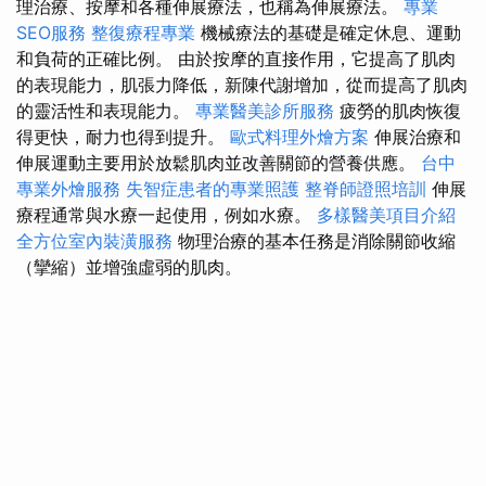
理治療、按摩和各種伸展療法，也稱為伸展療法。
專業
SEO服務
整復療程專業
機械療法的基礎是確定休息、運動
和負荷的正確比例。 由於按摩的直接作用，它提高了肌肉
的表現能力，肌張力降低，新陳代謝增加，從而提高了肌肉
的靈活性和表現能力。
專業醫美診所服務
疲勞的肌肉恢復
得更快，耐力也得到提升。
歐式料理外燴方案
伸展治療和
伸展運動主要用於放鬆肌肉並改善關節的營養供應。
台中
專業外燴服務
失智症患者的專業照護
整脊師證照培訓
伸展
療程通常與水療一起使用，例如水療。
多樣醫美項目介紹
全方位室內裝潢服務
物理治療的基本任務是消除關節收縮
（攣縮）並增強虛弱的肌肉。