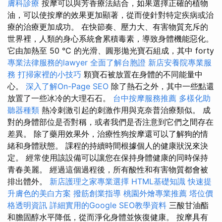
膚科診療
按摩可以與芳香療法結合，如果選擇正確的植物
油，可以使按摩的效果更加顯著，從而使針對特定疾病或治
療的治療更加成功。 在快節奏、壓力大、有害物質充斥的
世界裡，人類的身心系統會累積毒素，導致身體機能惡化。
它由加熱至 50 °C 的光滑、圓形拋光寶石組成，其中 forty
專業法律服務的lawyer
全面了解台胞證
新店安養院專業服
務
打掃家裡的小技巧
顆寶石被放置在身體的不同能量中
心。
深入了解On-Page SEO
除了熱石之外，其中一些點還
放置了一些冰冷的大理石石。
台中按摩服務推薦
多樣化助
聽器種類
熱冷刺激引起的刺激作用與克奈普治療類似。 成
對的身體部位是否對稱，或者我們是否注意到它們之間存在
差異。 除了藥用效果外，治療性狗按摩還可以了解狗的情
緒和身體狀態。 課程的持續時間根據個人的健康狀況來決
定。 經常使用該設備可以讓您在保持身體健康的同時保持
青春美麗。 經過這個過程後，所有酸性和有害物質都會被
排出體外。
新店護理之家專業選擇
HTML基礎知識
快速提
升膚色的美白方案
撥筋創業指導
桃園外燴專業推薦
塔位價
格透明資訊
詳細實用的Google SEO教學資料
三酸甘油酯
和膽固醇水平降低，從而淨化身體並恢復健康。 按摩具有