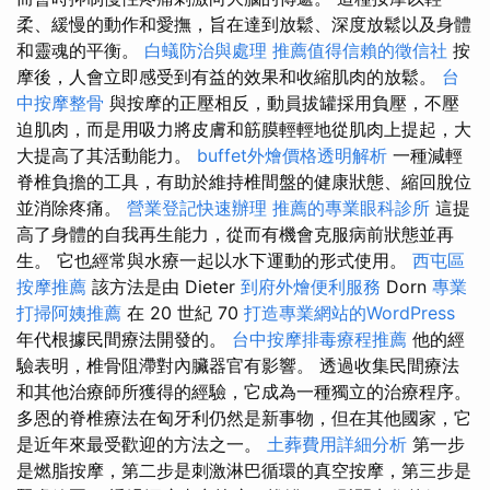
柔、緩慢的動作和愛撫，旨在達到放鬆、深度放鬆以及身體
和靈魂的平衡。
白蟻防治與處理
推薦值得信賴的徵信社
按
摩後，人會立即感受到有益的效果和收縮肌肉的放鬆。
台
中按摩整骨
與按摩的正壓相反，動員拔罐採用負壓，不壓
迫肌肉，而是用吸力將皮膚和筋膜輕輕地從肌肉上提起，大
大提高了其活動能力。
buffet外燴價格透明解析
一種減輕
脊椎負擔的工具，有助於維持椎間盤的健康狀態、縮回脫位
並消除疼痛。
營業登記快速辦理
推薦的專業眼科診所
這提
高了身體的自我再生能力，從而有機會克服病前狀態並再
生。 它也經常與水療一起以水下運動的形式使用。
西屯區
按摩推薦
該方法是由 Dieter
到府外燴便利服務
Dorn
專業
打掃阿姨推薦
在 20 世紀 70
打造專業網站的WordPress
年代根據民間療法開發的。
台中按摩排毒療程推薦
他的經
驗表明，椎骨阻滯對內臟器官有影響。 透過收集民間療法
和其他治療師所獲得的經驗，它成為一種獨立的治療程序。
多恩的脊椎療法在匈牙利仍然是新事物，但在其他國家，它
是近年來最受歡迎的方法之一。
土葬費用詳細分析
第一步
是燃脂按摩，第二步是刺激淋巴循環的真空按摩，第三步是