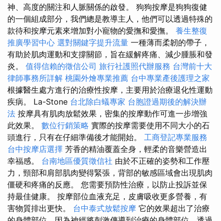
神、高度的關注和人脈關係的啟發。 狗狗按摩是狗狗復健
的一個組成部分，我們總是教導主人，他們可以透過特殊的
款待和按摩元素來增加對小寵物的愛撫和愛撫。
養生整復
推廣學習中心
選對關鍵字提升流量
一種薄而柔韌的帶子，
有助於肌肉運動和支撐關節，旨在緩解疼痛、減少腫脹和發
炎。
值得信賴的徵信公司
旅行社護照代辦服務
台灣前十大
律師事務所詳解
桃園外燴專業推薦
台中專業產後護理之家
根據醫生處方進行的治療性按摩，主要用於治療退化性運動
疾病。 La-Stone
台北除白蟻專家
台胞證過期後的解決辦
法
按摩具有肌肉放鬆效果，密集的按摩動作可進一步增強
此效果。
數位行銷策略
實際的按摩需要使用不同大小的石
頭進行，只有在仔細準備後才能開始。
工商登記專業服務
台中按摩店選擇
芳香的精油覆蓋全身，輕柔的音樂營造出
幸福感。
台南地區優質徵信社
由於不正確的姿勢和工作壓
力，頸部和肩部肌肉變得緊張，背部的敏感區域會出現肌肉
僵硬和疼痛的反應。 您需要預防性治療，以防止投訴並保
持最佳健康。 按摩部位血液充足，皮膚吸收更多營養，有
害物質排出更快。
台中泰式放鬆按摩
它的效果超出了治療
的身體部位，因為神經將刺激傳導到治療的身體部位，透過