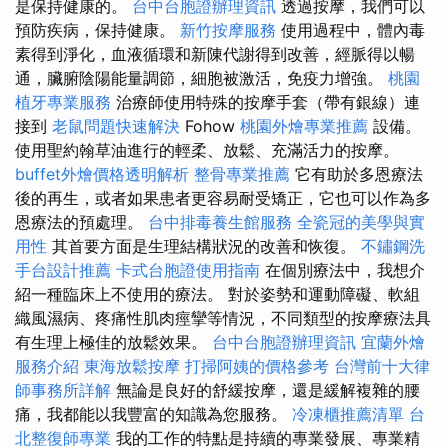
是保持健康的。
台中台胞證辦理資訊
透過按摩，我們可以
預防疾病，保持健康。
新竹按摩服務
使用過程中，體內毒
素得到淨化，血液循環和新陳代謝得到改善，經脈得以暢
通，臟腑陰陽能量調節，細胞被激活，免疫力增強。
桃園
植牙專業服務
治療師使用特殊的按摩手套（帶有銀線）連
接到
老鼠問題快速解決
Fohow
桃園外燴專業推薦
設備。
使用聖約翰草油進行的輕柔、放鬆、充滿活力的按摩。
buffet外燴價格透明解析
整骨專業推薦
它有助於多恩療法
後的再生，或者如果患者更容易耐受矯正，它也可以作為多
恩療法的預處理。
台中排毒養生館服務
全瓷冠的美學與實
用性
其首要方面是生理結構狀況的改善和恢復。
不鏽鋼洗
手台設計推薦
卡式台胞證使用指南
在個別療法中，我想介
紹一種臨床上不使用的療法。 對於姿勢和運動障礙、軟組
織風濕病、疼痛性肌肉痙攣等情況，不同類型的按摩療法具
有生理上極佳的放鬆效果。
台中台胞證辦理資訊
宜蘭外燴
服務介紹
東海放鬆按摩
打掃阿姨的價格參考
台灣前十大律
師事務所詳解
無論是良好的舒緩按摩，還是緩解複雜的腰
痛，我都能以我豐富的知識為您服務。
冷凍櫃推薦清單
台
北整復師專業
我的工作的特點是持續的專業發展、專業精