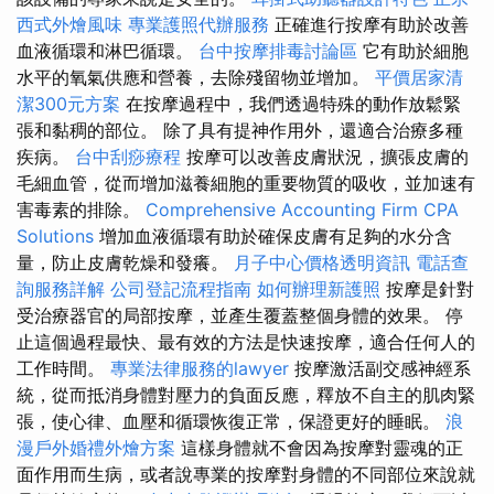
西式外燴風味
專業護照代辦服務
正確進行按摩有助於改善
血液循環和淋巴循環。
台中按摩排毒討論區
它有助於細胞
水平的氧氣供應和營養，去除殘留物並增加。
平價居家清
潔300元方案
在按摩過程中，我們透過特殊的動作放鬆緊
張和黏稠的部位。 除了具有提神作用外，還適合治療多種
疾病。
台中刮痧療程
按摩可以改善皮膚狀況，擴張皮膚的
毛細血管，從而增加滋養細胞的重要物質的吸收，並加速有
害毒素的排除。
Comprehensive Accounting Firm CPA
Solutions
增加血液循環有助於確保皮膚有足夠的水分含
量，防止皮膚乾燥和發癢。
月子中心價格透明資訊
電話查
詢服務詳解
公司登記流程指南
如何辦理新護照
按摩是針對
受治療器官的局部按摩，並產生覆蓋整個身體的效果。 停
止這個過程最快、最有效的方法是快速按摩，適合任何人的
工作時間。
專業法律服務的lawyer
按摩激活副交感神經系
統，從而抵消身體對壓力的負面反應，釋放不自主的肌肉緊
張，使心律、血壓和循環恢復正常，保證更好的睡眠。
浪
漫戶外婚禮外燴方案
這樣身體就不會因為按摩對靈魂的正
面作用而生病，或者說專業的按摩對身體的不同部位來說就