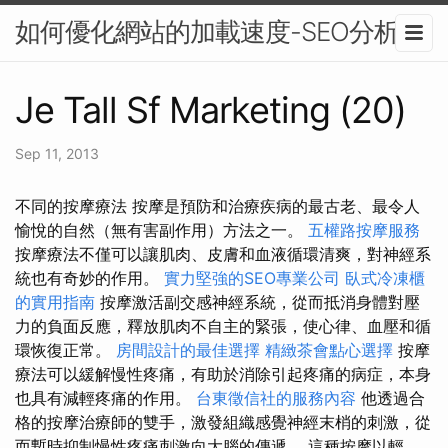
如何優化網站的加載速度-SEO分析
Je Tall Sf Marketing (20)
Sep 11, 2013
不同的按摩療法 按摩是預防和治療疾病的最古老、最令人
愉悅的自然（無有害副作用）方法之一。
五權路按摩服務
按摩療法不僅可以讓肌肉、皮膚和血液循環清爽，對神經系
統也有奇妙的作用。
實力堅強的SEO專業公司
臥式冷凍櫃
的實用指南
按摩激活副交感神經系統，從而抵消身體對壓
力的負面反應，釋放肌肉不自主的緊張，使心律、血壓和循
環恢復正常。
房間設計的最佳選擇
精緻茶會點心選擇
按摩
療法可以緩解慢性疼痛，有助於消除引起疼痛的病症，本身
也具有減輕疼痛的作用。
台東徵信社的服務內容
他透過合
格的按摩治療師的雙手，激發組織感覺神經末梢的刺激，從
而暫時抑制慢性疼痛刺激向大腦的傳遞。 這種按摩以輕