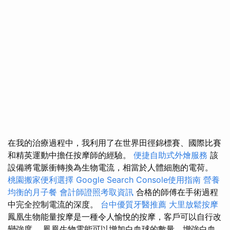
在我的治療過程中，我利用了在世界田徑錦標賽、國際比賽
和精英運動中擔任按摩師的經驗。
便捷自助式外燴服務
該
設備將電脈衝轉換為生物電流，相當於人體細胞的電荷。
桃園搬家便利選擇
Google Search Console使用指南
營養
均衡的月子餐
會計師證照考取資訊
合格的師傅在手術過程
中完全控制電流的深度。
台中優質牙醫推薦
大里放鬆按摩
鳳凰生物能量按摩是一種令人愉悅的按摩，客戶可以自行改
變強度。 鳳凰生物電能可以增加白血球的數量，增強白血