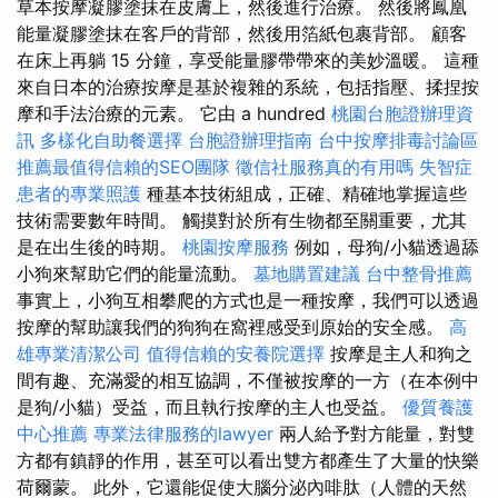
草本按摩凝膠塗抹在皮膚上，然後進行治療。 然後將鳳凰
能量凝膠塗抹在客戶的背部，然後用箔紙包裹背部。 顧客
在床上再躺 15 分鐘，享受能量膠帶帶來的美妙溫暖。 這種
來自日本的治療按摩是基於複雜的系統，包括指壓、揉捏按
摩和手法治療的元素。 它由 a hundred
桃園台胞證辦理資
訊
多樣化自助餐選擇
台胞證辦理指南
台中按摩排毒討論區
推薦最值得信賴的SEO團隊
徵信社服務真的有用嗎
失智症
患者的專業照護
種基本技術組成，正確、精確地掌握這些
技術需要數年時間。 觸摸對於所有生物都至關重要，尤其
是在出生後的時期。
桃園按摩服務
例如，母狗/小貓透過舔
小狗來幫助它們的能量流動。
墓地購置建議
台中整骨推薦
事實上，小狗互相攀爬的方式也是一種按摩，我們可以透過
按摩的幫助讓我們的狗狗在窩裡感受到原始的安全感。
高
雄專業清潔公司
值得信賴的安養院選擇
按摩是主人和狗之
間有趣、充滿愛的相互協調，不僅被按摩的一方（在本例中
是狗/小貓）受益，而且執行按摩的主人也受益。
優質養護
中心推薦
專業法律服務的lawyer
兩人給予對方能量，對雙
方都有鎮靜的作用，甚至可以看出雙方都產生了大量的快樂
荷爾蒙。 此外，它還能促使大腦分泌內啡肽（人體的天然