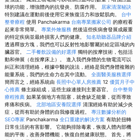
球的功能，增強體內的抗發炎、防腐作用。
居家清潔秘訣
特別建議在運動前後使用它來恢復活力和放鬆肌肉。
台中
整脊療程
使用 Panchakarma
台南專業搬家公司
的療程看
起來非常簡單。
專業外燴服務
然後這些疾病會發展成嚴重
的特定疾病並最終損害人們的健康。
知名助聽器品牌介紹
透過釋放方塊，我們也可以反射性地影響屬於給定區域的內
臟器官。
二手餐飲設備的好選擇
獨特的按摩技術，包括活
動和伸展（在按摩床上）。 進入我們身體的生物電流可以
糾正和清理經絡，根據中醫的說法，經絡是我們身體複雜的
能量系統，我們的生命力在其中流動。
全面醫美服務選擇
簡而言之，經絡系統由
長照中心單人房推薦
12
優質月子中
心推薦
條主線組成，這些主線連接到主要器官。
台中整骨
療程推薦
如果某個地方有阻塞，就會缺乏能量，從而導致
疼痛和疾病。
北部地區安養院選擇
清潔經絡有助於減少炎
症，從而有助於身體的自我修復過程。
專注數據分析的
SEO專家
Panchakarma
全口重建的解決方案
有助於扭轉
日常生活的有害影響。 它能夠排除毒素，恢復人體內部機
能的平衡，改善身體機能，恢復自然健康狀態。 首先，將