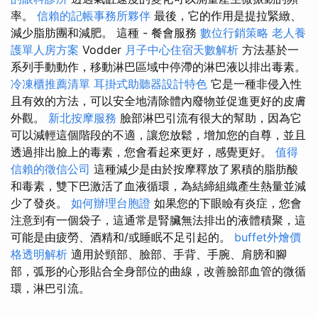
率。
信賴的記帳事務所夥伴
最後，它的作用是提拉緊緻、
減少脂肪團和減肥。 這種 - 餐會服務
數位行銷策略
老人養
護單人房方案
Vodder
月子中心住宿天數解析
方法基於一
系列手動動作，移動淋巴區域中停滯的淋巴液以排出毒素。
冷凍櫃推薦清單
耳掛式助聽器設計特色
它是一種非侵入性
且有效的方法，可以安全地清除體內廢物並促進更好的皮膚
外觀。
新北按摩服務
臉部淋巴引流有很大的幫助，因為它
可以減輕這個階段的不適，讓您放鬆，增加您的自尊，並且
透過排出臉上的毒素，您會看起來更好，感覺更好。
值得
信賴的徵信公司
這種減少是由於按摩釋放了累積的脂肪酸
和毒素，雙下巴激活了血液循環，為結締組織產生熱量並減
少了發炎。
如何辦理台胞證
如果您的下眼瞼有炎症，您會
注意到有一個袋子，這通常是腎臟無法排出的液體積聚，這
可能是由疲勞、酒精和/或睡眠不足引起的。
buffet外燴價
格透明解析
適用於頸部、臉部、手背、手腕、肩膀和腳
部，弧形的心形貼合全身部位的曲線，改善臉部血管的微循
環，淋巴引流。