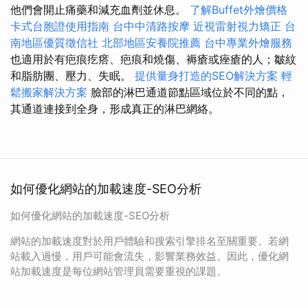
他們會開止痛藥和減充血劑並休息。
了解Buffet外燴價格
卡式台胞證使用指南
台中中清路按摩
近視雷射視力矯正
台
南地區優質徵信社
北部地區安養院推薦
台中專業外燴服務
也適用於有疤痕疙瘩、疤痕和燒傷、褥瘡或痤瘡的人；皺紋
和脂肪團、壓力、失眠。
提供量身打造的SEO解決方案
輕
鬆搬家解決方案
臉部的淋巴通道節點區域位於不同的點，
其通道連接到全身，形成真正的淋巴網絡。
如何優化網站的加載速度-SEO分析
如何優化網站的加載速度-SEO分析
網站的加載速度對於用戶體驗和搜索引擎排名至關重要。若網
站載入過慢，用戶可能會流失，影響業務效益。因此，優化網
站加載速度是每位網站管理員需要重視的課題。