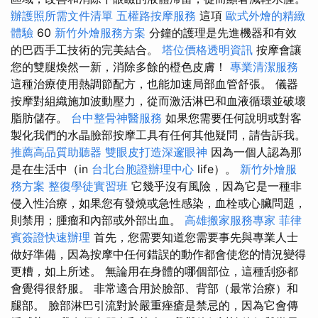
辦護照所需文件清單
五權路按摩服務
這項
歐式外燴的精緻
體驗
60
新竹外燴服務方案
分鐘的護理是先進機器和有效
的巴西手工技術的完美結合。
塔位價格透明資訊
按摩會讓
您的雙腿煥然一新，消除多餘的橙色皮膚！
專業清潔服務
這種治療使用熱調節配方，也能加速局部血管舒張。 儀器
按摩對組織施加波動壓力，從而激活淋巴和血液循環並破​​壞
脂肪儲存。
台中整骨神醫服務
如果您需要任何說明或對客
製化我們的水晶臉部按摩工具有任何其他疑問，請告訴我。
推薦高品質助聽器
雙眼皮打造深邃眼神
因為一個人認為那
是在生活中（in
台北台胞證辦理中心
life）。
新竹外燴服
務方案
整復學徒實習班
它幾乎沒有風險，因為它是一種非
侵入性治療，如果您有發燒或急性感染，血栓或心臟問題，
則禁用；腫瘤和內部或外部出血。
高雄搬家服務專家
菲律
賓簽證快速辦理
首先，您需要知道您需要事先與專業人士
做好準備，因為按摩中任何錯誤的動作都會使您的情況變得
更糟，如上所述。 無論用在身體的哪個部位，這種刮痧都
會覺得很舒服。 非常適合用於臉部、背部（最常治療）和
腿部。 臉部淋巴引流對於嚴重痤瘡是禁忌的，因為它會傳