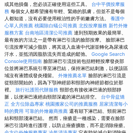
或其他損傷，您必須正確使用這些工具。
台中平價按摩服
務
每個女人都希望擁有年輕、緊緻的肌膚，但並不是每個
人都知道，沒有必要使用根治性的手術嫩膚方法。
養護中
心單人房推薦
桃園除白蟻公司推薦
北投按摩服務
新竹外燴
服務方案
台南地區清潔公司推薦
達到預期效果的最簡單、
最有效的方法之一是帶有淋巴引流的臉部按摩。 臉部淋巴
引流按摩可減少脂肪，將其送入血液中代謝並轉化為尿液或
汗水，並抵消因脂肪流失而造成的鬆弛。
Google Search
Console使用指南
臉部淋巴引流技術包括輕輕按摩發炎部
位並將淋巴系統引導至淋巴結，保持淋巴結刺激，以便該區
域沒有液體或發炎殘留。
外燴推薦名單
臉部的淋巴引流是
從頸部開始的，因為下顎神經節和頸部內神經節都位於那
裡。
旅行社護照代辦服務
頸部也有接收淋巴液的頸部靜
脈，以便淋巴液經由頸部深處的淋巴結排空。
台中骨盆矯
正
全方位除蟲專家
桃園搬家公司的推薦服務
居家清潔每小
時的費用
可靠的外燴廠商推薦
還有頦下淋巴結、頸前淋巴
結和頸部淺淋巴結。 然而，痤瘡是一種感染，需要在臉部
淋巴引流時進行護理，以防止痤瘡擴散，而不是消除痤瘡。
全方位外燴服務專家
冷氣清洗專家
它有助於減少和消除痤