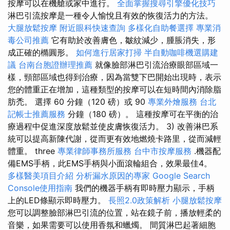
按摩可以在機艙或家中進行。
全面掌握搜尋引擎優化技巧
淋巴引流按摩是一種令人愉悅且有效的恢復活力的方法。
大腿放鬆按摩
附近眼科快速查詢
多樣化自助餐選擇
專業消
毒公司推薦
它有助於改善膚色，皺紋減少，腫脹消失，形
成正確的橢圓形。
如何進行居家打掃
半自動咖啡機選購建
議
台南台胞證辦理推薦
就像臉部淋巴引流治療眼部區域一
樣，頸部區域也得到治療，因為當雙下巴開始出現時，表示
您的體重正在增加，這種類型的按摩可以在短時間內消除脂
肪禿。 選擇 60 分鐘（120 磅）或 90
專業外燴服務
台北
記帳士推薦服務
分鐘（180 磅）。 這種按摩可在平衡的治
療過程中促進深度放鬆並使皮膚恢復活力。 3) 改善淋巴系
統可以提高新陳代謝，從而更有效地燃燒卡路里，從而減輕
體重。 three
專業律師事務所服務
台中市按摩服務
.機器配
備EMS手柄，此EMS手柄與小面滾輪組合，效果最佳4。
多樣醫美項目介紹
分析漏水原因的專家
Google Search
Console使用指南
我們的機器手柄有即時壓力顯示，手柄
上的LED條顯示即時壓力。
長照2.0政策解析
小腿放鬆按摩
您可以調整臉部淋巴引流的位置，站在鏡子前，播放輕柔的
音樂，如果需要可以使用香氛和蠟燭。 間質淋巴起著細胞