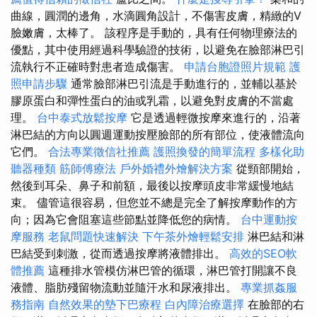
曲線，圓潤的邊角，水滴圓角設計，不傷害皮膚，精緻的V
臉嫩膚，太棒了。 該程序是手動的，具有任何物理療法的
優點，其中使用經過科學驗證的技術，以避免在臉部淋巴引
流執行不正確時對患者造成傷害。
申請台胞證照片規範
護
照申請步驟
通常臉部淋巴引流是手動進行的，並輔以基於
膠原蛋白和彈性蛋白的油或乳霜，以避免對皮膚的不當處
理。
台中泰式放鬆按摩
它是透過輕微按摩來進行的，沿著
淋巴結的方向以圓週運動按壓臉部的所有部位，使液體流向
它們。
合法專業徵信社推薦
護照換發的簡單流程
多樣化助
聽器種類
筋師傅療法
戶外婚禮外燴解決方案
從頸部開始，
然後到耳朵、鼻子和前額，最後以按摩頭皮非常緩慢地結
束。 儘管這很容易，但您並不總是完全了解按摩動作的方
向；因為它會阻塞這些節點並降低您的病情。
台中運動按
摩服務
老鼠問題快速解決
下午茶外燴輕鬆安排
淋巴結和淋
巴結受到刺激，從而透過按摩將液體排出。
高效的SEO軟
體推薦
這種排水管模仿淋巴管的循環，淋巴管打開讓不良
液體、脂肪殘留物流動並隨汗水和尿液排出。
專業抓姦服
務指南
自然效果的墊下巴療程
白內障治療選擇
在臉部的右