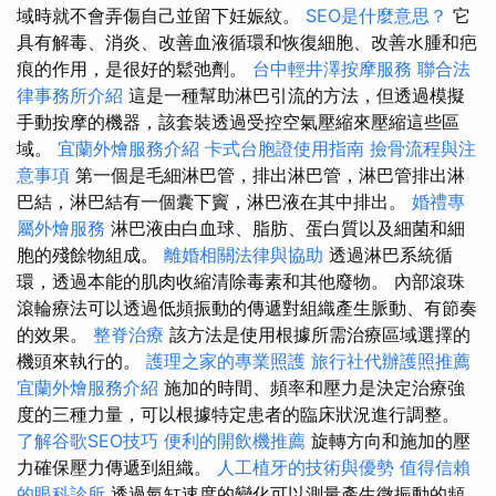
域時就不會弄傷自己並留下妊娠紋。
SEO是什麼意思？
它
具有解毒、消炎、改善血液循環和恢復細胞、改善水腫和疤
痕的作用，是很好的鬆弛劑。
台中輕井澤按摩服務
聯合法
律事務所介紹
這是一種幫助淋巴引流的方法，但透過模擬
手動按摩的機器，該套裝透過受控空氣壓縮來壓縮這些區
域。
宜蘭外燴服務介紹
卡式台胞證使用指南
撿骨流程與注
意事項
第一個是毛細淋巴管，排出淋巴管，淋巴管排出淋
巴結，淋巴結有一個囊下竇，淋巴液在其中排出。
婚禮專
屬外燴服務
淋巴液由白血球、脂肪、蛋白質以及細菌和細
胞的殘餘物組成。
離婚相關法律與協助
透過淋巴系統循
環，透過本能的肌肉收縮清除毒素和其他廢物。 內部滾珠
滾輪療法可以透過低頻振動的傳遞對組織產生脈動、有節奏
的效果。
整脊治療
該方法是使用根據所需治療區域選擇的
機頭來執行的。
護理之家的專業照護
旅行社代辦護照推薦
宜蘭外燴服務介紹
施加的時間、頻率和壓力是決定治療強
度的三種力量，可以根據特定患者的臨床狀況進行調整。
了解谷歌SEO技巧
便利的開飲機推薦
旋轉方向和施加的壓
力確保壓力傳遞到組織。
人工植牙的技術與優勢
值得信賴
的眼科診所
透過氣缸速度的變化可以測量產生微振動的頻