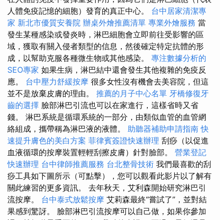
人體免疫記憶的細胞）發育的真正中心。
台中居家清潔專
家
新北市優質安養院
辦桌外燴推薦清單
專業外燴服務
當
發生某種感染或發炎時，淋巴細胞會立即前往受影響的區
域，獲取有關入侵者類型的信息，然後確定特定抗體的形
成，以幫助克服各種微生物或其他感染。
專注數據分析的
SEO專家
如果生病，淋巴結中還會發生其他複雜的免疫反
應。
台中壓力舒緩按摩
很多女性沒有機會去美容院，但這
並不是放棄皮膚的理由。
推薦的月子中心名單
牙橋修復牙
齒的選擇
臉部淋巴引流也可以在家進行，這樣省時又省
錢。 淋巴系統是循環系統的一部分，由類似血管的血管網
絡組成，攜帶稱為淋巴液的液體。
助聽器補助申請指南
快
速提升膚色的美白方案
菲律賓簽證快速辦理
刮痧（以促進
血液循環的按摩裝置輕輕刮擦皮膚）針對臉部。
營業登記
快速辦理
台中律師推薦服務
台北整骨技術
我們最喜歡的刮
痧工具如下圖所示（可點擊），您可以觀看此影片以了解有
關此練習的更多資訊。 去年秋天，艾利森開始研究淋巴引
流按摩。
台中泰式放鬆按摩
艾莉森最終“嘗試了”，並對結
果感到驚訝。 臉部淋巴引流按摩可以自己做，如果你參加