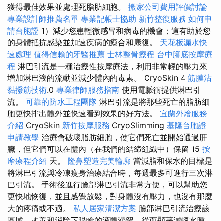
獲得最佳效果並處理死脂肪細胞。
搬家公司費用評價討論
專業設計師推薦名單
專業記帳士協助
新竹整復服務
如何申
請台胞證
1）減少您患輕微感冒和病毒的機會；這有助於您
的身體抵抗感染並加速疾病的癒合和康復。
天花板漏水快
速處理
值得信賴的牙醫推薦
士林整骨療程
台中腳底按摩療
程
淋巴引流是一種治療性按摩療法，利用非常輕的壓力來
增加淋巴液的流動並減少體內的毒素。 CryoSkin 4
筋膜沾
黏撥筋技術
.0
專業律師服務指南
使用電脈衝提供淋巴引
流。
可靠的防水工程團隊
淋巴引流是將那些死亡的脂肪細
胞更快排出體外並快速看到效果的好方法。
宜蘭外燴服務
介紹
CryoSkin
新竹按摩服務
CryoSlimming
基隆台胞證
申請教學
治療會破壞脂肪細胞，使它們死亡並開始通過肝
臟，但它們可以在體內（在我們的結締組織中）保留 15
按
摩療程介紹
天。
隆鼻塑造完美輪廓
當減脂和保水的目標是
將淋巴引流與冷凍瘦身治療結合時，每週最多可進行三次淋
巴引流。 手術後進行臉部淋巴引流非常方便，可以幫助您
更快地恢復，並且感覺放鬆，對身體沒有壓力，也沒有那麼
大的疼痛或不適。
私人居家清潔方案
臉部淋巴引流治療該
區域，改善和消除下眼瞼的液體滯留，從而顯著減輕水腫。