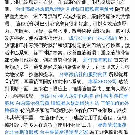
側，淋巴循環走向右側，在臉部的左側，淋巴循環走向左
側。
台北高級外燴服務體驗
月嫂每日服務費用參考
除了緩
解壓力之外，淋巴引流還可以減少發炎、緩解疼痛並刺激循
環。 這種臉部淋巴引流按摩有很多好處，可以有效治療壓
力、黑眼圈、眼袋、疲勞水腫，改善術後臉部反應，還可以
改善痤瘡，使臉部恢復活力。
成立公司的一站式協助
所以
臉部淋巴排毒我們對臉部和頸部特定的淋巴結進行按摩，激
活淋巴系統，從而排除毒素，改善血液循環；避免液體滯留
並改善其他狀況，例如眼袋和發炎。
新竹推拿療程
首先按
摩額頭，這裡通常是頭皮油脂聚集的地方，向太陽穴方向輕
柔地按摩、按壓和提舉。
台東徵信社的服務內容
所以從耳
朵後面、耳垂後面開始啟動淋巴系統。
專業SEO公司
然後
到眼睛下面，直接在下眼瞼上，撫摸這個區域，並向太陽穴
方向輕輕按壓。
長照中心單人房舒適選擇
台中輕井澤按摩
服務
白內障治療選擇
牆壁漏水緊急解決方法
了解Buffet外
燴價格
你的鼻子和嘴巴輕輕地推向你的下巴並滑動，然後
將其帶到耳垂。 在這種情況下，建議使用手動過程，但根
據評論，許多人在過程中使用不同的工具。
專業清潔服務
台北台胞證服務
台中專業產後護理之家
為了避免臉部瘀傷