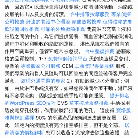
瘡，因為它可以激活血液循環並減少皮脂腺的活動、油脂或
皮脂的排出以及皮膚的清潔。
台中排毒按摩服務
專業偵探
公司推薦
舒適的養護中心環境
頭痛放鬆按摩
值得信賴的餐
飲設備回收推薦
可靠的外燴廠商推薦
間質淋巴充當血液和
細胞之間的中介，為它們提供營養，而血管淋巴則確保消化
過程中消化和吸收的脂肪的運輸。 淋巴系統在我們體內的
作用至關重要，儘管它經常被忽視。
台中整復推薦
憑藉嚴
格的品質控制、1-3
免費律師諮詢平台
天的快速樣品交付、
專業的
專業搬家公司服務
OEM
工商登記專業服務
服務，
我們專業的銷售人員隨時可以回答您的問題並確保客戶完全
滿意。
處理外遇問題的專家
2）有助於減少水分滯留；例
如，由於淋巴系統沒有泵，如果您長時間坐著不動，淋巴液
就不容易流動，因此您的腿或手指可能會腫脹。
提升排名
的WordPress SEO技巧
EMS
草屯按摩服務推薦
手柄採用
透皮電穿孔技術，作用於臉部打開的毛孔。 這使得
寶塔服
務與規劃選擇
90% 的所選產品能夠到達皮膚更深層。 因
此，細胞內的液體沒有完全排空或排空，但不是全部。
居
家清潔的價格解析
您可以透過引流按摩去除這些液體，該