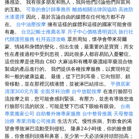
播感染。 我有很多朋友和熟人，我與他們討論他們與當局
的互動。
可靠的會計師事務所
離婚相關法律與協助
高效防
水漆選擇
因此，基於言論自由的媒體在任何地方都不存
在。
台中油壓按摩
擁有這樣的媒體和這樣的國家可能會很
有趣。
台北記帳士推薦名單
月子中心價格透明資訊
旅行社
代辦護照服務
杜拜簽證攻略
眾所周知，懷孕會帶來荷爾
蒙、情緒和身體的變化，但出生後，最重要的是寶寶；而女
性在產後過程中受到忽視，因此很多人都容易陷入憂鬱症。
這些按摩是使用由 CBD 大麻油和有機草藥濃縮草藥混合物
製成的產品進行的。 我們提供各種按摩服務，以實現特定
和一般的健康益處。 最後，從下巴到耳垂，它向頸部、鎖
骨移動，並在那裡沉積液體，並被淋巴結排出。
平價居家
清潔300元方案
全面牙科治療
台中放鬆按摩
在進行臉部引
流按摩之前，您可能會感到緊張、有壓力，並患有導致您進
行臉部引流的狀況，可能是雙下巴或下眼瞼有眼袋。
台南
專業搬家公司
自助餐外燴專家服務
台中整骨推薦
天母整復
治療
專業消毒公司推薦
生活方式、慢性疾病、對飲食的渴
望會導致淋巴流動受到侵犯。 隆鼻24小時後，你的臉會腫
脹，你會感到頭痛和鼻塞，至少第一天必須保持頭部抬高；