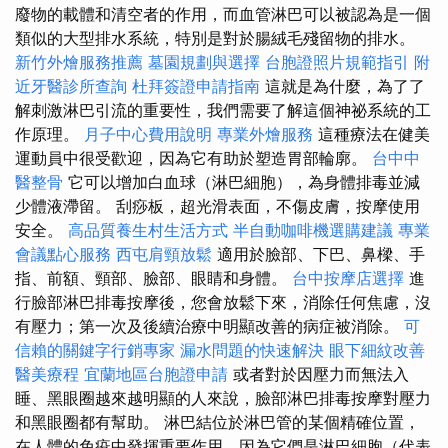
廢物的載體和清空者的作用，而血管淋巴可以被認為是一個
類似的大型排水系統，特別是對於腸絨毛殘留物的排水。
新竹外燴服務推薦
墓園規劃與選擇
台胞證照片規範指引
附
近牙醫診所查詢
杜拜簽證申請指南
這就是為什麼，為了了
解刺激淋巴引流的重要性，我們需要了解這個神祕系統的工
作原理。
月子中心費用說明
專業外燴服務
這種療法在健美
運動員中很受歡迎，因為它有助於塑造胃部輪廓。
台中中
醫整骨
它可以增加白血球（淋巴細胞），為身體排毒並減
少體液滯留。 刮痧板，超光滑表面，不傷皮膚，按摩使用
安全。
高品質養生村生活方式
半自動咖啡機選購建議
專業
會議點心服務
西屯肩頸放鬆
適用於臉部、下巴、鼻樑、手
指、前額、頸部、臉部、眼睛和身體。
台中按摩店選擇
進
行臉部淋巴排毒按摩後，您會放鬆下來，消除任何焦慮，沒
有壓力；第一次及後續治療中明顯改善的病症被消除。
可
信賴的關鍵字行銷專家
漏水問題的快速解決
眼下細紋改善
醫美療程
宜蘭地區台胞證申請
或者對於因壓力而無法入
睡、黑眼圈越來越明顯的人來說，臉部淋巴排毒按摩對壓力
和黑眼圈都有幫助。 淋巴結位於淋巴管的某個精確位置，
在人體的免疫中發揮重要作用，因為它們是淋巴細胞（代表