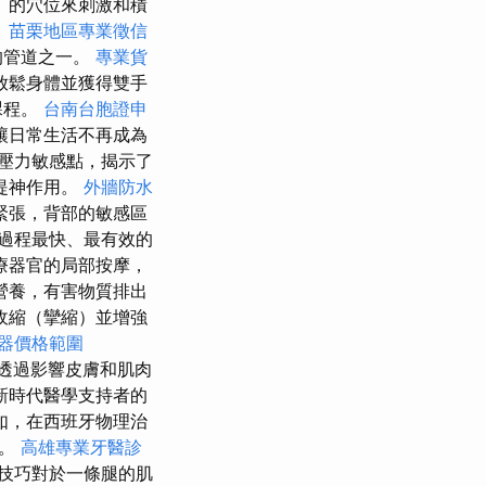
）的穴位來刺激和積
。
苗栗地區專業徵信
的管道之一。
專業貨
放鬆身體並獲得雙手
課程。
台南台胞證申
讓日常生活不再成為
壓力敏感點，揭示了
提神作用。
外牆防水
緊張，背部的敏感區
過程最快、最有效的
療器官的局部按摩，
營養，有害物質排出
收縮（攣縮）並增強
器價格範圍
透過影響皮膚和肌肉
新時代醫學支持者的
如，在西班牙物理治
秘。
高雄專業牙醫診
技巧對於一條腿的肌