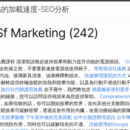
的加載速度-SEO分析
 Sf Marketing (242)
免費課程 清潔前請務必拔掉按摩和動力提升功能的電源插頭。
小
全乾燥之前，不要重新連接電源或使用椅子。
專業徵信社服務
汽油、玻璃家具清漆、油漆稀釋劑或水。
快速辦理護照的方式
V
躺椅提供終極放鬆的加熱和按摩功能，以及為行動不便或行動
。
旅行社代辦護照推薦
在手冊中，我們將包含
桃園搬家便利選擇
頻的鏈接，您可以訪問這些視頻來為您提供幫助。
Comprehensiv
，如果你敢的話，你可以開始按摩的世界，並向其他分支敞開自
放鬆效果可緩解痙攣，透過反射作用於內臟，改善治療組織的新
新北按摩服務
下午茶外燴的完美搭配
台中台胞證辦理資訊
台中
的預防作用，同時也可以緩解現有的不適。
詳細實用的Google