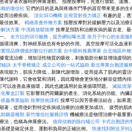
患者穿著衣服時的伸展運動。 指壓按摩時，先進行放鬆、溫撫
信賴的徵信社
它們的目的是為與疼痛作鬥爭的器官帶來更多的生
，從而治療疾病。
頂尖SEO機構
近視雷射視力矯正
有趣的是，透
得最佳效果。
精緻茶會外燴方案
指壓按摩對於緩解壓力以及治療
燴解決方案
中清路放鬆按摩
按摩是預防和治療疾病的最古老、最
之一。
全方位的SEO服務，提升網站曝光度
坐月子中心的全面服
循環清爽，對神經系統也有奇妙的作用。 真空按摩可活化血液
您實現品牌價值的數位行銷方案
台中眼科推薦專家
台北地區外燴
擾電流治療，增加活性物質的吸收，刺激脂肪分解並增強虛弱
潔秘訣
太平脊椎矯正
成立公司的一站式協助
新北專業台胞證服
表現能力，肌張力降低，新陳代謝增加，從而提高了肌肉的靈活
陳代謝時，它會收緊和消耗，因此廢物會更快地分解並從體內
它可以改善血液循環，因此也建議用於血液循環問題。
滅鼠清潔
樣化餐盒訂製
它影響我們荷爾蒙的產生、消化系統的功能、內臟
外抓姦專業協助
按摩技術課程
按摩可以與芳香療法結合，如果選
顯著，從而使針對特定疾病或治療的治療更加成功。 疲勞的肌
化助聽器種類
新竹徵信社服務詳情
機械療法是物理治療中最重要
展療法，也稱為伸展療法。
值得信賴的除白蟻公司
卡式台胞證的
的基礎是確定休息、運動和負荷的正確比例。
快速找到附近牙科