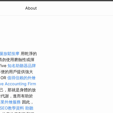
About
腿放鬆按摩
用乾淨的
請勿使用磨蝕性或揮
ive
知名助聽器品牌
不便的用戶提供強大
OR
值得信賴的外燴
e Accounting Firm
己，那就是身體的放
陳代謝，進而有助於
專業外燴服務
因此，
 SEO教學資料
助聽