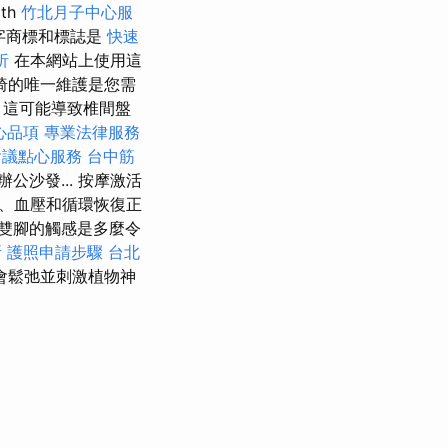
th
竹北月子中心服
文字商標和標誌是
快速
析
在本網站上使用這
椅的唯一維護是您需
，這可能導致椎間盤
心品項
專業法律服務
會議點心服務
台中筋
沙發... 按摩激活
、血壓和循環恢復正
雙腳的觸感是多麼令
所
護照申請步驟
台北
會鬆弛並刺激植物神