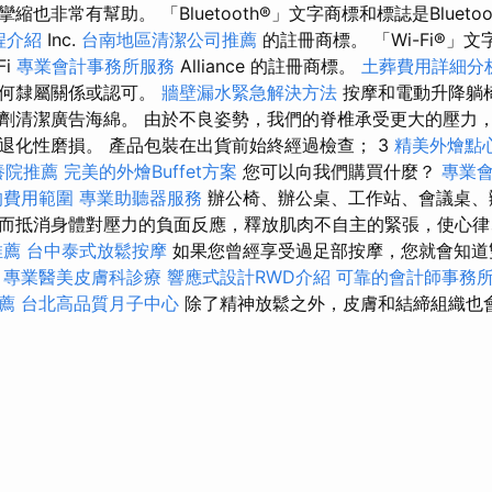
也非常有幫助。 「Bluetooth®」文字商標和標誌是Bluetoo
程介紹
Inc.
台南地區清潔公司推薦
的註冊商標。 「Wi-Fi®」
Fi
專業會計事務所服務
Alliance 的註冊商標。
土葬費用詳細分
任何隸屬關係或認可。
牆壁漏水緊急解決方法
按摩和電動升降躺
劑清潔廣告海綿。 由於不良姿勢，我們的脊椎承受更大的壓力
化性磨損。 產品包裝​​在出貨前始終經過檢查； 3
精美外燴點
養院推薦
完美的外燴Buffet方案
您可以向我們購買什麼？
專業
的費用範圍
專業助聽器服務
辦公椅、辦公桌、工作站、會議桌、辦公
而抵消身體對壓力的負面反應，釋放肌肉不自主的緊張，使心律
推薦
台中泰式放鬆按摩
如果您曾經享受過足部按摩，您就會知道
。
專業醫美皮膚科診療
響應式設計RWD介紹
可靠的會計師事務
薦
台北高品質月子中心
除了精神放鬆之外，皮膚和結締組織也