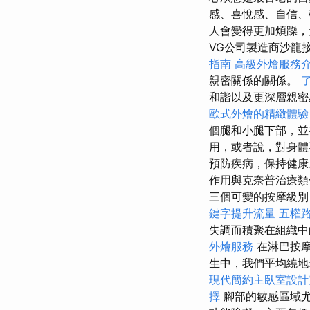
感、喜悅感、自信
人會變得更加煩躁，
VG公司製造商沙龍
指南
高級外燴服務
親密關係的關係。
和諧以及更深層親密
歐式外燴的精緻體驗
個腿和小腿下部，
用，或者說，對身體
預防疾病，保持健康
作用與克奈普治療類似
三個可變的按摩級別
鍵字提升流量
五權
失調而積聚在組織中
外燴服務
在淋巴按
生中，我們平均繞
現代簡約主臥室設計
擇
腳部的敏感區域