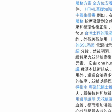
服務方案
全方位安
件。
HTML基礎知識
中養生排毒
例如，
服務
按摩激活副交感
壓和循環恢復正常，
four
台灣土葬的現
約，外觀美觀使用..
的SSL憑證
電源指示
紹
分鐘，然後關閉。
緩解壓力並開始康復
元素。 它由 one hu
議
種基本技術組成
用外，還適合治療
的按摩，並輔以揉捏
擇指南
專業記帳士
肉，最後拉伸和放
用透明說明
天花板
血管，從而增加滋養
心狀態是最古老的