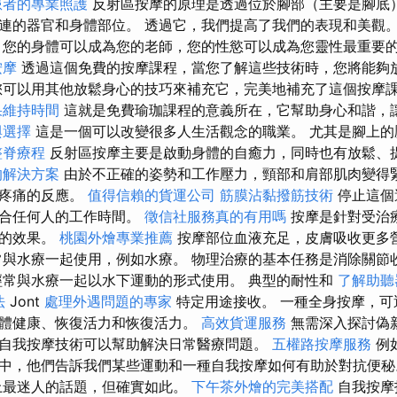
患者的專業照護
反射區按摩的原理是透過位於腳部（主要是腳底
連的器官和身體部位。 透過它，我們提高了我們的表現和美觀
您的身體可以成為您的老師，您的性慾可以成為您靈性最重要
按摩
透過這個免費的按摩課程，當您了解這些技術時，您將能夠
您可以用其他放鬆身心的技巧來補充它，完美地補充了這個按摩
果維持時間
這就是免費瑜珈課程的意義所在，它幫助身心和諧，
與選擇
這是一個可以改變很多人生活觀念的職業。 尤其是腳上的
整脊療程
反射區按摩主要是啟動身體的自癒力，同時也有放鬆、
的解決方案
由於不正確的姿勢和工作壓力，頸部和肩部肌肉變得
和疼痛的反應。
值得信賴的貨運公司
筋膜沾黏撥筋技術
停止這個
適合任何人的工作時間。
徵信社服務真的有用嗎
按摩是針對受治
體的效果。
桃園外燴專業推薦
按摩部位血液充足，皮膚吸收更多
常與水療一起使用，例如水療。 物理治療的基本任務是消除關節
經常與水療一起以水下運動的形式使用。 典型的耐性和
了解助聽
法
Jont
處理外遇問題的專家
特定用途接收。 一種全身按摩，可
體健康、恢復活力和恢復活力。
高效貨運服務
無需深入探討偽
自我按摩技術可以幫助解決日常醫療問題。
五權路按摩服務
例
中，他們告訴我們某些運動和一種自我按摩如何有助於對抗便
上最迷人的話題，但確實如此。
下午茶外燴的完美搭配
自我按摩