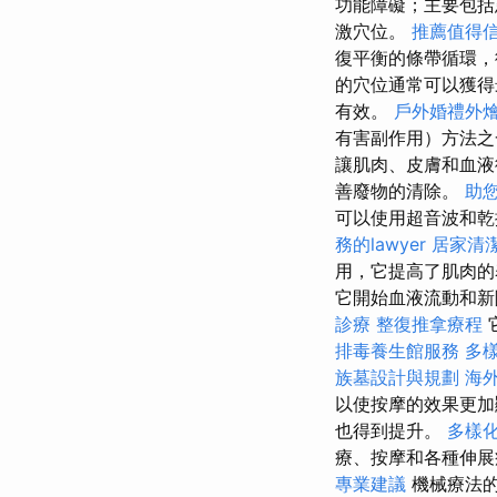
功能障礙；主要包括
激穴位。
推薦值得
復平衡的條帶循環
的穴位通常可以獲
有效。
戶外婚禮外
有害副作用）方法
讓肌肉、皮膚和血液
善廢物的清除。
助
可以使用超音波和乾
務的lawyer
居家清
用，它提高了肌肉的
它開始血液流動和新
診療
整復推拿療程
排毒養生館服務
多
族墓設計與規劃
海
以使按摩的效果更加
也得到提升。
多樣
療、按摩和各種伸
專業建議
機械療法