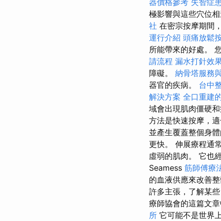
器價格參考
失智症
極影響與這些穴位相
社
在密宗按摩期間，
運行介紹
頭痛放鬆
所能帶來的好處。 
請流程
漏水打針效
障礙。
納骨塔服務
器官的疾病。
台中
解決方案
全口重建
域會出現肌肉僵硬
方法是快速按摩，
並產生覆蓋整個身
更快。 伸展療程通
虛弱的肌肉。 它也
Seamess
筋師傅療
的血液供應來改善整
許多主張，了解某些
療師協會的這篇文章
所
它可能不是世界