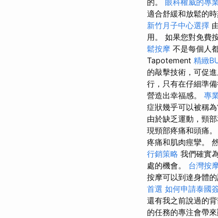
的。
眼科權威的專
適合舒緩和放鬆的
新竹月子中心選擇
由
用。 如果您對免費
鬆按摩
不是每個人
Tapotement
精緻B
的敲擊技術，可促進
行，只有在仔細準
營造出幸福感。
專
症狀幾乎可以被稱
由於缺乏運動，頸部
現頸部疼痛和頭痛
疼痛和肌肉痙攣。 
行銷策略
我們確實為
處的機會。
台灣按
按摩可以到達身體的
首選
如何申請泰國
還有我之前說過的背
的任務的專注會帶來