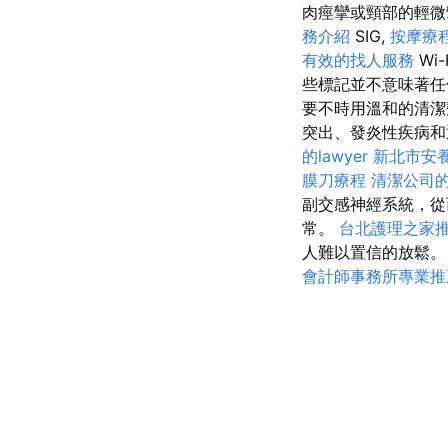
肉痙攣或頸部的輕微攣縮
務介紹
SIG,
按摩療
有效的找人服務
Wi-
些標記並不意味著
要不時用溫和的清潔
突出、發炎性疾病和退
的lawyer
新北市安
膜刀療程
清潔公司
副交感神經系統，從
常。
台北護理之家
人難以置信的放鬆
會計師事務所專業推