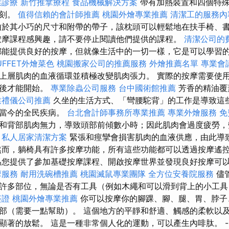
業診療
新竹推拿療程
食品機械解決方案
帶有加熱裝置和四個特殊
時刻。
值得信賴的會計師推薦
桃園外燴專業推薦
清潔工的服務內
於其小巧的尺寸和附帶的帶子，該枕頭可以輕鬆地在扶手椅、
按摩課程感興趣，請不要停止閱讀他們提供的課程。
清潔公司的
都能提供良好的按摩，但就像生活中的一切一樣，它是可以學習
UFFET外燴菜色
桃園搬家公司的推薦服務
外燴推薦名單
專業會
上層肌肉的血液循環並積極改變肌肉張力。 實際的按摩需要使
備後才能開始。
專業除蟲公司服務
台中國術館推薦
芳香的精油覆
業禮儀公司推薦
久坐的生活方式、「彎腰駝背」的工作是導致這
為當今的全民疾病。
台北會計師事務所專業推薦
專業外燴服務
免
和背部肌肉無力，導致頭部前傾數小時；因此肌肉會過度疲勞，
。
私人居家清潔方案
緊張和痙攣會損害肌肉的血液供應，由此導
然而，躺椅具有許多按摩功能，所有這些功能都可以透過按摩遙
您提供了參加基礎按摩課程、開啟按摩世界並發現良好按摩可
摩服務
耐用洗碗槽推薦
桃園滅鼠專業團隊
全方位安養院服務
儘
許多部位，無論是否有工具（例如木繩和可以滑到背上的小工
簽證
桃園外燴專業推薦
你可以按摩你的腳踝、腳、腿、胃、脖子
部（需要一點幫助）。 這個地方的平靜和舒適、觸感的柔軟以
顯著的放鬆。 這是一種非常個人化的運動，可以產生內啡肽。 -