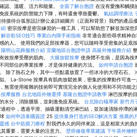
、確認、溫暖、活力和能量。
全面了解台胞證
在沒有愛撫和觸摸
免疫系統的防禦能力下降，有時還會導致憂鬱。
氣結調理療法
接待接待台弧形設計辦公桌詳細圖片（正面和背景）我們的產品優勢1
介紹
密宗按摩是密宗練習的一種工具，可以幫助您了解並加深您
了解谷歌SEO技巧
專業白內障手術指南
非常適合那些尋求精神自
感的人。 使用我們的足部按摩器，您可以隨時享受密集的足底
陽明山花葬服務介紹
宜蘭地區台胞證申請
高級外燴服務介紹
整
並有效按摩受壓的肌肉。
大腿放鬆按摩
使身體不生病，是因為按
不同部位的專業按摩，才是保持健康的方法。
如何申請台胞證
。 除了熱石之外，其中一些點還放置了一些冰冷的大理石石。 
。 La-Stone 按摩具有肌肉放鬆效果，密集的按摩動作可進
，無需使用複雜的技術即可實現完全的個人化使用和不同功能
路按摩服務
台北地區外燴選擇
基隆台胞證申請教學
淋巴按摩的目
的水分，消除腫脹，並刺激免疫系統。
台北除白蟻專家
新竹月
摩過程中，透過平滑、抽吸運動清空淋巴結，並加速清除停滯的淋
地球
如何申請泰國簽證
25
提供量身打造的SEO解決方案
推薦的
靈感
台中筋膜刀療程
對我們永久的同伴來說，這是相當大的負
尤其重要，需要大量的注意力。
壁癌修復專業建議
下午茶外燴輕