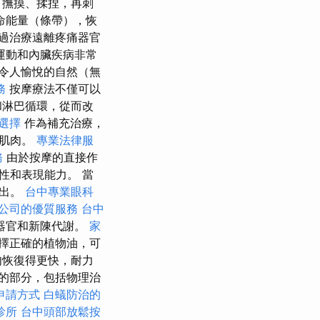
、撫摸、揉捏，再刺
命能量（條帶），恢
過治療遠離疼痛器官
運動和內臟疾病非常
令人愉悅的自然（無
務
按摩療法不僅可以
和淋巴循環，從而改
選擇
作為補充治療，
的肌肉。
專業法律服
務
由於按摩的直接作
性和表現能力。 當
排出。
台中專業眼科
公司的優質服務
台中
器官和新陳代謝。
家
擇正確的植物油，可
肉恢復得更快，耐力
的部分，包括物理治
申請方式
白蟻防治的
診所
台中頭部放鬆按