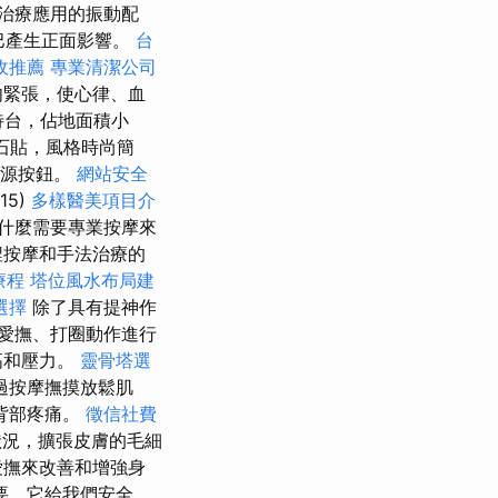
治療應用的振動配
巴產生正面影響。
台
收推薦
專業清潔公司
肉緊張，使心律、血
待台，佔地面積小
石貼，風格時尚簡
電源按鈕。
網站安全
(15)
多樣醫美項目介
為什麼需要專業按摩來
捏按摩和手法治療的
療程
塔位風水布局建
選擇
除了具有提神作
愛撫、打圈動作進行
高和壓力。
靈骨塔選
過按摩撫摸放鬆肌
背部疼痛。
徵信社費
況，擴張皮膚的毛細
愛撫來改善和增強身
要，它給我們安全