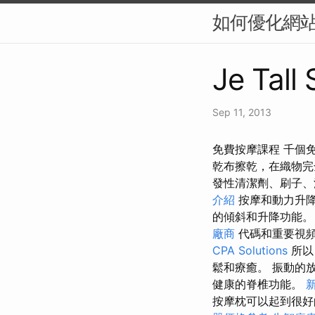
如何優化網站
Je Tall
Sep 11, 2013
免費按摩課程 千個
乾布擦乾，在織物完
發性清潔劑、刷子、
介紹
按摩和動力升降
的傾斜和升降功能
廠商
代碼和重要視
CPA Solutions
所以
鬆和療癒。 振動的
健康的脊椎功能。
按摩枕可以起到很好