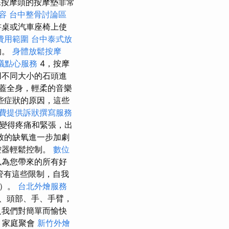
按摩頭的按摩墊非常
容
台中整骨討論區
書桌或汽車座椅上使
費用範圍
台中泰式放
的。
身體放鬆按摩
議點心服務
4，按摩
用不同大小的石頭進
蓋全身，輕柔的音樂
些症狀的原因，這些
費提供訴狀撰寫服務
變得疼痛和緊張，出
致的缺氧進一步加劇
控器輕鬆控制。
數位
以為您帶來的所有好
管有這些限制，自我
具）。
台北外燴服務
、頭部、手、手臂，
及我們對簡單而愉快
 家庭聚會
新竹外燴