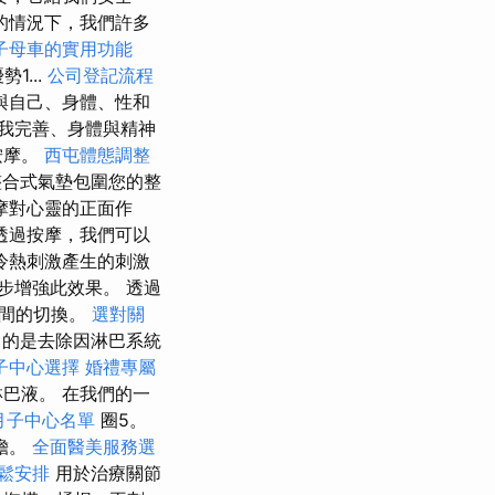
的情況下，我們許多
子母車的實用功能
...
公司登記流程
與自己、身體、性和
我完善、身體與精神
按摩。
西屯體態調整
合式氣墊包圍您的整
摩對心靈的正面作
透過按摩，我們可以
冷熱刺激產生的刺激
一步增強此效果。 透過
之間的切換。
選對關
的是去除因淋巴系統
子中心選擇
婚禮專屬
巴液。 在我們的一
月子中心名單
圈5。
擔。
全面醫美服務選
鬆安排
用於治療關節