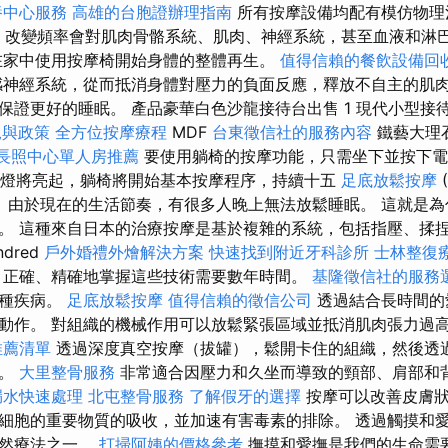
養中心服務
高雄的台胞證辦理指南
所有按摩設備均配有模仿物理
改變頻率會對肌肉骨骼系統、肌肉、神經系統，甚至血液和淋
在家中使用按摩椅開始身體的整體再生。
值得信賴的餐飲設備回
神經系統，從而抵消身體對壓力的負面反應，釋放不自主的肌
保證更好的睡眠。 產品豪華白色沙龍接待台出售 1 現代小型接
況與政策
全方位按摩療程
MDF
台東徵信社的服務內容
鐵藝大理
長照中心單人房推薦
要使用躺椅的按摩功能，只需坐下並按下
燈將亮起，躺椅將開始基本按摩程序，持續十五
足底放鬆按摩
 由於現在的生活節奏，有很多人晚上無法放鬆睡眠。 這就是
。 這種來自日本的治療按摩是基於複雜的系統，包括指壓、揉
ndred
戶外婚禮外燴解決方案
快速找到附近牙科診所
士林整復
，正確、精確地掌握這些技術需要數年時間。
基隆徵信社的服務
多種疾病。
足底放鬆按摩
值得信賴的徵信公司
透過結合長時間的
動作。 對組織的機械作用可以放鬆緊張區域並抵消肌肉張力過
推薦清單
透過深度真空按摩（拔罐），鬆開卡住的組織，然後透
鬆。
大里整骨服務
非常適合因壓力和久坐而導致的頸部、肩部和
漏水快速處理
北屯整骨服務
了解假牙的選擇
按摩可以改善皮膚狀
細胞的重要物質的吸收，並加速有害毒素的排除。 透過觸摸和
自然療法之一。
打掃阿姨的價格參考
撫摸和愛撫是我們的生命需