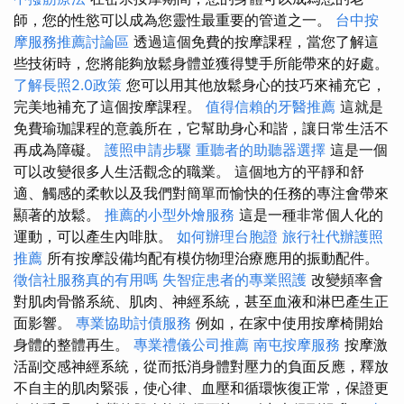
師，您的性慾可以成為您靈性最重要的管道之一。
台中按
摩服務推薦討論區
透過這個免費的按摩課程，當您了解這
些技術時，您將能夠放鬆身體並獲得雙手所能帶來的好處。
了解長照2.0政策
您可以用其他放鬆身心的技巧來補充它，
完美地補充了這個按摩課程。
值得信賴的牙醫推薦
這就是
免費瑜珈課程的意義所在，它幫助身心和諧，讓日常生活不
再成為障礙。
護照申請步驟
重聽者的助聽器選擇
這是一個
可以改變很多人生活觀念的職業。 這個地方的平靜和舒
適、觸感的柔軟以及我們對簡單而愉快的任務的專注會帶來
顯著的放鬆。
推薦的小型外燴服務
這是一種非常個人化的
運動，可以產生內啡肽。
如何辦理台胞證
旅行社代辦護照
推薦
所有按摩設備均配有模仿物理治療應用的振動配件。
徵信社服務真的有用嗎
失智症患者的專業照護
改變頻率會
對肌肉骨骼系統、肌肉、神經系統，甚至血液和淋巴產生正
面影響。
專業協助討債服務
例如，在家中使用按摩椅開始
身體的整體再生。
專業禮儀公司推薦
南屯按摩服務
按摩激
活副交感神經系統，從而抵消身體對壓力的負面反應，釋放
不自主的肌肉緊張，使心律、血壓和循環恢復正常，保證更