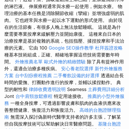
的淋巴液。 伸展療程通常與水療一起使用，例如水療。 物
理治療的基本任務是消除關節收縮（攣縮）並增強虛弱的肌
肉。 它也經常與水療一起以水下運動的形式使用。 由於現
在的生活節奏，有很多人晚上無法放鬆睡眠。 這就是為什
麼需要專業按摩來緩解壓力並開始康復。 這種來自日本的
治療按摩是基於複雜的系統，包括指壓、揉捏按摩和手法治
療的元素。 它由 100
Google SEO操作教學
杜拜簽證攻略
種基本技術組成，正確、精確地掌握這些技術需要數年時
間。
外燴推薦名單
歐式外燴的精緻體驗
除了具有提神作用
外，還適合治療多種疾病。
安心養老院選擇
新竹外燴服務
方案
台中刮痧療程推薦
二手餐飲設備的好選擇
透過結合長
時間的愛撫、打圈動作進行的按摩，並輔以揉捏動作。 典
型的耐性和
律師收費透明說明
Seamess
土葬費用詳細分析
Jont
台中肩頸放鬆療程
特定用途接收。
推薦的小型外燴服
務
一種全身按摩，可透過影響皮膚和肌肉的血液供應來改
善整體健康、恢復活力和恢復活力。
高雄的台胞證辦理指
南
無需深入探討偽新時代醫學支持者的許多主張，了解某
些自我按摩技術可以幫助解決日常醫療問題。
基隆台胞證