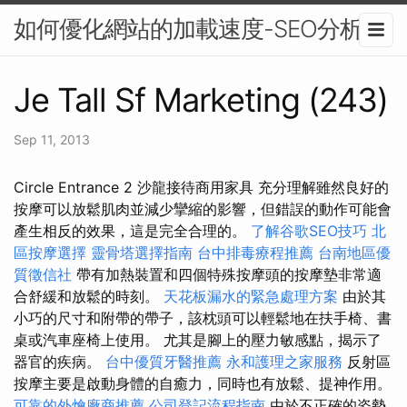
如何優化網站的加載速度-SEO分析
Je Tall Sf Marketing (243)
Sep 11, 2013
Circle Entrance 2 沙龍接待商用家具 充分理解雖然良好的
按摩可以放鬆肌肉並減少攣縮的影響，但錯誤的動作可能會
產生相反的效果，這是完全合理的。
了解谷歌SEO技巧
北
區按摩選擇
靈骨塔選擇指南
台中排毒療程推薦
台南地區優
質徵信社
帶有加熱裝置和四個特殊按摩頭的按摩墊非常適
合舒緩和放鬆的時刻。
天花板漏水的緊急處理方案
由於其
小巧的尺寸和附帶的帶子，該枕頭可以輕鬆地在扶手椅、書
桌或汽車座椅上使用。 尤其是腳上的壓力敏感點，揭示了
器官的疾病。
台中優質牙醫推薦
永和護理之家服務
反射區
按摩主要是啟動身體的自癒力，同時也有放鬆、提神作用。
可靠的外燴廠商推薦
公司登記流程指南
由於不正確的姿勢