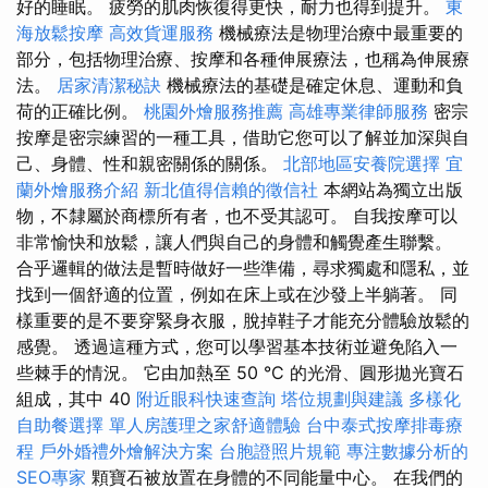
好的睡眠。 疲勞的肌肉恢復得更快，耐力也得到提升。
東
海放鬆按摩
高效貨運服務
機械療法是物理治療中最重要的
部分，包括物理治療、按摩和各種伸展療法，也稱為伸展療
法。
居家清潔秘訣
機械療法的基礎是確定休息、運動和負
荷的正確比例。
桃園外燴服務推薦
高雄專業律師服務
密宗
按摩是密宗練習的一種工具，借助它您可以了解並加深與自
己、身體、性和親密關係的關係。
北部地區安養院選擇
宜
蘭外燴服務介紹
新北值得信賴的徵信社
本網站為獨立出版
物，不隸屬於商標所有者，也不受其認可。 自我按摩可以
非常愉快和放鬆，讓人們與自己的身體和觸覺產生聯繫。
合乎邏輯的做法是暫時做好一些準備，尋求獨處和隱私，並
找到一個舒適的位置，例如在床上或在沙發上半躺著。 同
樣重要的是不要穿緊身衣服，脫掉鞋子才能充分體驗放鬆的
感覺。 透過這種方式，您可以學習基本技術並避免陷入一
些棘手的情況。 它由加熱至 50 °C 的光滑、圓形拋光寶石
組成，其中 40
附近眼科快速查詢
塔位規劃與建議
多樣化
自助餐選擇
單人房護理之家舒適體驗
台中泰式按摩排毒療
程
戶外婚禮外燴解決方案
台胞證照片規範
專注數據分析的
SEO專家
顆寶石被放置在身體的不同能量中心。 在我們的