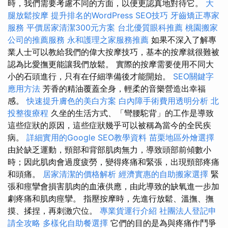
時，我們需要考慮不同的方面，以便更認真地對待它。
大
腿放鬆按摩
提升排名的WordPress SEO技巧
牙齒矯正專家
服務
平價居家清潔300元方案
台北優質眼科推薦
桃園搬家
公司的推薦服務
永和護理之家服務推薦
如果不深入了解專
業人士可以教給我們的偉大按摩技巧，基本的按摩就很難被
認為比愛撫更能讓我們放鬆。 實際的按摩需要使用不同大
小的石頭進行，只有在仔細準備後才能開始。
SEO關鍵字
應用方法
芳香的精油覆蓋全身，輕柔的音樂營造出幸福
感。
快速提升膚色的美白方案
白內障手術費用透明分析
北
投整復療程
久坐的生活方式、「彎腰駝背」的工作是導致
這些症狀的原因，這些症狀幾乎可以被稱為當今的全民疾
病。
詳細實用的Google SEO教學資料
苗栗地區外燴選擇
由於缺乏運動，頸部和背部肌肉無力，導致頭部前傾數小
時；因此肌肉會過度疲勞，變得疼痛和緊張，出現頸部疼痛
和頭痛。
居家清潔的價格解析
經濟實惠的自助搬家選擇
緊
張和痙攣會損害肌肉的血液供應，由此導致的缺氧進一步加
劇疼痛和肌肉痙攣。 指壓按摩時，先進行放鬆、溫撫、撫
摸、揉捏，再刺激穴位。
專業貨運行介紹
社團法人登記申
請全攻略
多樣化自助餐選擇
它們的目的是為與疼痛作鬥爭