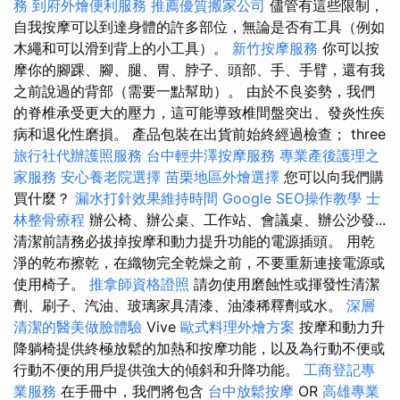
務
到府外燴便利服務
推薦優質搬家公司
儘管有這些限制，
自我按摩可以到達身體的許多部位，無論是否有工具（例如
木繩和可以滑到背上的小工具）。
新竹按摩服務
你可以按
摩你的腳踝、腳、腿、胃、脖子、頭部、手、手臂，還有我
之前說過的背部（需要一點幫助）。 由於不良姿勢，我們
的脊椎承受更大的壓力，這可能導致椎間盤突出、發炎性疾
病和退化性磨損。 產品包裝​​在出貨前始終經過檢查； three
旅行社代辦護照服務
台中輕井澤按摩服務
專業產後護理之
家服務
安心養老院選擇
苗栗地區外燴選擇
您可以向我們購
買什麼？
漏水打針效果維持時間
Google SEO操作教學
士
林整骨療程
辦公椅、辦公桌、工作站、會議桌、辦公沙發...
清潔前請務必拔掉按摩和動力提升功能的電源插頭。 用乾
淨的乾布擦乾，在織物完全乾燥之前，不要重新連接電源或
使用椅子。
推拿師資格證照
請勿使用磨蝕性或揮發性清潔
劑、刷子、汽油、玻璃家具清漆、油漆稀釋劑或水。
深層
清潔的醫美做臉體驗
Vive
歐式料理外燴方案
按摩和動力升
降躺椅提供終極放鬆的加熱和按摩功能，以及為行動不便或
行動不便的用戶提供強大的傾斜和升降功能。
工商登記專
業服務
在手冊中，我們將包含
台中放鬆按摩
OR
高雄專業