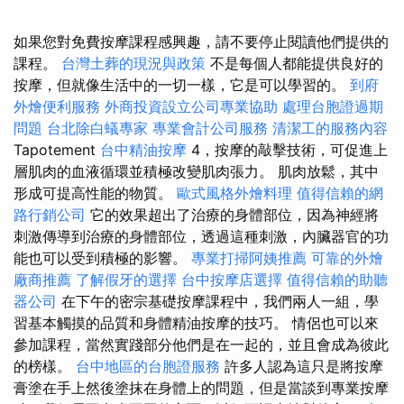
如果您對免費按摩課程感興趣，請不要停止閱讀他們提供的
課程。
台灣土葬的現況與政策
不是每個人都能提供良好的
按摩，但就像生活中的一切一樣，它是可以學習的。
到府
外燴便利服務
外商投資設立公司專業協助
處理台胞證過期
問題
台北除白蟻專家
專業會計公司服務
清潔工的服務內容
Tapotement
台中精油按摩
4，按摩的敲擊技術，可促進上
層肌肉的血液循環並積極改變肌肉張力。 肌肉放鬆，其中
形成可提高性能的物質。
歐式風格外燴料理
值得信賴的網
路行銷公司
它的效果超出了治療的身體部位，因為神經將
刺激傳導到治療的身體部位，透過這種刺激，內臟器官的功
能也可以受到積極的影響。
專業打掃阿姨推薦
可靠的外燴
廠商推薦
了解假牙的選擇
台中按摩店選擇
值得信賴的助聽
器公司
在下午的密宗基礎按摩課程中，我們兩人一組，學
習基本觸摸的品質和身體精油按摩的技巧。 情侶也可以來
參加課程，當然實踐部分他們是在一起的，並且會成為彼此
的榜樣。
台中地區的台胞證服務
許多人認為這只是將按摩
膏塗在手上然後塗抹在身體上的問題，但是當談到專業按摩