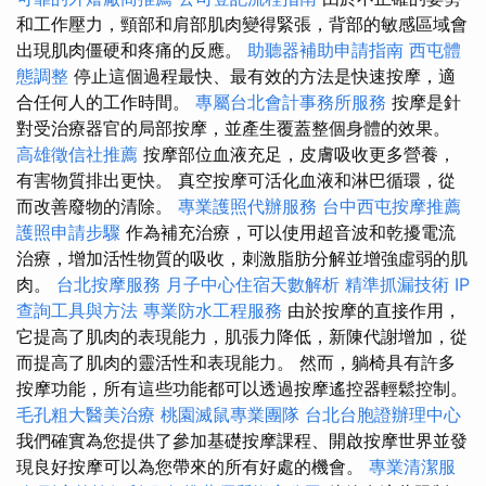
和工作壓力，頸部和肩部肌肉變得緊張，背部的敏感區域會
出現肌肉僵硬和疼痛的反應。
助聽器補助申請指南
西屯體
態調整
停止這個過程最快、最有效的方法是快速按摩，適
合任何人的工作時間。
專屬台北會計事務所服務
按摩是針
對受治療器官的局部按摩，並產生覆蓋整個身體的效果。
高雄徵信社推薦
按摩部位血液充足，皮膚吸收更多營養，
有害物質排出更快。 真空按摩可活化血液和淋巴循環，從
而改善廢物的清除。
專業護照代辦服務
台中西屯按摩推薦
護照申請步驟
作為補充治療，可以使用超音波和乾擾電流
治療，增加活性物質的吸收，刺激脂肪分解並增強虛弱的肌
肉。
台北按摩服務
月子中心住宿天數解析
精準抓漏技術
IP
查詢工具與方法
專業防水工程服務
由於按摩的直接作用，
它提高了肌肉的表現能力，肌張力降低，新陳代謝增加，從
而提高了肌肉的靈活性和表現能力。 然而，躺椅具有許多
按摩功能，所有這些功能都可以透過按摩遙控器輕鬆控制。
毛孔粗大醫美治療
桃園滅鼠專業團隊
台北台胞證辦理中心
我們確實為您提供了參加基礎按摩課程、開啟按摩世界並發
現良好按摩可以為您帶來的所有好處的機會。
專業清潔服