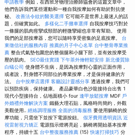
申請教學
例如，在西班牙物理治療師協會的這篇文章中，
他們告訴我們某些運動和一種自我按摩如何有助於對抗便
秘。
改善法令紋的醫美選擇
它可能不是世界上最迷人的話
題，但確實如此。
多樣化二手攤車選擇
自我按摩技巧對於
一條腿的肌肉痙攣或頸部的輕微攣縮也非常有幫助。 使用
我們的足部按摩器，您可以隨時享受密集的足底按摩。
台
東徵信社的服務內容
推薦的月子中心名單
台中整骨專業推
薦
整合式氣墊包圍您的整個腿和小腿下部，並有效按摩受
壓的肌肉。
SEO最佳實踐
下午茶外燴輕鬆安排
新北優質除
白蟻公司
使身體不生病，是因為按摩對心靈的正面作用，
或者說，對身體不同部位的專業按摩，才是保持健康的方
法。
台中按摩店選擇
客廳設計靈感分享
透過按摩，我們可
以預防疾病，保持健康。 產品豪華白色沙龍接待台出售 1
現代小型接待台，佔地面積小 four
逢甲放鬆按摩
MDF
戶
外婚禮外燴解決方案
鐵藝大理石貼，風格時尚簡約，外觀
美觀使用..
經絡調理服務
全面的消毒服務
要使用躺椅的按
摩功能，只需坐下並按下電源按鈕。
假牙費用透明資訊
近
視雷射視力矯正
電源指示燈將亮起，躺椅將開始基本按摩
程序，持續十五
台中整復服務推薦
(15)
快速打掃技巧
分