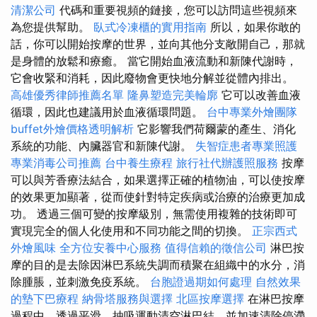
清潔公司
代碼和重要視頻的鏈接，您可以訪問這些視頻來
為您提供幫助。
臥式冷凍櫃的實用指南
所以，如果你敢的
話，你可以開始按摩的世界，並向其他分支敞開自己，那就
是身體的放鬆和療癒。 當它開始血液流動和新陳代謝時，
它會收緊和消耗，因此廢物會更快地分解並從體內排出。
高雄優秀律師推薦名單
隆鼻塑造完美輪廓
它可以改善血液
循環，因此也建議用於血液循環問題。
台中專業外燴團隊
buffet外燴價格透明解析
它影響我們荷爾蒙的產生、消化
系統的功能、內臟器官和新陳代謝。
失智症患者專業照護
專業消毒公司推薦
台中養生療程
旅行社代辦護照服務
按摩
可以與芳香療法結合，如果選擇正確的植物油，可以使按摩
的效果更加顯著，從而使針對特定疾病或治療的治療更加成
功。 透過三個可變的按摩級別，無需使用複雜的技術即可
實現完全的個人化使用和不同功能之間的切換。
正宗西式
外燴風味
全方位安養中心服務
值得信賴的徵信公司
淋巴按
摩的目的是去除因淋巴系統失調而積聚在組織中的水分，消
除腫脹，並刺激免疫系統。
台胞證過期如何處理
自然效果
的墊下巴療程
納骨塔服務與選擇
北區按摩選擇
在淋巴按摩
過程中，透過平滑、抽吸運動清空淋巴結，並加速清除停滯