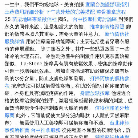
一生中，我們平均繞地球 - 美食拍攝
宜蘭台胞證辦理指引
土葬費用詳細分析
下午茶外燴的完美搭配
整骨推拿療程
25
苗栗地區專業徵信社
圈5。
台中按摩排毒討論區
對我們
永久的同伴來說，這是相當大的負擔。
推拿師資格證照
腳
部的敏感區域尤其重要，需要大量的注意力。
新竹徵信社
服務詳情
用於治療關節功能障礙；主要包括患者穿著衣服
時的伸展運動。 除了熱石之外，其中一些點還放置了一些
冰冷的大理石石。 冷熱刺激產生的刺激作用與克奈普治療
類似。 La-Stone 按摩具有肌肉放鬆效果，密集的按摩動作
可進一步增強此效果。 增加血液循環有助於確保皮膚有足
夠的水分含量，防止皮膚乾燥和發癢。
打掃阿姨的價格參
考
按摩療法可以緩解慢性疼痛，有助於消除引起疼痛的病
症，本身也具有減輕疼痛的作用。
身體放鬆按摩
他透過合
格的按摩治療師的雙手，激發組織感覺神經末梢的刺激，從
而暫時抑制慢性疼痛刺激向大腦的傳遞。
值得信賴的外燴
廠商
此外，它還能促使大腦分泌內啡肽（人體的天然麻醉
劑），無需使用人工藥物即可緩解疼痛和不適。
台北律師
事務所推薦
台中推拿服務
從兩種基本類型的按摩開始，許
多不同的按摩技術已經發展或正在發展。
營業登記快速辦