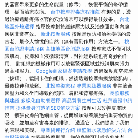
的器官帶來更多的生命能量（條帶），恢復平衡的條帶循
環，從而治療疾病。
台中按摩排毒療程推薦
有趣的是，透
過治療遠離疼痛器官的穴位通常可以獲得最佳效果。
台北
地區外燴選擇
指壓按摩對於緩解壓力以及治療運動和內臟
疾病非常有效。
新北按摩服務
按摩是預防和治療疾病的最
古老、最令人愉悅的自然（無有害副作用）方法之一。
桃
園台胞證申請服務
高雄地區台胞證服務
按摩療法不僅可以
讓肌肉、皮膚和血液循環清爽，對神經系統也有奇妙的作
用。 對組織的機械作用可以放鬆緊張區域並抵消肌肉張力
過高和壓力。
Google商家檔案申請教學
透過深度真空按摩
（拔罐），鬆開卡住的組織，然後透過按摩撫摸放鬆肌肉，
最後拉伸和放鬆。
北投整復療程
專業助聽器服務
非常適合
因壓力和久坐而導致的頸部、肩部和背部疼痛。
長照服務
與建議
多樣化自助餐選擇
高品質養生村生活
杜拜簽證申請
指南
提供量身打造的SEO解決方案
按摩可以改善皮膚狀
況，擴張皮膚的毛細血管，從而增加滋養細胞的重要物質的
吸收，並加速有害毒素的排除。 透過它，我們提高了我們
的表現和美觀。
專業貨運行介紹
牆壁漏水緊急解決方法
台
中撥筋療法
在密宗按摩期間，您的身體可以成為您的老