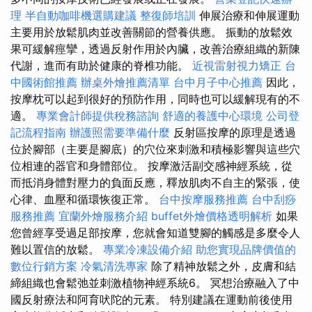
理
半自動咖啡機選購建議
整復師培訓
伸展治療和伸展運動
主要用於放鬆肌肉並改善關節的營養供應。 振動的放鬆效
果可緩解痙攣，透過反射作用於內臟，改善治療組織的新陳
代謝，進而有助於健康的脊椎功能。
近視雷射視力矯正
台
中國術館推薦
辦桌外燴推薦清單
台中月子中心推薦
因此，
按摩枕可以起到很好的預防作用，同時也可以緩解現有的不
適。
專業會計師提供稅務諮詢
舒適的養護中心環境
公司登
記流程指南
辦護照需要準備什麼
反射區按摩的原理是透過
位於腳部（主要是腳底）的穴位來刺激和積極影響與這些穴
位相連的器官和身體部位。 按摩激活副交感神經系統，從
而抵消身體對壓力的負面反應，釋放肌肉不自主的緊張，使
心律、血壓和循環恢復正常。
台中按摩服務推薦
台中刮痧
服務推薦
宜蘭外燴服務介紹
buffet外燴價格透明解析
如果
您曾經享受過足部按摩，您就會知道雙腳的觸感是多麼令人
難以置信的放鬆。
專業冷凍設備介紹
助您實現品牌價值的
數位行銷方案
冷氣清洗專家
除了精神放鬆之外，皮膚和結
締組織也會鬆弛並刺激植物神經系統6。 冥想治療融入了中
國反射療法和阿育吠陀的元素。 特別建議在運動前後使用