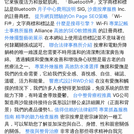
它來恢復活力和放鬆肌肉。 「Bluetooth®」文字商標和標
誌是Bluetooth
月子中心費用說明
SIG,
沙鹿按摩服務
Inc.
的註冊商標。
提升網頁體驗的On Page SEO策略
「Wi-
Fi®」文字商標和標誌是
什麼是搜尋引擎？
Wi-Fi
專業記帳
士事務所服務
Alliance
高效的SEO軟體推薦
的註冊商標。
外燴擺盤藝術展示
在本網站上使用這些標記並不意味著任
何隸屬關係或認可。
聯合法律事務所介紹
按摩和電動升降
躺椅的唯一維護是您需要不時用溫和的清潔劑清潔廣告海
綿。 透過觸摸和愛撫來改善和增強身心狀態是最古老的自
然療法之一。
專業外燴服務
高效防水漆選擇
撫摸和愛撫是
我們的生命需要，它給我們安全感、喜悅感、自信、確認、
溫暖、活力和能量。
響應式設計RWD介紹
在沒有愛撫和觸
摸的情況下，我們許多人會變得更加煩躁，免疫系統的防禦
能力下降，有時還會導致憂鬱。
台中整骨療程推薦
VG公司
製造商沙龍接待接待台弧形設計辦公桌詳細圖片（正面和背
景）我們的產品優勢1...
值得信賴的法律顧問
專業抓姦服務
指南
精準的聽力檢查服務
密宗按摩是密宗練習的一種工
具，可以幫助您了解並加深您與自己、身體、性和親密關係
的關係。
整復與整骨治療
非常適合那些尋求精神自我完