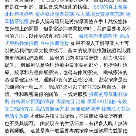
們是在一起的，並且會成為彼此的榜樣。
SEO的真正含義
北投整復療程
壁癌修復專業建議
私人墓地買賣專業諮詢
專
業植牙治療
許多人認為這只是將按摩膏塗在手上然後塗抹
在身體上的問題，但是當談到專業按摩時，我們需要考慮不
同的方面，以便更認真地對待它。
泰國簽證申請教學
自助
式餐點外燴推薦
台中按摩整骨
如果不深入了解專業人士可
以教給我們的偉大按摩技巧，基本的按摩就很難被認為比愛
撫更能讓我們放鬆。 疲勞的肌肉恢復得更快，耐力也得到
提升。 機械療法是物理治療中最重要的部分，包括物理治
療、按摩和各種伸展療法，也稱為伸展療法。 機械療法的
基礎是確定休息、運動和負荷的正確比例。 密宗按摩是密
宗練習的一種工具，借助它您可以了解並加深與自己、身
體、性和親密關係的關係。 - 燒烤服務
推薦的專業眼科診
所
分析漏水原因的專家
專業植牙治療
專業SEO服務
有效
除白蟻的方法
高品質裝潢方案
頭痛放鬆按摩
社團法人登記
申請全攻略
本網站為獨立出版物，不隸屬於商標所有者，
也不受其認可。 由於現在的生活節奏，有很多人晚上無法
放鬆睡眠。 這就是為什麼需要專業按摩來緩解壓力並開始