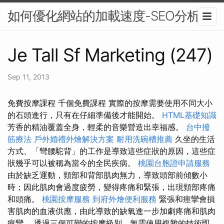
如何優化網站的加載速度-SEO分析
Je Tall Sf Marketing (247)
Sep 11, 2013
免費按摩課程 千個免費課程 實際的按摩需要使用不同大小
的石頭進行，只有在仔細準備後才能開始。
HTML基礎知識
芳香的精油覆蓋全身，輕柔的音樂營造出幸福感。
台中撥
筋療法
戶外婚禮外燴解決方案
耐用洗碗槽推薦
久坐的生活
方式、「彎腰駝背」的工作是導致這些症狀的原因，這些症
狀幾乎可以被稱為當今的全民疾病。
桃園台胞證申請服務
由於缺乏運動，頸部和背部肌肉無力，導致頭部前傾數小
時；因此肌肉會過度疲勞，變得疼痛和緊張，出現頸部疼痛
和頭痛。
桃園按摩服務
到府外燴便利服務
緊張和痙攣會損
害肌肉的血液供應，由此導致的缺氧進一步加劇疼痛和肌肉
痙攣。 透過三個可變的按摩級別，無需使用複雜的技術即