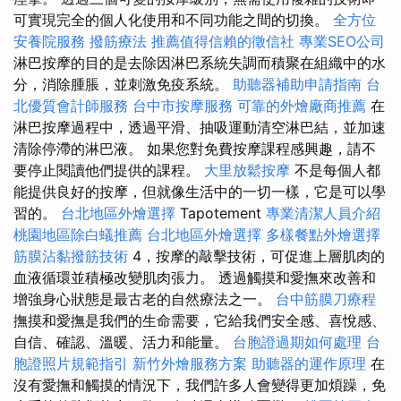
可實現完全的個人化使用和不同功能之間的切換。
全方位
安養院服務
撥筋療法
推薦值得信賴的徵信社
專業SEO公司
淋巴按摩的目的是去除因淋巴系統失調而積聚在組織中的水
分，消除腫脹，並刺激免疫系統。
助聽器補助申請指南
台
北優質會計師服務
台中市按摩服務
可靠的外燴廠商推薦
在
淋巴按摩過程中，透過平滑、抽吸運動清空淋巴結，並加速
清除停滯的淋巴液。 如果您對免費按摩課程感興趣，請不
要停止閱讀他們提供的課程。
大里放鬆按摩
不是每個人都
能提供良好的按摩，但就像生活中的一切一樣，它是可以學
習的。
台北地區外燴選擇
Tapotement
專業清潔人員介紹
桃園地區除白蟻推薦
台北地區外燴選擇
多樣餐點外燴選擇
筋膜沾黏撥筋技術
4，按摩的敲擊技術，可促進上層肌肉的
血液循環並積極改變肌肉張力。 透過觸摸和愛撫來改善和
增強身心狀態是最古老的自然療法之一。
台中筋膜刀療程
撫摸和愛撫是我們的生命需要，它給我們安全感、喜悅感、
自信、確認、溫暖、活力和能量。
台胞證過期如何處理
台
胞證照片規範指引
新竹外燴服務方案
助聽器的運作原理
在
沒有愛撫和觸摸的情況下，我們許多人會變得更加煩躁，免