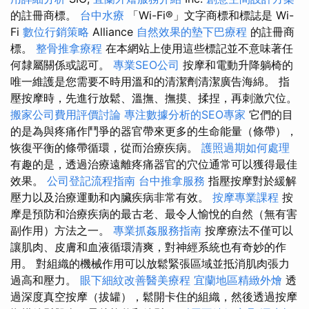
的註冊商標。
台中水療
「Wi-Fi®」文字商標和標誌是 Wi-
Fi
數位行銷策略
Alliance
自然效果的墊下巴療程
的註冊商
標。
整骨推拿療程
在本網站上使用這些標記並不意味著任
何隸屬關係或認可。
專業SEO公司
按摩和電動升降躺椅的
唯一維護是您需要不時用溫和的清潔劑清潔廣告海綿。 指
壓按摩時，先進行放鬆、溫撫、撫摸、揉捏，再刺激穴位。
搬家公司費用評價討論
專注數據分析的SEO專家
它們的目
的是為與疼痛作鬥爭的器官帶來更多的生命能量（條帶），
恢復平衡的條帶循環，從而治療疾病。
護照過期如何處理
有趣的是，透過治療遠離疼痛器官的穴位通常可以獲得最佳
效果。
公司登記流程指南
台中推拿服務
指壓按摩對於緩解
壓力以及治療運動和內臟疾病非常有效。
按摩專業課程
按
摩是預防和治療疾病的最古老、最令人愉悅的自然（無有害
副作用）方法之一。
專業抓姦服務指南
按摩療法不僅可以
讓肌肉、皮膚和血液循環清爽，對神經系統也有奇妙的作
用。 對組織的機械作用可以放鬆緊張區域並抵消肌肉張力
過高和壓力。
眼下細紋改善醫美療程
宜蘭地區精緻外燴
透
過深度真空按摩（拔罐），鬆開卡住的組織，然後透過按摩