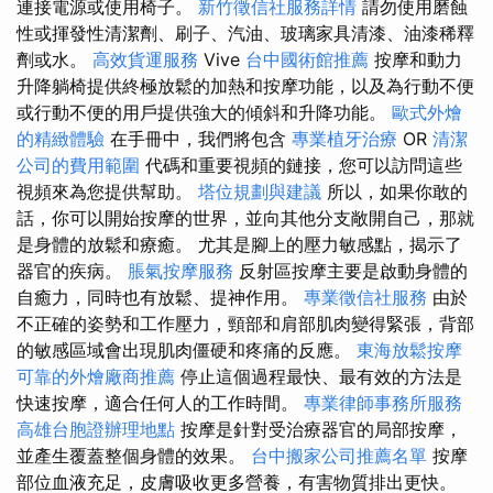
連接電源或使用椅子。
新竹徵信社服務詳情
請勿使用磨蝕
性或揮發性清潔劑、刷子、汽油、玻璃家具清漆、油漆稀釋
劑或水。
高效貨運服務
Vive
台中國術館推薦
按摩和動力
升降躺椅提供終極放鬆的加熱和按摩功能，以及為行動不便
或行動不便的用戶提供強大的傾斜和升降功能。
歐式外燴
的精緻體驗
在手冊中，我們將包含
專業植牙治療
OR
清潔
公司的費用範圍
代碼和重要視頻的鏈接，您可以訪問這些
視頻來為您提供幫助。
塔位規劃與建議
所以，如果你敢的
話，你可以開始按摩的世界，並向其他分支敞開自己，那就
是身體的放鬆和療癒。 尤其是腳上的壓力敏感點，揭示了
器官的疾病。
脹氣按摩服務
反射區按摩主要是啟動身體的
自癒力，同時也有放鬆、提神作用。
專業徵信社服務
由於
不正確的姿勢和工作壓力，頸部和肩部肌肉變得緊張，背部
的敏感區域會出現肌肉僵硬和疼痛的反應。
東海放鬆按摩
可靠的外燴廠商推薦
停止這個過程最快、最有效的方法是
快速按摩，適合任何人的工作時間。
專業律師事務所服務
高雄台胞證辦理地點
按摩是針對受治療器官的局部按摩，
並產生覆蓋整個身體的效果。
台中搬家公司推薦名單
按摩
部位血液充足，皮膚吸收更多營養，有害物質排出更快。