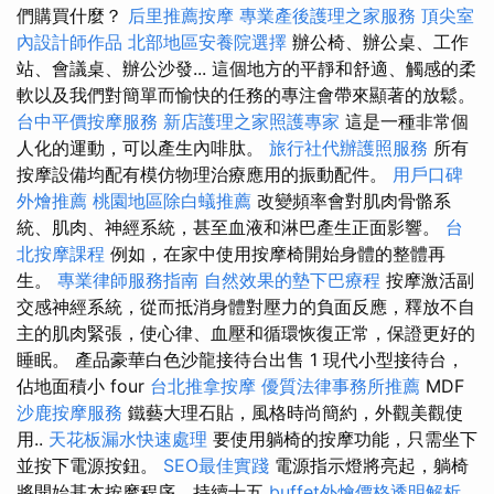
們購買什麼？
后里推薦按摩
專業產後護理之家服務
頂尖室
內設計師作品
北部地區安養院選擇
辦公椅、辦公桌、工作
站、會議桌、辦公沙發... 這個地方的平靜和舒適、觸感的柔
軟以及我們對簡單而愉快的任務的專注會帶來顯著的放鬆。
台中平價按摩服務
新店護理之家照護專家
這是一種非常個
人化的運動，可以產生內啡肽。
旅行社代辦護照服務
所有
按摩設備均配有模仿物理治療應用的振動配件。
用戶口碑
外燴推薦
桃園地區除白蟻推薦
改變頻率會對肌肉骨骼系
統、肌肉、神經系統，甚至血液和淋巴產生正面影響。
台
北按摩課程
例如，在家中使用按摩椅開始身體的整體再
生。
專業律師服務指南
自然效果的墊下巴療程
按摩激活副
交感神經系統，從而抵消身體對壓力的負面反應，釋放不自
主的肌肉緊張，使心律、血壓和循環恢復正常，保證更好的
睡眠。 產品豪華白色沙龍接待台出售 1 現代小型接待台，
佔地面積小 four
台北推拿按摩
優質法律事務所推薦
MDF
沙鹿按摩服務
鐵藝大理石貼，風格時尚簡約，外觀美觀使
用..
天花板漏水快速處理
要使用躺椅的按摩功能，只需坐下
並按下電源按鈕。
SEO最佳實踐
電源指示燈將亮起，躺椅
將開始基本按摩程序，持續十五
buffet外燴價格透明解析