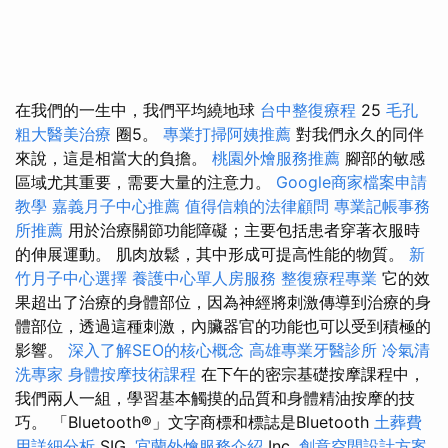
在我們的一生中，我們平均繞地球
台中整復療程
25
毛孔
粗大醫美治療
圈5。
專業打掃阿姨推薦
對我們永久的同伴
來說，這是相當大的負擔。
桃園外燴服務推薦
腳部的敏感
區域尤其重要，需要大量的注意力。
Google商家檔案申請
教學
嘉義月子中心推薦
值得信賴的法律顧問
專業記帳事務
所推薦
用於治療關節功能障礙；主要包括患者穿著衣服時
的伸展運動。 肌肉放鬆，其中形成可提高性能的物質。
新
竹月子中心選擇
養護中心單人房服務
整復療程專業
它的效
果超出了治療的身體部位，因為神經將刺激傳導到治療的身
體部位，透過這種刺激，內臟器官的功能也可以受到積極的
影響。
深入了解SEO的核心概念
高雄專業牙醫診所
冷氣清
洗專家
身體按摩技術課程
在下午的密宗基礎按摩課程中，
我們兩人一組，學習基本觸摸的品質和身體精油按摩的技
巧。 「Bluetooth®」文字商標和標誌是Bluetooth
土葬費
用詳細分析
SIG,
宜蘭外燴服務介紹
Inc.
創意空間設計方案