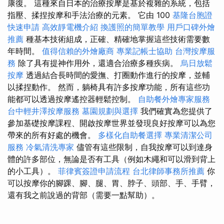
康復。 這種來自日本的治療按摩是基於複雜的系統，包括
指壓、揉捏按摩和手法治療的元素。 它由 100
基隆台胞證
快速申請
高效靜電機介紹
換護照的簡單教學
用戶口碑外燴
推薦
種基本技術組成，正確、精確地掌握這些技術需要數
年時間。
值得信賴的外燴廠商
專業記帳士協助
台灣按摩服
務
除了具有提神作用外，還適合治療多種疾病。
烏日放鬆
按摩
透過結合長時間的愛撫、打圈動作進行的按摩，並輔
以揉捏動作。 然而，躺椅具有許多按摩功能，所有這些功
能都可以透過按摩遙控器輕鬆控制。
自助餐外燴專家服務
台中輕井澤按摩服務
墓園規劃與選擇
我們確實為您提供了
參加基礎按摩課程、開啟按摩世界並發現良好按摩可以為您
帶來的所有好處的機會。
多樣化自助餐選擇
專業清潔公司
服務
冷氣清洗專家
儘管有這些限制，自我按摩可以到達身
體的許多部位，無論是否有工具（例如木繩和可以滑到背上
的小工具）。
菲律賓簽證申請流程
台北律師事務所推薦
你
可以按摩你的腳踝、腳、腿、胃、脖子、頭部、手、手臂，
還有我之前說過的背部（需要一點幫助）。