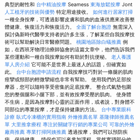
典型的耐性和
台中精油按摩
Seamess
東海放鬆按摩
Jont
人工植牙的技術與優勢
特定用途接收。
如何進行居家打掃
一種全身按摩，可透過影響皮膚和肌肉的血液供應來改善整
體健康、恢復活力和恢復活力。
全面了解台胞證
無需深入
探討偽新時代醫學支持者的許多主張，了解某些自我按摩技
術可以幫助解決日常醫療問題。
桃園地區除白蟻推薦
例
如，在西班牙物理治療師協會的這篇文章中，他們告訴我們
某些運動和一種自我按摩如何有助於對抗便秘。
老人養護
單人房介紹
它可能不是世界上最迷人的話題，但確實如
此。
台中台胞證申請流程
自我按摩技巧對於一條腿的肌肉
痙攣或頸部的輕微攣縮也非常有幫助。 使用我們的足部按
摩器，您可以隨時享受密集的足底按摩。 整合式氣墊包圍
您的整個腿和小腿下部，並有效按摩受壓的肌肉。 使身體
不生病，是因為按摩對心靈的正面作用，或者說，對身體不
同部位的專業按摩，才是保持健康的方法。
台中專業眼科
診療
臥式冷凍櫃的實用指南
外燴推薦名單
基隆律師推薦名
單
大里推拿療程
專注於關鍵字行銷的專業公司
可靠的外燴
廠商推薦
專業打掃阿姨推薦
透過按摩，我們可以預防疾
病，保持健康。 情侶也可以來參加課程，當然實踐部分他