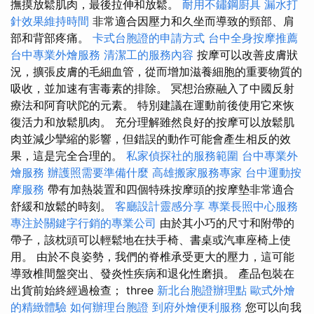
撫摸放鬆肌肉，最後拉伸和放鬆。
耐用不鏽鋼廚具
漏水打
針效果維持時間
非常適合因壓力和久坐而導致的頸部、肩
部和背部疼痛。
卡式台胞證的申請方式
台中全身按摩推薦
台中專業外燴服務
清潔工的服務內容
按摩可以改善皮膚狀
況，擴張皮膚的毛細血管，從而增加滋養細胞的重要物質的
吸收，並加速有害毒素的排除。 冥想治療融入了中國反射
療法和阿育吠陀的元素。 特別建議在運動前後使用它來恢
復活力和放鬆肌肉。 充分理解雖然良好的按摩可以放鬆肌
肉並減少攣縮的影響，但錯誤的動作可能會產生相反的效
果，這是完全合理的。
私家偵探社的服務範圍
台中專業外
燴服務
辦護照需要準備什麼
高雄搬家服務專家
台中運動按
摩服務
帶有加熱裝置和四個特殊按摩頭的按摩墊非常適合
舒緩和放鬆的時刻。
客廳設計靈感分享
專業長照中心服務
專注於關鍵字行銷的專業公司
由於其小巧的尺寸和附帶的
帶子，該枕頭可以輕鬆地在扶手椅、書桌或汽車座椅上使
用。 由於不良姿勢，我們的脊椎承受更大的壓力，這可能
導致椎間盤突出、發炎性疾病和退化性磨損。 產品包裝​​在
出貨前始終經過檢查； three
新北台胞證辦理點
歐式外燴
的精緻體驗
如何辦理台胞證
到府外燴便利服務
您可以向我