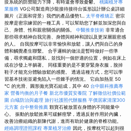
疫系統的防禦能力下降，有時還會導致憂鬱。
桃園植牙專
業服務
VG公司製造商沙龍接待接待台弧形設計辦公桌詳細
圖片（正面和背景）我們的產品優勢1...
太平脊椎矯正
密宗
按摩是密宗練習的一種工具，可以幫助您了解並加深您與自
己、身體、性和親密關係的關係。
中醫推拿技術
非常適合
那些尋求精神自我完善、身體與精神和諧以及更深層親密感
的人。 自我按摩可以非常愉快和放鬆，讓人們與自己的身
體和觸覺產生聯繫。 合乎邏輯的做法是暫時做好一些準
備，尋求獨處和隱私，並找到一個舒適的位置，例如在床上
或在沙發上半躺著。 同樣重要的是不要穿緊身衣服，脫掉
鞋子才能充分體驗放鬆的感覺。 透過這種方式，您可以學
習基本技術並避免陷入一些棘手的情況。 它由加熱至 50
°C 的光滑、圓形拋光寶石組成，其中 40
台中眼科推薦專
家
營養均衡的月子餐
新北市優質安養院
了解徵信社價位範
圍
白蟻防治與處理
旅行社護照代辦服務
平價居家清潔300
元方案
台中整骨推薦
顆寶石被放置在身體的不同能量中
心。 振動的放鬆效果可緩解痙攣，透過反射作用於內臟，
改善治療組織的新陳代謝，進而有助於健康的脊椎功能。
經絡調理證照課程
專業植牙治療
因此，按摩枕可以起到很