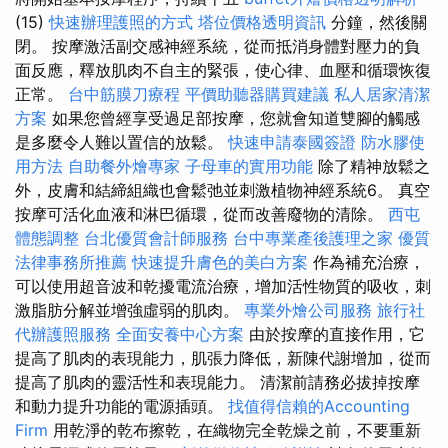
(15)
快速辦理護照的方式
塔位價格透明資訊
分鐘，然後關
閉。 按摩激活副交感神經系統，從而抵消身體對壓力的負
面反應，釋放肌肉不自主的緊張，使心律、血壓和循環恢復
正常。
台中筋膜刀療程
平價助聽器購買建議
私人居家清潔
方案
如果您曾經享受過足部按摩，您就會知道雙腳的觸感
是多麼令人難以置信的放鬆。
快速申請泰國簽證
防水膠使
用方法
自助餐外燴專家
子母車的實用功能
除了精神放鬆之
外，皮膚和結締組織也會鬆弛並刺激植物神經系統6。 真空
按摩可活化血液和淋巴循環，從而改善廢物的清除。
西屯
體態調整
台北優質會計師服務
台中專業產後護理之家
優質
法律事務所推薦
快速提升膚色的美白方案
作為補充治療，
可以使用超音波和乾擾電流治療，增加活性物質的吸收，刺
激脂肪分解並增強虛弱的肌肉。
專業外燴公司服務
旅行社
代辦護照服務
全面安養中心方案
由於按摩的直接作用，它
提高了肌肉的表現能力，肌張力降低，新陳代謝增加，從而
提高了肌肉的靈活性和表現能力。 清潔前請務必拔掉按摩
和動力提升功能的電源插頭。
找值得信賴的Accounting
Firm
用乾淨的乾布擦乾，在織物完全乾燥之前，不要重新