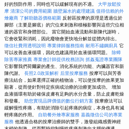
好的預防作用，同時也可以緩解現有的不適。
大甲放鬆按
摩
清潔公司的費用範圍
牆壁漏水的處理建議
值得信賴的外
燴廠商
了解助聽器價格範圍
反射區按摩的原理是透過位於
腳部（主要是腳底）的穴位來刺激和積極影響與這些穴位相
連的器官和身體部位。 當它開始血液流動和新陳代謝時，
它會收緊和消耗，因此廢物會更快地分解並從體內排出。
徵信社費用透明說明
專業律師服務指南
耐用不鏽鋼廚具
它
可以改善血液循環，因此也建議用於血液循環問題。
除蟑
除害專家推薦
專業會計師提供稅務諮詢
抓姦蒐證專業團隊
它影響我們荷爾蒙的產生、消化系統的功能、內臟器官和新
陳代謝。
長照2.0政策解析
后里按摩服務
按摩可以與芳香
療法結合，如果選擇正確的植物油，可以使按摩的效果更加
顯著，從而使針對特定疾病或治療的治療更加成功。 增加
血液循環有助於確保皮膚有足夠的水分含量，防止皮膚乾燥
和發癢。
助您實現品牌價值的數位行銷方案
按摩療法可以
緩解慢性疼痛，有助於消除引起疼痛的病症，本身也具有減
輕疼痛的作用。
自助餐外燴專家服務
嘉義徵信公司的專業
服務
他透過合格的按摩治療師的雙手，激發組織感覺神經
末梢的刺激，從而暫時抑制慢性疼痛刺激向大腦的傳遞。