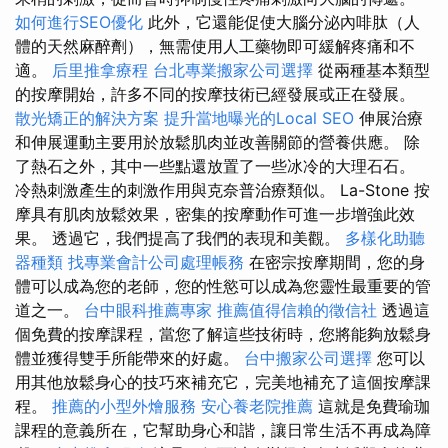
如何進行SEO優化
此外，它還能促使大腦分泌內啡肽（人
體的天然麻醉劑），無需使用人工藥物即可緩解疼痛和不
適。
后里推拿療程
台北專業搬家公司選擇
從兩種基本類型
的按摩開始，許多不同的按摩技術已經發展或正在發展。
散光矯正的解決方案
提升當地曝光的Local SEO
伸展治療
和伸展運動主要用於放鬆肌肉並改善關節的營養供應。 除
了熱石之外，其中一些點還放置了一些冰冷的大理石石。
冷熱刺激產生的刺激作用與克奈普治療類似。 La-Stone 按
摩具有肌肉放鬆效果，密集的按摩動作可進一步增強此效
果。 透過它，我們提高了我們的表現和美觀。
多樣化助聽
器種類
找專業會計公司處理帳務
在密宗按摩期間，您的身
體可以成為您的老師，您的性慾可以成為您靈性最重要的管
道之一。
台中眼科推薦專家
推薦值得信賴的徵信社
透過這
個免費的按摩課程，當您了解這些技術時，您將能夠放鬆身
體並獲得雙手所能帶來的好處。
台中搬家公司選擇
您可以
用其他放鬆身心的技巧來補充它，完美地補充了這個按摩課
程。
推薦的小型外燴服務
安心養老院推薦
這就是免費瑜珈
課程的意義所在，它幫助身心和諧，讓日常生活不再成為障