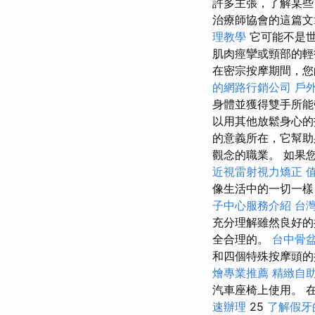
許多主張，了解某些
治療師協會的這篇文
理教學
它可能不是
肌肉痙攣或頸部的輕
在密宗按摩期間，您
的網路行銷公司
戶
身體並獲得雙手所
以用其他放鬆身心的
的意義所在，它幫助
觀念的職業。 如果
近視雷射視力矯正
像生活中的一切一
子中心服務介紹
台
充分理解雖然良好的
全合理的。
台中骨
和四個特殊按摩頭的
燴專業推薦
精緻自
汽車座椅上使用。 
速辦理
25
了解假牙