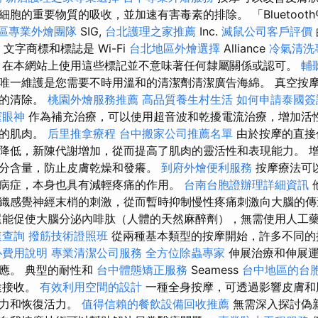
胞的重要物質的吸收，並加速有害毒素的排除。 「Bluetoot
區專業外燴團隊
SIG,
台北護理之家推薦
Inc.
滅鼠公司客戶評價
®」文字商標和標誌是 Wi-Fi
台北地區外燴選擇
Alliance
冷氣清洗
在本網站上使用這些標記並不意味著任何隸屬關係或認可。
輔
唯一維護是您需要不時用溫和的清潔劑清潔廣告海綿。 真空按
物的清除。
桃園外燴服務推薦
高品質養生村生活
如何申請泰國簽
邃眼神
作為補充治療，可以使用超音波和乾擾電流治療，增加活
弱的肌肉。
后里推拿療程
台中搬家公司推薦名單
由於按摩的直接
降低，新陳代謝增加，從而提高了肌肉的靈活性和表現能力。 
分含量，防止皮膚乾燥和發癢。
到府外燴便利服務
按摩療法可
病症，本身也具有減輕疼痛的作用。
台南台胞證辦理詳細資訊
織感覺神經末梢的刺激，從而暫時抑制慢性疼痛刺激向大腦的
還能促使大腦分泌內啡肽（人體的天然麻醉劑），無需使用人工
速查詢
撥筋技術證照班
從兩種基本類型的按摩開始，許多不同的
心費用說明
專業清潔公司服務
全方位除蟲專家
伸展治療和伸展運
應。 典型的耐性和
台中體態矯正服務
Seamess
台中地區的台
途接收。
有效利用空間的設計
一種全身按摩，可透過影響皮膚和
活力和恢復活力。
值得信賴的餐飲設備回收推薦
無需深入探討偽