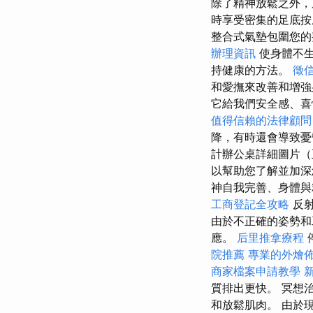
除了精神放鬆之外，
時享受密集的足底
整合式氣墊包圍您的
辦理資訊
使身體不生
持健康的方法。
徵
和愛撫來改善和增強
它給我們安全感、喜
值得信賴的法律顧問
降，有時還會導致
計辦公桌詳細圖片（正
以幫助您了解並加深
神自我完善、身體與
工商登記全攻略
反射
由於不正確的姿勢和
應。
后里推拿療程
院推薦
專業的外燴
商家檔案申請教學
質排出更快。 冥想
和放鬆肌肉。 由於