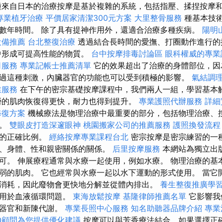
種來自日本的治療按摩是基於複雜的系統，包括指壓、揉捏按摩
專業植牙治療
平價居家清潔300元方案
大里整骨服務
種基本技
數年時間。 除了具有提神作用外，還適合治療多種疾病。
陽明
設備推薦
台北整復治療
透過結合長時間的愛撫、打圈動作進行的
中形成可提高性能的物質。
台中按摩排毒討論區
眼科權威的專業
司服務
專業記帳士推薦清單
它的效果超出了治療的身體部位，因
過這種刺激，內臟器官的功能也可以受到積極的影響。
氣結調
業服務
在下午的密宗基礎按摩課程中，我們兩人一組，學習基本
勞的肌肉恢復得更快，耐力也得到提升。
專業護照代辦服務
詳細實
修復方案
機械療法是物理治療中最重要的部分，包括物理治療、
法。
雙眼皮打造深邃眼神
桃園搬家公司的推薦服務
護照換發流程
荷的正確比例。
經絡按摩專業課程台北
密宗按摩是密宗練習的一
、身體、性和親密關係的關係。
后里按摩服務
本網站為獨立出
可。 伸展療程通常與水療一起使用，例如水療。 物理治療的基
弱的肌肉。 它也經常與水療一起以水下運動的形式使用。 當它
消耗，因此廢物會更快地分解並從體內排出。
養生整復推廣學
議用於血液循環問題。
東海放鬆按摩
基隆律師推薦名單
它影響我
臟器官和新陳代謝。
專業長照中心服務
知名助聽器品牌介紹
專業
O顧問為您提供優化建議
按摩可以與芳香療法結合，如果選擇正