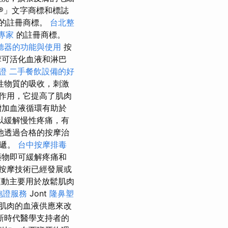
h®」文字商標和標誌
的註冊商標。
台北整
專家
的註冊商標。
聽器的功能與使用
按
摩可活化血液和淋巴
證
二手餐飲設備的好
性物質的吸收，刺激
作用，它提高了肌肉
增加血液循環有助於
以緩解慢性疼痛，有
他透過合格的按摩治
傳遞。
台中按摩排毒
藥物即可緩解疼痛和
按摩技術已經發展或
動主要用於放鬆肌肉
胞證服務
Jont
隆鼻塑
肌肉的血液供應來改
新時代醫學支持者的