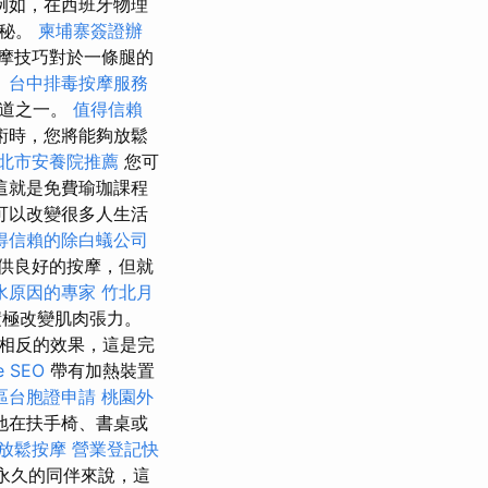
例如，在西班牙物理
便秘。
柬埔寨簽證辦
摩技巧對於一條腿的
。
台中排毒按摩服務
管道之一。
值得信賴
術時，您將能夠放鬆
北市安養院推薦
您可
這就是免費瑜珈課程
可以改變很多人生活
得信賴的除白蟻公司
供良好的按摩，但就
水原因的專家
竹北月
積極改變肌肉張力。
相反的效果，這是完
 SEO
帶有加熱裝置
區台胞證申請
桃園外
地在扶手椅、書桌或
放鬆按摩
營業登記快
永久的同伴來說，這