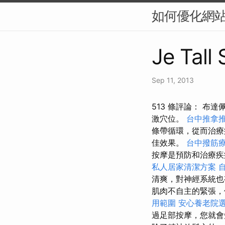
如何優化網站
Je Tall
Sep 11, 2013
513 條評論： 布
激穴位。
台中推拿
條帶循環，從而治
佳效果。
台中撥筋
按摩是預防和治療疾
私人居家清潔方案
清爽，對神經系統也
肌肉不自主的緊張，
用範圍
安心養老院
過足部按摩，您就會