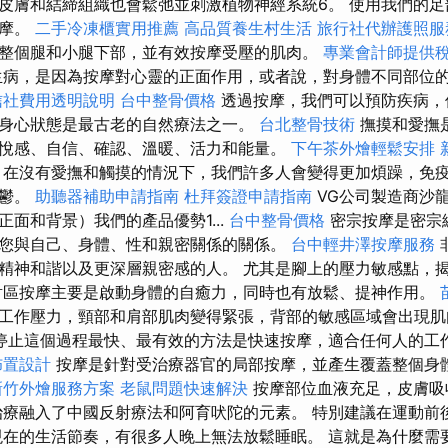
皮膚和結締組織也會鬆弛並刺激植物神經系統6。 使用我們的
按摩。
二手冷凍櫃實用推薦
高品質養生村生活
旅行社代辦護照服
整個腿和小腿下部，並有效按摩受壓的肌肉。
專業會計師提供
病，是因為按摩對心靈的正面作用，或者說，對身體不同部位
信社費用透明說明
台中整骨價格
透過按摩，我們可以預防疾病，
身心狀態是最古老的自然療法之一。
台北整骨技術
撫摸和愛撫
悅感、自信、確認、溫暖、活力和能量。
下午茶外燴輕鬆安排
在沒有愛撫和觸摸的情況下，我們許多人會變得更加煩躁，免
憂鬱。
助聽器補助申請指南
杜拜簽證申請指南
VG公司製造商沙
面和背景）我們的產品優勢1...
台中整骨價格
密宗按摩是密宗
您與自己、身體、性和親密關係的關係。
台中輕井澤按摩服務
精神和諧以及更深層親密感的人。 尤其是腳上的壓力敏感點，
區按摩主要是啟動身體的自癒力，同時也有放鬆、提神作用。
工作壓力，頸部和肩部肌肉變得緊張，背部的敏感區域會出現肌
停止這個過程最快、最有效的方法是快速按摩，適合任何人的工
佈置設計
按摩是針對受治療器官的局部按摩，並產生覆蓋整個身
新竹外燴服務方案
老鼠問題快速解決
按摩部位血液充足，皮膚吸
治療融入了中國反射療法和阿育吠陀的元素。 特別建議在運動前
現在的生活節奏，有很多人晚上無法放鬆睡眠。 這就是為什麼需