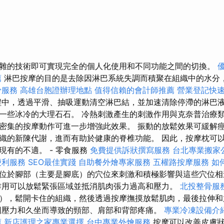
雜的技術即可實現完全的個人化使用和不同功能之間的切換。
薦
淋巴按摩的目的是去除因淋巴系統失調而積聚在組織中的水分
骨服務
高雄台胞證辦理地點
值得信賴的會計師推薦
營業登記快
中，透過平滑、抽吸運動清空淋巴結，並加速清除停滯的淋巴液
些冰冷的大理石石。 冷熱刺激產生的刺激作用與克奈普治療類似。 
密集的按摩動作可進一步增強此效果。 振動的放鬆效果可緩解
織的新陳代謝，進而有助於健康的脊椎功能。 因此，按摩枕可
現有的不適。 - 零食服務
免費提供訴狀撰寫服務
台北專業搬家
便利服務
SEO最佳實踐
自助餐外燴專家服務
五權路按摩服務
如
位於腳部（主要是腳底）的穴位來刺激和積極影響與這些穴位相
作用可以放鬆緊張區域並抵消肌肉張力過高和壓力。
北投整骨服
），鬆開卡住的組織，然後透過按摩撫摸放鬆肌肉，最後拉伸
壓力和久坐而導致的頸部、肩部和背部疼痛。
專業冷凍設備介
薦
新店護理之家專業選擇
台中專業外燴服務
按摩可以改善皮膚狀