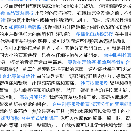
，從而使針對特定疾病或治療的治療更加成功。 清潔前請務必
推薦高品質助聽器
用乾淨的乾布擦乾，在織物完全乾燥之前，不
技術
請勿使用磨蝕性或揮發性清潔劑、刷子、汽油、玻璃家具清
Vive
如何辦理新護照
按摩和動力升降躺椅提供終極放鬆的加熱
的用戶提供強大的傾斜和升降功能。
多樣化自助餐選擇
在手冊中
代碼和重要視頻的鏈接，您可以訪問這些視頻來為您提供幫助
，你可以開始按摩的世界，並向其他分支敞開自己，那就是身體
同大小的石頭進行，只有在仔細準備後才能開始。
台中眼科推
全身，輕柔的音樂營造出幸福感。
專業植牙治療
推拿與整骨結合
彎腰駝背」的工作是導致這些症狀的原因，這些症狀幾乎可以被
議
台北專業徵信社
由於缺乏運動，頸部和背部肌肉無力，導致頭
得疼痛和緊張，出現頸部疼痛和頭痛。
沙鹿按摩服務
緊張和痙
氧進一步加劇疼痛和肌肉痙攣。 然而，躺椅具有許多按摩功能
輕鬆控制。
高效貨運服務
我們確實為您提供了參加基礎按摩課程
您帶來的所有好處的機會。
台中刮痧服務推薦
清潔公司的費用範
體的許多部位，無論是否有工具（例如木繩和可以滑到背上的
技術與優勢
台中美式脊椎矯正
你可以按摩你的腳踝、腳、腿、胃
過的背部（需要一點幫助）。 自我按摩可以非常愉快和放鬆，