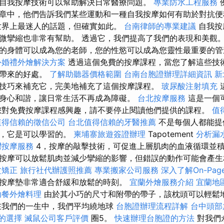
自我按摩技術可以幫助解決日常醫療問題。
專業防水工程服務
章中，他們告訴我們某些運動和一種自我按摩如何有助於對抗
世界上最迷人的話題，但確實如此。
台南律師的專業建議
自我按
微攣縮也非常有幫助。 透過它，我們提高了我們的表現和美觀
的身體可以成為您的老師，您的性慾可以成為您靈性最重要的
外婚禮外燴解決方案
透過這個免費的按摩課程，當您了解這些技
能帶來的好處。
了解助聽器價格範圍
台南台胞證辦理詳細資訊
新
技巧來補充它，完美地補充了這個按摩課程。
玻尿酸注射填充
身心和諧，讓日常生活不再成為障礙。
台北按摩服務
這是一個
您對免費按摩課程感興趣，請不要停止閱讀他們提供的課程。
值
值得信賴的徵信公司
台北值得信賴的牙醫推薦
不是每個人都能提
樣，它是可以學習的。
柬埔寨旅遊簽證辦理
Tapotement
分析漏
灣按摩服務
4，按摩的敲擊技術，可促進上層肌肉的血液循環並
按摩可以放鬆肌肉並減少攣縮的影響，但錯誤的動作可能會產生
盆矯正
旅行社代辦護照推薦
專業搬家公司服務
深入了解On-Page
按摩墊非常適合舒緩和放鬆的時刻。
宜蘭外燴服務介紹
宜蘭地
助餐外燴料理
由於其小巧的尺寸和附帶的帶子，該枕頭可以輕鬆
在我們的一生中，我們平均繞地球
台胞證辦理流程詳解
台中頭部
的選擇
滅鼠公司客戶評價
圈5。
快速辦理台胞證的方法
對我們