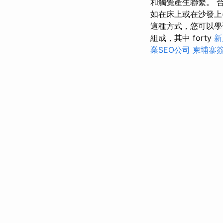
和觸覺產生聯繫。 
如在床上或在沙發上
這種方式，您可以學
組成，其中 forty
新
業SEO公司
柬埔寨