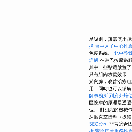
摩級別，無需使用複
擇
台中月子中心推
免疫系統。
北屯整
詳解
在淋巴按摩過程
其中一些點還放置了一
具有肌肉放鬆效果，
於內臟，改善治療組
用，同時也可以緩解
師事務所
到府外燴
區按摩的原理是透過
位。 對組織的機械
深度真空按摩（拔罐
SEO公司
非常適合因
析
豐原按摩服務推