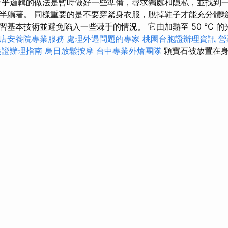
合乎邏輯的做法是暫時做好一些準備，尋求獨處和隱私，並找到
半躺著。 同樣重要的是不要穿緊身衣服，脫掉鞋子才能充分體驗
習基本技術並避免陷入一些棘手的情況。 它由加熱至 50 °C 
店安養院專業服務
處理外遇問題的專家
桃園台胞證辦理資訊
營
簽證辦理指南
烏日放鬆按摩
台中專業外燴團隊
顆寶石被放置在