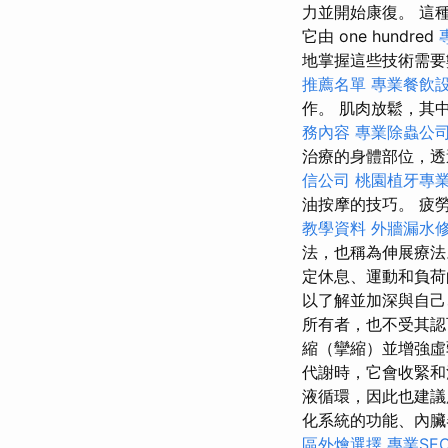
力並開始康復。 這
它由 one hundred
地掌握這些技術需要
推薦名單
專業餐飲
作。 肌肉放鬆，其
務內容
專業除蟲公
治療的身體部位，透
信公司
桃園植牙專
油按摩的技巧。 疲
教學資料
外牆漏水
法，也稱為伸展療
定休息、運動和負
以了解並加深與自己
所有者，也不受其認
縮（攣縮）並增強虛
代謝時，它會收緊和
液循環，因此也建
化系統的功能、內
區外燴選擇
專業SE