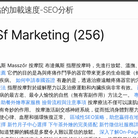
的加載速度-SEO分析
 Sf Marketing (256)
達佩斯 Masszőr 按摩院 布達佩斯 指壓按摩時，先進行放鬆、溫
推薦
它們的目的是為與疼痛作鬥爭的器官帶來更多的生命能量（
療疾病。
如何申請泰國簽證
有趣的是，透過治療遠離疼痛器官的
療法
指壓按摩對於緩解壓力以及治療運動和內臟疾病非常有效。
病的最古老、最令人愉悅的自然（無有害副作用）方法之一。
自助餐外燴專家服務
撿骨流程與注意事項
按摩療法不僅可以讓肌
有奇妙的作用。 按摩激活副交感神經系統，從而抵消身體對壓
使心律、血壓和循環恢復正常。
區域性SEO策略，助您贏得在
選擇
新竹月子中心選擇
下午茶外燴的完美搭配
新竹徵信社服務
知道雙腳的觸感是多麼令人難以置信的放鬆。
深入了解On-Page