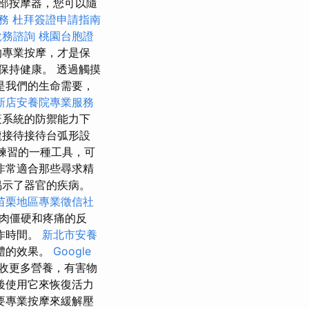
足部按摩器，您可以隨
務
杜拜簽證申請指南
稅務諮詢
桃園台胞證
的專業按摩，才是保
保持健康。 透過觸摸
是我們的生命需要，
新店安養院專業服務
疫系統的防禦能力下
龍接待接待台弧形設
練習的一種工具，可
非常適合那些尋求精
揭示了器官的疾病。
苗栗地區專業徵信社
肉僵硬和疼痛的反
作時間。
新北市安養
體的效果。
Google
收更多營養，有害物
後使用它來恢復活力
要專業按摩來緩解壓