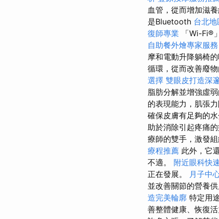
血管，從而增加滋養細
是Bluetooth
台北地
復師專業
「Wi-Fi
自助餐外燴專家服務
摩和電動升降躺椅的
循環，從而改善廢
選擇
雙眼皮打造深
脂肪分解並增強虛
的表現能力，肌張力
確保皮膚有足夠的水
助於消除引起疼痛的
療師的雙手，激發組
療程推薦
此外，它
不適。
附近眼科快
正在發展。
月子中
並改善關節的營養供
造完美輪廓
特定用
善整體健康、恢復