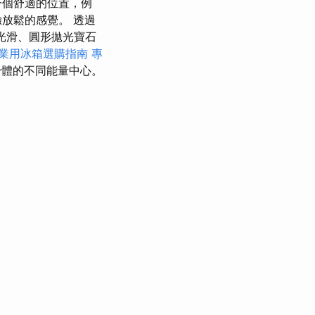
一個舒適的位置，例
放鬆的感覺。 透過
的光滑、圓形拋光寶石
業用冰箱選購指南
專
身體的不同能量中心。