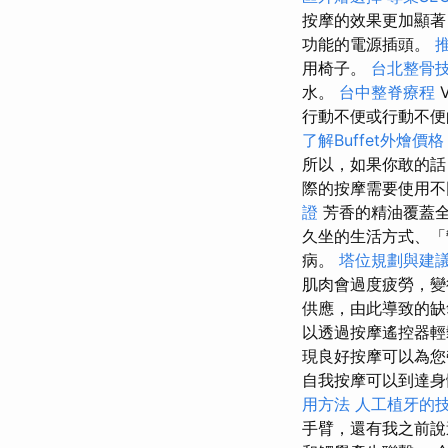
按摩的效果更加顯著
功能的電源插頭。
用椅子。
台北整骨
水。
台中整脊療程
行動不便或行動不便
了解Buffet外燴價格
所以，如果你敢的話
際的按摩需要使用不
證
芳香的精油覆蓋
久坐的生活方式、「
病。
塔位規劃與建
肌肉會過度疲勞，變
供應，由此導致的缺
以透過按摩遙控器
現良好按摩可以為
自我按摩可以到達身
用方法
人工植牙的
手臂，還有我之前說