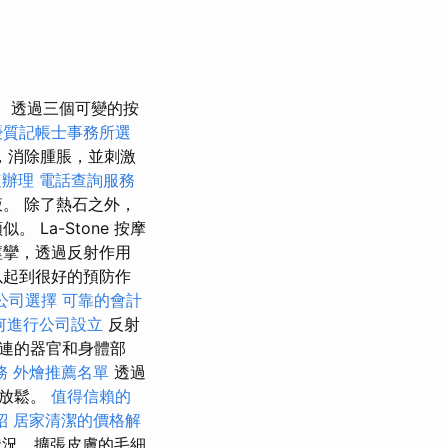
透過三個可變的按
優質記帳士事務所選
，消除腫脹，並刺激
速辦理
電話查詢服務
。 除了熱石之外，
La-Stone 按摩
痙攣，透過反射作用
以起到很好的預防作
公司選擇
可靠的會計
何進行公司設立
反射
連的器官和身體部
務
外燴推薦名單
透過
和放鬆。
值得信賴的
紹
居家清潔的價格解
況，擴張皮膚的毛細