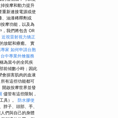
拔掉按摩和動力提升
要重新連接電源或使
漆、油漆稀釋劑或
和按摩功能，以及為
，我們將包含 OR
。
近視雷射視力矯正
的放鬆和療癒。 實
薦專家
如何申請台胞
台中專業外燴服務
稱為當今的全民疾
部前傾數小時；因此
攣會損害肌肉的血液
，所有這些功能都可
、開啟按摩世界並發
圍
儘管有這些限制，
小工具）。
防水膠使
、脖子、頭部、手、
讓人們與自己的身體