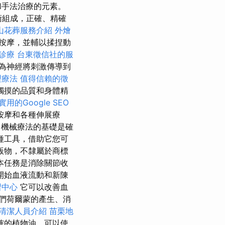
和手法治療的元素。
術組成，正確、精確
山花葬服務介紹
外燴
按摩，並輔以揉捏動
診療
台東徵信社的服
為神經將刺激傳導到
理療法
值得信賴的徵
觸摸的品質和身體精
用的Google SEO
按摩和各種伸展療
機械療法的基礎是確
種工具，借助它您可
版物，不隸屬於商標
本任務是消除關節收
開始血液流動和新陳
習中心
它可以改善血
們荷爾蒙的產生、消
清潔人員介紹
苗栗地
確的植物油，可以使