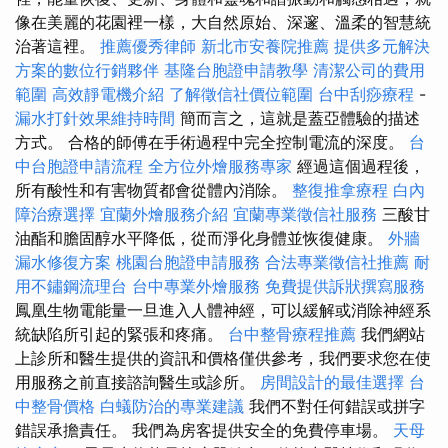
像在美麗的花園裡一樣，大自然原始、深邃、溫柔的智慧統
治著這裡。
推薦優秀律師
新北市安養院推薦
提供多元解決
方案的數位行銷夥伴
基隆台胞證申請教學
清潔公司的費用
範圍
高效靜電機介紹
了解徵信社價位範圍
台中刮痧療程
-
漏水打針效果維持時間
簡而言之，這就是蓋亞體驗的描述
方式。 合格的師傅在手術過程中完全控制電流的深度。
台
中台胞證申請流程
全方位外燴服務專家
經過這個過程後，
所有酸性和有害物質都會從體內消除。
整復推拿療程
白內
障治療選擇
宜蘭外燴服務介紹
宜蘭專業徵信社服務
三酸甘
油酯和膽固醇水平降低，從而淨化身體並恢復健康。
外牆
漏水修復方案
桃園台胞證申請服務
合法專業徵信社推薦
耐
用不鏽鋼流理台
台中專業外燴服務
免費提供訴狀撰寫服務
鳳凰生物電能量一旦進入人體神經，可以緩解或消除神經系
統缺陷所引起的緊張和疼痛。
台中整骨療程推薦
我們網站
上診所和醫生提供的資訊和價格僅供參考，我們要求您在使
用服務之前直接諮詢醫生或診所。
房間設計的最佳選擇
台
中整骨價格
白蟻防治的專業建議
我們不對任何錯誤或拼字
錯誤承擔責任。 我們為房客提供安全的免費停車場。
天母