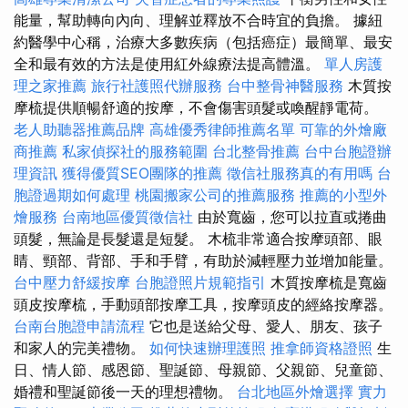
能量，幫助轉向內向、理解並釋放不合時宜的負擔。 據紐
約醫學中心稱，治療大多數疾病（包括癌症）最簡單、最安
全和最有效的方法是使用紅外線療法提高體溫。
單人房護
理之家推薦
旅行社護照代辦服務
台中整骨神醫服務
木質按
摩梳提供順暢舒適的按摩，不會傷害頭髮或喚醒靜電荷。
老人助聽器推薦品牌
高雄優秀律師推薦名單
可靠的外燴廠
商推薦
私家偵探社的服務範圍
台北整骨推薦
台中台胞證辦
理資訊
獲得優質SEO團隊的推薦
徵信社服務真的有用嗎
台
胞證過期如何處理
桃園搬家公司的推薦服務
推薦的小型外
燴服務
台南地區優質徵信社
由於寬齒，您可以拉直或捲曲
頭髮，無論是長髮還是短髮。 木梳非常適合按摩頭部、眼
睛、頸部、背部、手和手臂，有助於減輕壓力並增加能量。
台中壓力舒緩按摩
台胞證照片規範指引
木質按摩梳是寬齒
頭皮按摩梳，手動頭部按摩工具，按摩頭皮的經絡按摩器。
台南台胞證申請流程
它也是送給父母、愛人、朋友、孩子
和家人的完美禮物。
如何快速辦理護照
推拿師資格證照
生
日、情人節、感恩節、聖誕節、母親節、父親節、兒童節、
婚禮和聖誕節後一天的理想禮物。
台北地區外燴選擇
實力