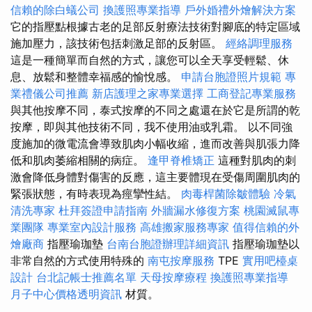
信賴的除白蟻公司
換護照專業指導
戶外婚禮外燴解決方案
它的指壓點根據古老的足部反射療法技術對腳底的特定區域
施加壓力，該技術包括刺激足部的反射區。
經絡調理服務
這是一種簡單而自然的方式，讓您可以全天享受輕鬆、休
息、放鬆和整體幸福感的愉悅感。
申請台胞證照片規範
專
業禮儀公司推薦
新店護理之家專業選擇
工商登記專業服務
與其他按摩不同，泰式按摩的不同之處還在於它是所謂的乾
按摩，即與其他技術不同，我不使用油或乳霜。 以不同強
度施加的微電流會導致肌肉小幅收縮，進而改善與肌張力降
低和肌肉萎縮相關的病症。
逢甲脊椎矯正
這種對肌肉的刺
激會降低身體對傷害的反應，這主要體現在受傷周圍肌肉的
緊張狀態，有時表現為痙攣性結。
肉毒桿菌除皺體驗
冷氣
清洗專家
杜拜簽證申請指南
外牆漏水修復方案
桃園滅鼠專
業團隊
專業室內設計服務
高雄搬家服務專家
值得信賴的外
燴廠商
指壓瑜珈墊
台南台胞證辦理詳細資訊
指壓瑜珈墊以
非常自然的方式使用特殊的
南屯按摩服務
TPE
實用吧檯桌
設計
台北記帳士推薦名單
天母按摩療程
換護照專業指導
月子中心價格透明資訊
材質。