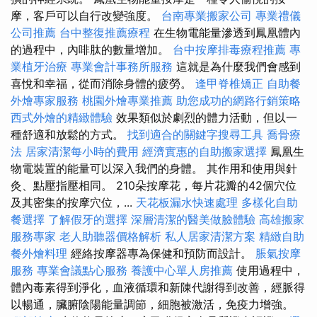
摩，客戶可以自行改變強度。
台南專業搬家公司
專業禮儀
公司推薦
台中整復推薦療程
在生物電能量滲透到鳳凰體內
的過程中，內啡肽的數量增加。
台中按摩排毒療程推薦
專
業植牙治療
專業會計事務所服務
這就是為什麼我們會感到
喜悅和幸福，從而消除身體的疲勞。
逢甲脊椎矯正
自助餐
外燴專家服務
桃園外燴專業推薦
助您成功的網路行銷策略
西式外燴的精緻體驗
效果類似於劇烈的體力活動，但以一
種舒適和放鬆的方式。
找到適合的關鍵字搜尋工具
喬骨療
法
居家清潔每小時的費用
經濟實惠的自助搬家選擇
鳳凰生
物電裝置的能量可以深入我們的身體。 其作用和使用與針
灸、點壓指壓相同。 210朵按摩花，每片花瓣的42個穴位
及其密集的按摩穴位，...
天花板漏水快速處理
多樣化自助
餐選擇
了解假牙的選擇
深層清潔的醫美做臉體驗
高雄搬家
服務專家
老人助聽器價格解析
私人居家清潔方案
精緻自助
餐外燴料理
經絡按摩器專為保健和預防而設計。
脹氣按摩
服務
專業會議點心服務
養護中心單人房推薦
使用過程中，
體內毒素得到淨化，血液循環和新陳代謝得到改善，經脈得
以暢通，臟腑陰陽能量調節，細胞被激活，免疫力增強。