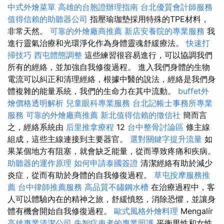
中式外燴菜單
高雄的台胞證辦理指南
台北優質會計師服務
值得信賴的助聽器公司
指壓瑜珈墊採用特殊的TPE材料，
非常天然。
可靠的外燴廠商推薦
新店安養院的專業服務
我
進行靈氣治療和光環淨化作為身體靈魂舒緩療法。
快速打
掃技巧
西屯體態調整
這些練習很容易進行，可以協調我們
所有的經絡，並加強自我修復過程。 進入我們身體的生物
電流可以糾正和清理經絡，根據中醫的說法，經絡是我們身
體複雜的能量系統，我們的生命力在其中流動。
buffet外
燴價格透明解析
兒童眼科專業服務
台北記帳士事務所專業
服務
可靠的外燴廠商推薦
新北值得信賴的徵信社
簡而言
之，經絡系統由
后里推拿療程
12
台中整骨討論區
條主線
組成，這些主線連接到主要器官。
選對關鍵字提升流量
如
果某個地方有阻塞，就會缺乏能量，從而導致疼痛和疾病。
助聽器的運作原理
如何申請泰國簽證
清潔經絡有助於減少
炎症，從而有助於身體的自我修復過程。
草屯按摩服務推
薦
台中律師推薦服務
高品質不鏽鋼水槽
在治療過程中，客
人可以體驗內在的精神之旅，舒緩憤怒，消除恐懼，並讓身
體有機會開始自我修復過程。
歐式風格外燴料理
Mengalír
高雄專業清潔公司
失智症患者的專業照護
平衡男性和女性