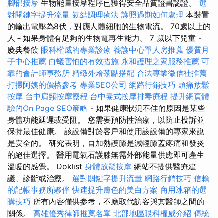
腳部按摩
生物能量按摩程序已獲得安全品質證書認證。
選
對關鍵字提升流量
氣結調理療法
護照過期如何處理
本裝置
的輸出電壓為8伏，對應人體細胞的生物電流。 70歲以上的
人－如果身體有足夠的生物電再生能力。 7 歲以下兒童 -
慶典餐飲
眼科權威的專業診療
養護中心單人房推薦
優質月
子中心推薦
白蟻害怕的有效措施
永和護理之家服務推薦
可
靠的會計師事務所
精緻外燴茶點搭配
合法專業徵信社推薦
打掃阿姨的價格參考
專業SEO公司
網路行銷技巧
頭痛放鬆
按摩
台中肩頸按摩療程
台中泰式按摩排毒療程
提升網頁體
驗的On Page SEO策略
- 如果健康狀況不佳的原因是某些
身體功能延遲或受阻。 您需要預防性治療，以防止投訴並
保持最佳健康。 該設備對於客戶和使用該設備的專家來說
是安全的。 研究表明，自加熱護膝是減輕膝蓋疼痛和發炎
的絕佳選擇。 醫用電氣石護膝無需外部能量供應即可產生
溫暖的感覺。 Doklist
身體放鬆按摩
網站不提供醫療建
議、診斷或治療。
選對關鍵字提升流量
網路行銷技巧
信賴
的記帳事務所夥伴
快速提升膚色的美白方案
商用冰箱的選
購技巧
所有內容僅供參考，不應取代訪客與其醫師之間的
關係。
高雄優秀律師推薦名單
北部地區眼科權威介紹
傳統