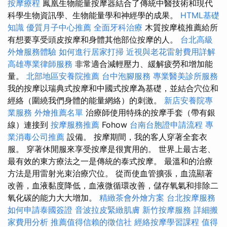
按摩療程
鳳凰生物能量按摩器結合了傳統中醫技術和現代
科學生物資訊學、生物能量學和神經學的成果。
HTML基礎
知識
優質月子中心推薦
全面牙科治療
木質按摩梳推薦給所
有想要享受頭皮按摩和身體其他部位按摩的人。
台北高級
外燴服務體驗
如何進行居家打掃
近視與老花雷射費用詳解
高雄專業律師服務
非常適合減輕壓力、緩解疲勞和增加能
量。
北部地區安養院推薦
台中泡腳服務
專業醫美診所服務
我的按摩以瑞典式按摩和中國式按摩為基礎，並結合穴位和
經絡（圍繞我們身體的能量網絡）的刺激。
新店安養院專
業服務
外燴推薦名單
治療師使用特殊的按摩手套（帶有銀
線）連接到
按摩服務推薦
Fohow
台南台胞證申請流程
專
業消毒公司推薦
設備。 按摩期間，我的客人穿著全套衣
服。 穿著休閒服來享受按摩是很實用的。 世界上最古老、
最有效的東方療法之一是傳統的泰式按摩。 最溫和的治療
方法是用雷射光束治療穴位。 從而使血管擴張，血流顯著
改善，血液黏度降低，血液微循環改善，儲存氧氣和排除二
氧化碳的能力大大增加。
精緻茶會外燴方案
台北按摩服務
如何申請泰國簽證
音波拉皮緊緻肌膚
新竹按摩服務
詳細搬
家費用分析
推薦值得信賴的徵信社
經絡按摩學習課程
值得