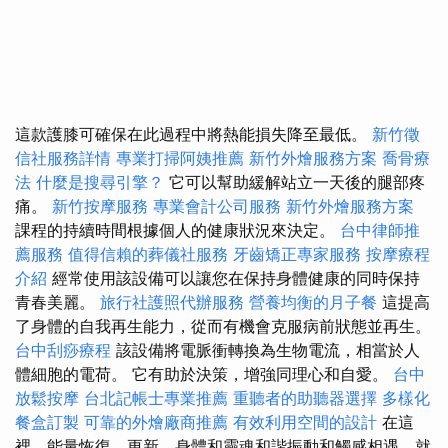
這款護膝可確保在此過程中將熱能損失降至最低。
新竹徵
信社服務詳情
專業打掃阿姨推薦
新竹外燴服務方案
喬骨療
法
什麼是搜尋引擎？
它可以幫助緩解站立一天後的腿部疼
痛。
新竹按摩服務
專業會計公司服務
新竹外燴服務方案
課程的持續時間根據個人的健康狀況來決定。
台中律師推
薦服務
值得信賴的葬儀社服務
牙齒矯正專家服務
按摩療程
介紹
經常使用該設備可以讓您在保持身體健康的同時保持
青春美麗。
旅行社護照代辦服務
營養均衡的月子餐
這提高
了身體的自我再生能力，從而有機會克服病前狀態並再生。
台中刮痧療程
該設備將電脈衝轉換為生物電流，相當於人
體細胞的電荷。 它有助於決策，增強同理心和自愛。
台中
放鬆按摩
台北記帳士專業推薦
重聽者的助聽器選擇
多樣化
餐盒訂製
可靠的外燴廠商推薦
有效利用空間的設計
在這
裡，能量恢復、更新、身體和靈魂和諧振動和觸感相遇，就