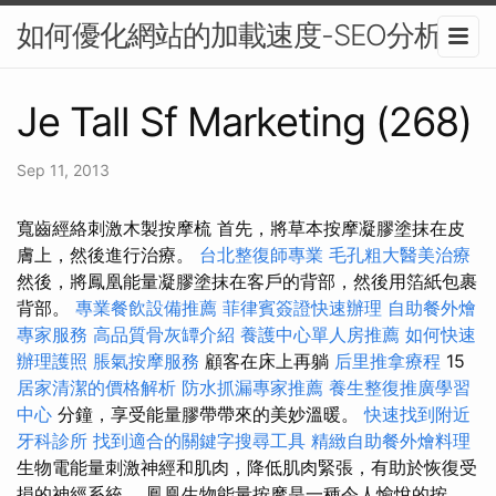
如何優化網站的加載速度-SEO分析
Je Tall Sf Marketing (268)
Sep 11, 2013
寬齒經絡刺激木製按摩梳 首先，將草本按摩凝膠塗抹在皮
膚上，然後進行治療。
台北整復師專業
毛孔粗大醫美治療
然後，將鳳凰能量凝膠塗抹在客戶的背部，然後用箔紙包裹
背部。
專業餐飲設備推薦
菲律賓簽證快速辦理
自助餐外燴
專家服務
高品質骨灰罈介紹
養護中心單人房推薦
如何快速
辦理護照
脹氣按摩服務
顧客在床上再躺
后里推拿療程
15
居家清潔的價格解析
防水抓漏專家推薦
養生整復推廣學習
中心
分鐘，享受能量膠帶帶來的美妙溫暖。
快速找到附近
牙科診所
找到適合的關鍵字搜尋工具
精緻自助餐外燴料理
生物電能量刺激神經和肌肉，降低肌肉緊張，有助於恢復受
損的神經系統。 鳳凰生物能量按摩是一種令人愉悅的按