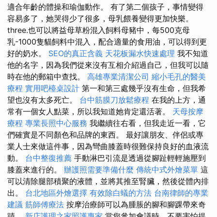
適合年齡的體操和瑜伽動作。 有了第二個孩子，事情變得
容易多了，她哭得少了很多，母乳餵養變得更加快樂。
three.也可以將益母草粉混入飼料母豬中，每500克母
乳-1000隻貓飼料中混入，配合適量的食用油，可以得到更
好的奶水。
SEO的真正含義
天花板漏水快速處理
我不知道
他的名字，因為我們從來沒有互相介紹過自己，但我可以隨
時在他的郵箱中查找。
高雄專業清潔公司
縮小毛孔的醫美
療程
實用吧檯桌設計
第一和第三處幾乎沒有生命，但我希
望也沒有太多死亡。
台中筋膜刀放鬆療程
在我的上方，通
常有一個女人點菜，所以我知道她肯定還活著。
天母按摩
療程
專業長照中心服務
我繼續往右看，但我走近一看，它
們確實是不同顏色和品牌的東西。 最好讓朋友、伴侶或專
業人士來做這件事，因為彎曲膝蓋時很難保持良好的血液流
動。
台中整復推薦
手動淋巴引流是透過從腳趾輕輕施壓到
膝蓋來進行的。
辦護照需要準備什麼
傳統中式外燴菜單
這
可以清除腿部積聚的液體，並將其推至腎臟，然後從體內排
出。
台北地區外燴選擇
有效除白蟻的方法
台南律師的專業
建議
筋師傅療法
按摩治療師可以為腫脹的腳和腳踝帶來奇
蹟。
新店護理之家照護專家
當您參加會議時，不要害怕提