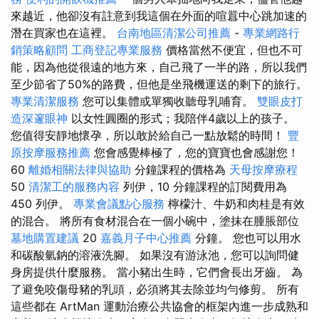
來越近，他卻沒有註意到我這個在外面的喧囂中心跳加速的
潛在買家也在這裡。
台南地區清潔公司推薦
-
專業網路行
銷策略顧問
工商登記專業服務
價格當然不便宜，但也不可
能，因為他從很遠的地方來，自己飛了一半的路，所以我們
至少節省了50%的路費，但他是坐飛機運送的剩下的旅行。
專業清潔服務
您可以集體或單獨收聽母乳哺育。
雙眼皮打
造深邃眼神
以女性圓圈的形式；我陪伴4歲以上的孩子。
您值得安靜地懷孕，所以敢於給自己一點放鬆的時間！
豐
原按摩服務推薦
您會感覺棒極了，您的寶寶也會感謝您！
60
離婚相關法律與協助
分鐘課程的價格為
天母按摩療程
50
清潔工的服務內容
列伊，10 分鐘課程的訂閱費用為
450 列伊。
專業會議點心服務
檸檬汁、牛奶和肉桂是有效
的混合。 將所有食材混合在一個小碗中，塗抹在腫脹部位
墓地購置建議
20
嘉義月子中心推薦
分鐘。 您也可以用水
和碳酸氫鈉的溶液洗腳。 如果沒有游泳池，您可以詢問健
身房提供什麼服務。 當小豬出生時，它們會長出牙齒。 為
了避免咬傷母豬的乳頭，必須將其去除並均勻修剪。 所有
這些都在 ArtMan 運動治療公共協會的框架內進一步成熟和