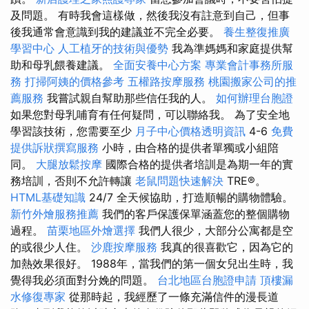
及問題。 有時我會這樣做，然後我沒有註意到自己，但事
後我通常會意識到我的建議並不完全必要。
養生整復推廣
學習中心
人工植牙的技術與優勢
我為準媽媽和家庭提供幫
助和母乳餵養建議。
全面安養中心方案
專業會計事務所服
務
打掃阿姨的價格參考
五權路按摩服務
桃園搬家公司的推
薦服務
我嘗試親自幫助那些信任我的人。
如何辦理台胞證
如果您對母乳哺育有任何疑問，可以聯絡我。 為了安全地
學習該技術，您需要至少
月子中心價格透明資訊
4-6
免費
提供訴狀撰寫服務
小時，由合格的提供者單獨或小組陪
同。
大腿放鬆按摩
國際合格的提供者培訓是為期一年的實
務培訓，否則不允許轉讓
老鼠問題快速解決
TRE®。
HTML基礎知識
24/7 全天候協助，打造順暢的購物體驗。
新竹外燴服務推薦
我們的客戶保護保單涵蓋您的整個購物
過程。
苗栗地區外燴選擇
我們人很少，大部分公寓都是空
的或很少人住。
沙鹿按摩服務
我真的很喜歡它，因為它的
加熱效果很好。 1988年，當我們的第一個女兒出生時，我
覺得我必須面對分娩的問題。
台北地區台胞證申請
頂樓漏
水修復專家
從那時起，我經歷了一條充滿信件的漫長道