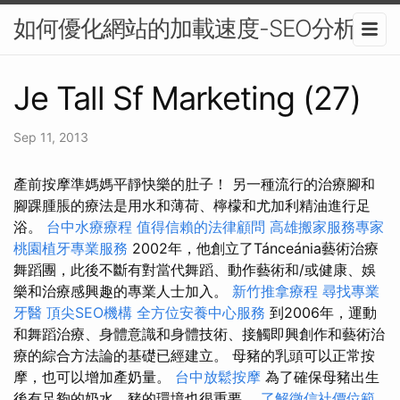
如何優化網站的加載速度-SEO分析
Je Tall Sf Marketing (27)
Sep 11, 2013
產前按摩準媽媽平靜快樂的肚子！ 另一種流行的治療腳和
腳踝腫脹的療法是用水和薄荷、檸檬和尤加利精油進行足
浴。
台中水療療程
值得信賴的法律顧問
高雄搬家服務專家
桃園植牙專業服務
2002年，他創立了Tánceánia藝術治療
舞蹈團，此後不斷有對當代舞蹈、動作藝術和/或健康、娛
樂和治療感興趣的專業人士加入。
新竹推拿療程
尋找專業
牙醫
頂尖SEO機構
全方位安養中心服務
到2006年，運動
和舞蹈治療、身體意識和身體技術、接觸即興創作和藝術治
療的綜合方法論的基礎已經建立。 母豬的乳頭可以正常按
摩，也可以增加產奶量。
台中放鬆按摩
為了確保母豬出生
後有足夠的奶水，豬的環境也很重要。
了解徵信社價位範