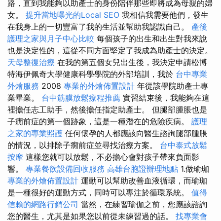
路，直到我能夠以助產士的身份陪伴那些即將成為母親的婦
女。
提升當地曝光的Local SEO
我相信我需要他們，發生
在我身上的一切豐富了我的生活並幫助我認識自己。
產後
護理之家與月子中心比較
每個孩子的出生和出生對我來說
也是決定性的，這從不同方面堅定了我成為助產士的決定。
天母整復治療
在我的第五個女兒出生後，我決定申請松博
特海伊佩奇大學健康科學學院的外部培訓，我於
台中專業
外燴服務
2008
專業的外燴佈置設計
年從該學院助產士專
業畢業。
台中筋膜放鬆療程推薦
實習結束後，我能夠在這
裡擔任志工助手，然後擔任指定助產士。 但腿部腫脹也是
子癇前症的第一個跡象，這是一種潛在的危險疾病。
護理
之家的專業照護
任何懷孕的人都應該向醫生諮詢腿部腫脹
的情況，以排除子癇前症並尋找治療方案。
台中泰式放鬆
按摩
這樣您就可以放鬆，不必擔心會對孩子帶來負面影
響。
專業餐飲設備回收服務
高雄台胞證辦理地點
1.做瑜珈
專業的外燴佈置設計
運動可以幫助改善血液循環，而瑜珈
是一種很好的運動方式，同時可以專注於循環系統。
值得
信賴的網路行銷公司
當然，在練習瑜伽之前，您應該諮詢
您的醫生，尤其是如果您以前從未練習過的話。
找專業會