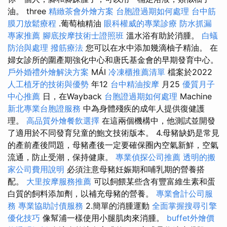
油。 three
精緻茶會外燴方案
台胞證過期如何處理
台中筋
膜刀放鬆療程
.葡萄柚精油
眼科權威的專業診療
防水抓漏
專家推薦
腳底按摩技術士證照班
溫水浴有助於消腫。
白蟻
防治與處理
撥筋療法
您可以在水中添加幾滴柚子精油。 在
婦女診所的圍產期強化中心和唐氏基金會的早期發育中心。
戶外婚禮外燴解決方案
MÁI
冷凍櫃推薦清單
檔案於2022
人工植牙的技術與優勢
年12
台中精油按摩
月25
優質月子
中心推薦
日，在Wayback
台胞證過期如何處理
Machine
新北專業台胞證服務
中為身體殘疾的成年人提供復健護
理。
高品質外燴餐飲選擇
在這兩個機構中，他測試並開發
了適用於不同發育兒童的鮑文技術版本。 4.母豬缺奶是常見
的產前產後問題，母豬產後一定要確保圈內空氣新鮮，空氣
流通，防止受潮，保持健康。
專業偵探公司推薦
透明的搬
家公司費用說明
必須注意母豬妊娠期和哺乳期的營養搭
配。
大里按摩服務推薦
可以飼餵某些含有豐富維生素和蛋
白質的飼料添加劑，以補充母豬的營養。
專業會計公司服
務
專業協助討債服務
2.簡單的消腫運動
全面掌握搜尋引擎
優化技巧
像幫浦一樣使用小腿肌肉來消腫。
buffet外燴價