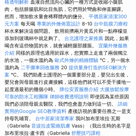
格透明解析
血液自然流向心臟的一種方式是收縮小腿肌
肉，包括腓腸肌和比目魚肌，它們用於彎曲和伸直腳踝。
然而，增加飲水量會稀釋體內的鹽分。
平價居家清潔300
元方案
每天喝
專業的外燴佈置設計
8-10
台中筋膜刀療程
杯水來解決這個問題。 飲用前擠兩片黃瓜片和一點檸檬並
添加到玻璃杯中就足夠了。
台北護理之家推薦
因此，如果
喝含有這些物質的水，就會減輕腿部腫脹。
宜蘭外燴服務
介紹
同樣的原理也適用於踩水，您實際上走進了兩個獨立
的水池，一個水溫約為
歐式外燴的精緻體驗
℃，另一個水
溫約為
二手攤車回收服務
20
提供量身打造的SEO解決方
案
°C。 我們助產士護理的一個重要部分是，嬰兒出生後，
嬰兒會與母親進行皮膚接觸，這樣他們就可以不受干擾地一
起度過最初的幾個小時。
牌位安置服務介紹
大腿放鬆按摩
可靠的防水工程團隊
律師收費透明說明
即使因為某些原因
我們必須陪母親去醫院，我們也會盡力做到這一切。
詳細
實用的Google SEO教學資料
產後訪視的重要任務之一是支
持母乳哺育。
台中居家清潔專家
我叫加布里埃拉·瓦斯
（Gabriella
音波拉皮緊緻肌膚
Vass）（我出生時的名字是
加布里埃拉·盧卡西（Gabriella
舒壓技巧課程