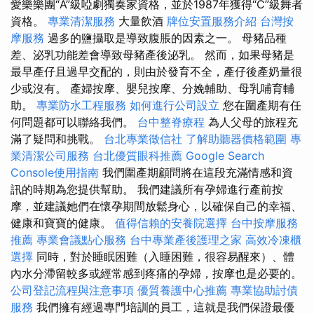
愛樂樂團“A”級啞劇獨奏家資格，並於1987年獲得“C”級舞者
資格。
專業清潔服務
大量飲酒
牌位安置服務介紹
台灣按
摩服務
過多的鹽攝取是導致腹脹的因素之一。 母豬品種
差、泌乳功能差會導致母豬產後泌乳。 然而，如果母豬是
最早產仔且過早交配的，則由於發育不全，產仔後產奶量很
少或沒有。 產婦按摩、嬰兒按摩、分娩輔助、母乳哺育輔
助。
專業防水工程服務
如何進行公司設立
您在圍產期有任
何問題都可以聯絡我們。
台中整脊療程
為人父母的旅程充
滿了疑問和挑戰。
台北專業徵信社
了解助聽器價格範圍
專
業清潔公司服務
台北優質眼科推薦
Google Search
Console使用指南
我們圍產期顧問將在這段充滿情感和資
訊的時期為您提供幫助。 我們建議所有孕婦進行產前按
摩，並建議她們在懷孕期間放鬆身心，以確保自己的幸福、
健康和寶寶的健康。
值得信賴的安養院選擇
台中按摩服務
推薦
專業會議點心服務
台中專業產後護理之家
高效冷凍櫃
選擇
同時，對於睡眠困難（入睡困難，很容易醒來）、體
內水分滯留較多或經常感到疼痛的孕婦，按摩也是必要的。
公司登記流程與注意事項
優質養護中心推薦
專業協助討債
服務
我們擁有經過專門培訓的員工，這就是我們保證最優