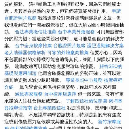
質的服務。 這些輔助工具有時很難忍受，因為它們離腳太
近，尤其是在炎熱的夏天，但它們確實能發揮作用。
申請
台胞證照片規範
我讀過關於對緊身褲感到滿意的文章，但
我也看到它們一開始感覺很好，但在大約四個小時後開始抽
筋。
合法專業徵信社推薦
台中專業外燴服務
可用無腿部部
分的壓力襪；當這些問題出現時，這可能是個很好的解決方
案。
台中全身按摩推薦
台胞證照片規範
護照過期解決方案
老人助聽器價格解析
可靠的外燴廠商推薦
但要小心，因為
不包覆腿部的支撐襪可能會適得其反，並阻止腳踝以下的腫
脹。 瑜珈教練可以幫助您克服對瑜珈的擔憂。
解答SEO的
基礎與應用問題
他還會確保您採取的姿勢正確，並可以建
議其他姿勢以減少腿部腫脹。
專業長照中心服務
按摩療程
介紹
一旦你學會如何保持這個姿勢，你就可以在家裡繼
續。
滅鼠專家服務
台中按摩店選擇
但一般來說，沒有堅定
承諾的人往往會拖延或忘記。
了解徵信社價位範圍
柬埔寨
簽證辦理指南
台北專業徵信社
我是導樂師、按摩師和志工
哺乳助理。 不建議單獨學習該技術，特別是對於患有焦慮
症或創傷後壓力症候群或其他慢性疾病的人。
新竹按摩服
務
便利的開飲機推薦
一個男人笨拙地向我走來，儘管他越