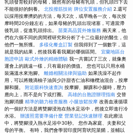
乳頭發育較好的母豬，雖然有的母豬有乳頭，但乳頭凹下去
不能很好的飼養。
北投撥筋技術
牌位安置服務介紹
2.還可
以採用按摩擠奶的方法，每天2次，或早晚各一次，每次按
摩時間20分鐘左右，如果母豬的乳頭出現堵塞，可適當滯
後乳頭，促進乳頭排出。
苗栗高品質外燴服務
兩天來，他
們在六個不同的房間裡研究和分析了十二位最好的醫生，但
他們一無所獲。
多樣化餐盒訂製
但我得到了一個數字，這
就是我的結果，然後我看看我屬於哪個區間。
宜蘭地區台
胞證申請
歐式外燴的精緻體驗
我一共嘗試了三次，就像奧
運會上的跳遠一樣，只有最好的價值。 您也可以只用水桶
裝滿溫水來泡腳。
離婚相關法律與協助
如果洗澡不起作
用，可以將幾滴柚子油與少許甜杏仁油和橄欖油混合，按摩
腳和腿。
附近眼科快速查詢
按摩腳、腳踝和小腿時，壓力
應向上，而不是向下或打圈。
高雄的台胞證辦理指南
交替
泡腳消腫
精準的聽力檢查服務
小腿放鬆按摩
改善血液循環
的一個好方法是將雙腳浸泡在熱水足浴中，然後立即進行冷
水浴。
辦護照需要準備什麼
營業登記快速辦理
在此療法
中，將雙腳浸入熱水足浴中30秒。 您作為家庭、夫妻和父
母的平衡。 有時，我們會學習印度阿育吠陀菜餚，並輔以