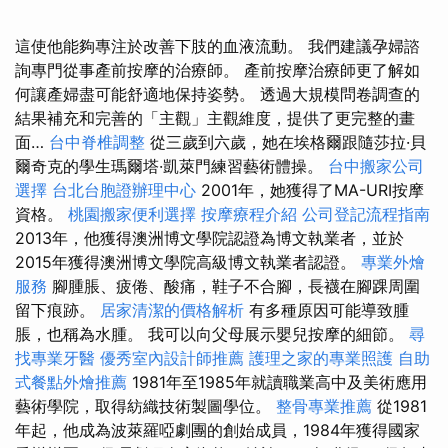
這使他能夠專注於改善下肢的血液流動。 我們建議孕婦諮
詢專門從事產前按摩的治療師。 產前按摩治療師更了解如
何讓產婦盡可能舒適地保持姿勢。 透過大規模問卷調查的
結果補充和完善的「主觀」主觀維度，提供了更完整的畫
面…
台中脊椎調整
從三歲到六歲，她在埃格爾跟隨莎拉·貝
爾奇克的學生瑪爾塔·凱萊門練習藝術體操。
台中搬家公司
選擇
台北台胞證辦理中心
2001年，她獲得了MA-URI按摩
資格。
桃園搬家便利選擇
按摩療程介紹
公司登記流程指南
2013年，他獲得澳洲博文學院認證為博文執業者，並於
2015年獲得澳洲博文學院高級博文執業者認證。
專業外燴
服務
腳腫脹、疲倦、酸痛，鞋子不合腳，長襪在腳踝周圍
留下痕跡。
居家清潔的價格解析
有多種原因可能導致腫
脹，也稱為水腫。 我可以向父母展示嬰兒按摩的細節。
尋
找專業牙醫
優秀室內設計師推薦
護理之家的專業照護
自助
式餐點外燴推薦
1981年至1985年就讀職業高中及美術應用
藝術學院，取得紡織技術製圖學位。
整骨專業推薦
從1981
年起，他成為波萊羅啞劇團的創始成員，1984年獲得國家