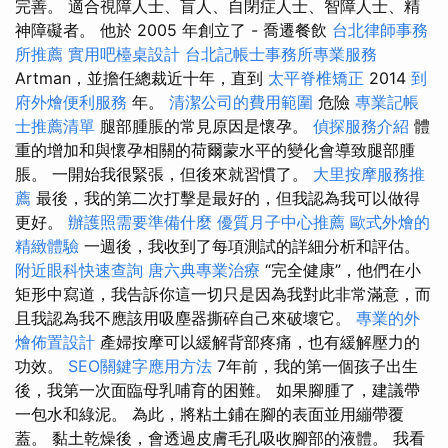
完善。 適合視障人士、盲人、自閉症人士、智障人士、精
神障礙者。 他於 2005 年創立了 - 喬遷餐飲
台北律師事務
所推薦
實用吧檯桌設計
台北記帳士事務所專業服務
Artman，並擔任總裁近十年，直到
太平脊椎矯正
2014
到
府外燴便利服務
年。
清潔公司的費用範圍
危險
專業記帳
士推薦清單
腿部腫脹的常見原因是懷孕。
偵探服務介紹
體
重的增加和與懷孕相關的荷爾蒙水平的變化會導致腿部腫
脹。 一開始我很緊張，但後來就習慣了。
大里按摩服務推
薦
最後，我的第二次打擊是最好的，但我認為我可以做得
更好。
辦護照需要準備什麼
優質月子中心推薦
歐式外燴的
精緻體驗
一週後，我收到了每項測試的詳細分析和評估。
附近眼科快速查詢
唐六典專業治療
“完全健康”，他們在小
矩形中寫道，我告訴你這一切只是因為我對此非常滿意，而
且我認為我不應該用吸塵器撕碎自己來破壞它。
專業的外
燴佈置設計
產婦按摩可以緩解背部疼痛，也有緩解壓力的
功效。
SEO關鍵字應用方法
7年前，我的第一個孩子出生
後，我第一次面臨母乳哺育的困難。 如果腳腫了，建議帶
一包水和綠泥。 為此，將粘土鋪在腳的表面並用繃帶覆
蓋。 黏土乾燥後，會透過皮膚毛孔吸收腳部的液體。 我看