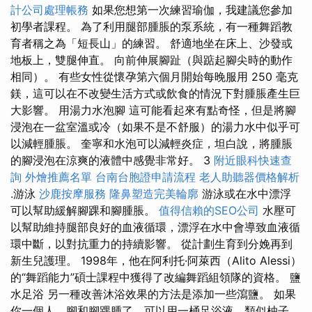
計公司處理帳務
如果您想第一次練習瑜伽，我建議您參加
初學者課程。 為了利用腿部腫脹的泵系統，有一種舞蹈教
育者稱之為「短長山」的練習。 舒適地坐在床上、沙發或
地板上，雙腿伸直。 向前伸展腳趾（與踮起腳尖時的動作
相同）。 有些女性從懷孕第六個月開始每晚服用 250 毫克
鎂，這可以在不改變生活方式或飲食的情況下對腫脹產生巨
大影響。 用湯力水泡腳 這可能看起來有點奇怪，但是將腳
浸泡在一盆室溫或冷（如果不是不舒服）的湯力水中似乎可
以減輕腫脹。 奎寧和水泡可以減輕炎症，坦白說，將腫脹
的腳浸泡在涼爽的液體中感覺非常好。 3
附近眼科快速查
詢
外燴推薦名單
台南台胞證申請流程
老人助聽器價格解析
.游泳
沙鹿按摩服務
隆鼻塑造完美輪廓
游泳或在水中漂浮
可以幫助緩解腳踝和腳腫脹。
值得信賴的SEO公司
水壓可
以幫助維持腿部良好的血液循環，漂浮在水中會導致血液循
環中斷，以對抗重力的持續影響。 從計劃生育到分娩再到
新生兒護理。 1998年，他在阿利托·阿萊西（Alito Alessi）
的“舞蹈能力”碩士課程中獲得了改編舞蹈組領隊的資格。 鹽
水足浴 另一種改善沐浴效果的方法是添加一些瀉鹽。 如果
你一個人，腳和腳踝腫了，可以用一桶足浴液，類似柚子