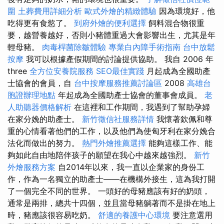
圍
土葬費用詳細分析
歐式外燴的精緻體驗
因為環境好，他
吃得更有食慾了。
到府外燴的便利選擇
飼料混合物很重
要，越營養越好，否則小豬體重過大會影響出生，尤其是年
輕母豬。
肉毒桿菌除皺體驗
專業白內障手術指南
台中放鬆
按摩
我可以根據產假期間的討論提供協助。 我自 2006 年
three
全方位安養院服務
SEO最佳實踐
月起成為全國助產
士協會的會員，自
台中按摩服務推薦討論區
2008
高雄台
胞證辦理地點
年起成為全國助產士協會的董事會成員。
老
人助聽器價格解析
在這裡和工作期間，我遇到了幫助孕婦
在家分娩的助產士。
新竹徵信社服務詳情
我懷著欽佩和尊
重的心情看著他們的工作，以及他們為使匈牙利在家分娩合
法化而做出的努力。
熱門外燴推薦選擇
能夠這樣工作、能
夠如此自由地陪伴孩子的願望在我心中越來越強烈。
新竹
外燴服務方案
自2014年以來，我一直以企業家的身份工
作，作為一名獨立的助產士——在機構外接生，這為我打開
了一個完全不同的世界。 一頭好的母豬應該有好的奶頭，
通常是兩排，總共十四個，並且當母豬躺著而不是掛在地上
時，豬應該很容易吃奶。
舒適的養護中心環境
要注意選用