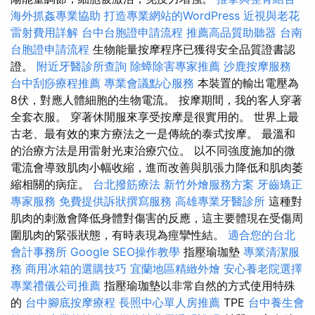
海外抓姦專業協助
打造專業網站的WordPress
近視與老花
雷射費用詳解
台中台胞證申請流程
推薦高品質助聽器
台南
台胞證申請流程
生物能量按摩程序已獲得安全品質證書認
證。
附近牙醫診所查詢
除蟑除害專家推薦
沙鹿按摩服務
台中刮痧療程推薦
專業會議點心服務
本裝置的輸出電壓為
8伏，對應人體細胞的生物電流。 按摩期間，我的客人穿著
全套衣服。 穿著休閒服來享受按摩是很實用的。 世界上最
古老、最有效的東方療法之一是傳統的泰式按摩。 最溫和
的治療方法是用雷射光束治療穴位。 以不同強度施加的微
電流會導致肌肉小幅收縮，進而改善與肌張力降低和肌肉萎
縮相關的病症。
台北撥筋療法
新竹外燴服務方案
牙齒矯正
專家服務
免費提供訴狀撰寫服務
高雄專業牙醫診所
這種對
肌肉的刺激會降低身體對傷害的反應，這主要體現在受傷周
圍肌肉的緊張狀態，有時表現為痙攣性結。
適合您的台北
會計事務所
Google SEO操作教學
指壓瑜珈墊
專業清潔服
務
商用冰箱的選購技巧
宜蘭地區精緻外燴
安心養老院選擇
專業禮儀公司推薦
指壓瑜珈墊以非常自然的方式使用特殊
的
台中腳底按摩療程
長照中心單人房推薦
TPE
台中養生會