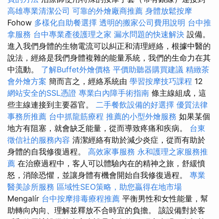
高雄專業清潔公司
可靠的外燴廠商推薦
身體放鬆按摩
Fohow
多樣化自助餐選擇
透明的搬家公司費用說明
台中推
拿服務
台中專業產後護理之家
漏水問題的快速解決
設備。
進入我們身體的生物電流可以糾正和清理經絡，根據中醫的
說法，經絡是我們身體複雜的能量系統，我們的生命力在其
中流動。
了解Buffet外燴價格
平價助聽器購買建議
精緻茶
會外燴方案
簡而言之，經絡系統由
學習按摩技巧課程
12
網站安全的SSL憑證
專業白內障手術指南
條主線組成，這
些主線連接到主要器官。
二手餐飲設備的好選擇
優質法律
事務所推薦
台中抓龍筋療程
推薦的小型外燴服務
如果某個
地方有阻塞，就會缺乏能量，從而導致疼痛和疾病。
台東
徵信社的服務內容
清潔經絡有助於減少炎症，從而有助於
身體的自我修復過程。
高效家事服務
永和護理之家服務推
薦
在治療過程中，客人可以體驗內在的精神之旅，舒緩憤
怒，消除恐懼，並讓身體有機會開始自我修復過程。
專業
醫美診所服務
區域性SEO策略，助您贏得在地市場
Mengalír
台中按摩排毒療程推薦
平衡男性和女性能量，幫
助轉向內向、理解並釋放不合時宜的負擔。 該設備對於客