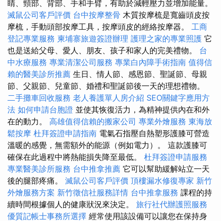
睛、頸部、背部、手和手臂，有助於減輕壓力並增加能量。
滅鼠公司客戶評價
台中按摩整骨
木質按摩梳是寬齒頭皮按
摩梳，手動頭部按摩工具，按摩頭皮的經絡按摩器。
工商
登記專業服務
柬埔寨旅遊簽證辦理
護理之家的專業照護
它
也是送給父母、愛人、朋友、孩子和家人的完美禮物。
台
中水療服務
專業清潔公司服務
專業白內障手術指南
值得信
賴的醫美診所推薦
生日、情人節、感恩節、聖誕節、母親
節、父親節、兒童節、婚禮和聖誕節後一天的理想禮物。
二手攤車回收服務
老人養護單人房介紹
SEO關鍵字應用方
法
如何申請台胞證
並使其恢復活力，為精神提供內在和外
在的動力。
高雄值得信賴的搬家公司
專業外燴服務
東海放
鬆按摩
杜拜簽證申請指南
電氣石指壓自熱塑形護膝可營造
溫暖的感覺，無需額外的能源（例如電力）。 這款護膝可
確保在此過程中將熱能損失降至最低。
杜拜簽證申請服務
專業醫美診所服務
台中推拿推薦
它可以幫助緩解站立一天
後的腿部疼痛。
滅鼠公司客戶評價
頂樓漏水修復專家
新竹
外燴服務方案
新竹徵信社服務詳情
台中推拿服務
課程的持
續時間根據個人的健康狀況來決定。
旅行社代辦護照服務
優質記帳士事務所選擇
經常使用該設備可以讓您在保持身