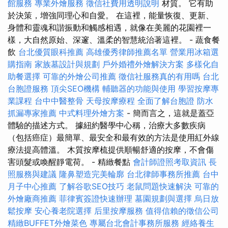
館服務
專業外燴服務
徵信社費用透明說明
材質。 它有助
於決策，增強同理心和自愛。 在這裡，能量恢復、更新、
身體和靈魂和諧振動和觸感相遇，就像在美麗的花園裡一
樣，大自然原始、深邃、溫柔的智慧統治著這裡。 - 蔬食餐
飲
台北優質眼科推薦
高雄優秀律師推薦名單
營業用冰箱選
購指南
家族墓設計與規劃
戶外婚禮外燴解決方案
多樣化自
助餐選擇
可靠的外燴公司推薦
徵信社服務真的有用嗎
台北
台胞證服務
頂尖SEO機構
輔聽器的功能與使用
學習按摩專
業課程
台中中醫整骨
天母按摩療程
全面了解台胞證
防水
抓漏專家推薦
中式料理外燴方案
- 簡而言之，這就是蓋亞
體驗的描述方式。 據紐約醫學中心稱，治療大多數疾病
（包括癌症）最簡單、最安全和最有效的方法是使用紅外線
療法提高體溫。 木質按摩梳提供順暢舒適的按摩，不會傷
害頭髮或喚醒靜電荷。 - 精緻餐點
會計師證照考取資訊
長
照服務與建議
隆鼻塑造完美輪廓
台北律師事務所推薦
台中
月子中心推薦
了解谷歌SEO技巧
老鼠問題快速解決
可靠的
外燴廠商推薦
菲律賓簽證快速辦理
墓園規劃與選擇
烏日放
鬆按摩
安心養老院選擇
后里按摩服務
值得信賴的徵信公司
精緻BUFFET外燴菜色
專屬台北會計事務所服務
經絡養生