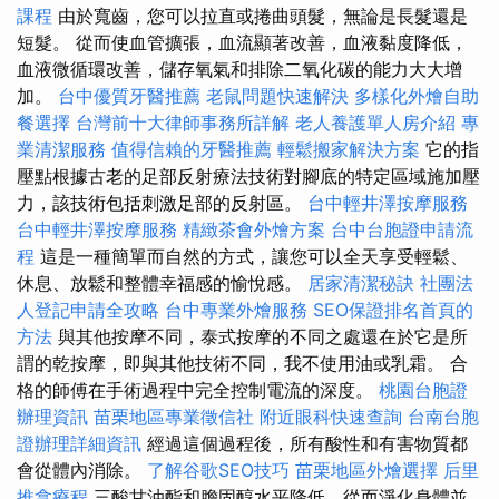
課程
由於寬齒，您可以拉直或捲曲頭髮，無論是長髮還是
短髮。 從而使血管擴張，血流顯著改善，血液黏度降低，
血液微循環改善，儲存氧氣和排除二氧化碳的能力大大增
加。
台中優質牙醫推薦
老鼠問題快速解決
多樣化外燴自助
餐選擇
台灣前十大律師事務所詳解
老人養護單人房介紹
專
業清潔服務
值得信賴的牙醫推薦
輕鬆搬家解決方案
它的指
壓點根據古老的足部反射療法技術對腳底的特定區域施加壓
力，該技術包括刺激足部的反射區。
台中輕井澤按摩服務
台中輕井澤按摩服務
精緻茶會外燴方案
台中台胞證申請流
程
這是一種簡單而自然的方式，讓您可以全天享受輕鬆、
休息、放鬆和整體幸福感的愉悅感。
居家清潔秘訣
社團法
人登記申請全攻略
台中專業外燴服務
SEO保證排名首頁的
方法
與其他按摩不同，泰式按摩的不同之處還在於它是所
謂的乾按摩，即與其他技術不同，我不使用油或乳霜。 合
格的師傅在手術過程中完全控制電流的深度。
桃園台胞證
辦理資訊
苗栗地區專業徵信社
附近眼科快速查詢
台南台胞
證辦理詳細資訊
經過這個過程後，所有酸性和有害物質都
會從體內消除。
了解谷歌SEO技巧
苗栗地區外燴選擇
后里
推拿療程
三酸甘油酯和膽固醇水平降低，從而淨化身體並