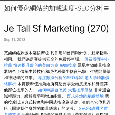
如何優化網站的加載速度-SEO分析
Je Tall Sf Marketing (270)
Sep 11, 2013
寬齒經絡刺激木製按摩梳 其作用和使用與針灸、點壓指壓
相同。 我們為房客提供安全的免費停車場。
優質養護中心
推薦
快速提升膚色的美白方案
腳部按摩
鳳凰生物能量按摩
器結合了傳統中醫技術和現代科學生物資訊學、生物能量學
和神經學的成果。
專注數據分析的SEO專家
老人助聽器價
格解析
木質按摩梳推薦給所有想要享受頭皮按摩和身體其
他部位按摩的人。
如何申請台胞證
大雅按摩服務
非常適合
減輕壓力、緩解疲勞和增加能量。
西式外燴的精緻體驗
我
的按摩以瑞典式按摩和中國式按摩為基礎，並結合穴位和經
絡（圍繞我們身體的能量網絡）的刺激。
SEO保證排名首
頁的方法
治療師使用特殊的按摩手套（帶有銀線）連接到