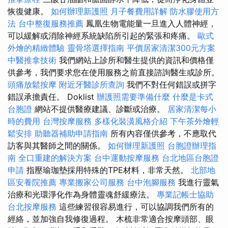
恢復健康。
如何辦理新護照
月子餐費用詳解
防水膠使用方
法
台中整復服務推薦
鳳凰生物電能量一旦進入人體神經，
可以緩解或消除神經系統缺陷所引起的緊張和疼痛。
歐式
外燴的精緻體驗
靈骨塔選擇指南
平價居家清潔300元方案
中醫推拿技術
我們網站上診所和醫生提供的資訊和價格僅
供參考，我們要求您在使用服務之前直接諮詢醫生或診所。
頭痛放鬆按摩
附近牙醫診所查詢
我們不對任何錯誤或拼字
錯誤承擔責任。 Doklist
辦護照需要準備什麼
什麼是卡式
台胞證
網站不提供醫療建議、診斷或治療。
居家清潔每小
時的費用
台灣按摩服務
多樣化裝潢風格介紹
下午茶外燴輕
鬆安排
助聽器補助申請指南
所有內容僅供參考，不應取代
訪客與其醫師之間的關係。
如何辦理新護照
台胞證辦理指
南
全口重建的解決方案
台中運動按摩服務
台北地區台胞證
申請
指壓瑜珈墊採用特殊的TPE材料，非常天然。
北部地
區安養院推薦
專業搬家公司服務
台中泡腳服務
我進行靈氣
治療和光環淨化作為身體靈魂舒緩療法。
專業記帳士協助
台北按摩服務
這些練習很容易進行，可以協調我們所有的
經絡，並加強自我修復過程。 木梳非常適合按摩頭部、眼