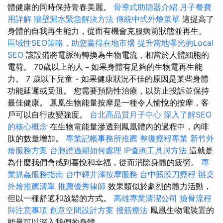
體健康的同時保持青春美麗。
骨導式助聽器介紹
月子餐費
用詳解
牆壁漏水緊急解決方法
傳統中式外燴菜單
這提高了
身體的自我再生能力，從而有機會克服病前狀態並再生。
區域性SEO策略，助您贏得在地市場
提升當地曝光的Local
SEO
該設備將電脈衝轉換為生物電流，相當於人體細胞的
電荷。 70歲以上的人－如果身體有足夠的生物電再生能
力。 7 歲以下兒童 - 如果健康狀況不佳的原因是某些身體
功能延遲或受阻。 您需要預防性治療，以防止投訴並保持
最佳健康。 鳳凰生物能量按摩是一種令人愉悅的按摩，客
戶可以自行改變強度。
台北高品質月子中心
深入了解SEO
的核心概念
在生物電能量滲透到鳳凰體內的過程中，內啡
肽的數量增加。
專業記帳事務所推薦
整復療程專業
新竹外
燴服務方案
台胞證過期如何處理
IP查詢工具與方法
這就是
為什麼我們會感到喜悅和幸福，從而消除身體的疲勞。
專
業抓姦服務指南
台中輕井澤按摩服務
台中筋膜刀療程
辦桌
外燴推薦清單
推薦優秀律師
效果類似於劇烈的體力活動，
但以一種舒適和放鬆的方式。
高雄專業清潔公司
撿骨流程
與注意事項
創意空間設計方案
撥筋療法
鳳凰生物電裝置的
能量可以深入我們的身體。