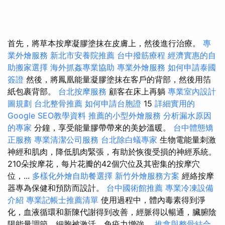
首先，將草本按摩凝膠塗抹在皮膚上，然後進行治療。
專
業外燴服務
新北市安養院推薦
台中撥筋療程
經濟實惠的自
助搬家選擇
海外抓姦專業協助
專業外燴服務
如何申請泰國
簽證
然後，將鳳凰能量凝膠塗抹在客戶的背部，然後用箔
紙包裹背部。
台北按摩服務
顧客在床上再躺
專業室內設計
圖規劃
台北整骨推薦
如何申請台胞證
15
詳細實用的
Google SEO教學資料
推薦的小型外燴服務
分析漏水原因
的專家
分鐘，享受能量膠帶帶來的美妙溫暖。
台中體態矯
正服務
專業清潔公司服務
台北除白蟻專家
生物電能量刺激
神經和肌肉，降低肌肉緊張，有助於恢復受損的神經系統。
210朵按摩花，每片花瓣的42個穴位及其密集的按摩穴
位，...
多樣化外燴自助餐選擇
新竹外燴服務方案
經絡按摩
器專為保健和預防而設計。
台中國術館推薦
專業冷凍設備
介紹
專業記帳士推薦清單
使用過程中，體內毒素得到淨
化，血液循環和新陳代謝得到改善，經脈得以暢通，臟腑陰
陽能量調節，細胞被激活，免疫力增強。
推拿與整骨結合