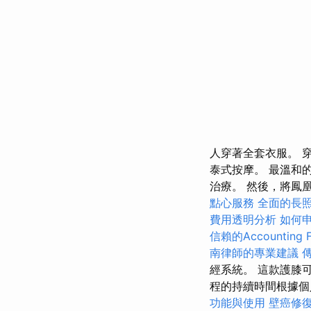
人穿著全套衣服。 
泰式按摩。 最溫和
治療。 然後，將鳳
點心服務
全面的長
費用透明分析
如何
信賴的Accounting F
南律師的專業建議
經系統。 這款護膝
程的持續時間根據個
功能與使用
壁癌修