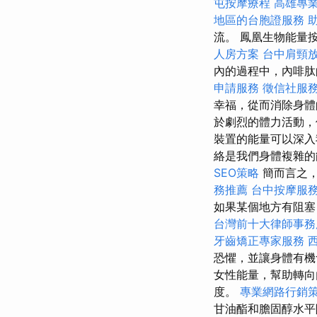
屯按摩療程
高雄專
地區的台胞證服務
流。 鳳凰生物能量
人房方案
台中肩頸
內的過程中，內啡
申請服務
徵信社服
幸福，從而消除身
於劇烈的體力活動
裝置的能量可以深入
絡是我們身體複雜的
SEO策略
簡而言之
務推薦
台中按摩服
如果某個地方有阻塞
台灣前十大律師事務
牙齒矯正專家服務
恐懼，並讓身體有
女性能量，幫助轉向
度。
專業網路行銷
甘油酯和膽固醇水平