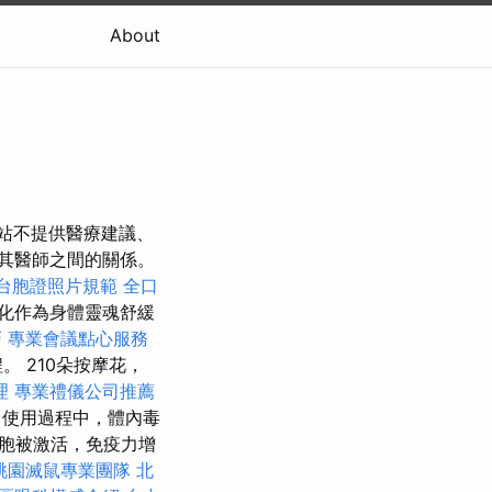
About
站不提供醫療建議、
其醫師之間的關係。
台胞證照片規範
全口
化作為身體靈魂舒緩
巧
專業會議點心服務
 210朵按摩花，
理
專業禮儀公司推薦
使用過程中，體內毒
胞被激活，免疫力增
桃園滅鼠專業團隊
北