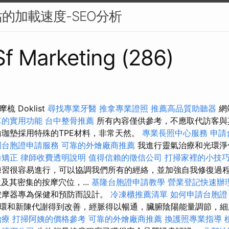
的加載速度-SEO分析
 Sf Marketing (286)
 Doklist
尋找專業牙醫
推拿專業證照
推薦高品質助聽器
網
車的實用功能
台中整骨推薦
所有內容僅供參考，不應取代訪客與
珈墊採用特殊的TPE材料，非常天然。
專業長照中心服務
申請
園台胞證申請服務
可靠的外燴廠商推薦
我進行靈氣治療和光環淨
力矯正
律師收費透明說明
值得信賴的徵信公司
打掃家裡的小技
練習很容易進行，可以協調我們所有的經絡，並加強自我修復過程。
及其密集的按摩穴位，...
基隆台胞證申請教學
營業登記快速辦
摩器專為保健和預防而設計。
冷凍櫃推薦清單
如何申請台胞證
環和新陳代謝得到改善，經脈得以暢通，臟腑陰陽能量調節，細
治療
打掃阿姨的價格參考
可靠的外燴廠商推薦
換護照專業指導