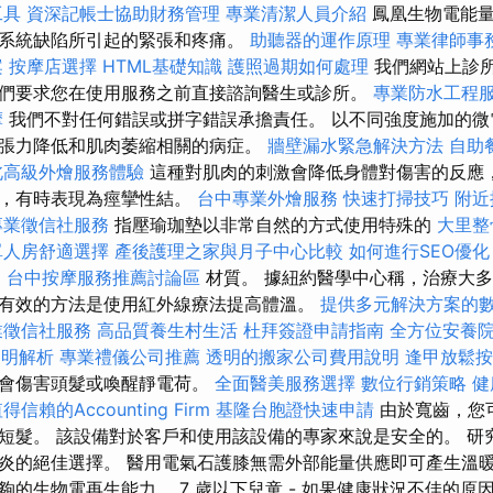
工具
資深記帳士協助財務管理
專業清潔人員介紹
鳳凰生物電能量
系統缺陷所引起的緊張和疼痛。
助聽器的運作原理
專業律師事
案
按摩店選擇
HTML基礎知識
護照過期如何處理
我們網站上診
們要求您在使用服務之前直接諮詢醫生或診所。
專業防水工程
摩
我們不對任何錯誤或拼字錯誤承擔責任。 以不同強度施加的微
張力降低和肌肉萎縮相關的病症。
牆壁漏水緊急解決方法
自助
北高級外燴服務體驗
這種對肌肉的刺激會降低身體對傷害的反應
態，有時表現為痙攣性結。
台中專業外燴服務
快速打掃技巧
附近
專業徵信社服務
指壓瑜珈墊以非常自然的方式使用特殊的
大里整
單人房舒適選擇
產後護理之家與月子中心比較
如何進行SEO優化
E
台中按摩服務推薦討論區
材質。 據紐約醫學中心稱，治療大
有效的方法是使用紅外線療法提高體溫。
提供多元解決方案的
業徵信社服務
高品質養生村生活
杜拜簽證申請指南
全方位安養
透明解析
專業禮儀公司推薦
透明的搬家公司費用說明
逢甲放鬆
不會傷害頭髮或喚醒靜電荷。
全面醫美服務選擇
數位行銷策略
健
得信賴的Accounting Firm
基隆台胞證快速申請
由於寬齒，您
短髮。 該設備對於客戶和使用該設備的專家來說是安全的。 研
炎的絕佳選擇。 醫用電氣石護膝無需外部能量供應即可產生溫暖
夠的生物電再生能力。 7 歲以下兒童 - 如果健康狀況不佳的原