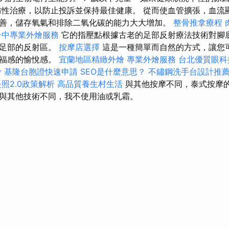
防性治療，以防止投訴並保持最佳健康。 從而使血管擴張，血流
善，儲存氧氣和排除二氧化碳的能力大大增加。
整骨推拿療程
台中專業外燴服務
它的指壓點根據古老的足部反射療法技術對腳
激足部的反射區。
按摩店選擇
這是一種簡單而自然的方式，讓您
幸福感的愉悅感。
宜蘭地區精緻外燴
專業外燴服務
台北優質眼科
考
基隆台胞證快速申請
SEO是什麼意思？
不鏽鋼洗手台設計推
長照2.0政策解析
高品質養生村生活
與其他按摩不同，泰式按摩
與其他技術不同，我不使用油或乳霜。