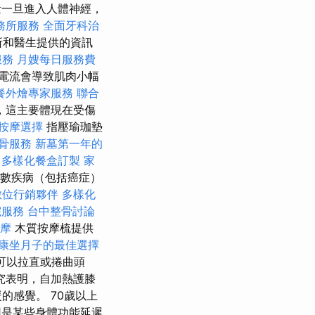
一旦進入人體神經，
務所服務
全面牙科治
所和醫生提供的資訊
服務
月嫂每日服務費
電流會導致肌肉小幅
餐外燴專家服務
聯合
，這主要體現在受傷
按摩選擇
指壓瑜珈墊
骨服務
新墓第一年的
多樣化餐盒訂製
家
多數疾病（包括癌症）
數位行銷夥伴
多樣化
院服務
台中整骨討論
按摩
木質按摩梳提供
康坐月子的最佳選擇
可以拉直或捲曲頭
究表明，自加熱護膝
的感覺。 70歲以上
因是某些身體功能延遲