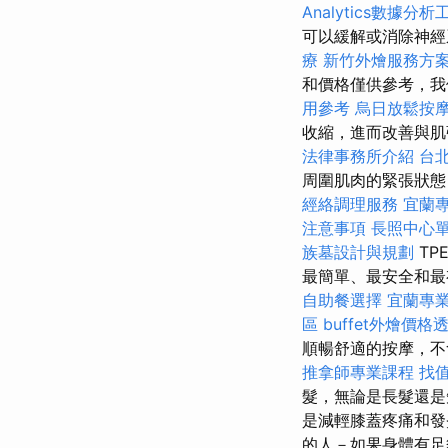
Analytics數據分析
可以緩解或消除神經
療
新竹外燴服務方
和價格僅供參考，我
用參考
烏日放鬆按
收縮，進而改善與肌
法律事務所介紹
台
周圍肌肉的緊張狀
經絡調理服務
宜蘭
注意事項
長照中心
族墓設計與規劃
TP
最簡單、最安全和最
自助餐選擇
宜蘭專
區
buffet外燴價格
順暢舒適的按摩，
推拿師專業課程
找值
髮，無論是長髮還是
是減輕膝蓋疼痛和發
的人－如果身體有足