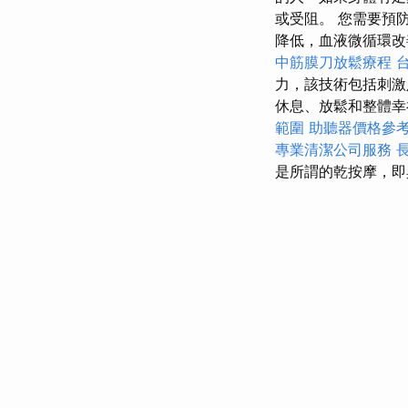
或受阻。 您需要預
降低，血液微循環改
中筋膜刀放鬆療程
力，該技術包括刺
休息、放鬆和整體
範圍
助聽器價格參
專業清潔公司服務
是所謂的乾按摩，即