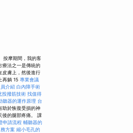
按摩期間，我的客
方療法之一是傳統的
在皮膚上，然後進行
再躺 15
專業會議
人員介紹
白內障手術
北投撥筋技術
找值得
助聽器的運作原理
台
有助於恢復受損的神
天後的腿部疼痛。 課
證申請流程
輔聽器的
服務方案
縮小毛孔的