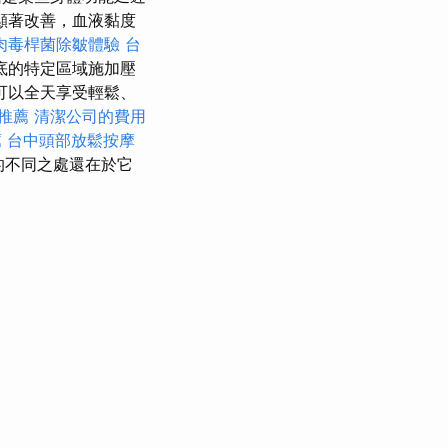
顯著改善，血液黏度
肉毒桿菌除皺體驗
台
底的特定區域施加壓
可以全天享受輕鬆、
推薦
清潔公司的費用
薦
台中頭部放鬆按摩
的不同之處還在於它