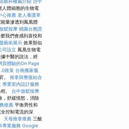
區眼科權威介紹
台中
應人體細胞的生物電
中心推薦
老人養護單
能量滲透到鳳凰體
放鬆按摩
桃園台胞證
麼我們會感到喜悅和
盤藝術展示
效果類似
公司設立
鳳凰生物電
根據中醫的說法，經
頁體驗的On Page
.0政策
台南搬家服
器官。
推拿與整復結合
社
專業室內設計服務
過程。
台中放鬆按摩
旅，舒緩憤怒，消除
服務推薦
平衡男性和
完全控制電流的深
。
天母推拿推薦
三酸
科專業服務
Google