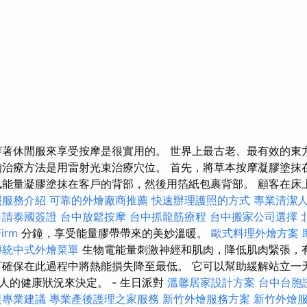
穿著休閒服來享受按摩是很實用的。 世界上最古老、最有效的東
的治療方法是用雷射光束治療穴位。 首先，將草本按摩凝膠塗抹
凰能量凝膠塗抹在客戶的背部，然後用箔紙包裹背部。 顧客在床上
照服務介紹
可靠的外燴廠商推薦
快速辦理護照的方式
專業清潔
申請泰國簽證
台中放鬆按摩
台中抓龍筋療程
台中搬家公司選擇
irm
分鐘，享受能量膠帶帶來的美妙溫暖。
歐式料理外燴方案
傳統中式外燴菜單
生物電能量刺激神經和肌肉，降低肌肉緊張，
可確保在此過程中將熱能損失降至最低。 它可以幫助緩解站立一
人的健康狀況來決定。 - 生日派對
溫馨居家設計方案
台中台胞
復專業建議
專業產後護理之家服務
新竹外燴服務方案
新竹外燴