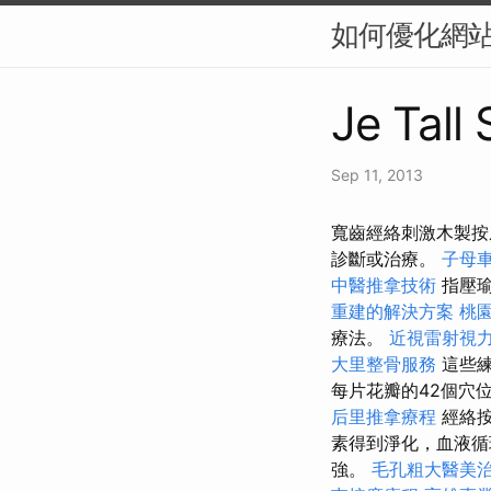
如何優化網站
Je Tall
Sep 11, 2013
寬齒經絡刺激木製按摩梳
診斷或治療。
子母
中醫推拿技術
指壓瑜
重建的解決方案
桃
療法。
近視雷射視
大里整骨服務
這些
每片花瓣的42個穴位
后里推拿療程
經絡按
素得到淨化，血液循
強。
毛孔粗大醫美