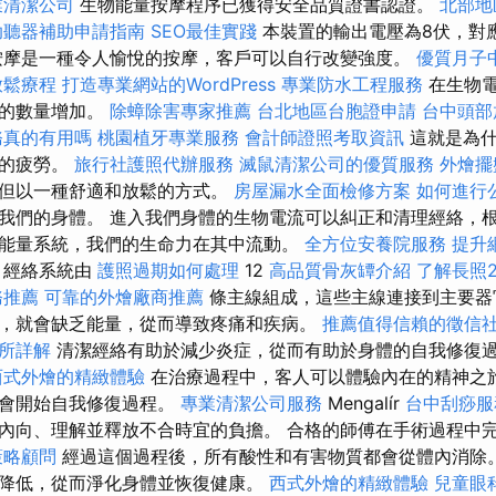
業清潔公司
生物能量按摩程序已獲得安全品質證書認證。
北部地
助聽器補助申請指南
SEO最佳實踐
本裝置的輸出電壓為8伏，對
按摩是一種令人愉悅的按摩，客戶可以自行改變強度。
優質月子
放鬆療程
打造專業網站的WordPress
專業防水工程服務
在生物電
肽的數量增加。
除蟑除害專家推薦
台北地區台胞證申請
台中頭部
務真的有用嗎
桃園植牙專業服務
會計師證照考取資訊
這就是為什
體的疲勞。
旅行社護照代辦服務
滅鼠清潔公司的優質服務
外燴擺
，但以一種舒適和放鬆的方式。
房屋漏水全面檢修方案
如何進行
我們的身體。 進入我們身體的生物電流可以糾正和清理經絡，
能量系統，我們的生命力在其中流動。
全方位安養院服務
提升網
，經絡系統由
護照過期如何處理
12
高品質骨灰罈介紹
了解長照2
務推薦
可靠的外燴廠商推薦
條主線組成，這些主線連接到主要
，就會缺乏能量，從而導致疼痛和疾病。
推薦值得信賴的徵信
所詳解
清潔經絡有助於減少炎症，從而有助於身體的自我修復
西式外燴的精緻體驗
在治療過程中，客人可以體驗內在的精神之
機會開始自我修復過程。
專業清潔公司服務
Mengalír
台中刮痧
內向、理解並釋放不合時宜的負擔。 合格的師傅在手術過程中
策略顧問
經過這個過程後，所有酸性和有害物質都會從體內消除
降低，從而淨化身體並恢復健康。
西式外燴的精緻體驗
兒童眼