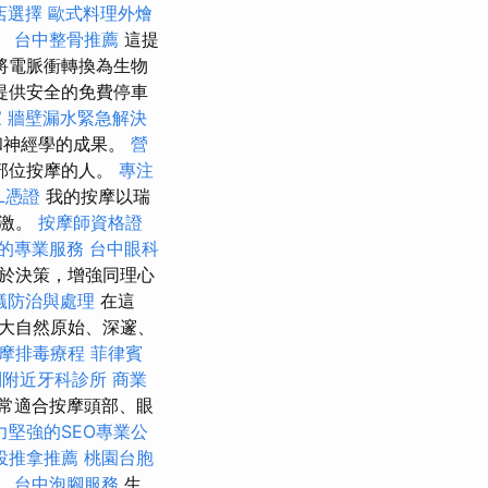
店選擇
歐式料理外燴
。
台中整骨推薦
這提
將電脈衝轉換為生物
提供安全的免費停車
家
牆壁漏水緊急解決
和神經學的成果。
營
部位按摩的人。
專注
L憑證
我的按摩以瑞
刺激。
按摩師資格證
的專業服務
台中眼科
助於決策，增強同理心
蟻防治與處理
在這
大自然原始、深邃、
按摩排毒療程
菲律賓
到附近牙科診所
商業
非常適合按摩頭部、眼
力堅強的SEO專業公
投推拿推薦
桃園台胞
。
台中泡腳服務
生