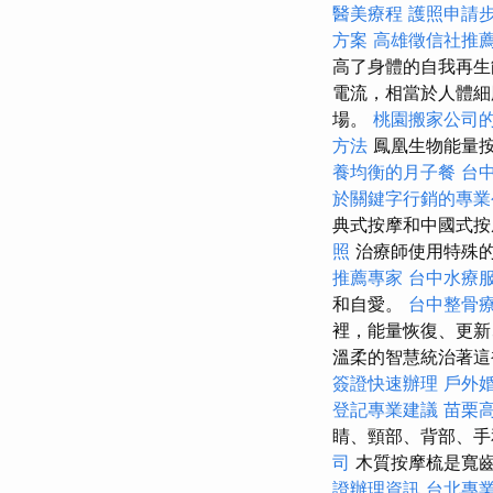
醫美療程
護照申請
方案
高雄徵信社推
高了身體的自我再生
電流，相當於人體細
場。
桃園搬家公司
方法
鳳凰生物能量按
養均衡的月子餐
台
於關鍵字行銷的專業
典式按摩和中國式按
照
治療師使用特殊
推薦專家
台中水療
和自愛。
台中整骨
裡，能量恢復、更新
溫柔的智慧統治著
簽證快速辦理
戶外
登記專業建議
苗栗
睛、頸部、背部、手
司
木質按摩梳是寬
證辦理資訊
台北專