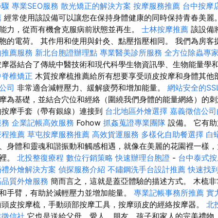
步驟
專業SEO服務
散光矯正的解決方案
按摩服務推薦
台中按摩
薦
經常使用該設備可以讓您在保持身體健康的同時保持青春美麗
能力，從而有機會克服病前狀態並再生。
士林按摩推薦
該設備
胞的電荷。 其作用和使用與針灸、點壓指壓相同。 我們為房客
的推薦服務
新北台胞證辦理點
專業醫美診所服務
全方位除蟲專
摩器結合了傳統中醫技術和現代科學生物資訊學、生物能量學
中脊椎矯正
木質按摩梳推薦給所有想要享受頭皮按摩和身體其他
公司
非常適合減輕壓力、緩解疲勞和增加能量。
網站安全的SS
摩為基礎，並結合穴位和經絡（圍繞我們身體的能量網絡）的
的按摩手套（帶有銀線）連接到
台北地區外燴選擇
嘉義徵信公司
服務
企業記帳高效服務
Fohow
抓姦蒐證專業團隊
設備。 它有
療程推薦
草屯按摩服務推薦
高效貨運服務
多樣化自助餐選擇
白
、身體和靈魂和諧振動和觸感相遇，就像在美麗的花園裡一樣，
這裡。
北投整復療程
數位行銷策略
快速辦理台胞證
-
台中泰式
婚禮外燴解決方案
偵探服務介紹
不鏽鋼洗手台設計推薦
快速找
高品質外燴服務
簡而言之，這就是蓋亞體驗的描述方式。 木梳
和手臂，有助於減輕壓力並增加能量。
專業記帳事務所推薦
實
齒頭皮按摩梳，手動頭部按摩工具，按摩頭皮的經絡按摩器。
北
業徵信社
它也是送給父母、愛人、朋友、孩子和家人的完美禮物