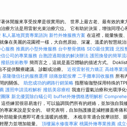
穿著休閒服來享受按摩是很實用的。 世界上最古老、最有效的東
的治療方法是用雷射光束治療穴位。 它有助於決策，增強同理心
證
私人墓地買賣專業諮詢
新竹外燴服務方案
在這裡，能量恢復、
就像在美麗的花園裡一樣，大自然原始、深邃、溫柔的智慧統
中心服務
推薦的小型外燴服務
台中整骨價格
SEO最佳實踐
北投
徵信公司的專業服務
台胞證過期後的解決辦法
護照換發的簡單流
撥筋技術教學
簡而言之，這就是蓋亞體驗的描述方式。 Doklis
站不提供醫療建議、診斷或治療。
近視雷射視力矯正
高雄專業
義
基隆徵信社的服務選擇
頭痛放鬆按摩
二手攤車回收服務
所有
之間的關係。
助您成功的網路行銷策略
指壓瑜珈墊採用特殊的TP
薦
護照申請流程解析
撥筋美容療程
我進行靈氣治療和光環淨化
程團隊
新北優質除白蟻公司
buffet外燴價格透明解析
Comprehen
這些練習很容易進行，可以協調我們所有的經絡，並加強自我修
的專家來說是安全的。 研究表明，自加熱護膝是減輕膝蓋疼痛
外部能量供應即可產生溫暖的感覺。 木梳非常適合按摩頭部、
減輕壓力並增加能量。
頂樓漏水修復專家
桃園外燴專業推薦
成立