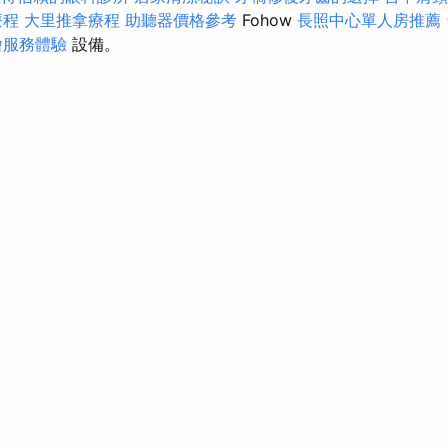
療程
大里推拿療程
助聽器價格參考
Fohow
長照中心單人房推薦
燴服務體驗
設備。