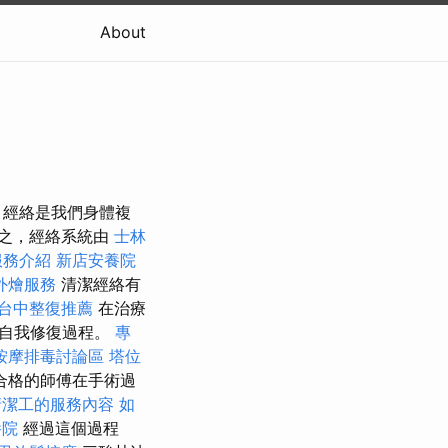
About
，經絡是我們身體複
之，經絡系統由
士林
服務介紹
新店安養院
外燴服務
清潔經絡有
台中整復推薦
在治療
始自我修復過程。
專
按摩排毒討論區
塔位
合格的師傅在手術過
清潔工的服務內容
如
養院
經過這個過程