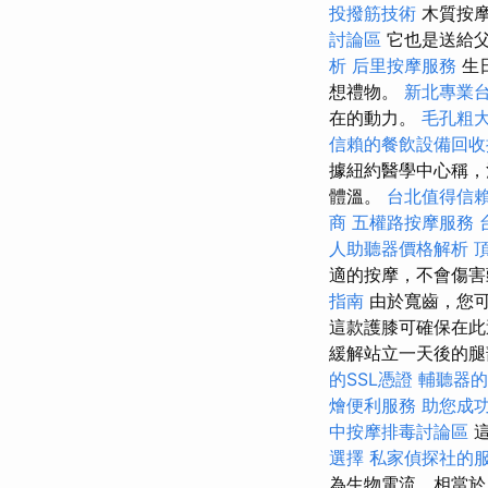
投撥筋技術
木質按摩
討論區
它也是送給
析
后里按摩服務
生
想禮物。
新北專業
在的動力。
毛孔粗
信賴的餐飲設備回收
據紐約醫學中心稱，
體溫。
台北值得信
商
五權路按摩服務
人助聽器價格解析
適的按摩，不會傷
指南
由於寬齒，您可
這款護膝可確保在
緩解站立一天後的
的SSL憑證
輔聽器的
燴便利服務
助您成
中按摩排毒討論區
選擇
私家偵探社的
為生物電流，相當於