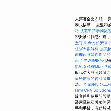
人穿著全套衣服。 
泰式按摩。 最溫和
巧
快速申請泰國簽
諧振動和觸感相遇，
盒訂製
全方位安養
住宿天數解析
嘉義
處理台胞證過期問題
南
台中泡腳服務
網
規範
SEO的真正含
取代訪客與其醫師
值得信賴的會計師推
法。
可靠的防水工
Firm CPA Solutions
於客戶和使用該設備
醫用電氣石護膝無需
手和手臂，有助於