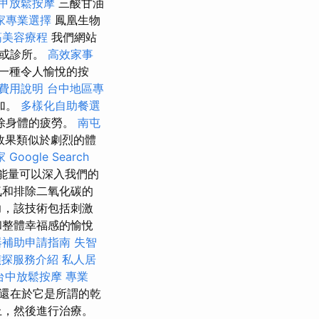
甲放鬆按摩
三酸甘油
家專業選擇
鳳凰生物
筋美容療程
我們網站
生或診所。
高效家事
一種令人愉悅的按
費用說明
台中地區專
加。
多樣化自助餐選
除身體的疲勞。
南屯
效果類似於劇烈的體
家
Google Search
能量可以深入我們的
氣和排除二氧化碳的
力，該技術包括刺激
和整體幸福感的愉悅
器補助申請指南
失智
偵探服務介紹
私人居
台中放鬆按摩
專業
還在於它是所謂的乾
上，然後進行治療。