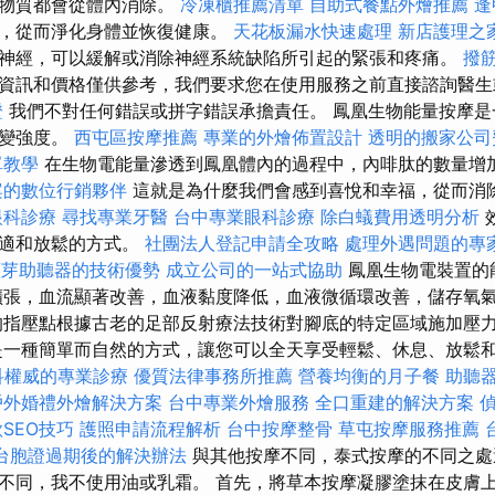
害物質都會從體內消除。
冷凍櫃推薦清單
自助式餐點外燴推薦
逢
低，從而淨化身體並恢復健康。
天花板漏水快速處理
新店護理之
神經，可以緩解或消除神經系統缺陷所引起的緊張和疼痛。
撥
資訊和價格僅供參考，我們要求您在使用服務之前直接諮詢醫
證
我們不對任何錯誤或拼字錯誤承擔責任。 鳳凰生物能量按摩是
改變強度。
西屯區按摩推薦
專業的外燴佈置設計
透明的搬家公司
單教學
在生物電能量滲透到鳳凰體內的過程中，內啡肽的數量增
案的數位行銷夥伴
這就是為什麼我們會感到喜悅和幸福，從而消
眼科診療
尋找專業牙醫
台中專業眼科診療
除白蟻費用透明分析
舒適和放鬆的方式。
社團法人登記申請全攻略
處理外遇問題的專
藍芽助聽器的技術優勢
成立公司的一站式協助
鳳凰生物電裝置的
擴張，血流顯著改善，血液黏度降低，血液微循環改善，儲存氧
的指壓點根據古老的足部反射療法技術對腳底的特定區域施加壓
是一種簡單而自然的方式，讓您可以全天享受輕鬆、休息、放鬆
科權威的專業診療
優質法律事務所推薦
營養均衡的月子餐
助聽
戶外婚禮外燴解決方案
台中專業外燴服務
全口重建的解決方案
SEO技巧
護照申請流程解析
台中按摩整骨
草屯按摩服務推薦
台胞證過期後的解決辦法
與其他按摩不同，泰式按摩的不同之處
不同，我不使用油或乳霜。 首先，將草本按摩凝膠塗抹在皮膚