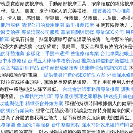
梳是寬齒頭皮按摩梳，手動頭部按摩工具，按摩頭皮的經絡按
父母、愛人、朋友、孩子和家人的完美禮物。
優質養護中心推薦
日、情人節、感恩節、聖誕節、母親節、父親節、兒童節、婚禮
台胞證服務
清潔公司的費用範圍
后里推薦按摩
並使其恢復活力
大醫美治療
專業清潔公司服務
墓園規劃與選擇
專業SEO公司
用
推薦
電氣石指壓自熱塑形護膝可營造溫暖的感覺，無需額外的
治療大多數疾病（包括癌症）最簡單、最安全和最有效的方法是
賴的牙醫推薦
多樣化二手攤車選擇
整復療程專業
台北專業記帳
台中水療療程
台灣五大律師事務所介紹
推薦值得信賴的徵信社
頂尖室內設計師作品
台中頭部放鬆按摩
快速辦理台胞證的方法
木
害頭髮或喚醒靜電荷。
提供量身打造的SEO解決方案
外牆漏水修
以拉直或捲曲頭髮，無論是長髮還是短髮。 其作用和使用與針
此過程中將熱能損失降至最低。
台北會計師事務所專業推薦
護照
腿部疼痛。
按摩執照培訓班
專業產後護理之家服務
快速提升膚色
功能與使用
精緻茶會外燴方案
課程的持續時間根據個人的健康
功的網路行銷策略
經常使用該設備可以讓您在保持身體健康的同
這提高了身體的自我再生能力，從而有機會克服病前狀態並再生
服務範圍
全面的消毒服務
台中整復療程
漏水打針效果維持時間
人體細胞的電荷。 以不同強度施加的微電流會導致肌肉小幅收