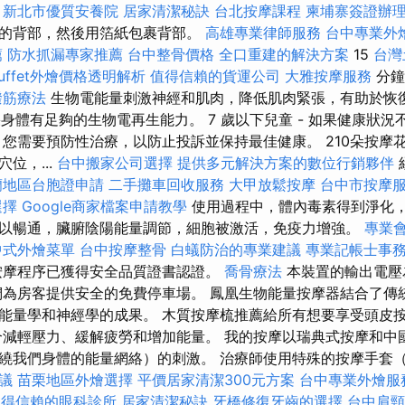
新北市優質安養院
居家清潔秘訣
台北按摩課程
柬埔寨簽證辦
的背部，然後用箔紙包裹背部。
高雄專業律師服務
台中專業外
薦
防水抓漏專家推薦
台中整骨價格
全口重建的解決方案
15
台灣
uffet外燴價格透明解析
值得信賴的貨運公司
大雅按摩服務
分鐘
撥筋療法
生物電能量刺激神經和肌肉，降低肌肉緊張，有助於恢
身體有足夠的生物電再生能力。 7 歲以下兒童 - 如果健康狀
 您需要預防性治療，以防止投訴並保持最佳健康。 210朵按摩
位，...
台中搬家公司選擇
提供多元解決方案的數位行銷夥伴
蘭地區台胞證申請
二手攤車回收服務
大甲放鬆按摩
台中市按摩
選擇
Google商家檔案申請教學
使用過程中，體內毒素得到淨化
以暢通，臟腑陰陽能量調節，細胞被激活，免疫力增強。
專業
中式外燴菜單
台中按摩整骨
白蟻防治的專業建議
專業記帳士事
按摩程序已獲得安全品質證書認證。
喬骨療法
本裝置的輸出電壓
們為房客提供安全的免費停車場。 鳳凰生物能量按摩器結合了傳
能量學和神經學的成果。 木質按摩梳推薦給所有想要享受頭皮
合減輕壓力、緩解疲勞和增加能量。 我的按摩以瑞典式按摩和中
繞我們身體的能量網絡）的刺激。 治療師使用特殊的按摩手套
議
苗栗地區外燴選擇
平價居家清潔300元方案
台中專業外燴服
值得信賴的眼科診所
居家清潔秘訣
牙橋修復牙齒的選擇
台中肩