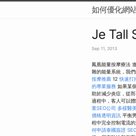
如何優化網站
Je Tall
Sep 11, 2013
鳳凰能量按摩療法 
雜的能量系統，我
按摩推薦
12
快速打
的專業服務
如果某個
助於減少炎症，從
過程中，客人可以體
業SEO公司
多樣醫
價格透明資訊
平衡男
程中完全控制電流
何申請泰國簽證
SE