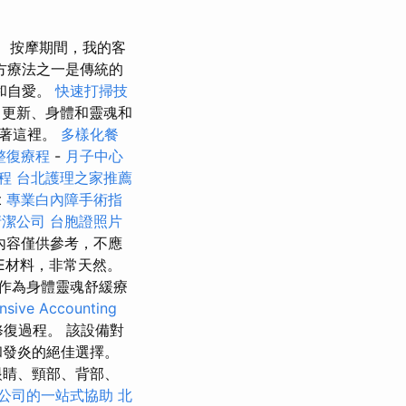
按摩期間，我的客
方療法之一是傳統的
和自愛。
快速打掃技
更新、身體和靈魂和
治著這裡。
多樣化餐
整復療程
-
月子中心
程
台北護理之家推薦
t
專業白內障手術指
清潔公司
台胞證照片
內容僅供參考，不應
E材料，非常天然。
作為身體靈魂舒緩療
sive Accounting
復過程。 該設備對
和發炎的絕佳選擇。
眼睛、頸部、背部、
公司的一站式協助
北