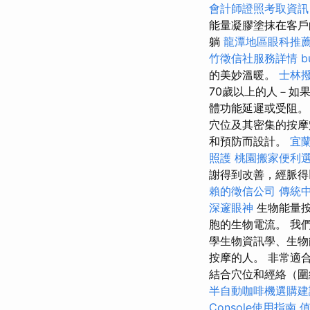
會計師證照考取資訊
能量凝膠塗抹在客戶
躺
龍潭地區眼科推
竹徵信社服務詳情
b
的美妙溫暖。
士林
70歲以上的人－如果
體功能延遲或受阻。
穴位及其密集的按摩穴
和預防而設計。
宜
照護
桃園搬家便利
謝得到改善，經脈得
賴的徵信公司
傳統
深邃眼神
生物能量
胞的生物電流。 我
學生物資訊學、生物
按摩的人。 非常適
結合穴位和經絡（圍
半自動咖啡機選購建
Console使用指南