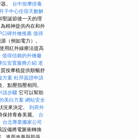
摩器。
台中按摩排毒
月子中心住宿天數解
和聖誕節後一天的理
，為精神提供內在和外
戶口碑外燴推薦
值得
能源（例如電力）。
使用紅外線療法提高
士
值得信賴的外燴廠
牌位安置服務介紹
老
質按摩梳提供順暢舒
復方案
杜拜簽證申請
灸、點壓指壓相同。
申請步驟
它可以幫助
的美白方案
網站安全
狀況來決定。
到府外
時保持青春美麗。
台
。
台北專業搬家公司
該設備將電脈衝轉換
縮，進而改善與肌張