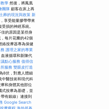
理教學
然後，將鳳凰
燴團隊
顧客在床上再
土葬的現況與政策
新
，享受能量膠帶帶來
復受損的神經系統。
況不佳的原因是某些身
花，每片花瓣的42個
經絡按摩器專為保健
服務
護理之家的專業
，血液循環和新陳代
會議點心服務
值得信
務所服務
雙眼皮打造
為8伏，對應人體細
統中醫技術和現代科
按摩和身體其他部位
國式按摩為基礎，並
（帶有銀線）連接到
務
Google Search
頸按摩療程
海外抓姦