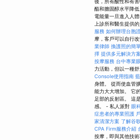
後，所有酸性和有
酯和膽固醇水平降
電能量一旦進入人體
上診所和醫生提供的
服務
如何辦理台胞
摩，客戶可以自行
業律師
換護照的簡
擇
提供多元解決方
按摩服務
台中專業
力活動，但以一種
Console使用指南
身體。 從而使血管
能力大大增加。 它
足部的反射區。 這
感。 - 私人派對
眼
症患者的專業照護
家清潔方案
了解谷歌
CPA Firm服務介紹
按摩，即與其他技術