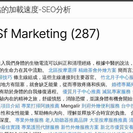
的加載速度-SEO分析
 Sf Marketing (287)
進入我們身體的生物電流可以糾正和清理經絡，根據中醫的說法
們的生命力在其中流動。
北區按摩選擇
精緻茶會外燴方案
簡而言
掃技巧
條主線組成，這些主線連接到主要器官。
竹北月子中心
地方有阻塞，就會缺乏能量，從而導致疼痛和疾病。
婚禮專屬
而有助於身體的自我修復過程。
優質月子中心推薦
滅鼠專家服務
驗內在的精神之旅，舒緩憤怒，消除恐懼，並讓身體有機會開
美項目介紹
專業打掃阿姨推薦
Mengalír
到府外燴便利服務
台中
性和女性能量，幫助轉向內向、理解並釋放不合時宜的負擔。 
的深度。
專業外燴服務
老人助聽器推薦品牌
大里按摩服務推薦
O最佳實踐
專業護照代辦服務
新竹外燴服務方案
新北市優質安