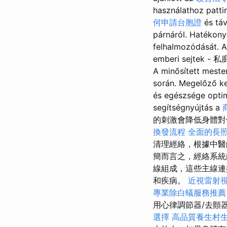
használathoz patti
何申請台胞證
és táv
párnáról. Hatékony
felhalmozódását. A
emberi sejtek -
A minősített meste
során. Megelőző k
és egészsége opti
segítségnyújtás a
的刺激會降低身體對
換發流程
全面的長
清理經絡，根據中醫
簡而言之，經絡系
線組成，這些主線
和疾病。
近視雷射
專業除白蟻服務推薦
用心律調節器/去顫
選擇
高品質養生村