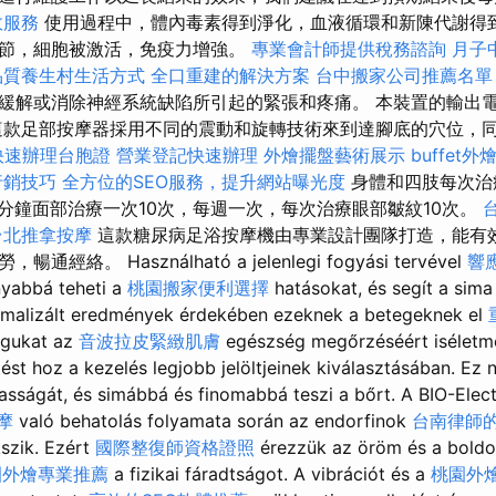
效服務
使用過程中，體內毒素得到淨化，血液循環和新陳代謝得
節，細胞被激活，免疫力增強。
專業會計師提供稅務諮詢
月子
品質養生村生活方式
全口重建的解決方案
台中搬家公司推薦名單
緩解或消除神經系統缺陷所引起的緊張和疼痛。 本裝置的輸出
這款足部按摩器採用不同的震動和旋轉技術來到達腳底的穴位，
快速辦理台胞證
營業登記快速辦理
外燴擺盤藝術展示
buffet
行銷技巧
全方位的SEO服務，提升網站曝光度
身體和四肢每次治療
0分鐘面部治療一次10次，每週一次，每次治療眼部皺紋10次。
台北推拿按摩
這款糖尿病足浴按摩機由專業設計團隊打造，能有
絡。 Használható a jelenlegi fogyási tervével
響
nyabbá teheti a
桃園搬家便利選擇
hatásokat, és segít a sim
timalizált eredmények érdekében ezeknek a betegeknek el
agukat az
音波拉皮緊緻肌膚
egészség megőrzéséért iséletm
ést hoz a kezelés legjobb jelöltjeinek kiválasztásában. Ez n
sságát, és simábbá és finomabbá teszi a bőrt. A BIO-Ele
按摩
való behatolás folyamata során az endorfinok
台南律師
szik. Ezért
國際整復師資格證照
érezzük az öröm és a boldo
園外燴專業推薦
a fizikai fáradtságot. A vibrációt és a
桃園外