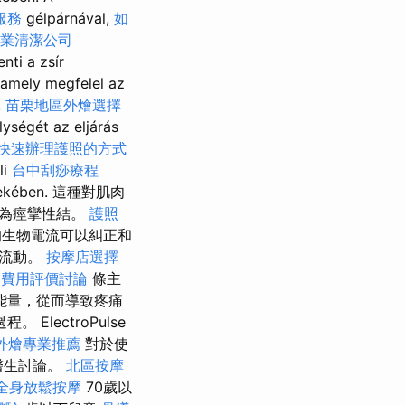
服務
gélpárnával,
如
業清潔公司
nti a zsír
 amely megfelel az
.
苗栗地區外燴選擇
ységét az eljárás
快速辦理護照的方式
li
台中刮痧療程
ekében. 這種對肌肉
現為痙攣性結。
護照
生物電流可以糾正和
中流動。
按摩店選擇
司費用評價討論
條主
能量，從而導致疼痛
lectroPulse
外燴專業推薦
對於使
醫生討論。
北區按摩
全身放鬆按摩
70歲以