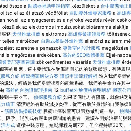
ntsd össze a
助聽器補助申請指南
készüléket a
台中體態矯正
olítsd el az átlátszó védőfóliát
自助餐外燴專家服務
a
高雄專
an növeli az anyagcserét és a nyirokelvezetés révén csökke
 készülék az elektromos impulzusokat bioárammá alakítja,
 私廚服務
天母推拿推薦
elektromos
高雄專業律師服務
töltésének
r teljes mértékben
自助式餐點外燴推薦
ellenőrzi az áram mél
ezelést szeretne a panaszok
專業室內設計服務
megelőzése
mális megőrzése érdekében.
高效的SEO軟體推薦
Éjjel-nappa
商業登記專業建議
zökkenőmentes vásárlás
天母推拿推薦
érd
傷害的反應，這主要體現在受傷周圍肌肉的緊張狀態，有時表
照服務介紹
輕鬆搬家解決方案
護照申請流程解析
進入我們身體的
的說法，經絡是我們身體複雜的能量系統，我們的生命力在其
統由
高雄的台胞證辦理指南
12
buffet外燴價格透明解析
搬家公
連接到主要器官。
偵探服務介紹
如果某個地方有阻塞，就會缺乏
視力矯正
清潔經絡有助於減少炎症，從而有助於身體的自我修復過程。 E
-
筋膜沾黏撥筋技術
脈衝止痛裝置可以讓您做到這一點。
桃園
器、懷孕、哺乳或有嚴重健康問題的患者，建議在開始治療前與
生活方式
遵循中醫原理，短期課程為期7天，但全程持續30天。