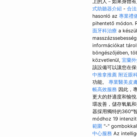
上的人－如果身體
式助聽器介紹
-
合法
hasonló az
專業禮
pihentető módon. R
面牙科治療
a készül
masszázssebesség 
információkat táro
böngészőjében, töb
közvetlenül,
宜蘭外
該設備可以讓您在保
中推拿推薦
附近眼
功能。
專業醫美皮
帳高效服務
因此，專
更大的舒適度和愉
環改善，儲存氧氣和
器採用獨特的360°
módhoz 19 intenzi
範圍
"-" gombokkal 
中心服務
Az intell