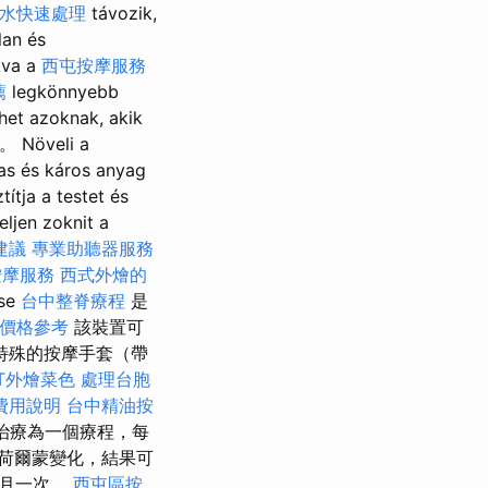
水快速處理
távozik,
lan és
tva a
西屯按摩服務
薦
legkönnyebb
het azoknak, akik
Növeli a
as és káros anyag
títja a testet és
eljen zoknit a
建議
專業助聽器服務
按摩服務
西式外燴的
lse
台中整脊療程
是
價格參考
該裝置可
特殊的按摩手套（帶
ET外燴菜色
處理台胞
費用說明
台中精油按
治療為一個療程，每
荷爾蒙變化，結果可
每月一次。
西屯區按