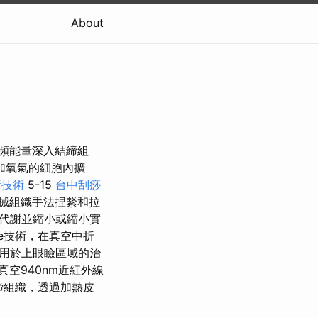
About
射頻能量深入結締組
加氧氣的細胞內擴
新技術
5-15
台中刮痧
械組織手法捏緊和拉
代謝並縮小或縮小實
ape技術，在真空中折
用於上眼瞼區域的治
真空940nm近紅外線
締組織，透過加熱皮