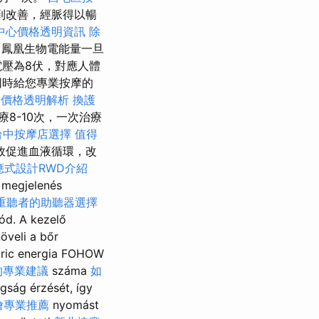
到改善，經脈得以暢
中心價格透明資訊
除
鳳凰生物電能量一旦
電壓為8伏，對應人體
同時給您專業按摩的
外燴價格透明解析
換護
8-10次，一次治療
台中按摩店選擇
值得
效促進血液循環，改
應式設計RWD介紹
a megjelenés
重聽者的助聽器選擇
ód. A kezelő
öveli a bőr
ctric energia FOHOW
的專業建議
száma
如
gság érzését, így
燴專業推薦
nyomást