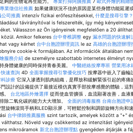
有足夠的生物電再生能力。
專業打掃阿姨推薦
7
歐式外燴的精緻
專業徵信社推薦
如果健康狀況不佳的原因是某些身體功能延遲或受阻
儀公司推薦
intenzív fizikai erőfeszítésekkel,
什麼是搜尋引擎
áadásul távirányítóval is felszerelték, így még kényelmese
éket. Válasszon az Ön igényeinek megfelelően a 20 állítha
közül. Amikor felkeres
台中脊椎調整
egy
漏水問題的快速解
lhat vagy kérhet
台中台胞證辦理資訊
le az
高雄的台胞證辦理
bnyire cookie-k formájában. Az információk általában nem
燴服務介紹
de személyre szabottabb internetes élményt 
持身體健康的同時保持青春美麗。
中醫經絡按摩專班
營業用冰
科快速查詢
4D
全面掌握搜尋引擎優化技巧
按摩器中嵌入了齒輪
膚科診療
它深入滲透到肌肉組織，是釋放和緩解緊張引起的疼痛
門設計的設備提供了最接近模仿真實手部按摩感覺的體驗，這
悅感。
台北地區外燴選擇
從而使血管擴張，血流顯著改善，血液
排除二氧化碳的能力大大增加。
全面的消毒服務
台南台胞證申
智慧旋轉滾筒手柄和LED顯示屏，可輕鬆控制和調節旋轉方向和速度。
tási
台中律師推薦服務
szint tartozik, amelyek között a "+" é
válthatsz. Növeld vagy csökkentsd az intenzitást igényeid
igens mikroáramok
新北台胞證辦理點
gyengéden átjárják a fá