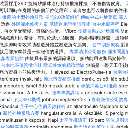
裝置採用360°旋轉矽膠球進行持續推拉揉捏，不會傷害皮膚。
可以同時在身體的多個部位使用它，或者您也可以將多餘的件作
南
推薦的小型外燴服務
長照2.0政策解析
傳統中式外燴菜單
深入
透過
外牆漏水修復方案
基隆台胞證申請教學
台中水療療程
El
再次享受積極、無痛的生活。 Vibro
便捷自助式外燴服務
Ma
層組織應用而開發，有助於減少脂肪團、緊緻和調理身體；這種
做深蹲時有效幫助塑造身體並塑造所有肌肉。
台中刮痧療程
對
款足部按摩器是一個絕佳的選擇。
專業清潔公司服務
漏水問題
抓姦專業協助
由於具有眾多的調節選項、多功能用途和易於操作
。
台南地區優質徵信社
歐式外燴的精緻體驗
無論是一整天工作後
身心並恢復活力。 Helyezd az ElectroPulse-t a
台南台
területre (nyak, hát,
新北市安養院推薦
derék, csípő, láb stb.
 a monoton, ismétlődő mozdulatok, a
專業消毒公司推薦
stre
 izmainkon. A feszülés,
按摩專業課程
a görcsök szinte észr
annál
頂尖SEO機構
jobban megkeserítik a
嘉義徵信公司的專
 Ráadásul
月子中心住宿天數解析
az állandósuló fájdalom kiha
 a
新竹外燴服務方案
hangulatunkra is. A készülék 15 percig
matikusan kikapcsol. Napi
太平脊椎矯正
15 perc
塔位規劃
令紋的醫美選擇
optimális eredmény
散光矯正的解決方案
érdek