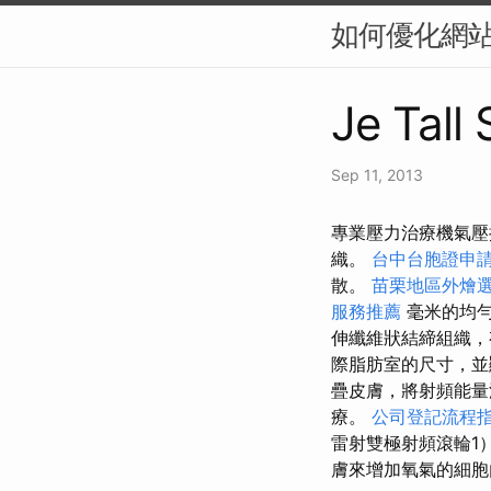
如何優化網站
Je Tall
Sep 11, 2013
專業壓力治療機氣壓
織。
台中台胞證申
散。
苗栗地區外燴
服務推薦
毫米的均
伸纖維狀結締組織，
際脂肪室的尺寸，並
疊皮膚，將射頻能量
療。
公司登記流程
雷射雙極射頻滾輪1
膚來增加氧氣的細胞