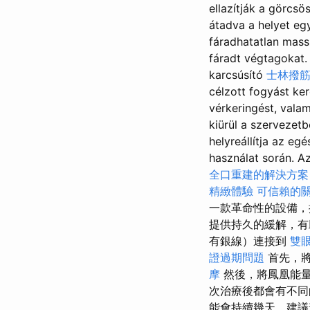
ellazítják a görcsö
átadva a helyet egy
fáradhatatlan mass
fáradt végtagokat
karcsúsító
士林撥
célzott fogyá
vérkeringést, vala
kiürül a szervezetbő
helyreállítja az eg
használat során. 
全口重建的解決方案
精緻體驗
可信賴的
一款革命性的設備
提供持久的緩解，有
有銀線）連接到
雙
證過期問題
首先，將
摩
然後，將鳳凰能量
次治療後都會有不
能會持續幾天，建議