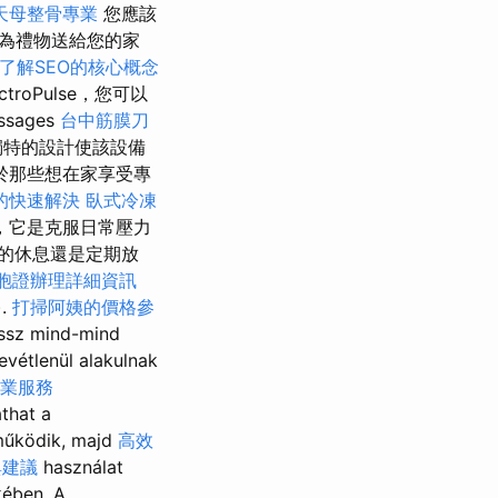
天母整骨專業
您應該
為禮物送給您的家
了解SEO的核心概念
ectroPulse，您可以
ssages
台中筋膜刀
獨特的設計使該設備
於那些想在家享受專
的快速解決
臥式冷凍
，它是克服日常壓力
的休息還是定期放
胞證辦理詳細資訊
).
打掃阿姨的價格參
ssz mind-mind
evétlenül alakulnak
業服務
that a
 működik, majd
高效
與建議
használat
ében. A