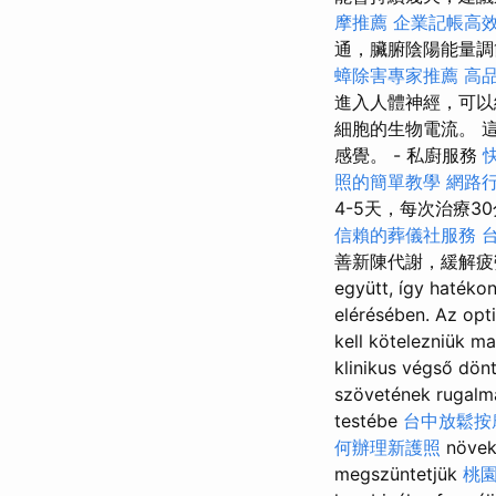
摩推薦
企業記帳高
通，臟腑陰陽能量調
蟑除害專家推薦
高
進入人體神經，可以
細胞的生物電流。 
感覺。 - 私廚服務
照的簡單教學
網路
4-5天，每次治療3
信賴的葬儀社服務
善新陳代謝，緩解疲勞，暢通經
együtt, így hatéko
elérésében. Az op
kell kötelezniük m
klinikus végső dönt
szövetének rugalma
testébe
台中放鬆
何辦理新護照
növek
megszüntetjük
桃