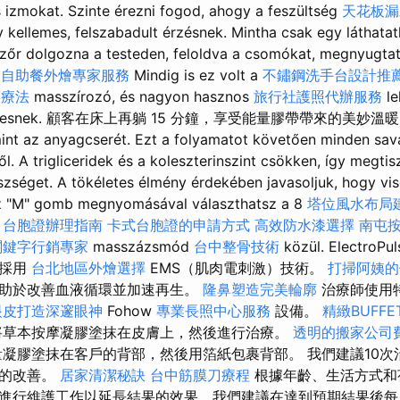
s izmokat. Szinte érezni fogod, ahogy a feszültség
天花板漏
 kellemes, felszabadult érzésnek. Mintha csak egy láthatat
zőr dolgozna a testeden, feloldva a csomókat, megnyugta
.
自助餐外燴專家服務
Mindig is ez volt a
不鏽鋼洗手台設計推
筋療法
masszírozó, és nagyon hasznos
旅行社護照代辦服務
le
st keresnek. 顧客在床上再躺 15 分鐘，享受能量膠帶帶來的美妙溫暖。 
mint az anyagcserét. Ezt a folyamatot követően minden sav
l. A trigliceridek és a koleszterinszint csökken, így megtisz
észséget. A tökéletes élmény érdekében javasoljuk, hogy vis
Az "M" gomb megnyomásával választhatsz a 8
塔位風水布局
台胞證辦理指南
卡式台胞證的申請方式
高效防水漆選擇
南屯
關鍵字行銷專家
masszázsmód
台中整骨技術
közül. ElectroPu
，採用
台北地區外燴選擇
EMS（肌肉電刺激）技術。
打掃阿姨的
助於改善血液循環並加速再生。
隆鼻塑造完美輪廓
治療師使用
眼皮打造深邃眼神
Fohow
專業長照中心服務
設備。
精緻BUFF
草本按摩凝膠塗抹在皮膚上，然後進行治療。
透明的搬家公司
凝膠塗抹在客戶的背部，然後用箔紙包裹背部。 我們建議10次
同的改善。
居家清潔秘訣
台中筋膜刀療程
根據年齡、生活方式和
進行維護工作以延長結果的效果，我們建議在達到預期結果後