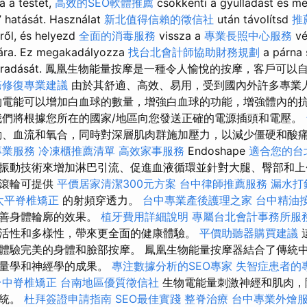
a a testet,
高效的SEO軟體推薦
csökkenti a gyulladást és m
” hatását. Használat
新北值得信賴的徵信社
után távolítsd
推
ről, és helyezd
全面的消毒服務
vissza a
專業長照中心服務
vé
ára. Ez megakadályozza
找台北會計師協助財務規劃
a párna
iszáradását. 鳳凰生物能量按摩是一種令人愉悅的按摩，客戶可
癌修復專業建議
由於其舒適、高效、易用，受到國內外許多專業
電能可以增加白血球的數量，增強白血球的功能，增強體內的
們將根據您所在的國家/地區向您發送正確的電源插頭和電壓。
動、血流和氧合，同時對深層肌肉群施加壓力，以減少僵硬和酸
專業服務
冷凍櫃推薦清單
高效家事服務
Endoshape
適合您的台
振動技術來增加淋巴引流、促進血液循環並針對大腿、臀部和上
的滾輪可提供
平價居家清潔300元方案
台中律師推薦服務
漏水打
太平脊椎矯正
的射頻穿透力。
台中專業產後護理之家
台中精油
改善身體輪廓的效果。
植牙費用詳細說明
專屬台北會計事務所服
活性和多樣性，帶來更全面的健康體驗。
平價助聽器購買建議
體驗完美的身體和臉部按摩。 鳳凰生物能量按摩器結合了傳統
能量學和神經學的成果。
專注數據分析的SEO專家
失智症患者的
台中脊椎矯正
台南地區優質徵信社
生物電能量刺激神經和肌肉，
系統。
杜拜簽證申請指南
SEO最佳實踐
整脊治療
台中專業外燴