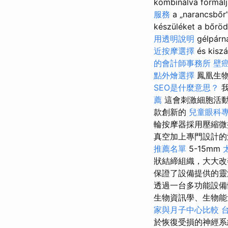
kombinálva formálj
服務
a „narancsbőr
készüléket a bőröd
用透明說明
gélpárn
近按摩選擇
és k
的會計師事務所
壁
點外燴選擇
鳳凰生物
SEO是什麼意思？
我
薦
這會刺激細胞活
款創新的
兒童眼科
輪按摩器採用壓縮微
真空加上專門設計
推薦名單
5-15mm
狀結締組織，大大
保證了設備提供的靈
透過一台多功能設備
生物資訊學、生物
家與月子中心比較
於恢復受損的神經