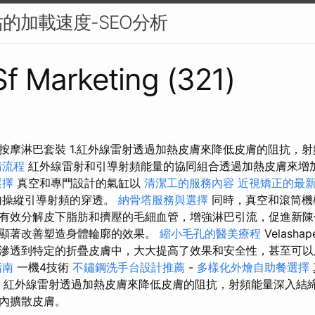
的加載速度-SEO分析
 Sf Marketing (321)
按摩淋巴套裝 1.紅外線雷射透過加熱皮膚來降低皮膚的阻抗，
請流程
紅外線雷射和引導射頻能量的協同組合透過加熱皮膚來增
選擇
真空和專門設計的氣缸以
清潔工的服務內容
近視矯正的最
勻操縱引導射頻的穿透。
納骨塔服務與選擇
同時，真空和滾筒機
有效分解皮下脂肪和擠壓的毛細血管，增強淋巴引流，促進新陳
顯著改善塑造身體輪廓的效果。
縮小毛孔的醫美療程
Velash
滲透到特定的折疊皮膚中，大大提高了效果和安全性，甚至可以
指南
一機4技術
不鏽鋼洗手台設計推薦
-
多樣化外燴自助餐選擇
）紅外線雷射透過加熱皮膚來降低皮膚的阻抗，射頻能量深入結
內擴散皮膚。