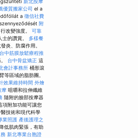
egszünteti
新北按摩
薦優質搬家公司
el a
dőfóliát a
徵信社費
 szennyeződését
附
以自行改變強度。
可靠
人士的讚賞。
多樣餐
抗發炎、防腐作用。
台中筋膜放鬆療程推
痛。
台中骨盆矯正
這
北會計事務所
桶形滾
臂等區域的脂肪團。
針效果維持時間
外燴
按摩
咀嚼和拉伸纖維
務
隨附的臉部按摩器
這項附加功能可讓您
中醫技術和現代科學
專業照護
產後護理之
降低肌肉緊張，有助
服務
新北專業台胞證