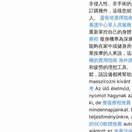
非侵入性、非手術的
訂購幾件，這樣您就
人。
靈骨塔選擇指
養護中心單人房服務
重新掌控自己的身體，
療程
瘦身機專為深
能夠在家中或健身房
業按摩的人來說，這
櫃的實用指南
海外
和疲勞的理想工具
鬆，該設備都將幫助您放鬆
masszírozni kívánt 
考
Az ülő életmód,
nyomot hagynak az
ki, de
整復療程推薦
mindennapjainkat.
teljesítményünkre,
的SEO軟體推薦
auto
ajánlott az
改善法