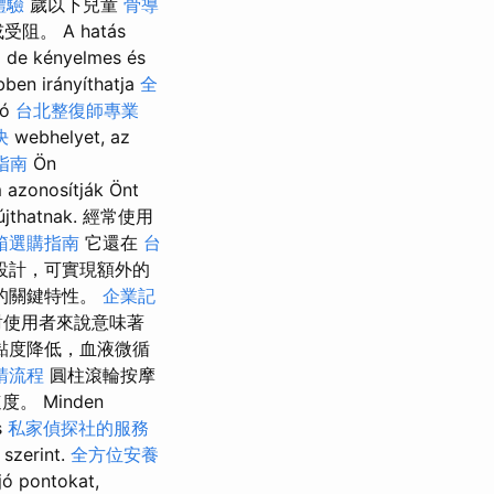
體驗
歲以下兒童
骨導
。 A hatás
？
de kényelmes és
bben irányíthatja
全
tó
台北整復師專業
決
webhelyet, az
指南
Ön
 azonosítják Önt
nyújthatnak. 經常使用
箱選購指南
它還在
台
設計，可實現額外的
的關鍵特性。
企業記
對使用者來說意味著
黏度降低，血液微循
請流程
圓柱滾輪按摩
 Minden
s
私家偵探社的服務
 szerint.
全方位安養
jó pontokat,