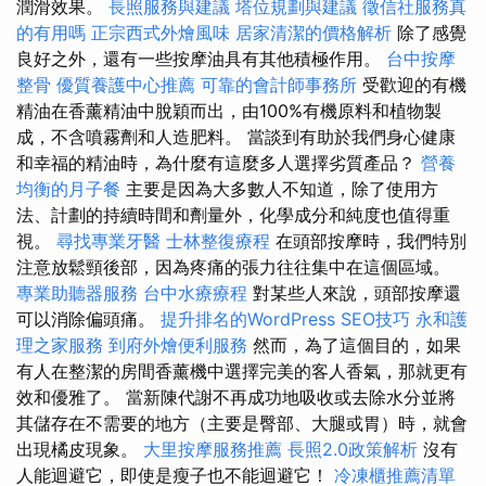
潤滑效果。
長照服務與建議
塔位規劃與建議
徵信社服務真
的有用嗎
正宗西式外燴風味
居家清潔的價格解析
除了感覺
良好之外，還有一些按摩油具有其他積極作用。
台中按摩
整骨
優質養護中心推薦
可靠的會計師事務所
受歡迎的有機
精油在香薰精油中脫穎而出，由100%有機原料和植物製
成，不含噴霧劑和人造肥料。 當談到有助於我們身心健康
和幸福的精油時，為什麼有這麼多人選擇劣質產品？
營養
均衡的月子餐
主要是因為大多數人不知道，除了使用方
法、計劃的持續時間和劑量外，化學成分和純度也值得重
視。
尋找專業牙醫
士林整復療程
在頭部按摩時，我們特別
注意放鬆頸後部，因為疼痛的張力往往集中在這個區域。
專業助聽器服務
台中水療療程
對某些人來說，頭部按摩還
可以消除偏頭痛。
提升排名的WordPress SEO技巧
永和護
理之家服務
到府外燴便利服務
然而，為了這個目的，如果
有人在整潔的房間香薰機中選擇完美的客人香氣，那就更有
效和優雅了。 當新陳代謝不再成功地吸收或去除水分並將
其儲存在不需要的地方（主要是臀部、大腿或胃）時，就會
出現橘皮現象。
大里按摩服務推薦
長照2.0政策解析
沒有
人能迴避它，即使是瘦子也不能迴避它！
冷凍櫃推薦清單