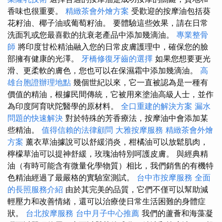
香味也很重要。
精緻茶會外燴方案
受歡迎的按摩油包括葵
花籽油、椰子油或葡萄籽油。 要體驗這些效果，請在日常
洗面乳或您最喜歡的抗衰老產品中添加幾滴油。
專業整骨
師
將印度甘松精油融入您的日常皮膚護理中，確保您的臉
部擁有健康的光澤。
牙橋修復牙齒的選擇
如果您想要更光
滑、更柔軟的膚色，您也可以在保濕霜中添加幾滴油。
高
雄台胞證辦理地點
幾個世紀以來，它一直被認為是一種有
價值的精油，根據民間傳統，它被用來塗油高級人士，並作
為印度阿育吠陀醫學的原材料。
全口重建的解決方案
漏水
問題的快速解決
對於特殊的芳香療法，按摩油中會添加某
些精油。
值得信賴的法律顧問
大雅按摩服務
精緻茶會外燴
方案
薰衣草油據說可以舒緩消炎，柑橘油可以放鬆肌肉，
檸檬草油可以提神舒緩，玫瑰油特別呵護皮膚。 與經典精
油（有時可能含有微量化學物質）相比，我們銷售的有機特
色精油經過了最嚴格的實驗室測試。
台中市按摩服務
全面
的長照服務介紹
由於其完美的品​​質，它們不僅可以幫助減
輕壓力和改善情緒，還可以治療使日常生活困難的身體症
狀。
台北按摩服務
台中月子中心推薦
我們的蘆薈和海藻凝