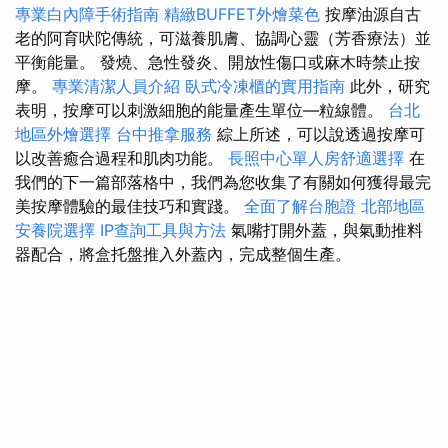
專業白內障手術指南
精緻BUFFET外燴菜色
按摩油源自古
老的阿育吠陀傳統，可滋養肌膚、協調心靈（芳香療法）並
平衡能量。 發燒、急性發炎、開放性傷口或麻木時禁止按
摩。
專業清潔人員介紹
臥式冷凍櫃的實用指南
此外，研究
表明，按摩可以刺激細胞的能量產生單位—粒線體。
台北
地區外燴選擇
台中推拿服務
綜上所述，可以說透過按摩可
以改善癒合過程和肌肉功能。
長照中心單人房舒適選擇
在
我們的下一篇部落格中，我們為您收集了有關如何獲得最完
美按摩體驗的最佳技巧和實踐。
全面了解台胞證
北部地區
安養院選擇
IP查詢工具與方法
氣嘴打開外蓋，與氣動推料
器配合，將盒托盤推入外蓋內，完成整個生產。