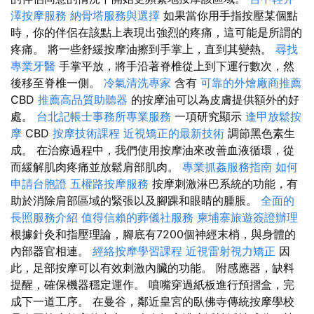
澤按摩服務
納骨塔服務與選擇
如果當你用手指按壓某個點
時，你的伴侶在該點上表現出強烈的疼痛，這可能是所謂的
疼痛。 將一些舒緩按摩油擦到手掌上，直到其變熱。
尋找
專業牙醫
手掌平放，將手沿著脊椎從上到下運行數次，然
後移至脊椎一側。
冷氣清洗專家
含有
可靠的外燴廠商推薦
CBD
推薦高品質助聽器
的按摩油可以為皮膚提供額外的好
處。
台北記帳士事務所專業服務
一項研究顯示
逢甲放鬆按
摩
CBD
按摩技術課程
近視矯正的最新技術
調節黑色素生
成。 在治療過程中，我們使用按摩油來改善血液循環，從
而緩解肌肉疼痛並放鬆肩部肌肉。
專業抓姦服務指南
如何
申請台胞證
五權路按摩服務
按摩刺激淋巴系統的功能，有
助於消除肩部區域的緊張以及腳踝和眼睛的腫脹。
全面的
長照服務介紹
值得信賴的葬儀社服務
柬埔寨旅遊簽證辦理
根據針灸和指壓理論，腳底有7200個神經末梢，與身體的
內部器官相連。
經絡按摩學習課程
近視雷射視力矯正
因
此，足部按摩可以有效刺激內臟的功能。 附感應器，缺料
提醒，確保機器穩定運作。 噴嘴穿過紙板進行預摺盒，完
成下一道工序。 在曼谷，鄰近皇宮的臥佛寺傳統按摩學校