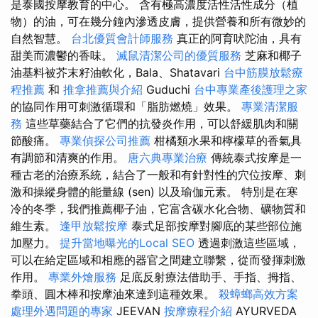
是泰國按摩教育的中心。 含有極高濃度活性活性成分（植
物）的油，可在幾分鐘內滲透皮膚，提供營養和所有微妙的
自然智慧。
台北優質會計師服務
真正的阿育吠陀油，具有
甜美而濃鬱的香味。
滅鼠清潔公司的優質服務
芝麻和椰子
油基料被芥末籽油軟化，Bala、Shatavari
台中筋膜放鬆療
程推薦
和
推拿推薦與介紹
Guduchi
台中專業產後護理之家
的協同作用可刺激循環和「脂肪燃燒」效果。
專業清潔服
務
這些草藥結合了它們的抗發炎作用，可以舒緩肌肉和關
節酸痛。
專業偵探公司推薦
柑橘類水果和檸檬草的香氣具
有調節和清爽的作用。
唐六典專業治療
傳統泰式按摩是一
種古老的治療系統，結合了一般和有針對性的穴位按摩、刺
激和操縱身體的能量線 (sen) 以及瑜伽元素。 特別是在寒
冷的冬季，我們推薦椰子油，它富含碳水化合物、礦物質和
維生素。
逢甲放鬆按摩
泰式足部按摩對腳底的某些部位施
加壓力。
提升當地曝光的Local SEO
透過刺激這些區域，
可以在給定區域和相應的器官之間建立聯繫，從而發揮刺激
作用。
專業外燴服務
足底反射療法借助手、手指、拇指、
拳頭、圓木棒和按摩油來達到這種效果。
殺蟑螂高效方案
處理外遇問題的專家
JEEVAN
按摩療程介紹
AYURVEDA