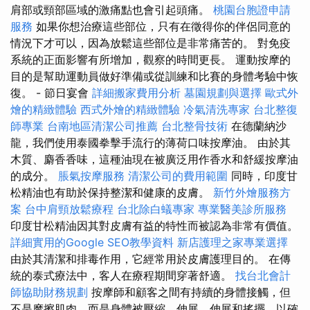
肩部或頸部區域的激痛點也會引起頭痛。
桃園台胞證申請
服務
如果你想治療這些部位，只有在徵得你的伴侶同意的
情況下才可以，因為放鬆這些部位是非常痛苦的。 對免疫
系統的正面影響有所增加，觀察的時間更長。 運動按摩的
目的是幫助運動員做好準備或從訓練和比賽的身體考驗中恢
復。 - 節日宴會
詳細搬家費用分析
墓園規劃與選擇
歐式外
燴的精緻體驗
西式外燴的精緻體驗
冷氣清洗專家
台北整復
師專業
台南地區清潔公司推薦
台北整骨技術
在德蘭納沙
龍，我們使用泰國拳擊手流行的薄荷口味按摩油。 由於其
木質、麝香香味，這種油現在被廣泛用作香水和舒緩按摩油
的成分。
脹氣按摩服務
清潔公司的費用範圍
同時，印度甘
松精油也有助於保持整潔和健康的皮膚。
新竹外燴服務方
案
台中肩頸放鬆療程
台北除白蟻專家
專業醫美診所服務
印度甘松精油因其對皮膚有益的特性而被認為非常有價值。
詳細實用的Google SEO教學資料
新店護理之家專業選擇
由於其清潔和排毒作用，它經常用於皮膚護理目的。 在傳
統的泰式療法中，客人在療程期間穿著舒適。
找台北會計
師協助財務規劃
按摩師和顧客之間有持續的身體接觸，但
不是摩擦肌肉，而是身體被壓縮、伸展、伸展和搖擺，以確