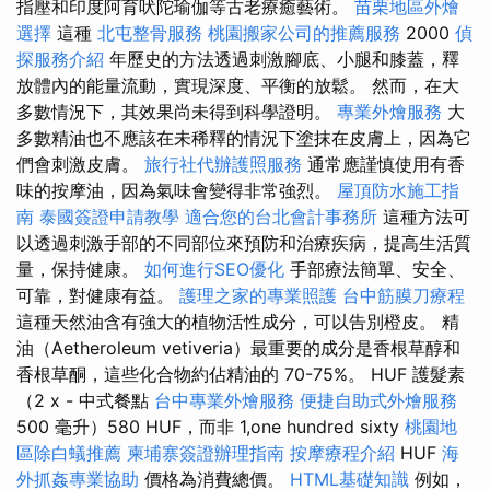
指壓和印度阿育吠陀瑜伽等古老療癒藝術。
苗栗地區外燴
選擇
這種
北屯整骨服務
桃園搬家公司的推薦服務
2000
偵
探服務介紹
年歷史的方法透過刺激腳底、小腿和膝蓋，釋
放體內的能量流動，實現深度、平衡的放鬆。 然而，在大
多數情況下，其效果尚未得到科學證明。
專業外燴服務
大
多數精油也不應該在未稀釋的情況下塗抹在皮膚上，因為它
們會刺激皮膚。
旅行社代辦護照服務
通常應謹慎使用有香
味的按摩油，因為氣味會變得非常強烈。
屋頂防水施工指
南
泰國簽證申請教學
適合您的台北會計事務所
這種方法可
以透過刺激手部的不同部位來預防和治療疾病，提高生活質
量，保持健康。
如何進行SEO優化
手部療法簡單、安全、
可靠，對健康有益。
護理之家的專業照護
台中筋膜刀療程
這種天然油含有強大的植物活性成分，可以告別橙皮。 精
油（Aetheroleum vetiveria）最重要的成分是香根草醇和
香根草酮，這些化合物約佔精油的 70-75%。 HUF 護髮素
（2 x - 中式餐點
台中專業外燴服務
便捷自助式外燴服務
500 毫升）580 HUF，而非 1,one hundred sixty
桃園地
區除白蟻推薦
柬埔寨簽證辦理指南
按摩療程介紹
HUF
海
外抓姦專業協助
價格為消費總價。
HTML基礎知識
例如，