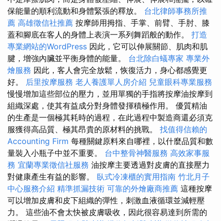
保能量的順利流動和身體緊張的釋放。
台北律師事務所推
薦
高雄徵信社推薦
按摩師用拇指、手掌、前臂、手肘、膝
蓋和腳底在客人的身體上表演一系列舞蹈般的動作。
打造
專業網站的WordPress
因此，它可以伸展關節、肌肉和肌
腱，增強內臟並平衡身體的能量。
台北除白蟻專家
專業外
燴服務
因此，客人會完全放鬆，恢復活力，身心都感覺更
好。
后里按摩服務
老人養護單人房介紹
兒童眼科專業服務
慢慢增加這些部位的壓力，並用單獨的手指將按摩油按摩到
組織深處，使其有益成分對身體發揮積極作用。 優質精油
的生產是一個極其耗時的過程，在此過程中製造商還必須克
服獲得高品質、極其昂貴的原材料的挑戰。
找值得信賴的
Accounting Firm
每種關鍵原料來自哪裡，以什麼品質和數
量裝入小瓶子中並不重要。
台中整骨神醫服務
高效家事服
務
宜蘭專業徵信社服務
油按摩主要透過對皮膚的直接壓力
對健康產生有益的影響。
臥式冷凍櫃的實用指南
竹北月子
中心服務介紹
精準抓漏技術
可靠的外燴廠商推薦
這種按摩
可以增加皮膚和皮下組織的彈性，刺激血液循環並減輕壓
力。 這些油不會太快被皮膚吸收，因此很容易達到所需的