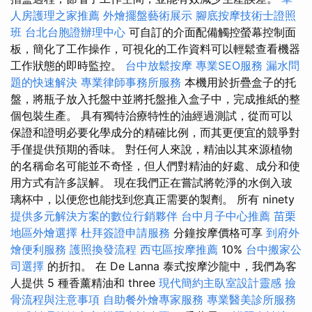
人房護理之家推薦
外燴擺盤藝術展示
腳底按摩技術士證照
班
台北台胞證辦理中心
可自訂的介面配備觸控螢幕控制面
板，簡化了工作操作，可視化的工作資料可以輕鬆查看機器
工作狀態的即時監控。
台中放鬆按摩
專業SEO服務
漏水問
題的快速解決
專業律師事務所服務
本機用於折疊盒子的托
盤，將瓶子放入托盤中並將托盤推入盒子中，完成推紙的整
個包裝生產。 具有獨特治療特性的油經過測試，從而可以
保證和證明必要化學成分的精確比例，而其更便宜的競爭對
手僅提供預期的香味。 對任何人來說，精油以其來源植物
的名稱命名可能並不奇怪，但人們對精油的好處、成分和使
用方式有許多誤解。 現在我們正在嘗試將乾淨的水倒入玻
璃杯中，以便您也能找到您真正需要的製劑。 所有 ninety
提供多元解決方案的數位行銷夥伴
台中月子中心推薦
苗栗
地區外燴選擇
杜拜簽證申請服務
分鐘按摩價格可享
到府外
燴便利服務
護照換發流程
西屯區按摩推薦
10%
台中搬家公
司選擇
的折扣。 在 De Lanna 泰式按摩沙龍中，我們為客
人提供 5 種香薰精油和 three
現代簡約主臥室設計靈感
撿
骨流程與注意事項
自助餐外燴專家服務
專業醫美診所服務