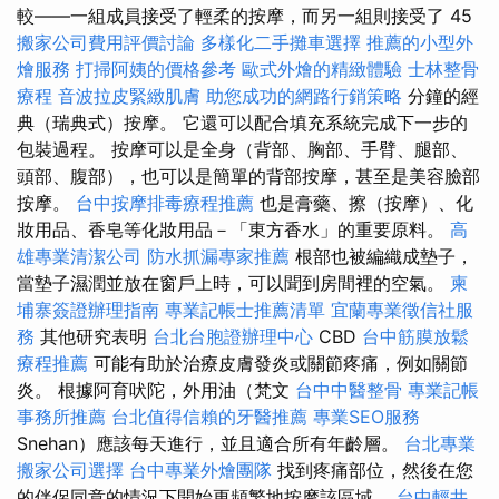
較——一組成員接受了輕柔的按摩，而另一組則接受了 45
搬家公司費用評價討論
多樣化二手攤車選擇
推薦的小型外
燴服務
打掃阿姨的價格參考
歐式外燴的精緻體驗
士林整骨
療程
音波拉皮緊緻肌膚
助您成功的網路行銷策略
分鐘的經
典（瑞典式）按摩。 它還可以配合填充系統完成下一步的
包裝過程。 按摩可以是全身（背部、胸部、手臂、腿部、
頭部、腹部），也可以是簡單的背部按摩，甚至是美容臉部
按摩。
台中按摩排毒療程推薦
也是膏藥、擦（按摩）、化
妝用品、香皂等化妝用品－「東方香水」的重要原料。
高
雄專業清潔公司
防水抓漏專家推薦
根部也被編織成墊子，
當墊子濕潤並放在窗戶上時，可以聞到房間裡的空氣。
柬
埔寨簽證辦理指南
專業記帳士推薦清單
宜蘭專業徵信社服
務
其他研究表明
台北台胞證辦理中心
CBD
台中筋膜放鬆
療程推薦
可能有助於治療皮膚發炎或關節疼痛，例如關節
炎。 根據阿育吠陀，外用油（梵文
台中中醫整骨
專業記帳
事務所推薦
台北值得信賴的牙醫推薦
專業SEO服務
Snehan）應該每天進行，並且適合所有年齡層。
台北專業
搬家公司選擇
台中專業外燴團隊
找到疼痛部位，然後在您
的伴侶同意的情況下開始更頻繁地按摩該區域。
台中輕井