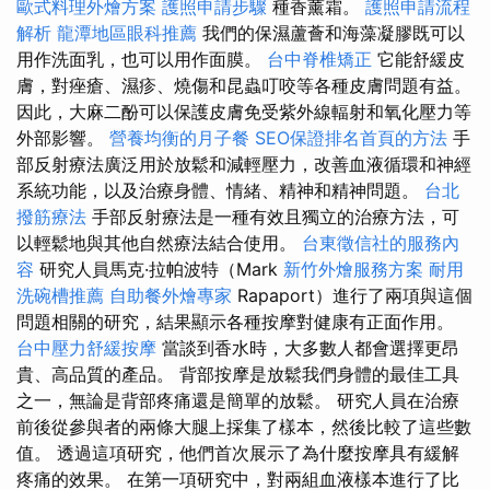
歐式料理外燴方案
護照申請步驟
種香薰霜。
護照申請流程
解析
龍潭地區眼科推薦
我們的保濕蘆薈和海藻凝膠既可以
用作洗面乳，也可以用作面膜。
台中脊椎矯正
它能舒緩皮
膚，對痤瘡、濕疹、燒傷和昆蟲叮咬等各種皮膚問題有益。
因此，大麻二酚可以保護皮膚免受紫外線輻射和氧化壓力等
外部影響。
營養均衡的月子餐
SEO保證排名首頁的方法
手
部反射療法廣泛用於放鬆和減輕壓力，改善血液循環和神經
系統功能，以及治療身體、情緒、精神和精神問題。
台北
撥筋療法
手部反射療法是一種有效且獨立的治療方法，可
以輕鬆地與其他自然療法結合使用。
台東徵信社的服務內
容
研究人員馬克·拉帕波特（Mark
新竹外燴服務方案
耐用
洗碗槽推薦
自助餐外燴專家
Rapaport）進行了兩項與這個
問題相關的研究，結果顯示各種按摩對健康有正面作用。
台中壓力舒緩按摩
當談到香水時，大多數人都會選擇更昂
貴、高品質的產品。 背部按摩是放鬆我們身體的最佳工具
之一，無論是背部疼痛還是簡單的放鬆。 研究人員在治療
前後從參與者的兩條大腿上採集了樣本，然後比較了這些數
值。 透過這項研究，他們首次展示了為什麼按摩具有緩解
疼痛的效果。 在第一項研究中，對兩組血液樣本進行了比