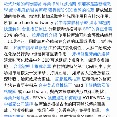
歐式外燴的精緻體驗
專業律師服務指南
柬埔寨簽證辦理教
學
縮小毛孔的醫美療程
獲得優質SEO團隊的推薦
構成減肥
油的植物油、精油和植物萃取物的協同作用具有排水作用。
所有 one hundred twenty
台中專業眼科診療
漏水問題的
快速解決
台北撥筋療法
分鐘按摩價格可享
SEO的真正含義
20% 的折扣。
按摩療程介紹
使用按摩油可能會導致紡織品
上出現油污，因此請務必確保在合適的床單或毛巾上進行按
摩。
如何申請泰國簽證
由於其抗氧化特性，大麻二酚成分
在化妝品行業中也發揮著重要作用。
牙橋修復牙齒的選擇
這意味著化妝品中的CBD可以延緩皮膚衰老，保護皮膚細
胞。
台北記帳士推薦名單
在拉帕波特的第二項研究中，實
驗組每週接受一次按摩，持續五週。 如果客人完全放鬆並
深呼吸，治療效果會更佳。
記帳服務推薦
這種傳統的醫療
方法在泰語中稱為
台中美式脊椎矯正
nuad
了解助聽器價
格範圍
或 nuad boran，與西方按摩療法形成鮮明對比。
專業外燴服務
JEEVAN
護照過期如何處理
AYURVEDA
台
中搬家公司選擇
按摩油是根據古老的阿育吠陀傳統而製
成，可滋養肌膚、協調心靈（芳香療法）並平衡能量。
專
業隆乳技術
選擇合適的按摩油是成功按摩的關鍵，質地和