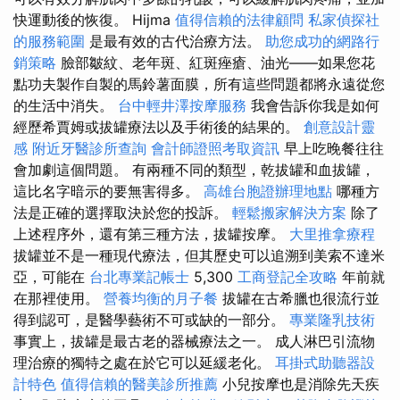
快運動後的恢復。 Hijma
值得信賴的法律顧問
私家偵探社
的服務範圍
是最有效的古代治療方法。
助您成功的網路行
銷策略
臉部皺紋、老年斑、紅斑痤瘡、油光——如果您花
點功夫製作自製的馬鈴薯面膜，所有這些問題都將永遠從您
的生活中消失。
台中輕井澤按摩服務
我會告訴你我是如何
經歷希賈姆或拔罐療法以及手術後的結果的。
創意設計靈
感
附近牙醫診所查詢
會計師證照考取資訊
早上吃晚餐往往
會加劇這個問題。 有兩種不同的類型，乾拔罐和血拔罐，
這比名字暗示的要無害得多。
高雄台胞證辦理地點
哪種方
法是正確的選擇取決於您的投訴。
輕鬆搬家解決方案
除了
上述程序外，還有第三種方法，拔罐按摩。
大里推拿療程
拔罐並不是一種現代療法，但其歷史可以追溯到美索不達米
亞，可能在
台北專業記帳士
5,300
工商登記全攻略
年前就
在那裡使用。
營養均衡的月子餐
拔罐在古希臘也很流行並
得到認可，是醫學藝術不可或缺的一部分。
專業隆乳技術
事實上，拔罐是最古老的器械療法之一。 成人淋巴引流物
理治療的獨特之處在於它可以延緩老化。
耳掛式助聽器設
計特色
值得信賴的醫美診所推薦
小兒按摩也是消除先天疾