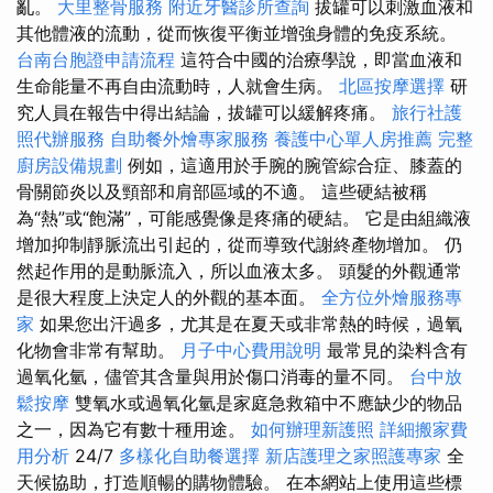
亂。
大里整骨服務
附近牙醫診所查詢
拔罐可以刺激血液和
其他體液的流動，從而恢復平衡並增強身體的免疫系統。
台南台胞證申請流程
這符合中國的治療學說，即當血液和
生命能量不再自由流動時，人就會生病。
北區按摩選擇
研
究人員在報告中得出結論，拔罐可以緩解疼痛。
旅行社護
照代辦服務
自助餐外燴專家服務
養護中心單人房推薦
完整
廚房設備規劃
例如，這適用於手腕的腕管綜合症、膝蓋的
骨關節炎以及頸部和肩部區域的不適。 這些硬結被稱
為“熱”或“飽滿”，可能感覺像是疼痛的硬結。 它是由組織液
增加抑制靜脈流出引起的，從而導致代謝終產物增加。 仍
然起作用的是動脈流入，所以血液太多。 頭髮的外觀通常
是很大程度上決定人的外觀的基本面。
全方位外燴服務專
家
如果您出汗過多，尤其是在夏天或非常熱的時候，過氧
化物會非常有幫助。
月子中心費用說明
最常見的染料含有
過氧化氫，儘管其含量與用於傷口消毒的量不同。
台中放
鬆按摩
雙氧水或過氧化氫是家庭急救箱中不應缺少的物品
之一，因為它有數十種用途。
如何辦理新護照
詳細搬家費
用分析
24/7
多樣化自助餐選擇
新店護理之家照護專家
全
天候協助，打造順暢的購物體驗。 在本網站上使用這些標