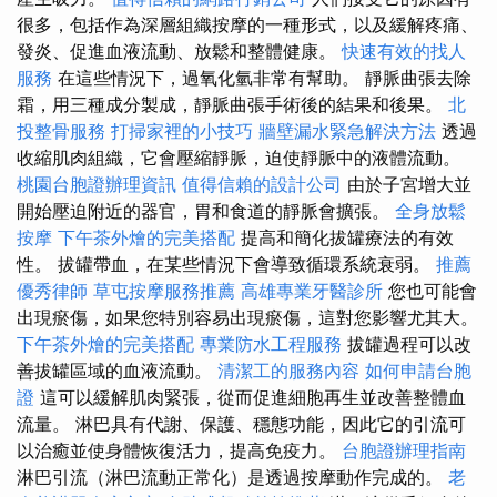
很多，包括作為深層組織按摩的一種形式，以及緩解疼痛、
發炎、促進血液流動、放鬆和整體健康。
快速有效的找人
服務
在這些情況下，過氧化氫非常有幫助。 靜脈曲張去除
霜，用三種成分製成，靜脈曲張手術後的結果和後果。
北
投整骨服務
打掃家裡的小技巧
牆壁漏水緊急解決方法
透過
收縮肌肉組織，它會壓縮靜脈，迫使靜脈中的液體流動。
桃園台胞證辦理資訊
值得信賴的設計公司
由於子宮增大並
開始壓迫附近的器官，胃和食道的靜脈會擴張。
全身放鬆
按摩
下午茶外燴的完美搭配
提高和簡化拔罐療法的有效
性。 拔罐帶血，在某些情況下會導致循環系統衰弱。
推薦
優秀律師
草屯按摩服務推薦
高雄專業牙醫診所
您也可能會
出現瘀傷，如果您特別容易出現瘀傷，這對您影響尤其大。
下午茶外燴的完美搭配
專業防水工程服務
拔罐過程可以改
善拔罐區域的血液流動。
清潔工的服務內容
如何申請台胞
證
這可以緩解肌肉緊張，從而促進細胞再生並改善整體血
流量。 淋巴具有代謝、保護、穩態功能，因此它的引流可
以治癒並使身體恢復活力，提高免疫力。
台胞證辦理指南
淋巴引流（淋巴流動正常化）是透過按摩動作完成的。
老