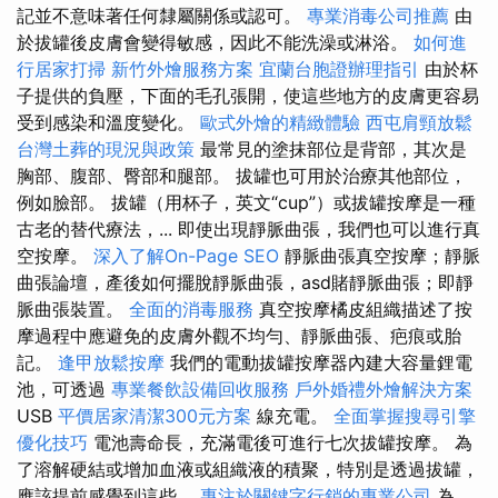
記並不意味著任何隸屬關係或認可。
專業消毒公司推薦
由
於拔罐後皮膚會變得敏感，因此不能洗澡或淋浴。
如何進
行居家打掃
新竹外燴服務方案
宜蘭台胞證辦理指引
由於杯
子提供的負壓，下面的毛孔張開，使這些地方的皮膚更容易
受到感染和溫度變化。
歐式外燴的精緻體驗
西屯肩頸放鬆
台灣土葬的現況與政策
最常見的塗抹部位是背部，其次是
胸部、腹部、臀部和腿部。 拔罐也可用於治療其他部位，
例如臉部。 拔罐（用杯子，英文“cup”）或拔罐按摩是一種
古老的替代療法，... 即使出現靜脈曲張，我們也可以進行真
空按摩。
深入了解On-Page SEO
靜脈曲張真空按摩；靜脈
曲張論壇，產後如何擺脫靜脈曲張，asd賭靜脈曲張；即靜
脈曲張裝置。
全面的消毒服務
真空按摩橘皮組織描述了按
摩過程中應避免的皮膚外觀不均勻、靜脈曲張、疤痕或胎
記。
逢甲放鬆按摩
我們的電動拔罐按摩器內建大容量鋰電
池，可透過
專業餐飲設備回收服務
戶外婚禮外燴解決方案
USB
平價居家清潔300元方案
線充電。
全面掌握搜尋引擎
優化技巧
電池壽命長，充滿電後可進行七次拔罐按摩。 為
了溶解硬結或增加血液或組織液的積聚，特別是透過拔罐，
應該提前感覺到這些。
專注於關鍵字行銷的專業公司
為