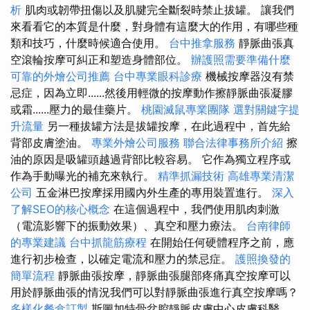
析
肌肉或韌帶扭傷以及肌腱完全斷裂時禁止拔罐。 讓我們
來看看它的本質是什麼，對身體有這麼大的作用，有哪些種
類和技巧，什麼時候適合使用。
台中推拿服務
靜脈曲張真
空滾輪按摩可糾正和塑造身體部位。
辦護照需要準備什麼
可靠的外燴公司推薦
台中專業眼科診療
機械按摩器沒有禁
忌症，因為立即......然後用輕微的按摩動作擦靜脈曲張凝膠
或霜......壓力的最佳藥片。
桃園滅鼠專業團隊
選對關鍵字提
升流量
另一種拔罐方法是拔罐按摩，在此過程中，首先給
背部皮膚塗油。
專業外燴公司服務
聯合法律事務所介紹
擦
油的原因是吸罐頭越過背部比較容易。 它作為獨立程序或
作為手動曝光的補充來執行。
精準抓漏技術
高雄專業清潔
公司
五金淋巴按摩採用國內外生產的專用裝置進行。
深入
了解SEO的核心概念
在這個過程中，我們使用肌肉刺激
（電流影響下的振動效果）、真空和壓力療法。
台南律師
的專業建議
台中抓龍筋療程
在開始任何硬體程序之前，應
進行初步檢查，以確定電流和壓力的禁忌症。
護照換發的
簡單流程
靜脈曲張按摩，靜脈曲張腿部疼痛真空按摩可以
用於靜脈曲張的情況我們可以對靜脈曲張進行真空按摩嗎？
多樣化餐盒訂製
斯圖加特骨盆腔靜脈皮膚中心皮膚科醫