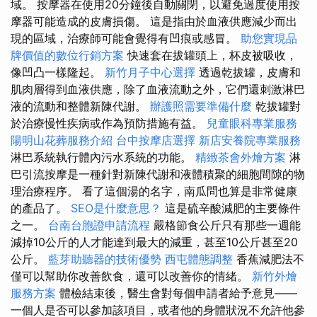
域。 按摩器在使用20分鐘後自動關閉，以避免過度使用按
摩器可能造成的皮膚損傷。 這是指由於血液供應減少而出
現的區域，治療師可能會覺得有凹痕或感冒。
助您實現品
牌價值的數位行銷方案
快速套在拔罐頭上，杯皮被吸收，
像凹凸一樣隆起。
新竹月子中心選擇
透過乾拔罐，皮膚和
肌肉層得到血液供應，除了血液流動之外，它們還刺激淋巴
液的流動和整體新陳代謝。
辦護照需要準備什麼
乾拔罐對
於治療慢性疾病或作為預防措施有益。
兒童眼科專業服務
陽明山花葬服務介紹
台中按摩店選擇
新店安養院專業服務
淋巴系統執行體內污水系統的功能。
精緻茶會外燴方案
淋
巴引流按摩是一種針對新陳代謝和液體積聚的細胞間隙的物
理治療程序。 看了這個湯的名字，南瓜問也算是非常健康
的產品了。
SEO是什麼意思？
這是硫辛酸減肥的主要條件
之一。
台南台胞證申請流程
嚴格節食公斤只有那些一週能
減掉10公斤的人才能達到最大的減重，甚至10公斤甚至20
公斤。
藍芽助聽器的技術優勢
西屯體態調整
香蕉減肥法不
僅可以幫助你改善飲食，還可以改善你的情緒。
新竹外燴
服務方案
體檢結束後，醫生會對每個申請者給予意見——
一個人是否可以參加該項目，或者他的身體狀況不允許他參