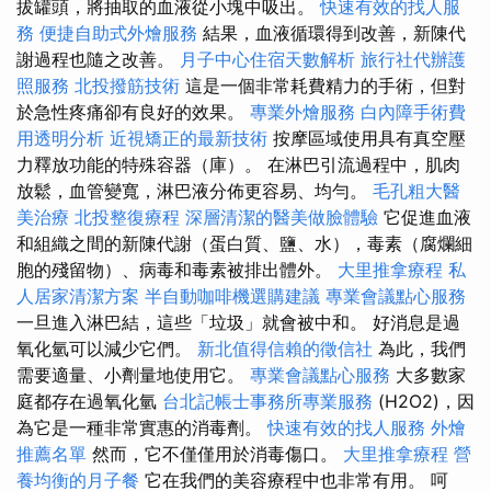
拔罐頭，將抽取的血液從小塊中吸出。
快速有效的找人服
務
便捷自助式外燴服務
結果，血液循環得到改善，新陳代
謝過程也隨之改善。
月子中心住宿天數解析
旅行社代辦護
照服務
北投撥筋技術
這是一個非常耗費精力的手術，但對
於急性疼痛卻有良好的效果。
專業外燴服務
白內障手術費
用透明分析
近視矯正的最新技術
按摩區域使用具有真空壓
力釋放功能的特殊容器（庫）。 在淋巴引流過程中，肌肉
放鬆，血管變寬，淋巴液分佈更容易、均勻。
毛孔粗大醫
美治療
北投整復療程
深層清潔的醫美做臉體驗
它促進血液
和組織之間的新陳代謝（蛋白質、鹽、水），毒素（腐爛細
胞的殘留物）、病毒和毒素被排出體外。
大里推拿療程
私
人居家清潔方案
半自動咖啡機選購建議
專業會議點心服務
一旦進入淋巴結，這些「垃圾」就會被中和。 好消息是過
氧化氫可以減少它們。
新北值得信賴的徵信社
為此，我們
需要適量、小劑量地使用它。
專業會議點心服務
大多數家
庭都存在過氧化氫
台北記帳士事務所專業服務
(H2O2)，因
為它是一種非常實惠的消毒劑。
快速有效的找人服務
外燴
推薦名單
然而，它不僅僅用於消毒傷口。
大里推拿療程
營
養均衡的月子餐
它在我們的美容療程中也非常有用。 呵