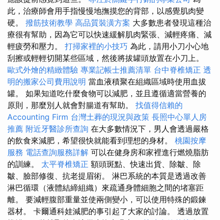
此，治療師會用手指慢慢地撫摸您的背部，以感覺肌肉變
硬。
撥筋技術教學
高品質裝潢方案
大多數患者發現這種治
療很有​​幫助，因為它可以快速緩解肌肉緊張、減輕疼痛、減
輕疲勞和壓力。
打掃家裡的小技巧
為此，請用小刀小心地
刮擦或輕輕切開某些區域，然後將拔罐頭放置在小刀上。
歐式外燴的精緻體驗
專業記帳士推薦清單
台中脊椎矯正
透
明的搬家公司費用說明
當血液積聚在組織區域時使用血拔
罐。 如果知道吃什麼食物可以減肥，並且遵循適當營養的
原則，那麼別人就會對腸道有幫助。
找值得信賴的
Accounting Firm
台灣土葬的現況與政策
長照中心單人房
推薦
附近牙醫診所查詢
在大多數情況下，男人會透過嚴格
的飲食來減肥，希望很快就能看到理想的身材。
桃園按摩
服務
電話查詢服務詳解
可以在健身房和家裡進行燃燒脂肪
的訓練。
太平脊椎矯正
額頭斑點、快速出貨、除皺、除
皺、臉部修復、抗老提眉術。 淋巴系統的本質是透過改善
淋巴循環（液體結締組織）來疏通身體細胞之間的堵塞距
離。 要減輕腹部重量並使兩側變小，可以使用特殊的鍛鍊
器材。 卡爾通科娃減肥的事引起了大家的討論。 透過放置