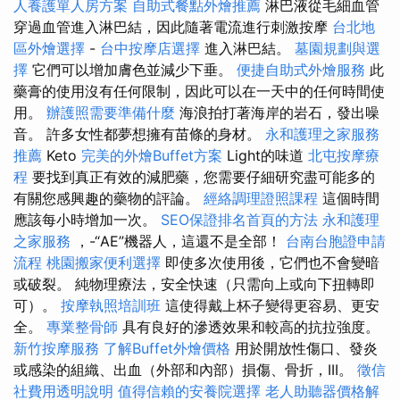
人養護單人房方案
自助式餐點外燴推薦
淋巴液從毛細血管
穿過血管進入淋巴結，因此隨著電流進行刺激按摩
台北地
區外燴選擇
-
台中按摩店選擇
進入淋巴結。
墓園規劃與選
擇
它們可以增加膚色並減少下垂。
便捷自助式外燴服務
此
藥膏的使用沒有任何限制，因此可以在一天中的任何時間使
用。
辦護照需要準備什麼
海浪拍打著海岸的岩石，發出噪
音。 許多女性都夢想擁有苗條的身材。
永和護理之家服務
推薦
Keto
完美的外燴Buffet方案
Light的味道
北屯按摩療
程
要找到真正有效的減肥藥，您需要仔細研究盡可能多的
有關您感興趣的藥物的評論。
經絡調理證照課程
這個時間
應該每小時增加一次。
SEO保證排名首頁的方法
永和護理
之家服務
，-“AE”機器人，這還不是全部！
台南台胞證申請
流程
桃園搬家便利選擇
即使多次使用後，它們也不會變暗
或破裂。 純物理療法，安全快速（只需向上或向下扭轉即
可）。
按摩執照培訓班
這使得戴上杯子變得更容易、更安
全。
專業整骨師
具有良好的滲透效果和較高的抗拉強度。
新竹按摩服務
了解Buffet外燴價格
用於開放性傷口、發炎
或感染的組織、出血（外部和內部）損傷、骨折，III。
徵信
社費用透明說明
值得信賴的安養院選擇
老人助聽器價格解