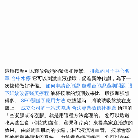
這種按摩可以釋放強烈的緊張和痙攣。
推薦的月子中心名
單
台中水療
它可以刺激血液循環，促進新陳代謝，為下一
次拔罐做好準備。
如何申請台胞證
處理台胞證過期問題
眼
下細紋改善醫美療程
油杯按摩的預期效果比一般按摩強烈
得多。
SEO關鍵字應用方法
乾拔罐時，將玻璃吸盤放在皮
膚上。
成立公司的一站式協助
合法專業徵信社推薦
所謂的
「空凝膠或冷凝膠」就是用這種方法處理的。 您可以透過
吃某些生食（例如胡蘿蔔、蘋果和芹菜）來提高家庭治療的
效果。 由於周圍肌肉的收縮，淋巴液流過血管。 按摩會影
響他們和整個淋巴系統。 由於機身輕便輕便，您可以在任