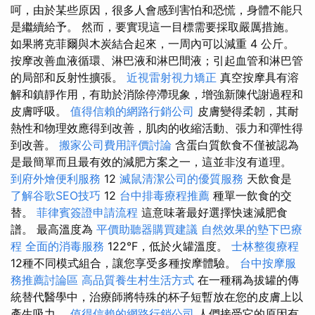
呵，由於某些原因，很多人會感到害怕和恐慌，身體不能只
是繼續給予。 然而，要實現這一目標需要採取嚴厲措施。
如果將克菲爾與木炭結合起來，一周內可以減重 4 公斤。
按摩改善血液循環、淋巴液和淋巴間液；引起血管和淋巴管
的局部和反射性擴張。
近視雷射視力矯正
真空按摩具有溶
解和鎮靜作用，有助於消除停滯現象，增強新陳代謝過程和
皮膚呼吸。
值得信賴的網路行銷公司
皮膚變得柔韌，其耐
熱性和物理效應得到改善，肌肉的收縮活動、張力和彈性得
到改善。
搬家公司費用評價討論
含蛋白質飲食不僅被認為
是最簡單而且最有效的減肥方案之一，這並非沒有道理。
到府外燴便利服務
12
滅鼠清潔公司的優質服務
天飲食是
了解谷歌SEO技巧
12
台中排毒療程推薦
種單一飲食的交
替。
菲律賓簽證申請流程
這意味著最好選擇快速減肥食
譜。 最高溫度為
平價助聽器購買建議
自然效果的墊下巴療
程
全面的消毒服務
122°F，低於火罐溫度。
士林整復療程
12種不同模式組合，讓您享受多種按摩體驗。
台中按摩服
務推薦討論區
高品質養生村生活方式
在一種稱為拔罐的傳
統替代醫學中，治療師將特殊的杯子短暫放在您的皮膚上以
產生吸力。
值得信賴的網路行銷公司
人們接受它的原因有