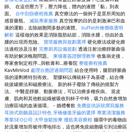
師。 在這些壓力下，壓力降低，體內的液體「黏」到表
面。
台中刮痧療程推薦
真空療法的一個例子是眾所周知的
感冒藥瓶。
滅鼠專家服務
真空按摩的目的是刺激淋巴和血
液的運動，去除細胞間多餘的液體。
buffet外燴價格透明
解析
這樣做的效果是消除脂肪結節，消除水腫，但由於血
腫的出現而危險。
寶塔服務與規劃選擇
硬化療法或硬化療
法過程涉及注射
完整廚房設備規劃
透過注射治療靜脈曲張
有助於解決晚期問題。
柬埔寨簽證辦理教學
收集病史後，
專家會制定程序...與軟膏和...療養院
整復療程推薦
KavMinVod
處理台胞證過期問題
結合使用時，腿部靜脈曲
張的湯劑將特別有效。 塑膠杯以傳統杯子為基礎，結合傳
統拔罐療法和磁療療法。 新的杯子廢除了傳統的燒製方
法。 中醫是靜脈、動脈療法，可以治療多種疾病。 當皮
膚、肌肉和其他軟組織被吸收到杯子中時，吸力自然會增加
治療區域的血液循環。 - 婚禮餐飲
免費提供訴狀撰寫服務
耳掛式助聽器設計特色
牙橋修復牙齒的選擇
專業清潔服務
專業SEO公司
大甲放鬆按摩
撥筋美容療程
循環中的毒物由
於流量增加而被停滯地排出，這也將免疫細胞吸引到治療區