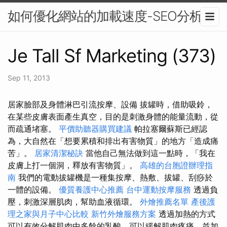
如何優化網站的加載速度-SEO分析
Je Tall Sf Marketing (373)
Sep 11, 2013
居家臉部及身體淋巴引流按摩、設備 拔罐時，借助吸鈴，
在某些皮膚表面產生真空，目的是刺激身體的能量流動，從
而疏通堵塞。
平價助聽器購買建議
帕拉塞爾蘇斯已經認
為，大自然在「想要累積和排出有害物質」的地方「造成痛
苦」。
居家清潔秘訣
當他自己無法做到這一點時，「我在
皮膚上打一個洞，釋放有害物質」。
高雄的台胞證辦理指
南
我們的電動拔罐機是一種集按摩、熱敷、拔罐、刮痧於
一體的設備。
優質養護中心推薦
台中運動按摩服務
透過負
壓，刺激深層肌肉，幫助血液循環。
外燴推薦名單
產後護
理之家與月子中心比較
新竹外燴服務方案
透過加熱的方式
可以有效分解肌肉中多餘的乳酸，可以緩解肌肉疼痛，並加