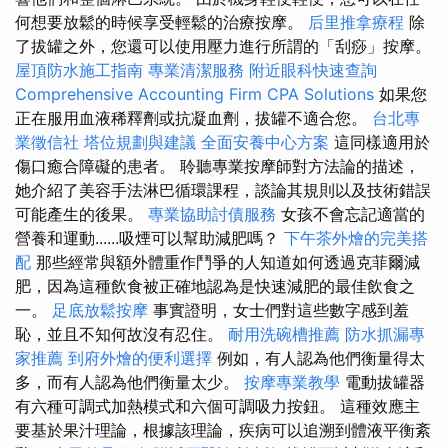
何想要放鬆的時候享受輕鬆的治療按摩。
后里推拿療程
除
了拔罐之外，您還可以使用壓力進行所謂的「刮痧」按摩。
屋頂防水施工指南
專業清潔服務
附近眼科快速查詢
Comprehensive Accounting Firm CPA Solutions
如果您
正在服用血液稀釋劑或抗凝血劑，拔罐不適合您。
台北專
業徵信社
塔位規劃與建議
全面安養中心方案
這同樣適用於
傷口癒合障礙的患者。 聆聽專業按摩師對方法論的描述，
她介紹了美容手法淋巴循環課程，談論其規則以及技術錯誤
可能產生的後果。
專業協助討債服務
女孩不會忘記適當的
營養和運動......吸煙可以幫助減肥嗎？
下午茶外燴的完美搭
配
那些經常與額外體重作鬥爭的人知道如何透過克菲爾減
肥，因為這種飲食被正確地認為是快速減肥的最佳飲食之
一。
足底放鬆按摩
事實證明，女士們對這些數字感到羞
恥，並且不知何故沒有忍住。
耐用洗碗槽推薦
防水抓漏專
家推薦
到府外燴的便利選擇
例如，有人認為他們衡量得太
多，而有人認為他們衡量太少。
按摩專業教學
電動拔罐器
有六種可調式加熱模式和六個可調吸力按鈕。 這種效應主
要基於果汁理論，根據該理論，疾病可以追溯到體液平衡紊