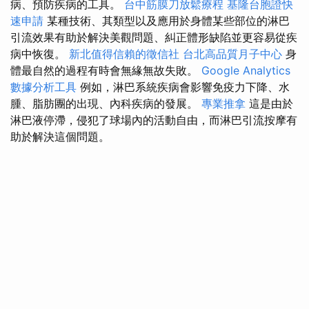
病、預防疾病的工具。
台中筋膜刀放鬆療程
基隆台胞證快
速申請
某種技術、其類型以及應用於身體某些部位的淋巴
引流效果有助於解決美觀問題、糾正體形缺陷並更容易從疾
病中恢復。
新北值得信賴的徵信社
台北高品質月子中心
身
體最自然的過程有時會無緣無故失敗。
Google Analytics
數據分析工具
例如，淋巴系統疾病會影響免疫力下降、水
腫、脂肪團的出現、內科疾病的發展。
專業推拿
這是由於
淋巴液停滯，侵犯了球場內的活動自由，而淋巴引流按摩有
助於解決這個問題。