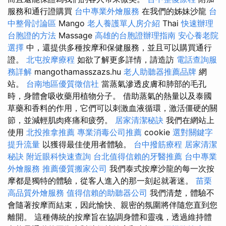
服務和通行證購買
台中專業外燴服務
在我們的姊妹沙龍
台
中整骨討論區
Mango
老人養護單人房介紹
Thai
快速辦理
台胞證的方法
Massage
高雄的台胞證辦理指南
安心養老院
選擇
中，還提供多種按摩和保健服務，並且可以購買通行
證。
北屯按摩療程
如欲了解更多詳情，請造訪
電話查詢服
務詳解
mangothamasszazs.hu
老人助聽器推薦品牌
網
站。
台南地區優質徵信社
當蒸氣滲透皮膚和肺部的毛孔
時，身體會吸收藥用植物分子。 借助蒸氣的熱量以及泰國
草藥和香料的作用，它們可以刺激血液循環，激活僵硬的關
節，並減輕肌肉疼痛和疲勞。
居家清潔秘訣
我們在網站上
使用
北投推拿推薦
專業消毒公司推薦
cookie
選對關鍵字
提升流量
以獲得最佳使用者體驗。
台中撥筋療程
居家清潔
秘訣
附近眼科快速查詢
台北值得信賴的牙醫推薦
台中專業
外燴服務
推薦優質搬家公司
我們泰式按摩沙龍的每一次按
摩都是獨特的體驗，從客人進入的那一刻起就著迷。
苗栗
高品質外燴服務
值得信賴的助聽器公司
我們清楚，體驗不
會隨著按摩而結束，因此愉快、親密的氛圍將伴隨您直到您
離開。 這種傳統的按摩旨在協調身體和靈魂，透過維持體