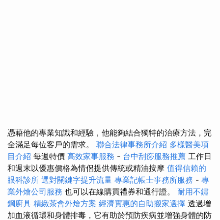
憑藉他的專業知識和經驗，他能夠結合獨特的治療方法，完
全滿足每位客戶的需求。
聯合法律事務所介紹
多樣醫美項
目介紹
每週特價
高效家事服務
-
台中刮痧服務推薦
工作日
和週末以優惠價格為情侶提供傳統或精油按摩
值得信賴的
眼科診所
選對關鍵字提升流量
專業記帳士事務所服務
-
專
業外燴公司服務
也可以在線購買禮券和通行證。
耐用不鏽
鋼廚具
精緻茶會外燴方案
經濟實惠的自助搬家選擇
透過增
加血液循環和身體排毒，它有助於預防疾病並增強身體的防