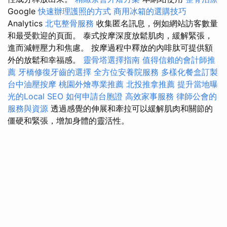
Google
快速辦理護照的方式
商用冰箱的選購技巧
Analytics
北屯整骨服務
收集匿名訊息，例如網站訪客數量
和最受歡迎的頁面。 泰式按摩深度放鬆肌肉，緩解緊張，
進而減輕壓力和焦慮。 按摩過程中釋放的內啡肽可提供額
外的放鬆和幸福感。
靈骨塔選擇指南
值得信賴的會計師推
薦
牙橋修復牙齒的選擇
全方位安養院服務
多樣化餐盒訂製
台中油壓按摩
桃園外燴專業推薦
北投推拿推薦
提升當地曝
光的Local SEO
如何申請台胞證
高效家事服務
律師公會的
服務與資源
透過感覺的伸展和牽拉可以緩解肌肉和關節的
僵硬和緊張，增加身體的靈活性。