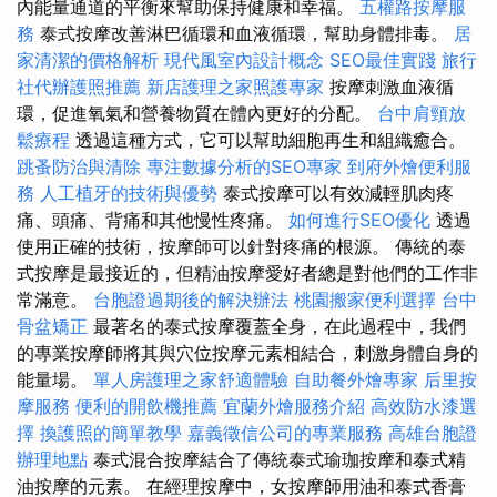
內能量通道的平衡來幫助保持健康和幸福。
五權路按摩服
務
泰式按摩改善淋巴循環和血液循環，幫助身體排毒。
居
家清潔的價格解析
現代風室內設計概念
SEO最佳實踐
旅行
社代辦護照推薦
新店護理之家照護專家
按摩刺激血液循
環，促進氧氣和營養物質在體內更好的分配。
台中肩頸放
鬆療程
透過這種方式，它可以幫助細胞再生和組織癒合。
跳蚤防治與清除
專注數據分析的SEO專家
到府外燴便利服
務
人工植牙的技術與優勢
泰式按摩可以有效減輕肌肉疼
痛、頭痛、背痛和其他慢性疼痛。
如何進行SEO優化
透過
使用正確的技術，按摩師可以針對疼痛的根源。 傳統的泰
式按摩是最接近的，但精油按摩愛好者總是對他們的工作非
常滿意。
台胞證過期後的解決辦法
桃園搬家便利選擇
台中
骨盆矯正
最著名的泰式按摩覆蓋全身，在此過程中，我們
的專業按摩師將其與穴位按摩元素相結合，刺激身體自身的
能量場。
單人房護理之家舒適體驗
自助餐外燴專家
后里按
摩服務
便利的開飲機推薦
宜蘭外燴服務介紹
高效防水漆選
擇
換護照的簡單教學
嘉義徵信公司的專業服務
高雄台胞證
辦理地點
泰式混合按摩結合了傳統泰式瑜珈按摩和泰式精
油按摩的元素。 在經理按摩中，女按摩師用油和泰式香膏