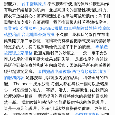
禦能力。
台中撥筋療法
泰式按摩中使用的伸展和按壓動作
有助於舒緩緊張的肌肉，並提高肌肉的靈活性和活動能力。
薰衣草放鬆身心；薄荷和迷迭香按摩油可放鬆肌肉；為了排
毒和增加皮膚的血液循環，我們推薦橙肉桂芳香油按摩油。
專業會計公司服務
頂尖SEO機構
肉毒桿菌除皺體驗
按摩師
執照培訓
台北地區外燴選擇
不久前，我和我的夥伴在布達
佩斯開了第二家沙龍，這讓我們有機會把泰式按摩的體驗帶
給更多的人，從而也幫助他們度過了平日的疲憊。
專業產
後護理之家服務
歡迎光臨我們的沙龍之一，您一定不會對
泰式按摩的清爽和活力效果感到失望。 足底按摩的有益效
果延伸到整個身體和所有內臟器官，因為幾乎所有的感覺神
經都起源於足底。
泰國簽證申請教學
西屯肩頸放鬆
清潔工
的服務內容
足部按摩可以刺激內臟的活動，增強全身的功
能。 Thaiheart 按摩沙龍 每個人都在尋找一個可以放鬆身
心、補充能量的地方。 寧靜、活力、美麗和活力在我們的
按摩沙龍中相遇。 我們提供的療程將使您的身體和靈魂煥
然一新。 我們位於祖格洛的沙龍還提供特殊的魚足護理，
這是一種足部護理，不僅可以讓雙腳變得更健康、更美觀，
而且還能保證為我們的客人帶來微笑。
台中整復療程
附加