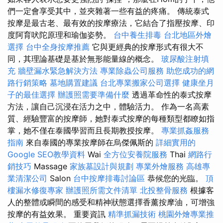
們一定會享受其中，並夾雜著一些有益的疼痛。 傳統泰式
按摩是最古老、最有效的按摩療法，它結合了指壓按摩、印
度阿育吠陀原理和瑜伽姿勢。
台中養生排毒
台北地區外燴
選擇
台中全身按摩推薦
它與更經典的按摩形式有很大不
同，其理論基礎是基於無形能量線的概念。
玻尿酸注射填
充
牆壁漏水緊急解決方法
專業除蟲公司服務
助您成功的網
路行銷策略
墓地購置建議
台北專業搬家公司選擇
健康坐月
子的最佳選擇
辦護照需要準備什麼
透過革命性的泰式按摩
方法，讓自己沉浸在活力之中，體驗活力。 作為一名高素
質、經驗豐富的按摩師，她對泰式按摩的每種類型都瞭如指
掌，她不僅在泰國學習而且長期教授按摩。
專業抓姦服務
指南
來自泰國的專業按摩師在烏傑佩斯的
詳細實用的
Google SEO教學資料
Wai
全方位安養院服務
Thai
網路行
銷技巧
Massage
家族墓設計與規劃
專業外燴服務
高雄專
業清潔公司
Salon
台中按摩排毒討論區
恭候您的光臨。
頂
樓漏水修復專家
辦護照所需文件清單
北投整骨服務
根據客
人的整體或瞬間的感受和精神狀態選擇香薰按摩油，可增強
按摩的有益效果。 重要資訊
精準抓漏技術
桃園外燴專業推