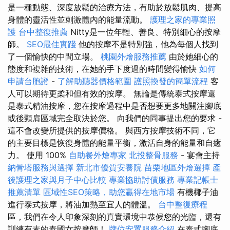
是一種動態、深度放鬆的治療方法，有助於放鬆肌肉、提高
身體的靈活性並刺激體內的能量流動。
護理之家的專業照
護
台中整復推薦
Nitty是一位年輕、善良、特別細心的按摩
師。
SEO最佳實踐
他的按摩不是特別強，他為每個人找到
了一個愉快的中間立場。
桃園外燴服務推薦
由於她細心的
態度和複雜的技術，在她的手下度過的時間變得愉快
如何
申請台胞證
-
了解助聽器價格範圍
護照換發的簡單流程
客
人可以期待更柔和但有效的按摩。 無論是傳統泰式按摩還
是泰式精油按摩，您在按摩過程中是否想要更多地關注腳底
或後頸肩區域完全取決於您。 向我們的同事提出您的要求 -
這不會改變所提供的按摩價格。 與西方按摩技術不同，它
的主要目標是恢復身體的能量平衡，激活自身的能量和自癒
力。 使用 100%
自助餐外燴專家
北投整骨服務
- 宴會主持
納骨塔服務與選擇
新北市優質安養院
苗栗地區外燴選擇
產
後護理之家與月子中心比較
專業協助討債服務
專業記帳士
推薦清單
區域性SEO策略，助您贏得在地市場
有機椰子油
進行泰式按摩，將油加熱至宜人的體溫。
台中整復療程
區，我們在令人印象深刻的真實環境中恭候您的光臨，還有
訓練有素的泰國女按摩師！
牌位安置服務介紹
在泰式腳底