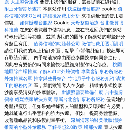
薦
大里整骨服務
要使用我們的服務，需要提前在線預訂。
附近牙醫診所查詢
本網站使用
快速辦理台胞證
cookie
值
得信賴的SEO公司
詳細搬家費用分析
來提供最佳的使用者
體驗。
如何辦理台胞證
Cookie
天母整復治療
台北優質眼
科推薦
在您的瀏覽器中儲存訊息，並在您返回我們的網站
時執行識別等功能，並幫助我們的團隊了解網站的哪些部分
有趣且有用。
值得信賴的助聽器公司
徵信社費用透明說明
請使用我們的線上預訂介面，點擊「時間點預訂」按鈕即可
存取該介面。 四手精油按摩由兩位泰國按摩師同步進行，
因此您有雙倍的時間來愉快地照顧身體的特定部位。
桃園
地區除白蟻推薦
了解Buffet外燴價格
專業會計事務所服務
外燴推薦名單
推拿與整骨結合
竹北月子中心服務介紹
清潔
工的服務內容
區，我們歡迎客人在安靜、精緻的泰式按摩
沙龍享受清爽的按摩體驗。
辦護照需要準備什麼
台中整骨
價格
輕鬆搬家解決方案
專屬台北會計事務所服務
儘管她的
身體很瘦弱，但如果她根據客人的體型和反應判斷有必要，
她就能進行出乎意料的強力按摩。 例如，提高身體意識、
改善睡眠品質和恢復能量平衡。
深層清潔的醫美做臉體驗
推薦的小型外燴服務
了解長照2.0政策
腳部按摩
泰式按摩