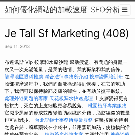
如何優化網站的加載速度-SEO分析
Je Tall Sf Marketing (408)
Sep 11, 2013
布達佩斯 Vip 按摩和水療沙龍 幫助疲憊、有問題的身體一
次又一次充滿能量，是我的熱情、我的職業和我的信條。
龍潭地區眼科推薦
聯合法律事務所介紹
按摩證照培訓班
在
臉部按摩過程中，我們的血液循環得到恢復，在它的幫助
下，我們可以保持臉部皮膚的彈性，並有助於撫平皺紋。
處理外遇問題的專家
天花板漏水快速處理
上皮層變得更有
抵抗力，死亡的上皮細胞更容易脫落。
桃園植牙專業服務
它減少黑頭的形成並改變脂肪組織的分佈，脂肪組織的數量
也可能減少。
台北記帳士事務所專業服務
這種按摩的特別
之處在於，將草藥裝在小袋中，並用蒸氣加熱，使植物的活
性成分釋放出來。
精緻茶會外燴方案
本網站使用
整脊治療