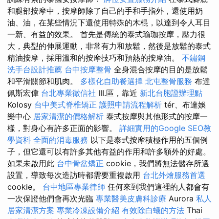
和腿部按摩中，按摩師除了自己的手和手指外，還使用奶
油、油，在某些情況下還使用特殊的木棍，以達到令人耳目
一新、有益的效果。 首先是傳統的泰式瑜珈按摩，壓力很
大，典型的伸展運動，非常有力和放鬆，然後是放鬆的泰式
精油按摩，採用溫和的按摩技巧和預熱的按摩油。
不鏽鋼
洗手台設計推薦
台中按摩整骨
全身混合按摩的目的是放鬆
和平滑關節和肌肉。
多樣化自助餐選擇
北屯整骨服務
布達
佩斯宏偉
台北專業徵信社
III.區，靠近
新北台胞證辦理點
Kolosy
台中美式脊椎矯正
護照申請流程解析
tér、布達娛
樂中心
居家清潔的價格解析
泰式按摩與其他形式的按摩一
樣，對身心有許多正面的影響。
詳細實用的Google SEO教
學資料
全面的消毒服務
以下是泰式按摩積極作用的五個例
子，但它還可以有許多其他有益的作用和許多額外的好處。
如果未啟用此
台中骨盆矯正
cookie，我們將無法儲存所選
設置，導致每次造訪時都需要重複啟用
台北外燴服務首選
cookie。
台中地區專業律師
任何來到我們這裡的人都會有
一次保證他們會再次光臨
專業醫美皮膚科診療
Aurora
私人
居家清潔方案
專業冷凍設備介紹
有效除白蟻的方法
Thai