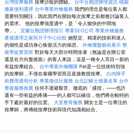
台灣按摩服務
按摩沙龍的體驗。
台中台胞證辦理資訊
桃園
搬家便利選擇
台中專業外燴服務
我們的理念是每位客人都
需要特別關注，因此我們在開始每次按摩之前都會討論客人
的需求。 他的按摩強度適中，是「令人愉快的中間地
帶」。
宜蘭台胞證辦理指引
專業SEO公司
專業外燴服務
產後護理之家與月子中心比較
她堅定、精湛的技術和迷人
的個性是成功身心恢復活力的保證。
外燴擺盤藝術展示
整
復學徒實習班
對於每天大部分時間坐著（無論是在辦公室
還是在方向盤後面）的客人來說，這是一種令人耳目一新的
有益按摩組合。
台中專業外燴團隊
Pat是一位技術特別強
的按摩師，不僅在泰國學習而且直接教授按摩。
白內障手
術費用透明分析
專業徵信社服務
台北記帳士推薦名單
台中
整復服務推薦
任何不迴避艱苦、徹底的「揉捏」——也許
還有一些有益的疼痛——的人都可以確信，他們將在帕特的
手下處於最好的位置。
大里整骨服務
關女士是一位專注的
按摩師，將傳統按摩技術與現代知識相結合。