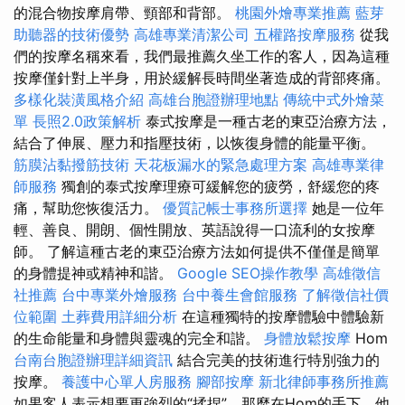
的混合物按摩肩帶、頸部和背部。
桃園外燴專業推薦
藍芽
助聽器的技術優勢
高雄專業清潔公司
五權路按摩服務
從我
們的按摩名稱來看，我們最推薦久坐工作的客人，因為這種
按摩僅針對上半身，用於緩解長時間坐著造成的背部疼痛。
多樣化裝潢風格介紹
高雄台胞證辦理地點
傳統中式外燴菜
單
長照2.0政策解析
泰式按摩是一種古老的東亞治療方法，
結合了伸展、壓力和指壓技術，以恢復身體的能量平衡。
筋膜沾黏撥筋技術
天花板漏水的緊急處理方案
高雄專業律
師服務
獨創的泰式按摩理療可緩解您的疲勞，舒緩您的疼
痛，幫助您恢復活力。
優質記帳士事務所選擇
她是一位年
輕、善良、開朗、個性開放、英語說得一口流利的女按摩
師。 了解這種古老的東亞治療方法如何提供不僅僅是簡單
的身體提神或精神和諧。
Google SEO操作教學
高雄徵信
社推薦
台中專業外燴服務
台中養生會館服務
了解徵信社價
位範圍
土葬費用詳細分析
在這種獨特的按摩體驗中體驗新
的生命能量和身體與靈魂的完全和諧。
身體放鬆按摩
Hom
台南台胞證辦理詳細資訊
結合完美的技術進行特別強力的
按摩。
養護中心單人房服務
腳部按摩
新北律師事務所推薦
如果客人表示想要更強烈的“揉捏”，那麼在Hom的手下，他