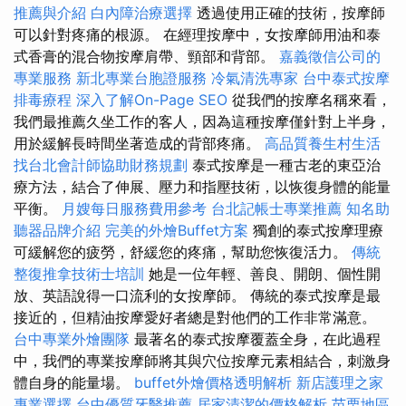
推薦與介紹
白內障治療選擇
透過使用正確的技術，按摩師
可以針對疼痛的根源。 在經理按摩中，女按摩師用油和泰
式香膏的混合物按摩肩帶、頸部和背部。
嘉義徵信公司的
專業服務
新北專業台胞證服務
冷氣清洗專家
台中泰式按摩
排毒療程
深入了解On-Page SEO
從我們的按摩名稱來看，
我們最推薦久坐工作的客人，因為這種按摩僅針對上半身，
用於緩解長時間坐著造成的背部疼痛。
高品質養生村生活
找台北會計師協助財務規劃
泰式按摩是一種古老的東亞治
療方法，結合了伸展、壓力和指壓技術，以恢復身體的能量
平衡。
月嫂每日服務費用參考
台北記帳士專業推薦
知名助
聽器品牌介紹
完美的外燴Buffet方案
獨創的泰式按摩理療
可緩解您的疲勞，舒緩您的疼痛，幫助您恢復活力。
傳統
整復推拿技術士培訓
她是一位年輕、善良、開朗、個性開
放、英語說得一口流利的女按摩師。 傳統的泰式按摩是最
接近的，但精油按摩愛好者總是對他們的工作非常滿意。
台中專業外燴團隊
最著名的泰式按摩覆蓋全身，在此過程
中，我們的專業按摩師將其與穴位按摩元素相結合，刺激身
體自身的能量場。
buffet外燴價格透明解析
新店護理之家
專業選擇
台中優質牙醫推薦
居家清潔的價格解析
苗栗地區