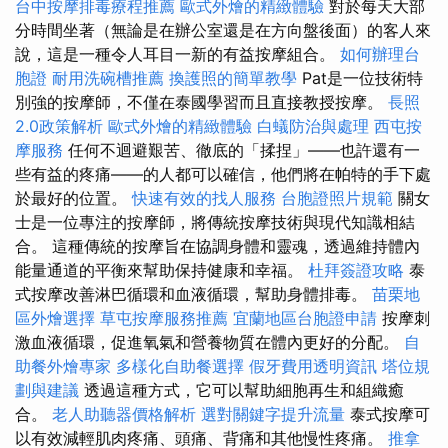
台中按摩排毒療程推薦
歐式外燴的精緻體驗
對於每天大部
分時間坐著（無論是在辦公室還是在方向盤後面）的客人來
說，這是一種令人耳目一新的有益按摩組合。
如何辦理台
胞證
耐用洗碗槽推薦
換護照的簡單教學
Pat是一位技術特
別強的按摩師，不僅在泰國學習而且直接教授按摩。
長照
2.0政策解析
歐式外燴的精緻體驗
白蟻防治與處理
西屯按
摩服務
任何不迴避艱苦、徹底的「揉捏」——也許還有一
些有益的疼痛——的人都可以確信，他們將在帕特的手下處
於最好的位置。
快速有效的找人服務
台胞證照片規範
關女
士是一位專注的按摩師，將傳統按摩技術與現代知識相結
合。 這種傳統的按摩旨在協調身體和靈魂，透過維持體內
能量通道的平衡來幫助保持健康和幸福。
杜拜簽證攻略
泰
式按摩改善淋巴循環和血液循環，幫助身體排毒。
苗栗地
區外燴選擇
草屯按摩服務推薦
宜蘭地區台胞證申請
按摩刺
激血液循環，促進氧氣和營養物質在體內更好的分配。
自
助餐外燴專家
多樣化自助餐選擇
假牙費用透明資訊
塔位規
劃與建議
透過這種方式，它可以幫助細胞再生和組織癒
合。
老人助聽器價格解析
選對關鍵字提升流量
泰式按摩可
以有效減輕肌肉疼痛、頭痛、背痛和其他慢性疼痛。
推拿