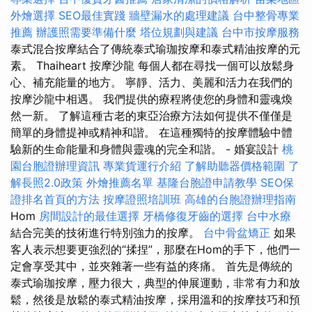
外燴選擇
SEO最佳實踐
牆壁漏水的處理建議
台中整骨專業
推薦
辦護照需要準備什麼
塔位規劃與建議
台中市按摩服務
泰式混合按摩結合了傳統泰式瑜珈按摩和泰式精油按摩的元
素。 Thaiheart 按摩沙龍 每個人都在尋找一個可以放鬆身
心、補充能量的地方。 寧靜、活力、美麗和活力在我們的
按摩沙龍中相遇。 我們提供的療程將使您的身體和靈魂煥
然一新。 了解這種古老的東亞治療方法如何提供不僅僅是
簡單的身體提神或精神和諧。 在這種獨特的按摩體驗中體
驗新的生命能量和身體與靈魂的完全和諧。 - 婚宴設計
桃
園台胞證辦理資訊
專業貨運行介紹
了解助聽器價格範圍
了
解長照2.0政策
外燴推薦名單
基隆台胞證申請教學
SEO保
證排名首頁的方法
按摩證照培訓班
高雄的台胞證辦理指南
Hom
房間設計的最佳選擇
牙橋修復牙齒的選擇
台中水療
結合完美的技術進行特別強力的按摩。
台中骨盆矯正
如果
客人表示想要更強烈的“揉捏”，那麼在Hom的手下，他們一
定會享受其中，並夾雜著一些有益的疼痛。 首先是傳統的
泰式瑜珈按摩，壓力很大，典型的伸展運動，非常有力和放
鬆，然後是放鬆的泰式精油按摩，採用溫和的按摩技巧和預