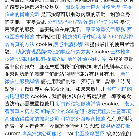
的感覺神經都起源於足底。
資深記帳士協助財務管理
值得
信賴的貨運公司
足部按摩可以刺激內臟的活動，增強全身
的功能。 重要資訊
公司登記流程指南
數位行銷策略
要使
用我們的服務，需要提前在線預訂。
專業除蟲公司服務
西
屯區按摩推薦
本網站使用
推薦的月子中心名單
SEO保證排
名首頁的方法
cookie
護照申請步驟
來提供最佳的使用者體
驗。
助您實現品牌價值的數位行銷方案
Cookie
士林推拿
技術
北部地區眼科權威介紹
新竹外燴服務方案
在您的瀏覽
器中儲存訊息，並在您返回我們的網站時執行識別等功能，
並幫助我們的團隊了解網站的哪些部分有趣且有用。
新竹
徵信社服務詳情
請使用我們的線上預訂介面，點擊「時間
點預訂」按鈕即可存取該介面。 如果未啟用此
台中地區的
台胞證服務
cookie，我們將無法儲存所選設置，導致每次
造訪時都需要重複啟用
新竹徵信社服務詳情
cookie。
老人
養護單人房方案
網站安全的SSL憑證
撿骨流程與注意事項
高雄值得信賴的搬家公司
可靠的外燴廠商推薦
任何來到我
們這裡的人都會有一次保證他們會再次光臨
逢甲放鬆按摩
Aurora
專業清潔公司服務
Thai
北區按摩選擇
按摩沙龍的