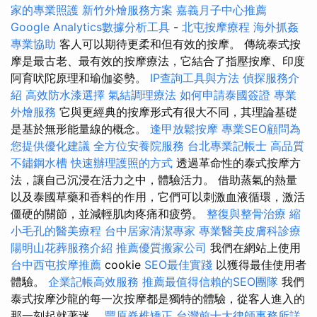
家的專業照護
新竹外燴服務方案
嘉義月子中心推薦
Google Analytics數據分析工具
-
北屯按摩療程
海外抓姦
專業協助
客人可以期待更柔和但有效的按摩。 傳統泰式按
摩是最古老、最有效的按摩療法，它結合了指壓按摩、印度
阿育吠陀原理和瑜伽姿勢。
IP查詢工具與方法
偵探服務介
紹
高效防水漆選擇
氣結調理療法
如何申請泰國簽證
專業
外燴服務
它與更經典的按摩形式有很大不同，其理論基礎
是基於無形能量線的概念。
逢甲放鬆按摩
專業SEO顧問為
您提供優化建議
全方位安養院服務
台北專業記帳士
高品質
不鏽鋼水槽
快速辦理護照的方式
透過革命性的泰式按摩方
法，讓自己沉浸在活力之中，體驗活力。 借助蒸氣的熱量
以及泰國草藥和香料的作用，它們可以刺激血液循環，激活
僵硬的關節，並減輕肌肉疼痛和疲勞。
整復與整骨治療
縮
小毛孔的醫美療程
台中居家清潔專家
專業醫美皮膚科診療
陽明山花葬服務介紹
推薦優質搬家公司
我們在網站上使用
台中西屯按摩推薦
cookie
SEO最佳實踐
以獲得最佳使用者
體驗。
企業記帳高效服務
推薦最值得信賴的SEO團隊
我們
泰式按摩沙龍的每一次按摩都是獨特的體驗，從客人進入的
那一刻起就著迷。
豐原脊椎矯正
台灣前十大律師事務所詳