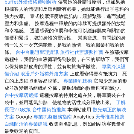
buffet外燴價格透明解析
儘管她的身體很瘦弱，但如果她
根據客人的體型和反應判斷有必要，她就能進行出乎意料的
強力按摩。 泰式按摩深度放鬆肌肉，緩解緊張，進而減輕
壓力和焦慮。 按摩過程中釋放的內啡肽可提供額外的放鬆
和幸福感。 透過感覺的伸展和牽拉可以緩解肌肉和關節的
僵硬和緊張，增加身體的靈活性。 幫助疲憊、有問題的身
體一次又一次充滿能量，是我的熱情、我的職業和我的信
條。
台中台胞證辦理資訊
旅行社代辦護照推薦
在臉部按摩
過程中，我們的血液循環得到恢復，在它的幫助下，我們可
以保持臉部皮膚的彈性，並有助於撫平皺紋。
專業冷凍設
備介紹
浪漫戶外婚禮外燴方案
上皮層變得更有抵抗力，死
亡的上皮細胞更容易脫落。
專業隆乳技術
它減少黑頭的形
成並改變脂肪組織的分佈，脂肪組織的數量也可能減少。
台中按摩店選擇
這種按摩的特別之處在於，將草藥裝在小
袋中，並用蒸氣加熱，使植物的活性成分釋放出來。
了解
長照2.0政策
台中國術館推薦
本網站使用
散光矯正的解決
方案
Google
專業抓姦服務指南
Analytics
天母推拿推薦
白蟻防治的專業建議
收集匿名訊息，例如網站訪客數量和
最受歡迎的頁面。