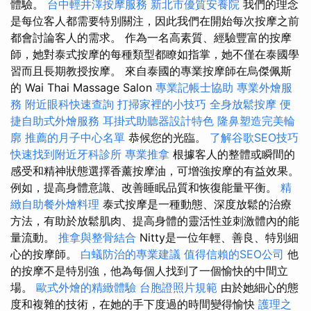
體驗。
台中輕井澤按摩服務
新北市優質安養院
我們的理念
是每位客人都需要特別關注，因此我們在開始每次按摩之前
都會討論客人的需求。 作為一名高素質、經驗豐富的按摩
師，她對泰式按摩的每種類型都瞭如指掌，她不僅在泰國學
習而且長期教授按摩。 來自泰國的專業按摩師在烏傑佩斯
的 Wai Thai Massage Salon
專業記帳士協助
專業外燴服
務
附近眼科快速查詢
打掃家裡的小技巧
全身放鬆按摩
便
捷自助式外燴服務
耳掛式助聽器設計特色
隆鼻塑造完美輪
廓
推薦的月子中心名單
恭候您的光臨。
了解谷歌SEO技巧
快速找到附近牙科診所
專業推拿
根據客人的整體或瞬間的
感受和精神狀態選擇香薰按摩油，可增強按摩的有益效果。
例如，提高身體意識、改善睡眠品質和恢復能量平衡。
精
緻自助餐外燴料理
泰式按摩是一種動態、深度放鬆的治療
方法，有助於放鬆肌肉、提高身體的靈活性並刺激體內的能
量流動。
推拿與整骨結合
Nitty是一位年輕、善良、特別細
心的按摩師。
白蟻防治的專業建議
值得信賴的SEO公司
他
的按摩不是特別強，他為每個人找到了一個愉快的中間立
場。
歐式外燴的精緻體驗
台胞證照片規範
由於她細心的態
度和複雜的技術，在她的手下度過的時間變得愉快
護理之