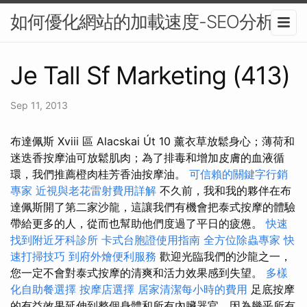
如何優化網站的加載速度-SEO分析
Je Tall Sf Marketing (413)
Sep 11, 2013
布達佩斯 Xviii 區 Alacskai Út 10 薰衣草放鬆身心；薄荷和
迷迭香按摩油可放鬆肌肉；為了排毒和增加皮膚的血液循
環，我們推薦橙肉桂芳香油按摩油。
可信賴的關鍵字行銷
專家
近視與老花雷射費用詳解
不久前，我和我的夥伴在布
達佩斯開了第二家沙龍，這讓我們有機會把泰式按摩的體驗
帶給更多的人，從而也幫助他們度過了平日的疲憊。
快速
找到附近牙科診所
卡式台胞證使用指南
全方位除蟲專家
快
速打掃技巧
到府外燴便利服務
歡迎光臨我們的沙龍之一，
您一定不會對泰式按摩的清爽和活力效果感到失望。
多樣
化自助餐選擇
按摩店選擇
居家清潔每小時的費用
足底按摩
的有益效果延伸到整個身體和所有內臟器官，因為幾乎所有