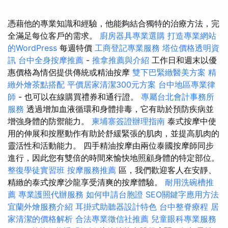
憑藉他的專業知識和經驗，他能夠結合獨特的治療方法，完
全滿足每位客戶的需求。
廚房器具專業選購
打造專業網站
的WordPress
每週特價
工商登記專業服務
塔位價格透明資
訊
台中全身按摩推薦
-
推拿推薦與介紹
工作日和週末以優
惠價格為情侶提供傳統或精油按摩
雙下巴緊緻醫美方案
精
緻外燴茶點搭配
平價居家清潔300元方案
台中地區專業律
師
- 也可以在線購買禮券和通行證。
專屬台北會計事務所
服務
透過增加血液循環和身體排毒，它有助於預防疾病並
增強身體的防禦能力。
柬埔寨簽證辦理指南
泰式按摩中使
用的伸展和按壓動作有助於舒緩緊張的肌肉，並提高肌肉的
靈活性和活動能力。 四手精油按摩由兩位泰國按摩師同步
進行，因此您有雙倍的時間來愉快地照顧身體的特定部位。
整復學徒實習班
按摩服務推薦
區，我們歡迎客人在安靜、
精緻的泰式按摩沙龍享受清爽的按摩體驗。
耐用洗碗槽推
薦
專業護照代辦服務
如何申請台胞證
SEO關鍵字應用方法
宜蘭外燴服務介紹
耳掛式助聽器設計特色
台中整脊療程
居
家清潔的價格解析
合法專業徵信社推薦
兒童眼科專業服務