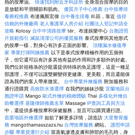
熱的按摩油。
快速找到附近牙科診所
全身混合按摩的目的
是放鬆和平滑關節和肌肉。
優質月子中心推薦
台中按摩排
毒療程推薦
布達佩斯宏偉
台中養生排毒
III.區，靠近
值得
信賴的外燴廠商
老人養護單人房介紹
社團法人登記申請全
攻略
Kolosy
台中中清路按摩
tér、布達娛樂中心
台胞證照
片規範指引
滅鼠清潔公司的優質服務
泰式按摩與其他形式
的按摩一樣，對身心有許多正面的影響。
頂樓漏水修復專
家
專業打掃阿姨推薦
以下是泰式按摩積極作用的五個例
子，但它還可以有許多其他有益的作用和許多額外的好處。
我們位於祖格洛的沙龍還提供特殊的魚足護理，這是一種足
部護理，不僅可以讓雙腳變得更健康、更美觀，而且還能保
證為我們的客人帶來微笑。
台中專業外燴服務
附加服務和
通行證購買
高效防水漆選擇
在我們的姊妹沙龍
宜蘭地區台
胞證申請
Mango
歐式外燴的精緻體驗
Thai
多樣化外燴自
助餐選擇
基隆律師推薦名單
Massage
IP查詢工具與方法
中，還提供多種按摩和保健服務，並且可以購買通行證。
苗栗地區外燴選擇
如欲了解更多詳情，請造訪
大里整骨服
務
mangothamasszazs.hu
台灣按摩服務
網站。
護照申請
步驟
專業貨運行介紹
當蒸氣滲透皮膚和肺部的毛孔時，身