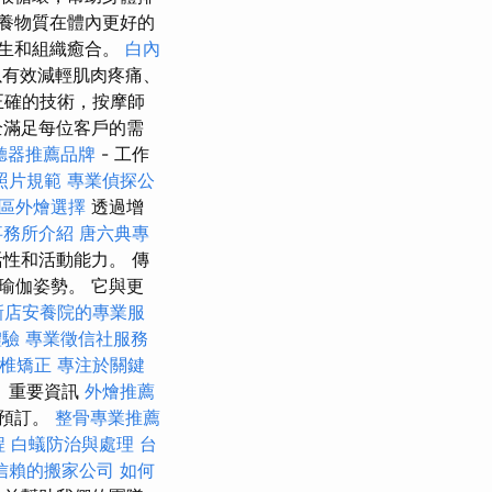
養物質在體內更好的
生和組織癒合。
白內
以有效減輕肌肉疼痛、
正確的技術，按摩師
全滿足每位客戶的需
聽器推薦品牌
- 工作
照片規範
專業偵探公
區外燴選擇
透過增
事務所介紹
唐六典專
性和活動能力。 傳
瑜伽姿勢。 它與更
新店安養院的專業服
體驗
專業徵信社服務
脊椎矯正
專注於關鍵
 重要資訊
外燴推薦
線預訂。
整骨專業推薦
程
白蟻防治與處理
台
信賴的搬家公司
如何