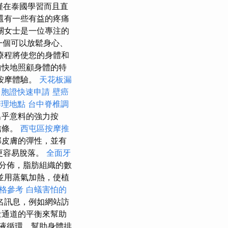
僅在泰國學習而且直
還有一些有益的疼痛
關女士是一位專注的
找一個可以放鬆身心、
療程將使您的身體和
愉快地照顧身體的特
按摩體驗。
天花板漏
台胞證快速申請
壁癌
辦理地點
台中脊椎調
出乎意料的強力按
信條。
西屯區按摩推
部皮膚的彈性，並有
更容易脫落。
全面牙
分佈，脂肪組織的數
並用蒸氣加熱，使植
格參考
白蟻害怕的
名訊息，例如網站訪
量通道的平衡來幫助
液循環，幫助身體排