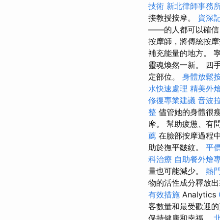
技術
新北律師事務
接教授按摩。
資深
——的人都可以確信
按摩師，將傳統按摩技
補充能量的地方。 
靈魂煥然一新。 四
定部位。
身體放鬆
水快速處理
精美外
修復專業建議
音波
整
儘管她的身體很
摩。 幫助疲憊、有
薦
在臉部按摩過程
助於撫平皺紋。
平價
科治療
自助餐外燴
量也可能減少。
熱
物的活性成分釋放
有效措施
Analytics
客數量和最受歡迎的
保持健康和幸福。