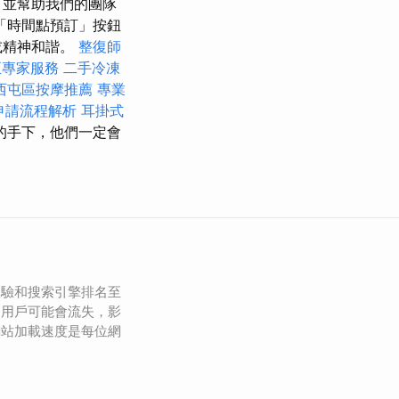
，並幫助我們的團隊
「時間點預訂」按鈕
或精神和諧。
整復師
正專家服務
二手冷凍
西屯區按摩推薦
專業
申請流程解析
耳掛式
m的手下，他們一定會
體驗和搜索引擎排名至
，用戶可能會流失，影
網站加載速度是每位網
。