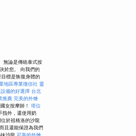
無論是傳統泰式按
決於您。 向我們的
要目標是恢復身體的
栗地區專業徵信社
靈
飲設備的好選擇
台北
業推薦
完美的外燴
泰國女按摩師！
塔位
手指外，還使用奶
們位於祖格洛的沙龍
而且還能保證為我們
姊妹沙龍
可靠的外燴