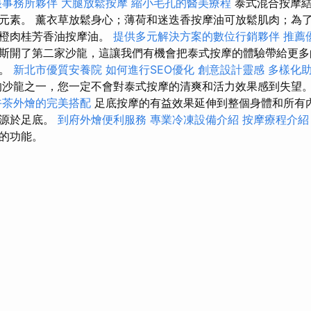
帳事務所夥伴
大腿放鬆按摩
縮小毛孔的醫美療程
泰式混合按摩結
元素。 薰衣草放鬆身心；薄荷和迷迭香按摩油可放鬆肌肉；為
薦橙肉桂芳香油按摩油。
提供多元解決方案的數位行銷夥伴
推薦
斯開了第二家沙龍，這讓我們有機會把泰式按摩的體驗帶給更多
憊。
新北市優質安養院
如何進行SEO優化
創意設計靈感
多樣化
沙龍之一，您一定不會對泰式按摩的清爽和活力效果感到失望
午茶外燴的完美搭配
足底按摩的有益效果延伸到整個身體和所有
起源於足底。
到府外燴便利服務
專業冷凍設備介紹
按摩療程介
的功能。