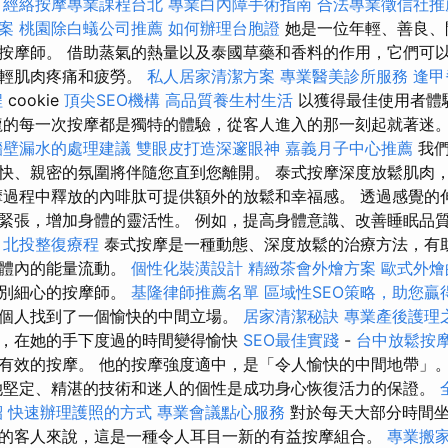
經絡按摩專業課程台北
專業白內障手術指南
合法專業徵信社推
案
桃園除白蟻公司推薦
如何辦理台胞證
她是一位年輕、善良、
按摩師。 借助蒸氣的熱量以及泰國草藥和香料的作用，它們可
減輕肌肉疼痛和疲勞。
私人居家清潔方案
專業醫美診所服務
逢甲
程
cookie
頂尖SEO機構
高品質養生村生活
以獲得最佳使用者體
龍的每一次按摩都是獨特的體驗，從客人進入的那一刻起就著迷
牆壁漏水的處理建議
雙眼皮打造深邃眼神
嘉義月子中心推薦
我們
快、親密的氛圍將伴隨您直到您離開。 泰式按摩深度放鬆肌肉
摩過程中釋放的內啡肽可提供額外的放鬆和幸福感。 透過感覺的
緊張，增加身體的靈活性。 例如，提高身體意識、改善睡眠品
北投整復療程
泰式按摩是一種動態、深度放鬆的治療方法，有
激體內的能量流動。
個性化裝潢設計
精緻茶會外燴方案
歐式外燴
特別細心的按摩師。
基隆律師推薦名單
區域性SEO策略，助您贏
個人找到了一個愉快的中間立場。
居家清潔秘訣
專業產後護理
，在她的手下度過的時間變得愉快
SEO最佳實踐
-
台中放鬆按
有效的按摩。 他的按摩強度適中，是「令人愉快的中間地帶」
堅定、精湛的技術和迷人的個性是成功身心恢復活力的保證。
紹
快速辦理護照的方式
專業會議點心服務
對於每天大部分時間坐
的客人來說，這是一種令人耳目一新的有益按摩組合。
專業搬