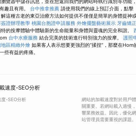
瀏覽器中儲存訊息，並在您返回我們的網站時執行識別等功能
分有趣且有用。
台中推拿推薦
請使用我們的線上預訂介面，點擊
了解這種古老的東亞治療方法如何提供不僅僅是簡單的身體提神
寨簽證辦理教學
桃園台胞證申請服務
外燴擺盤藝術展示
牙齒矯
特的按摩體驗中體驗新的生命能量和身體與靈魂的完全和諧。
om
台中水療服務
結合完美的技術進行特別強力的按摩。
護照
蘭地區精緻外燴
如果客人表示想要更強烈的“揉捏”，那麼在Ho
一些有益的疼痛。
載速度-SEO分析
度-SEO分析
網站的加載速度對於用戶
關重要。若網站載入過慢
響業務效益。因此，優化
站管理員需要重視的課題