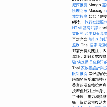
廠商推薦
Mango
嘉
護理之家
Massage
放鬆按摩
如欲了解
網站。
旅行社護照
HTML基礎知識
co
業服務
台中整骨專
再次光臨
旅行社護
服務
Thai
居家清潔
都需要特別關注，因
摩師，她對泰式按摩
驗
快速辦理台胞證
Thai
家族墓設計與
眼科推薦
恭候您的
瞬間的感受和精神狀
香膏的混合物按摩肩
按摩僅針對上半身，
了伸展、壓力和指壓
痛，幫助您恢復活