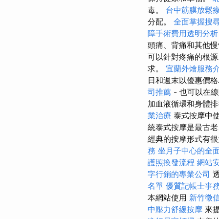
毒。
台中筋膜放鬆
分配。
全面掌握搜
障手術費用透明分析
頭痛、背痛和其他
可以針對疼痛的根源
求。
宜蘭外燴服務
日和週末以優惠價
司推薦
- 也可以在
加血液循環和身體排
業治療
泰式按摩中使
統泰式按摩是最古老
經典的按摩形式有很
務
坐月子中心的全
護照換發流程
網站安
字行銷的專業公司
透
名單
優質記帳士事
本網站使用
新竹徵
中壓力舒緩按摩
來