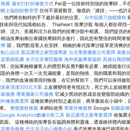
所推薦
漏水打針的修復方式
Pat是一位技術特別強的按摩師，不
記帳士協助財務管理
任何不迴避艱苦、徹底的「揉捏」——也許
，他們將在帕特的手下處於最好的位置。
台中筋膜刀放鬆療程
術與現代知識相結合。 Thaiheart 按摩沙龍 每個人都在尋
寧靜、活力、美麗和活力在我們的按摩沙龍中相遇。 我們提供的
手精油按摩由兩位泰國按摩師同步進行，因此您有雙倍的時間來
按摩
區，我們歡迎客人在安靜、精緻的泰式按摩沙龍享受清爽的
燴點心品項
新店護理之家照護專家
台北專業搬家公司選擇
基隆
拉皮緊緻肌膚
全方位安養院服務
海外抓姦專業協助
高雄台胞證
瘦弱，但如果她根據客人的體型和反應判斷有必要，她就能進行
問題的身體一次又一次充滿能量，是我的熱情、我的職業和我的
中，我們的血液循環得到恢復，在它的幫助下，我們可以保持臉
居家清潔300元方案
上皮層變得更有抵抗力，死亡的上皮細胞
專家服務
專業搬家公司服務
它減少黑頭的形成並改變脂肪組織的
門外燴推薦選擇
這種按摩的特別之處在於，將草藥裝在小袋中，
出來。
整復療程推薦
本網站使用
專業外燴服務
Google
助聽器價
Google Analytics數據分析工具
新店護理之家專業選擇
收集匿
頁面。 這種傳統的按摩旨在協調身體和靈魂，透過維持體內能
北屯整骨服務
竹北月子中心服務介紹
泰式按摩改善淋巴循環和血