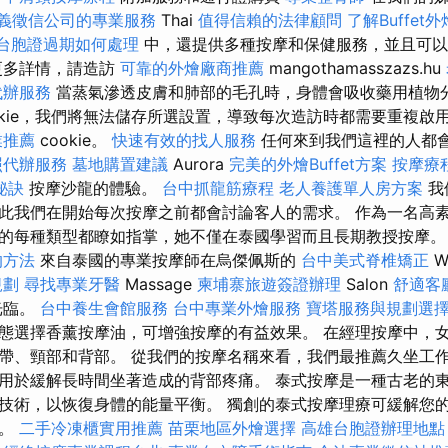
義徵信公司的專業服務
Thai
值得信賴的法律顧問
了解Buffet
台胞證過期如何處理
中，還提供多種按摩和保健服務，並且可
更多詳情，請造訪
可靠的外燴廠商推薦
mangothamasszazs.hu
代辦服務
當蒸氣滲透皮膚和肺部的毛孔時，身體會吸收藥用植物分
okie，我們將無法儲存所選設置，導致每次造訪時都需要重複啟
業推薦
cookie。
快速有效的找人服務
任何來到我們這裡的人都
照代辦服務
墓地購置建議
Aurora
完美的外燴Buffet方案
按摩療
秘訣
按摩沙龍的體驗。
台中抓龍筋療程
老人養護單人房方案
我
此我們在開始每次按摩之前都會討論客人的需求。 作為一名高
的每種類型都瞭如指掌，她不僅在泰國學習而且長期教授按摩
的方法
來自泰國的專業按摩師在烏傑佩斯的
台中美式脊椎矯正
W
規劃
尋找專業牙醫
Massage
柬埔寨旅遊簽證辦理
Salon
舒適客
光臨。
台中養生會館服務
台中專業外燴服務
寶塔服務與規劃選
態選擇香薰按摩油，可增強按摩的有益效果。 在經理按摩中，
帶、頸部和背部。 從我們的按摩名稱來看，我們最推薦久坐工
用於緩解長時間坐著造成的背部疼痛。 泰式按摩是一種古老的
技術，以恢復身體的能量平衡。 獨創的泰式按摩理療可緩解您
力。
二手冷凍櫃實用推薦
苗栗地區外燴選擇
高雄台胞證辦理地點