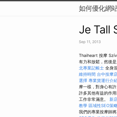
如何優化網站
Je Tall
Sep 11, 2013
Thaiheart 按
有力和放鬆，然後是
北專業記帳士
全身混
維持時間
台中按摩
選擇
專業貨運行介
摩一樣，對身心有
許多其他有益的作用
工作非常滿意。
新
教學
區域性SEO策
我們的專業按摩師將