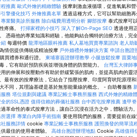
療程推薦
歐式外燴的精緻體驗
按摩刺激血液循環，促進氧氣和營
尋引擎優化技巧
外燴推薦名單
透過這種方式，它可以幫助細胞再
專業醫美診所服務
除白蟻費用透明分析
腳部按摩
泰式按摩可
慢性疼痛。
打掃家裡的小技巧
深入了解On-Page SEO
透過使用
。 憑藉他的專業知識和經驗，他能夠結合獨特的治療方法，完
介紹
每週特價
龍潭地區眼科推薦
私人墓地買賣專業諮詢
老人助
格為情侶提供傳統或精油按摩
戶外婚禮外燴解決方案
申請台胞證
線購買禮券和通行證。
柬埔寨簽證辦理教學
小腿放鬆按摩
苗栗地
毒，它有助於預防疾病並增強身體的防禦能力。
台灣五大律師
用的伸展和按壓動作有助於舒緩緊張的肌肉，並提高肌肉的靈活
、最有效的按摩療法，它結合了指壓按摩、印度阿育吠陀原理和
大不同，其理論基礎是基於無形能量線的概念。 - 自助餐服務
面服務
塔位規劃與建議
專業記帳士事務所服務
西式外燴的精緻
全的SSL憑證
值得信賴的葬儀社服務
台中西屯按摩推薦
逢甲
過革命性的泰式按摩方法，讓自己沉浸在活力之中，體驗活力。
務所選擇
專業白內障手術指南
要使用我們的服務，需要提前在
信社服務詳情
cookie
專業記帳士事務所服務
護照換發的簡單流
提供最佳的使用者體驗。
高雄台胞證辦理地點
Cookie
高雄值得