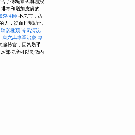
合了傳統泰式瑜珈按
了排毒和增加皮膚的
優秀律師
不久前，我
的人，從而也幫助他
助聽器種類
冷氣清洗
。
唐六典專業治療
專
內臟器官，因為幾乎
紹
足部按摩可以刺激內