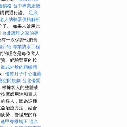
外燴價格
台中專業產後
以購買通行證。
足底
老人助聽器價格解析
子。 如果未啟用此
用
台北護理之家的專
會有一次保證他們會
程介紹
專業防水工程
們的理念是每位客人
素質、經驗豐富的按
。
歐式外燴的精緻體
ai
優質月子中心推薦
廳空間規劃
台北優質
擇
根據客人的整體或
女按摩師用油和泰式
作的客人，因為這種
東亞治療方法，結合
的疲勞，舒緩您的疼
逢甲脊椎矯正
適合