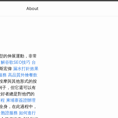
About
大，典型的伸展運動，非常
了解谷歌SEO技巧
台
斯宏偉
漏水打針效果
服務
高品質外燴餐飲
按摩與其他形式的按
例子，但它還可以有
愛好者總是對他們的
療程
柬埔寨簽證辦理
全身，在此過程中，
台胞證服務
如何進行