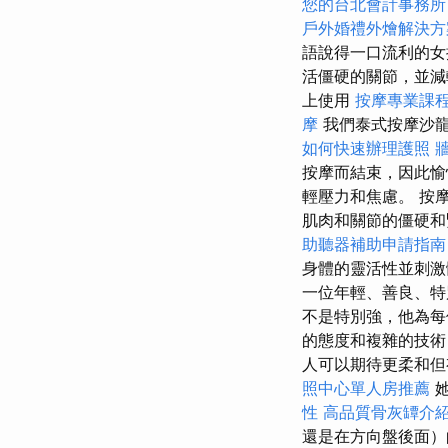
您的台北會計事務所
戶外婚禮外燴解決方
語說得一口流利的女
活僵硬的關節，並
上使用
按摩專業課
摩
我們泰式按摩沙
如何快速辦理護照
按摩而結束，因此愉
輕壓力和焦慮。 按
肌肉和關節的僵硬和
助聽器補助申請指南
身體的靈活性並刺
一位年輕、善良、
不是特別強，他為每
的態度和複雜的技術
人可以期待更柔和但
照中心單人房推薦
她
性
高品質骨灰罈介
還是在方向盤後面）