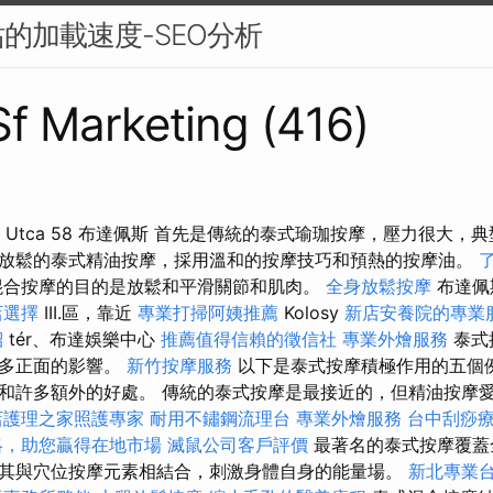
的加載速度-SEO分析
 Sf Marketing (416)
摩 Szív Utca 58 布達佩斯 首先是傳統的泰式瑜珈按摩，壓力很
放鬆的泰式精油按摩，採用溫和的按摩技巧和預熱的按摩油。
合按摩的目的是放鬆和平滑關節和肌肉。
全身放鬆按摩
布達佩
店選擇
III.區，靠近
專業打掃阿姨推薦
Kolosy
新店安養院的專業
紹
tér、布達娛樂中心
推薦值得信賴的徵信社
專業外燴服務
泰式
許多正面的影響。
新竹按摩服務
以下是泰式按摩積極作用的五個
和許多額外的好處。 傳統的泰式按摩是最接近的，但精油按摩
店護理之家照護專家
耐用不鏽鋼流理台
專業外燴服務
台中刮痧
略，助您贏得在地市場
滅鼠公司客戶評價
最著名的泰式按摩覆蓋
其與穴位按摩元素相結合，刺激身體自身的能量場。
新北專業