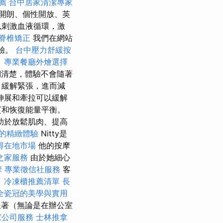
薦
台中居家清潔專家
開朗、個性開放、英
以刺激血液循環，激
脊椎矯正
我們在網站
驗。
台中壓力舒緩按
。
專業餐廳外燴選擇
清楚，體驗不會隨著
，緩解緊張，進而減
伸展和牽拉可以緩解
質和恢復能量平衡。
助於放鬆肌肉、提高
的精緻體驗
Nitty是
得在地市場
他的按摩
之家服務
由於她細心
摩
專業徵信社服務
客
。
冷凍櫃推薦清單
長
全瓷冠的美學與實用
著（無論是在辦公室
家公司服務
士林推拿