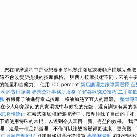
，您在按摩過程中是否想要更多地關注腳底或後頸肩區域完全取
- 這不會改變所提供的按摩價格。 與西方按摩技術不同，它的主
量和自癒力。 使用 100 percent
新店護理之家專業選擇
苗
公司的費用範圍
專業會計事務所服務
了解谷歌SEO技巧
二手餐
務
有機椰子油進行泰式按摩，將油加熱至宜人的體溫。
整骨專
在令人印象深刻的真實環境中恭候您的光臨，還有訓練有素的
美式脊椎矯正
在泰式腳底和腿部按摩中，按摩師除了自己的手和
下還使用特殊的木棍，以達到令人耳目一新、有益的效果。 我
理，這是一種足部護理，不僅可以讓雙腳變得更健康、更美觀，
台中肩頸按摩療程
附加服務和通行證購買
專業整骨師
在我們的