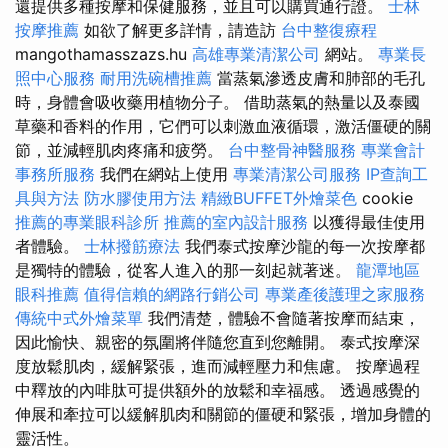
還提供多種按摩和保健服務，並且可以購買通行證。
士林
按摩推薦
如欲了解更多詳情，請造訪
台中整復療程
mangothamasszazs.hu
高雄專業清潔公司
網站。
專業長
照中心服務
耐用洗碗槽推薦
當蒸氣滲透皮膚和肺部的毛孔
時，身體會吸收藥用植物分子。 借助蒸氣的熱量以及泰國
草藥和香料的作用，它們可以刺激血液循環，激活僵硬的關
節，並減輕肌肉疼痛和疲勞。
台中整骨神醫服務
專業會計
事務所服務
我們在網站上使用
專業清潔公司服務
IP查詢工
具與方法
防水膠使用方法
精緻BUFFET外燴菜色
cookie
推薦的專業眼科診所
推薦的室內設計服務
以獲得最佳使用
者體驗。
士林撥筋療法
我們泰式按摩沙龍的每一次按摩都
是獨特的體驗，從客人進入的那一刻起就著迷。
龍潭地區
眼科推薦
值得信賴的網路行銷公司
專業產後護理之家服務
傳統中式外燴菜單
我們清楚，體驗不會隨著按摩而結束，
因此愉快、親密的氛圍將伴隨您直到您離開。 泰式按摩深
度放鬆肌肉，緩解緊張，進而減輕壓力和焦慮。 按摩過程
中釋放的內啡肽可提供額外的放鬆和幸福感。 透過感覺的
伸展和牽拉可以緩解肌肉和關節的僵硬和緊張，增加身體的
靈活性。