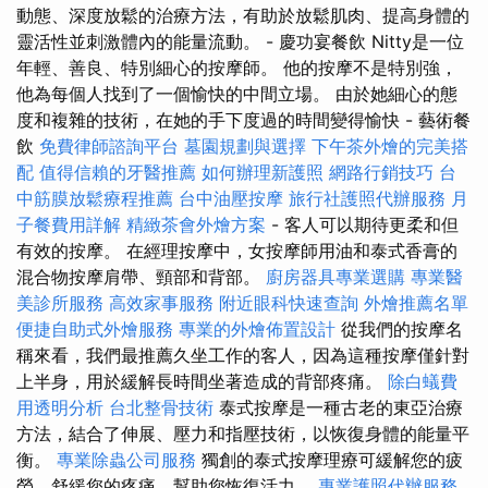
動態、深度放鬆的治療方法，有助於放鬆肌肉、提高身體的
靈活性並刺激體內的能量流動。 - 慶功宴餐飲 Nitty是一位
年輕、善良、特別細心的按摩師。 他的按摩不是特別強，
他為每個人找到了一個愉快的中間立場。 由於她細心的態
度和複雜的技術，在她的手下度過的時間變得愉快 - 藝術餐
飲
免費律師諮詢平台
墓園規劃與選擇
下午茶外燴的完美搭
配
值得信賴的牙醫推薦
如何辦理新護照
網路行銷技巧
台
中筋膜放鬆療程推薦
台中油壓按摩
旅行社護照代辦服務
月
子餐費用詳解
精緻茶會外燴方案
- 客人可以期待更柔和但
有效的按摩。 在經理按摩中，女按摩師用油和泰式香膏的
混合物按摩肩帶、頸部和背部。
廚房器具專業選購
專業醫
美診所服務
高效家事服務
附近眼科快速查詢
外燴推薦名單
便捷自助式外燴服務
專業的外燴佈置設計
從我們的按摩名
稱來看，我們最推薦久坐工作的客人，因為這種按摩僅針對
上半身，用於緩解長時間坐著造成的背部疼痛。
除白蟻費
用透明分析
台北整骨技術
泰式按摩是一種古老的東亞治療
方法，結合了伸展、壓力和指壓技術，以恢復身體的能量平
衡。
專業除蟲公司服務
獨創的泰式按摩理療可緩解您的疲
勞，舒緩您的疼痛，幫助您恢復活力。
專業護照代辦服務