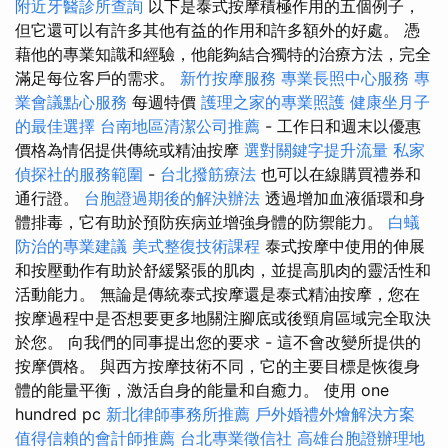
附近牙醫診所查詢
以下是泰式按摩積極作用的五個例子，
但它還可以有許多其他有益的作用和許多額外的好處。 憑
藉他的專業知識和經驗，他能夠結合獨特的治療方法，完全
滿足每位客戶的需求。
新竹按摩服務
專業長照中心服務
專
業會議點心服務
每週特價
護理之家的專業照護
健康坐月子
的最佳選擇
台南地區清潔公司推薦
- 工作日和週末以優惠
價格為情侶提供傳統或精油按摩
選對關鍵字提升流量
私家
偵探社的服務範圍
-
台北撥筋療法
也可以在線購買禮券和
通行證。
台胞證過期後的解決辦法
透過增加血液循環和身
體排毒，它有助於預防疾病並增強身體的防禦能力。
白蟻
防治的專業建議
美式整復技術課程
泰式按摩中使用的伸展
和按壓動作有助於舒緩緊張的肌肉，並提高肌肉的靈活性和
活動能力。 無論是傳統泰式按摩還是泰式精油按摩，您在
按摩過程中是否想要更多地關注腳底或後頸肩區域完全取決
於您。 向我們的同事提出您的要求 - 這不會改變所提供的
按摩價格。 與西方按摩技術不同，它的主要目標是恢復身
體的能量平衡，激活自身的能量和自癒力。 使用 one
hundred pc
新北律師事務所推薦
戶外婚禮外燴解決方案
值得信賴的會計師推薦
台北專業徵信社
高雄台胞證辦理地