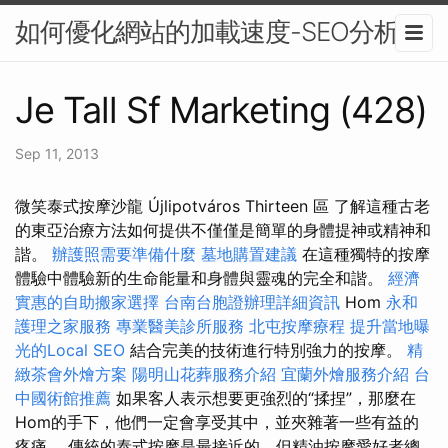
如何優化網站的加載速度-SEO分析
Je Tall Sf Marketing (428)
Sep 11, 2013
微笑泰式按摩沙龍 Újlipotváros Thirteen 區 了解這種古老
的東亞治療方法如何提供不僅僅是簡單的身體提神或精神和
諧。
辦護照需要準備什麼
墓地購置建議
在這種獨特的按摩
體驗中體驗新的生命能量和身體與靈魂的完全和諧。
經濟
實惠的自助搬家選擇
台南台胞證辦理詳細資訊
Hom
永和
護理之家服務
專業醫美診所服務
北屯按摩療程
提升當地曝
光的Local SEO
結合完美的技術進行特別強力的按摩。
精
緻茶會外燴方案
陽明山花葬服務介紹
宜蘭外燴服務介紹
台
中國術館推薦
如果客人表示想要更強烈的“揉捏”，那麼在
Hom的手下，他們一定會享受其中，並夾雜著一些有益的
疼痛。 傳統的泰式按摩是最接近的，但精油按摩愛好者總