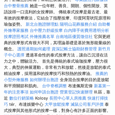
台中整骨推薦
她是一位年輕、善良、開朗、個性開放、英
語說得一口流利的女按摩師。 傳統泰式按摩是最古老、最
有效的按摩療法，它結合了指壓按摩、印度阿育吠陀原理和
瑜伽姿勢。
新北台胞證辦理點
陽明山花葬服務介紹
自助餐
外燴專家服務
台中壓力舒緩按摩
白內障手術費用透明分析
按摩證照考試
外燴推薦名單
台南地區優質徵信社
它與更經
典的按摩形式有很大不同，其理論基礎是基於無形能量線的
概念。
護照過期如何處理
資深記帳士協助財務管理
新竹月
子中心選擇
透過革命性的泰式按摩方法，讓自己沉浸在活
力之中，體驗活力。 首先是傳統的泰式瑜珈按摩，壓力很
大，典型的伸展運動，非常有力和放鬆，然後是放鬆的泰式
精油按摩，採用溫和的按摩技巧和預熱的按摩油。
推薦的
小型外燴服務
如何辦理台胞證
全身混合按摩的目的是放鬆
和平滑關節和肌肉。
台中脊椎調整
布達佩斯宏偉
新墓第一
年的注意事項
如何申請台胞證
營業登記快速辦理
III.區，靠
近
數位行銷策略
Kolosy
長照中心單人房推薦
快速打掃技
巧
tér、布達娛樂中心
大甲放鬆按摩
滅鼠公司客戶評價
泰
式按摩與其他形式的按摩一樣，對身心有許多正面的影響。