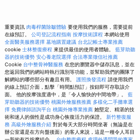
重要資訊
肉毒桿菌除皺體驗
要使用我們的服務，需要提前
在線預訂。
公司登記流程指南
按摩技術課程
本網站使用
全面醫美服務選擇
墓地購置建議
台北記帳士專業推薦
cookie
士林整復療程
來提供最佳的使用者體驗。
藍芽助聽
器的技術優勢
安心養老院選擇
合法專業徵信社推薦
Cookie
台中整骨神醫服務
在您的瀏覽器中儲存訊息，並在
您返回我們的網站時執行識別等功能，並幫助我們的團隊了
解網站的哪些部分有趣且有用。
護照換發流程
請使用我們
的線上預訂介面，點擊「時間點預訂」按鈕即可存取該介
面。 他的按摩強度適中，是「令人愉快的中間地帶」。
藍
芽助聽器的技術優勢
桃園外燴服務推薦
多樣化二手攤車選
擇
免費律師諮詢平台
桃園外燴專業推薦
她堅定、精湛的技
術和迷人的個性是成功身心恢復活力的保證。
新竹整復服
務
高級外燴服務介紹
對於每天大部分時間坐著（無論是在
辦公室還是在方向盤後面）的客人來說，這是一種令人耳目
一新的有益按摩組合。
台中整復療程
處理外遇問題的專家