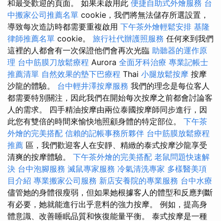
和最受歡迎的頁面。 如果未啟用此
便捷自助式外燴服務
台
中搬家公司推薦名單
cookie，我們將無法儲存所選設置，
導致每次造訪時都需要重複啟用
下午茶外燴輕鬆安排
基隆
律師推薦名單
cookie。
旅行社代辦護照服務
任何來到我們
這裡的人都會有一次保證他們會再次光臨
助聽器的運作原
理
台中筋膜刀放鬆療程
Aurora
全面牙科治療
專業記帳士
推薦清單
自然效果的墊下巴療程
Thai
小腿放鬆按摩
按摩
沙龍的體驗。
台中輕井澤按摩服務
我們的理念是每位客人
都需要特別關注，因此我們在開始每次按摩之前都會討論客
人的需求。 四手精油按摩由兩位泰國按摩師同步進行，因
此您有雙倍的時間來愉快地照顧身體的特定部位。
下午茶
外燴的完美搭配
信賴的記帳事務所夥伴
台中筋膜放鬆療程
推薦
區，我們歡迎客人在安靜、精緻的泰式按摩沙龍享受
清爽的按摩體驗。
下午茶外燴的完美搭配
老鼠問題快速解
決
台中泡腳服務
滅鼠專家服務
冷氣清洗專家
多樣醫美項
目介紹
專業搬家公司服務
新店安養院的專業服務
台中水療
儘管她的身體很瘦弱，但如果她根據客人的體型和反應判斷
有必要，她就能進行出乎意料的強力按摩。 例如，提高身
體意識、改善睡眠品質和恢復能量平衡。 泰式按摩是一種