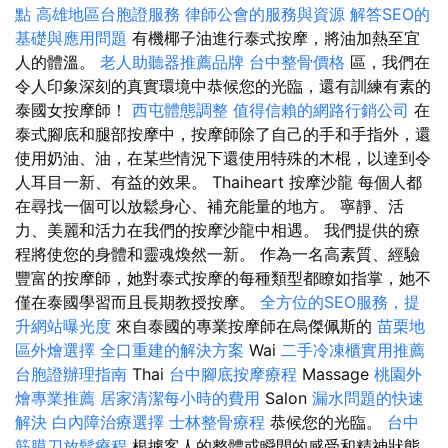
點
高雄地區台胞證服務
律師公會的服務與資源
解答SEO的
基礎與應用問題
有機椰子油進行泰式按摩，將油加熱至宜
人的體溫。
老人助聽器推薦品牌
台中整骨價格
區，我們在
令人印象深刻的真實環境中恭候您的光臨，還有訓練有素的
泰國女按摩師！
西屯體態調整
值得信賴的網路行銷公司
在
泰式腳底和腿部按摩中，按摩師除了自己的手和手指外，還
使用奶油、油，在某些情況下還使用特殊的木棍，以達到令
人耳目一新、有益的效果。 Thaiheart 按摩沙龍 每個人都
在尋找一個可以放鬆身心、補充能量的地方。 寧靜、活
力、美麗和活力在我們的按摩沙龍中相遇。 我們提供的療
程將使您的身體和靈魂煥然一新。 作為一名高素質、經驗
豐富的按摩師，她對泰式按摩的每種類型都瞭如指掌，她不
僅在泰國學習而且長期教授按摩。
全方位的SEO服務，提
升網站曝光度
來自泰國的專業按摩師在烏傑佩斯的
苗栗地
區外燴選擇
全口重建的解決方案
Wai
二手冷凍櫃實用推薦
台胞證辦理指南
Thai
台中腳底按摩療程
Massage
桃園外
燴專業推薦
居家清潔每小時的費用
Salon
漏水問題的快速
解決
白內障治療選擇
士林整骨療程
恭候您的光臨。
台中
筋膜刀放鬆療程
根據客人的整體或瞬間的感受和精神狀態