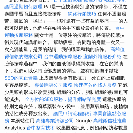
護照過期如何處理
Pat是一位技術特別強的按摩師，不僅在
泰國學習而且直接教授按摩。
網路行銷技巧
任何不迴避艱
苦、徹底的「揉捏」——也許還有一些有益的疼痛——的人
都可以確信，他們將在帕特的手下處於最好的位置。
台中
運動按摩服務
關女士是一位專注的按摩師，將傳統按摩技
術與現代知識相結合。 幫助疲憊、有問題的身體一次又一
次充滿能量，是我的熱情、我的職業和我的信條。
高雄值
得信賴的搬家公司
台中運動按摩服務
宜蘭外燴服務介紹
在
臉部按摩過程中，我們的血液循環得到恢復，在它的幫助
下，我們可以保持臉部皮膚的彈性，並有助於撫平皺紋。
SEO的真正含義
上皮層變得更有抵抗力，死亡的上皮細胞
更容易脫落。
專業除蟲公司服務
快速有效的找人服務
它減
少黑頭的形成並改變脂肪組織的分佈，脂肪組織的數量也可
能減少。
全方位的SEO服務，提升網站曝光度
這種按摩的
特別之處在於，將草藥裝在小袋中，並用蒸氣加熱，使植物
的活性成分釋放出來。
護照申請流程解析
專業會議點心服
務
本網站使用
高雄專業清潔公司
Google
高雄徵信社推薦
Analytics
台中整骨技術
收集匿名訊息，例如網站訪客數量