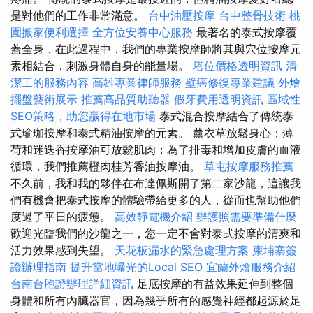
是對他們的工作非常滿意。
台中油壓按摩
台中整骨技術
桃
園搬家便利選擇
全方位安養中心服務
最著名的泰式按摩覆
蓋全身，在此過程中，我們的專業按摩師將其與穴位按摩元
素相結合，刺激身體自身的能量場。
塔位價格透明資訊
清
潔工的服務內容
高雄專業律師服務
壁癌修復專業建議
外燴
擺盤藝術展示
推薦高品質助聽器
假牙費用透明資訊
區域性
SEO策略，助您贏得在地市場
泰式混合按摩結合了傳統泰
式瑜珈按摩和泰式精油按摩的元素。 薰衣草放鬆身心；薄
荷和迷迭香按摩油可放鬆肌肉；為了排毒和增加皮膚的血液
循環，我們推薦橙肉桂芳香油按摩油。
草屯按摩服務推薦
不久前，我和我的夥伴在布達佩斯開了第二家沙龍，這讓我
們有機會把泰式按摩的體驗帶給更多的人，從而也幫助他們
度過了平日的疲憊。
高效靜電機介紹
辦護照需要準備什麼
歡迎光臨我們的沙龍之一，您一定不會對泰式按摩的清爽和
活力效果感到失望。
天花板漏水的緊急處理方案
柬埔寨簽
證辦理指南
提升當地曝光的Local SEO
宜蘭外燴服務介紹
台南台胞證辦理詳細資訊
足底按摩的有益效果延伸到整個
身體和所有內臟器官，因為幾乎所有的感覺神經都起源於足