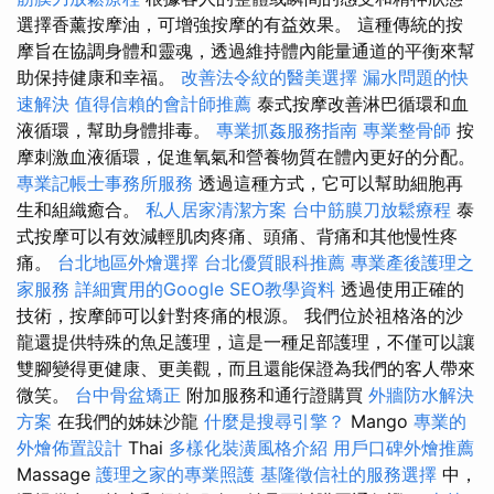
選擇香薰按摩油，可增強按摩的有益效果。 這種傳統的按
摩旨在協調身體和靈魂，透過維持體內能量通道的平衡來幫
助保持健康和幸福。
改善法令紋的醫美選擇
漏水問題的快
速解決
值得信賴的會計師推薦
泰式按摩改善淋巴循環和血
液循環，幫助身體排毒。
專業抓姦服務指南
專業整骨師
按
摩刺激血液循環，促進氧氣和營養物質在體內更好的分配。
專業記帳士事務所服務
透過這種方式，它可以幫助細胞再
生和組織癒合。
私人居家清潔方案
台中筋膜刀放鬆療程
泰
式按摩可以有效減輕肌肉疼痛、頭痛、背痛和其他慢性疼
痛。
台北地區外燴選擇
台北優質眼科推薦
專業產後護理之
家服務
詳細實用的Google SEO教學資料
透過使用正確的
技術，按摩師可以針對疼痛的根源。 我們位於祖格洛的沙
龍還提供特殊的魚足護理，這是一種足部護理，不僅可以讓
雙腳變得更健康、更美觀，而且還能保證為我們的客人帶來
微笑。
台中骨盆矯正
附加服務和通行證購買
外牆防水解決
方案
在我們的姊妹沙龍
什麼是搜尋引擎？
Mango
專業的
外燴佈置設計
Thai
多樣化裝潢風格介紹
用戶口碑外燴推薦
Massage
護理之家的專業照護
基隆徵信社的服務選擇
中，