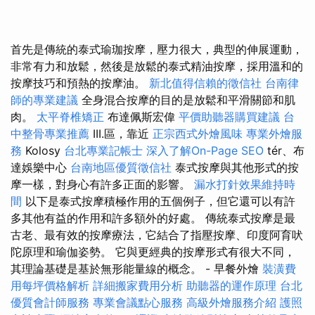
首先是傳統的泰式瑜珈按摩，壓力很大，典型的伸展運動，
非常有力和放鬆，然後是放鬆的泰式精油按摩，採用溫和的
按摩技巧和預熱的按摩油。
新北值得信賴的徵信社
台南律
師的專業建議
全身混合按摩的目的是放鬆和平滑關節和肌
肉。
太平脊椎矯正
布達佩斯宏偉
平價助聽器購買建議
台
中整骨專業推薦
III.區，靠近
正宗西式外燴風味
專業外燴服
務
Kolosy
台北專業記帳士
深入了解On-Page SEO
tér、布
達娛樂中心
台南地區優質徵信社
泰式按摩與其他形式的按
摩一樣，對身心有許多正面的影響。
漏水打針效果維持時
間
以下是泰式按摩積極作用的五個例子，但它還可以有許
多其他有益的作用和許多額外的好處。 傳統泰式按摩是最
古老、最有效的按摩療法，它結合了指壓按摩、印度阿育吠
陀原理和瑜伽姿勢。 它與更經典的按摩形式有很大不同，
其理論基礎是基於無形能量線的概念。 - 早餐外燴
裝潢費
用每坪價格解析
詳細搬家費用分析
助聽器的運作原理
台北
優質會計師服務
專業會議點心服務
高級外燴服務介紹
護照