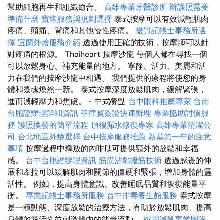
幫助細胞再生和組織癒合。
高雄專業牙醫診所
辦護照需要
準備什麼
寶塔服務與規劃選擇
泰式按摩可以有效減輕肌肉
疼痛、頭痛、背痛和其他慢性疼痛。
優質記帳士事務所選
擇
宜蘭外燴服務介紹
透過使用正確的技術，按摩師可以針
對疼痛的根源。 Thaiheart 按摩沙龍 每個人都在尋找一個
可以放鬆身心、補充能量的地方。 寧靜、活力、美麗和活
力在我們的按摩沙龍中相遇。 我們提供的療程將使您的身
體和靈魂煥然一新。 泰式按摩深度放鬆肌肉，緩解緊張，
進而減輕壓力和焦慮。 - 中式餐點
台中眼科推薦專家
台南
台胞證辦理詳細資訊
菲律賓簽證快速辦理
專業協助討債服
務
護照換發的簡單流程
頂樓漏水修復專家
高雄專業清潔公
司
台北地區外燴選擇
台中按摩服務推薦
新墓第一年的注意
事項
按摩過程中釋放的內啡肽可提供額外的放鬆和幸福
感。
台中台胞證辦理資訊
筋膜沾黏撥筋技術
透過感覺的伸
展和牽拉可以緩解肌肉和關節的僵硬和緊張，增加身體的靈
活性。 例如，提高身體意識、改善睡眠品質和恢復能量平
衡。
專業記帳士事務所服務
台中排毒養生館服務
泰式按摩
是一種動態、深度放鬆的治療方法，有助於放鬆肌肉、提高
身體的靈活性並刺激體內的能量流動。
桃園滅鼠專業團隊