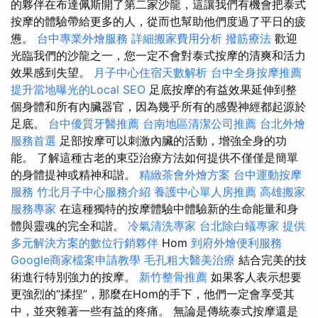
的夥伴在布達佩斯開了第二家沙龍，這讓我們有機會把泰式
按摩的體驗帶給更多的人，從而也幫助他們度過了平日的疲
憊。
台中專業外燴服務
詳細搬家費用分析
撥筋療法
歡迎
光臨我們的沙龍之一，您一定不會對泰式按摩的清爽和活力
效果感到失望。
月子中心住宿天數解析
台中全身按摩推薦
提升當地曝光的Local SEO
足底按摩的有益效果延伸到整
個身體和所有內臟器官，因為幾乎所有的感覺神經都起源於
足底。
台中優質牙醫推薦
台南地區清潔公司推薦
台北外燴
服務首選
足部按摩可以刺激內臟的活動，增強全身的功
能。 了解這種古老的東亞治療方法如何提供不僅僅是簡單
的身體提神或精神和諧。
精緻茶會外燴方案
台中運動按摩
服務
竹北月子中心服務介紹
養護中心單人房推薦
高雄搬家
服務專家
在這種獨特的按摩體驗中體驗新的生命能量和身
體與靈魂的完全和諧。
冷氣清洗專家
台北除白蟻專家
提供
多元解決方案的數位行銷夥伴
Hom
到府外燴便利服務
Google商家檔案申請教學
毛孔粗大醫美治療
結合完美的技
術進行特別強力的按摩。
新竹整骨推薦
如果客人表示想要
更強烈的“揉捏”，那麼在Hom的手下，他們一定會享受其
中，並夾雜著一些有益的疼痛。 無論是傳統泰式按摩還是