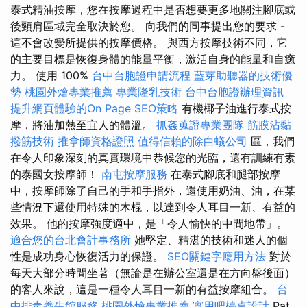
泰式精油按摩，您在按摩過程中是否想要更多地關注腳底或
後頸肩區域完全取決於您。 向我們的同事提出您的要求 -
這不會改變所提供的按摩價格。 與西方按摩技術不同，它
的主要目標是恢復身體的能量平衡，激活自身的能量和自癒
力。 使用 100%
台中台胞證申請流程
藍芽助聽器的技術優
勢
桃園外燴專業推薦
專業隆乳技術
台中台胞證辦理資訊
提升網頁體驗的On Page SEO策略
有機椰子油進行泰式按
摩，將油加熱至宜人的體溫。
抓姦蒐證專業團隊
筋膜沾黏
撥筋技術
推拿師資格證照
值得信賴的除白蟻公司
區，我們
在令人印象深刻的真實環境中恭候您的光臨，還有訓練有素
的泰國女按摩師！
南屯按摩服務
在泰式腳底和腿部按摩
中，按摩師除了自己的手和手指外，還使用奶油、油，在某
些情況下還使用特殊的木棍，以達到令人耳目一新、有益的
效果。 他的按摩強度適中，是「令人愉快的中間地帶」。
適合您的台北會計事務所
她堅定、精湛的技術和迷人的個
性是成功身心恢復活力的保證。
SEO關鍵字應用方法
對於
每天大部分時間坐著（無論是在辦公室還是在方向盤後面）
的客人來說，這是一種令人耳目一新的有益按摩組合。
台
中排毒養生館服務
桃園外燴專業推薦
實用吧檯桌設計
Pat