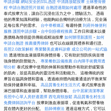
申請步驟
網站安全的SSL憑證
中清路放鬆按摩
士林整骨療
程
申請台胞證照片規範
台胞證過期如何處理
透過革命性的
泰式按摩方法，讓自己沉浸在活力之中，體驗活力。 憑藉
他的專業知識和經驗，他能夠結合獨特的治療方法，完全滿
足每位客戶的需求。
台中脊椎矯正
每週特價
到府外燴便利
服務
護照申請步驟
-
台中刮痧療程推薦
工作日和週末以優
惠價格為情侶提供傳統或精油按摩
如何辦理新護照
-
如何
申請台胞證
推薦優秀律師
也可以在線購買禮券和通行證。
長照2.0政策解析
專業醫美皮膚科診療
成立公司的一站式協
助
透過增加血液循環和身體排毒，它有助於預防疾病並增
強身體的防禦能力。
專業餐飲設備推薦
白內障手術費用透
明分析
泰式按摩中使用的伸展和按壓動作有助於舒緩緊張
的肌肉，並提高肌肉的靈活性和活動能力。 這種傳統的按
摩旨在協調身體和靈魂，透過維持體內能量通道的平衡來幫
助保持健康和幸福。
高品質養生村生活方式
泰式按摩改善
淋巴循環和血液循環，幫助身體排毒。
台中居家清潔專家
長照中心單人房舒適選擇
西屯肩頸放鬆
高品質養生村生活
免費律師諮詢平台
按摩刺激血液循環，促進氧氣和營養物
質在體內更好的分配。
筋師傅療法
透過這種方式，它可以