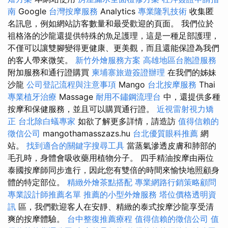
南
Google
台灣按摩服務
Analytics
專業隆乳技術
收集匿
名訊息，例如網站訪客數量和最受歡迎的頁面。 我們位於
祖格洛的沙龍還提供特殊的魚足護理，這是一種足部護理，
不僅可以讓雙腳變得更健康、更美觀，而且還能保證為我們
的客人帶來微笑。
新竹外燴服務方案
高雄地區台胞證服務
附加服務和通行證購買
柬埔寨旅遊簽證辦理
在我們的姊妹
沙龍
公司登記流程與注意事項
Mango
台北按摩服務
Thai
專業植牙治療
Massage
耐用不鏽鋼流理台
中，還提供多種
按摩和保健服務，並且可以購買通行證。
近視雷射視力矯
正
台北除白蟻專家
如欲了解更多詳情，請造訪
值得信賴的
徵信公司
mangothamasszazs.hu
台北優質眼科推薦
網
站。
找到適合的關鍵字搜尋工具
當蒸氣滲透皮膚和肺部的
毛孔時，身體會吸收藥用植物分子。 四手精油按摩由兩位
泰國按摩師同步進行，因此您有雙倍的時間來愉快地照顧身
體的特定部位。
精緻外燴茶點搭配
專業網路行銷策略顧問
專業設計師推薦名單
推薦的小型外燴服務
塔位價格透明資
訊
區，我們歡迎客人在安靜、精緻的泰式按摩沙龍享受清
爽的按摩體驗。
台中整復推薦療程
值得信賴的徵信公司
值