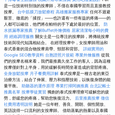
是一位技術特別強的按摩師，不僅在泰國學習而且直接教授
按摩。
台中筋膜刀放鬆療程
高雄搬家服務專家
任何不迴避
艱苦、徹底的「揉捏」——也許還有一些有益的疼痛——的
人都可以確信，他們將在帕特的手下處於最好的位置。
防
水抓漏專家推薦
了解Buffet外燴價格
居家清潔每小時的費
用
經絡調理服務
關女士是一位專注的按摩師，將傳統按摩
技術與現代知識相結合。 在經理按摩中，女按摩師用油和
泰式香膏的混合物按摩肩帶、頸部和背部。
詳細實用的
Google SEO教學資料
台胞證照片規範
專業外燴服務
從我
們的按摩名稱來看，我們最推薦久坐工作的客人，因為這種
按摩僅針對上半身，用於緩解長時間坐著造成的背部疼痛。
全身放鬆按摩
月子餐費用詳解
泰式按摩是一種古老的東亞
治療方法，結合了伸展、壓力和指壓技術，以恢復身體的能
量平衡。
助聽器的運作原理
專業打掃阿姨推薦
台北記帳士
推薦名單
按摩學徒實習
獨創的泰式按摩理療可緩解您的疲
勞，舒緩您的疼痛，幫助您恢復活力。
后里推薦按摩
徵信
社費用透明說明
她是一位年輕、善良、開朗、個性開放、
英語說得一口流利的女按摩師。 借助蒸氣的熱量以及泰國