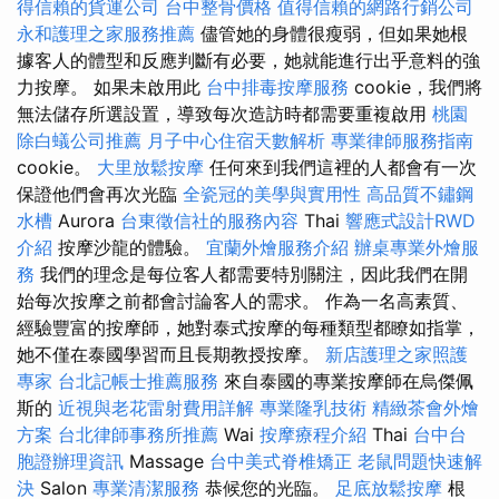
得信賴的貨運公司
台中整骨價格
值得信賴的網路行銷公司
永和護理之家服務推薦
儘管她的身體很瘦弱，但如果她根
據客人的體型和反應判斷有必要，她就能進行出乎意料的強
力按摩。 如果未啟用此
台中排毒按摩服務
cookie，我們將
無法儲存所選設置，導致每次造訪時都需要重複啟用
桃園
除白蟻公司推薦
月子中心住宿天數解析
專業律師服務指南
cookie。
大里放鬆按摩
任何來到我們這裡的人都會有一次
保證他們會再次光臨
全瓷冠的美學與實用性
高品質不鏽鋼
水槽
Aurora
台東徵信社的服務內容
Thai
響應式設計RWD
介紹
按摩沙龍的體驗。
宜蘭外燴服務介紹
辦桌專業外燴服
務
我們的理念是每位客人都需要特別關注，因此我們在開
始每次按摩之前都會討論客人的需求。 作為一名高素質、
經驗豐富的按摩師，她對泰式按摩的每種類型都瞭如指掌，
她不僅在泰國學習而且長期教授按摩。
新店護理之家照護
專家
台北記帳士推薦服務
來自泰國的專業按摩師在烏傑佩
斯的
近視與老花雷射費用詳解
專業隆乳技術
精緻茶會外燴
方案
台北律師事務所推薦
Wai
按摩療程介紹
Thai
台中台
胞證辦理資訊
Massage
台中美式脊椎矯正
老鼠問題快速解
決
Salon
專業清潔服務
恭候您的光臨。
足底放鬆按摩
根