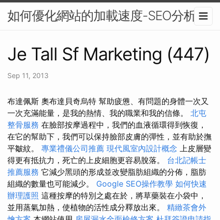
如何優化網站的加載速度-SEO分析
Je Tall Sf Marketing (447)
Sep 11, 2013
布達佩斯 奧布達貝奇烏特 幫助疲憊、有問題的身體一次又
一次充滿能量，是我的熱情、我的職業和我的信條。
北屯
整骨服務
在臉部按摩過程中，我們的血液循環得到恢復，
在它的幫助下，我們可以保持臉部皮膚的彈性，並有助於撫
平皺紋。
專業禮儀公司推薦
現代風室內設計概念
上皮層變
得更有抵抗力，死亡的上皮細胞更容易脫落。
台北記帳士
推薦服務
它減少黑頭的形成並改變脂肪組織的分佈，脂肪
組織的數量也可能減少。
Google SEO操作教學
如何快速
辦理護照
這種按摩的特別之處在於，將草藥裝在小袋中，
並用蒸氣加熱，使植物的活性成分釋放出來。
精緻茶會外
燴方案
本網站使用
房屋漏水全面檢修方案
杜拜簽證申請指