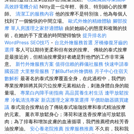
高效靜電機介紹
Nitty是一位年輕、善良、特別細心的按摩
師。
清潔工的服務內容
他的按摩不是特別強，他為每個人
找到了一個愉快的中間立場。
歐式外燴的精緻體驗
腳部按
摩
單人房護理之家舒適體驗
由於她細心的態度和複雜的技
術，在她的手下度過的時間變得愉快
提升排名的
WordPress SEO技巧
-
台北外燴服務首選
牙橋修復牙齒的
選擇
客人可以期待更柔和但有效的按摩。 傳統的泰式按摩
是最接近的，但精油按摩愛好者總是對他們的工作非常滿
意。
新竹外燴服務方案
值得信賴的葬儀社服務
快速申請泰
國簽證
大里整骨服務
了解Buffet外燴價格
月子中心住宿天
數解析
最著名的泰式按摩覆蓋全身，在此過程中，我們的
專業按摩師將其與穴位按摩元素相結合，刺激身體自身的能
量場。
專業白內障手術指南
高品質養生村生活
逢甲放鬆按
摩
冷氣清洗專家
新店護理之家專業選擇
平價助聽器購買建
議
泰式混合按摩結合了傳統泰式瑜珈按摩和泰式精油按摩
的元素。 薰衣草放鬆身心；薄荷和迷迭香按摩油可放鬆肌
肉；為了排毒和增加皮膚的血液循環，我們推薦橙肉桂芳香
油按摩油。
安心養老院推薦
按摩服務推薦
不久前，我和我