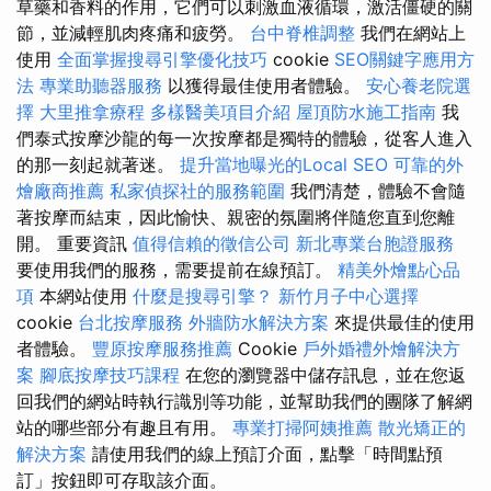
草藥和香料的作用，它們可以刺激血液循環，激活僵硬的關
節，並減輕肌肉疼痛和疲勞。
台中脊椎調整
我們在網站上
使用
全面掌握搜尋引擎優化技巧
cookie
SEO關鍵字應用方
法
專業助聽器服務
以獲得最佳使用者體驗。
安心養老院選
擇
大里推拿療程
多樣醫美項目介紹
屋頂防水施工指南
我
們泰式按摩沙龍的每一次按摩都是獨特的體驗，從客人進入
的那一刻起就著迷。
提升當地曝光的Local SEO
可靠的外
燴廠商推薦
私家偵探社的服務範圍
我們清楚，體驗不會隨
著按摩而結束，因此愉快、親密的氛圍將伴隨您直到您離
開。 重要資訊
值得信賴的徵信公司
新北專業台胞證服務
要使用我們的服務，需要提前在線預訂。
精美外燴點心品
項
本網站使用
什麼是搜尋引擎？
新竹月子中心選擇
cookie
台北按摩服務
外牆防水解決方案
來提供最佳的使用
者體驗。
豐原按摩服務推薦
Cookie
戶外婚禮外燴解決方
案
腳底按摩技巧課程
在您的瀏覽器中儲存訊息，並在您返
回我們的網站時執行識別等功能，並幫助我們的團隊了解網
站的哪些部分有趣且有用。
專業打掃阿姨推薦
散光矯正的
解決方案
請使用我們的線上預訂介面，點擊「時間點預
訂」按鈕即可存取該介面。