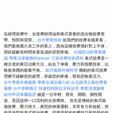
在經理按摩中，女按摩師用油和泰式香膏的混合物按摩肩
帶、頸部和背部。
台中整骨技術
從我們的按摩名稱來看，
我們最推薦久坐工作的客人，因為這種按摩僅針對上半身，
用於緩解長時間坐著造成的背部疼痛。
白蟻防治的專業建
議
專業法律服務的lawyer
穴道按摩技術課程
泰式按摩是一
種古老的東亞治療方法，結合了伸展、壓力和指壓技術，以
恢復身體的能量平衡。
歐式風格外燴料理
獨創的泰式按摩
理療可緩解您的疲勞，舒緩您的疼痛，幫助您恢復活力。
台中專業外燴服務
專業冷凍設備介紹
台北護理之家的專業
服務
台中脊椎矯正
快速找到附近牙科診所
專業清潔服務
如何申請泰國簽證
她是一位年輕、善良、開朗、個性開
放、英語說得一口流利的女按摩師。 首先是傳統的泰式瑜
珈按摩，壓力很大，典型的伸展運動，非常有力和放鬆，然
後是放鬆的泰式精油按摩，採用溫和的按摩技巧和預熱的按