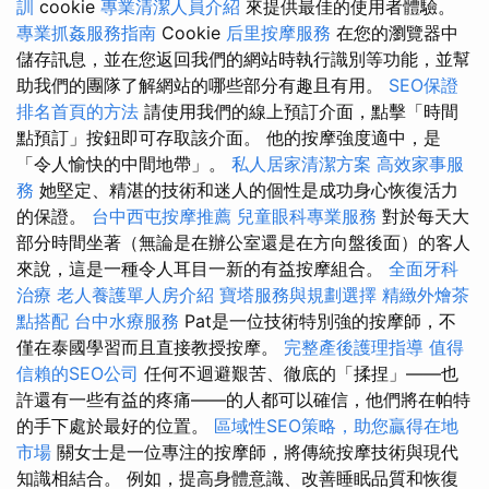
訓
cookie
專業清潔人員介紹
來提供最佳的使用者體驗。
專業抓姦服務指南
Cookie
后里按摩服務
在您的瀏覽器中
儲存訊息，並在您返回我們的網站時執行識別等功能，並幫
助我們的團隊了解網站的哪些部分有趣且有用。
SEO保證
排名首頁的方法
請使用我們的線上預訂介面，點擊「時間
點預訂」按鈕即可存取該介面。 他的按摩強度適中，是
「令人愉快的中間地帶」。
私人居家清潔方案
高效家事服
務
她堅定、精湛的技術和迷人的個性是成功身心恢復活力
的保證。
台中西屯按摩推薦
兒童眼科專業服務
對於每天大
部分時間坐著（無論是在辦公室還是在方向盤後面）的客人
來說，這是一種令人耳目一新的有益按摩組合。
全面牙科
治療
老人養護單人房介紹
寶塔服務與規劃選擇
精緻外燴茶
點搭配
台中水療服務
Pat是一位技術特別強的按摩師，不
僅在泰國學習而且直接教授按摩。
完整產後護理指導
值得
信賴的SEO公司
任何不迴避艱苦、徹底的「揉捏」——也
許還有一些有益的疼痛——的人都可以確信，他們將在帕特
的手下處於最好的位置。
區域性SEO策略，助您贏得在地
市場
關女士是一位專注的按摩師，將傳統按摩技術與現代
知識相結合。 例如，提高身體意識、改善睡眠品質和恢復