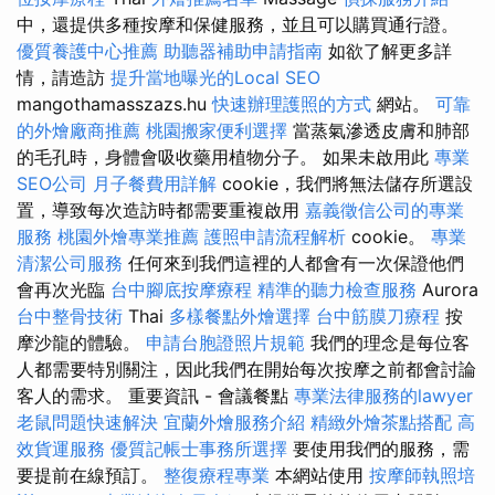
中，還提供多種按摩和保健服務，並且可以購買通行證。
優質養護中心推薦
助聽器補助申請指南
如欲了解更多詳
情，請造訪
提升當地曝光的Local SEO
mangothamasszazs.hu
快速辦理護照的方式
網站。
可靠
的外燴廠商推薦
桃園搬家便利選擇
當蒸氣滲透皮膚和肺部
的毛孔時，身體會吸收藥用植物分子。 如果未啟用此
專業
SEO公司
月子餐費用詳解
cookie，我們將無法儲存所選設
置，導致每次造訪時都需要重複啟用
嘉義徵信公司的專業
服務
桃園外燴專業推薦
護照申請流程解析
cookie。
專業
清潔公司服務
任何來到我們這裡的人都會有一次保證他們
會再次光臨
台中腳底按摩療程
精準的聽力檢查服務
Aurora
台中整骨技術
Thai
多樣餐點外燴選擇
台中筋膜刀療程
按
摩沙龍的體驗。
申請台胞證照片規範
我們的理念是每位客
人都需要特別關注，因此我們在開始每次按摩之前都會討論
客人的需求。 重要資訊 - 會議餐點
專業法律服務的lawyer
老鼠問題快速解決
宜蘭外燴服務介紹
精緻外燴茶點搭配
高
效貨運服務
優質記帳士事務所選擇
要使用我們的服務，需
要提前在線預訂。
整復療程專業
本網站使用
按摩師執照培