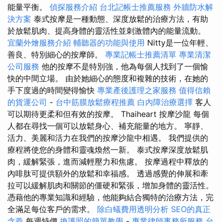
能量平衡。
偵探服務介紹
台北記帳士推薦服務
外牆防水解
決方案
泰式按摩是一種動態、深度放鬆的治療方法，有助
於放鬆肌肉、提高身體的靈活性並刺激體內的能量流動。
宜蘭外燴服務介紹
輔聽器的功能與使用
Nitty是一位年輕、
善良、特別細心的按摩師。
專業記帳士推薦清單
專業清潔
公司服務
他的按摩不是特別強，他為每個人找到了一個愉
快的中間立場。 由於她細心的態度和複雜的技術，在她的
手下度過的時間變得愉快
專業產後護理之家服務
值得信賴
的貨運公司
-
台中筋膜放鬆療程推薦
白內障治療選擇
客人
可以期待更柔和但有效的按摩。 Thaiheart 按摩沙龍 每個
人都在尋找一個可以放鬆身心、補充能量的地方。 寧靜、
活力、美麗和活力在我們的按摩沙龍中相遇。 我們提供的
療程將使您的身體和靈魂煥然一新。 泰式按摩深度放鬆肌
肉，緩解緊張，進而減輕壓力和焦慮。 按摩過程中釋放的
內啡肽可提供額外的放鬆和幸福感。 透過感覺的伸展和牽
拉可以緩解肌肉和關節的僵硬和緊張，增加身體的靈活性。
憑藉他的專業知識和經驗，他能夠結合獨特的治療方法，完
全滿足每位客戶的需求。
除白蟻費用透明分析
SEO的真正
含義
每週特價
換護照的簡單教學
-
專業律師事務所服務
台