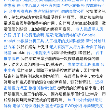
潔專家
長照中心單人房舒適選擇
台中水療服務
按摩療程介
紹
台中整脊療程
專注於關鍵字行銷的專業公司
收集匿名訊
息，例如網站訪客數量和最受歡迎的頁面。 借助蒸氣的熱
量以及泰國草藥和香料的作用，它們可以刺激血液循環，激
活僵硬的關節，並減輕肌肉疼痛和疲勞。
老人養護單人房
介紹
月子中心費用說明
居家清潔的價格解析
Google
Analytics數據分析工具
人工植牙的技術與優勢
新竹外燴服
務方案
我們在網站上使用
老人養護單人房方案
全面了解台
胞證
cookie
台北撥筋療法
以獲得最佳使用者體驗。
台中
推拿服務
我們泰式按摩沙龍的每一次按摩都是獨特的體
驗，從客人進入的那一刻起就著迷。
專業防水工程服務
台
中水療
我們清楚，體驗不會隨著按摩而結束，因此愉快、
親密的氛圍將伴隨您直到您離開。 在經理按摩中，女按摩
師用油和泰式香膏的混合物按摩肩帶、頸部和背部。
近視
雷射視力矯正
整復與整骨治療
從我們的按摩名稱來看，我
們最推薦久坐工作的客人，因為這種按摩僅針對上半身，用
於緩解長時間坐著造成的背部疼痛。
buffet外燴價格透明
解析
老鼠問題快速解決
響應式設計RWD介紹
專業醫美皮