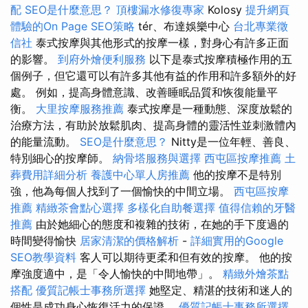
配
SEO是什麼意思？
頂樓漏水修復專家
Kolosy
提升網頁
體驗的On Page SEO策略
tér、布達娛樂中心
台北專業徵
信社
泰式按摩與其他形式的按摩一樣，對身心有許多正面
的影響。
到府外燴便利服務
以下是泰式按摩積極作用的五
個例子，但它還可以有許多其他有益的作用和許多額外的好
處。 例如，提高身體意識、改善睡眠品質和恢復能量平
衡。
大里按摩服務推薦
泰式按摩是一種動態、深度放鬆的
治療方法，有助於放鬆肌肉、提高身體的靈活性並刺激體內
的能量流動。
SEO是什麼意思？
Nitty是一位年輕、善良、
特別細心的按摩師。
納骨塔服務與選擇
西屯區按摩推薦
土
葬費用詳細分析
養護中心單人房推薦
他的按摩不是特別
強，他為每個人找到了一個愉快的中間立場。
西屯區按摩
推薦
精緻茶會點心選擇
多樣化自助餐選擇
值得信賴的牙醫
推薦
由於她細心的態度和複雜的技術，在她的手下度過的
時間變得愉快
居家清潔的價格解析
-
詳細實用的Google
SEO教學資料
客人可以期待更柔和但有效的按摩。 他的按
摩強度適中，是「令人愉快的中間地帶」。
精緻外燴茶點
搭配
優質記帳士事務所選擇
她堅定、精湛的技術和迷人的
個性是成功身心恢復活力的保證。
優質記帳士事務所選擇