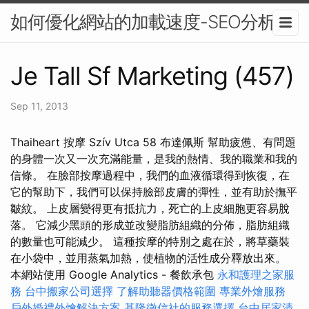
如何優化網站的加載速度-SEO分析
Je Tall Sf Marketing (457)
Sep 11, 2013
Thaiheart 按摩 Szív Utca 58 布達佩斯 幫助疲憊、有問題
的身體一次又一次充滿能量，是我的熱情、我的職業和我的
信條。 在臉部按摩過程中，我們的血液循環得到恢復，在
它的幫助下，我們可以保持臉部皮膚的彈性，並有助於撫平
皺紋。 上皮層變得更有抵抗力，死亡的上皮細胞更容易脫
落。 它減少黑頭的形成並改變脂肪組織的分佈，脂肪組織
的數量也可能減少。 這種按摩的特別之處在於，將草藥裝
在小袋中，並用蒸氣加熱，使植物的活性成分釋放出來。
本網站使用 Google Analytics - 餐飲承包
永和護理之家服
務
台中搬家公司選擇
了解助聽器價格範圍
專業外燴服務
戶外婚禮外燴解決方案
基隆徵信社的服務選擇
台中居家清