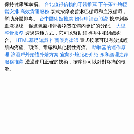
保持健康和幸福。
台北值得信賴的牙醫推薦
下午茶外燴輕
鬆安排
高效貨運服務
泰式按摩改善淋巴循環和血液循環，
幫助身體排毒。
台中國術館推薦
如何申請台胞證
按摩刺激
血液循環，促進氧氣和營養物質在體內更好的分配。
大里
整骨服務
透過這種方式，它可以幫助細胞再生和組織癒
合。
HTML基礎知識
推薦優秀律師
泰式按摩可以有效減輕
肌肉疼痛、頭痛、背痛和其他慢性疼痛。
助聽器的運作原
理
浪漫戶外婚禮外燴方案
宜蘭外燴服務介紹
永和護理之家
服務推薦
透過使用正確的技術，按摩師可以針對疼痛的根
源。