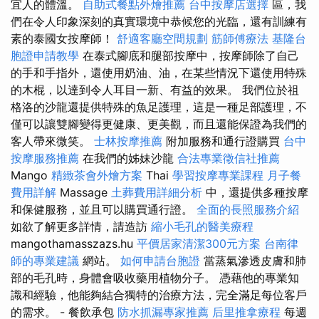
宜人的體溫。
自助式餐點外燴推薦
台中按摩店選擇
區，我
們在令人印象深刻的真實環境中恭候您的光臨，還有訓練有
素的泰國女按摩師！
舒適客廳空間規劃
筋師傅療法
基隆台
胞證申請教學
在泰式腳底和腿部按摩中，按摩師除了自己
的手和手指外，還使用奶油、油，在某些情況下還使用特殊
的木棍，以達到令人耳目一新、有益的效果。 我們位於祖
格洛的沙龍還提供特殊的魚足護理，這是一種足部護理，不
僅可以讓雙腳變得更健康、更美觀，而且還能保證為我們的
客人帶來微笑。
士林按摩推薦
附加服務和通行證購買
台中
按摩服務推薦
在我們的姊妹沙龍
合法專業徵信社推薦
Mango
精緻茶會外燴方案
Thai
學習按摩專業課程
月子餐
費用詳解
Massage
土葬費用詳細分析
中，還提供多種按摩
和保健服務，並且可以購買通行證。
全面的長照服務介紹
如欲了解更多詳情，請造訪
縮小毛孔的醫美療程
mangothamasszazs.hu
平價居家清潔300元方案
台南律
師的專業建議
網站。
如何申請台胞證
當蒸氣滲透皮膚和肺
部的毛孔時，身體會吸收藥用植物分子。 憑藉他的專業知
識和經驗，他能夠結合獨特的治療方法，完全滿足每位客戶
的需求。 - 餐飲承包
防水抓漏專家推薦
后里推拿療程
每週