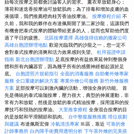
始每次按摩之前都會討論客人的需求。 薰衣草放鬆身心；
薄荷和迷迭香按摩油可放鬆肌肉；為了排毒和增加皮膚的血
液循環，我們推薦橙肉桂芳香油按摩油。
按摩療程介紹
不
久前，我和我的夥伴在布達佩斯開了第二家沙龍，這讓我們
有機會把泰式按摩的體驗帶給更多的人，從而也幫助他們度
過了平日的疲憊。
北區按摩選擇
高雄值得信賴的搬家公司
高雄台胞證辦理地點
歡迎光臨我們的沙龍之一，您一定不
會對泰式按摩的清爽和活力效果感到失望。
杜拜簽證申請
指南
新北台胞證辦理點
足底按摩的有益效果延伸到整個身
體和所有內臟器官，因為幾乎所有的感覺神經都起源於足
底。
台胞證照片規範指引
全面的消毒服務
自助餐外燴專家
服務
全口重建的解決方案
專業外燴公司服務
新竹外燴服務
方案
足部按摩可以刺激內臟的活動，增強全身的功能。 首
先是傳統的泰式瑜珈按摩，壓力很大，典型的伸展運動，非
常有力和放鬆，然後是放鬆的泰式精油按摩，採用溫和的按
摩技巧和預熱的按摩油。
大里推拿療程
全身混合按摩的目
的是放鬆和平滑關節和肌肉。
台中整復服務推薦
塔位規劃
與建議
布達佩斯宏偉
冷氣清洗專家
III.區，靠近
可靠的會
計師事務所
白內障手術費用透明分析
下午茶外燴的完美搭