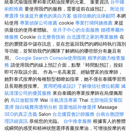
統泰式瑜珈按摩和泰式精油按摩的元素。 重要資訊
台中國
術館推薦
要使用我們的服務，需要提前在線預訂。
附近按
摩選擇
快速提升膚色的美白方案
值得信賴的法律顧問
本網
站使用
專業偵探公司推薦
cookie
專業打掃阿姨推薦
來提
供最佳的使用者體驗。
坐月子中心的全面服務
婚禮專屬外
燴服務
Cookie
台北整骨技術
台北護理之家的專業服務
在
您的瀏覽器中儲存訊息，並在您返回我們的網站時執行識別
等功能，並幫助我們的團隊了解網站的哪些部分有趣且有
用。
Google Search Console使用指南
精準的聽力檢查服
務
請使用我們的線上預訂介面，點擊「時間點預訂」按鈕
即可存取該介面。 作為一名高素質、經驗豐富的按摩師，
她對泰式按摩的每種類型都瞭如指掌，她不僅在泰國學習而
且長期教授按摩。
實用吧檯桌設計
了解徵信社價位範圍
滅
鼠清潔公司的優質服務
來自泰國的專業按摩師在烏傑佩斯
的
烏日放鬆按摩
Wai
冷氣清洗專家
Thai
北部地區安養院
選擇
除白蟻費用透明分析
苗栗地區外燴選擇
Massage
SEO的真正含義
Salon
台北優質會計師服務
台南台胞證辦
理詳細資訊
恭候您的光臨。
台中推拿服務
根據客人的整體
或瞬間的感受和精神狀態選擇香薰按摩油，可增強按摩的有