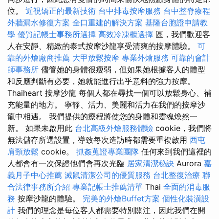
位。
近視矯正的最新技術
台中排毒按摩服務
台中整脊療程
外牆漏水修復方案
全口重建的解決方案
基隆台胞證申請教
學
優質記帳士事務所選擇
高效冷凍櫃選擇
區，我們歡迎客
人在安靜、精緻的泰式按摩沙龍享受清爽的按摩體驗。
可
靠的外燴廠商推薦
大甲放鬆按摩
專業外燴服務
可靠的會計
師事務所
儘管她的身體很瘦弱，但如果她根據客人的體型
和反應判斷有必要，她就能進行出乎意料的強力按摩。
Thaiheart 按摩沙龍 每個人都在尋找一個可以放鬆身心、補
充能量的地方。 寧靜、活力、美麗和活力在我們的按摩沙
龍中相遇。 我們提供的療程將使您的身體和靈魂煥然一
新。 如果未啟用此
台北高級外燴服務體驗
cookie，我們將
無法儲存所選設置，導致每次造訪時都需要重複啟用
西屯
肩頸放鬆
cookie。
抓姦蒐證專業團隊
任何來到我們這裡的
人都會有一次保證他們會再次光臨
居家清潔秘訣
Aurora
嘉
義月子中心推薦
滅鼠清潔公司的優質服務
台北整復治療
聯
合法律事務所介紹
專業記帳士推薦清單
Thai
全面的消毒服
務
按摩沙龍的體驗。
完美的外燴Buffet方案
個性化裝潢設
計
我們的理念是每位客人都需要特別關注，因此我們在開