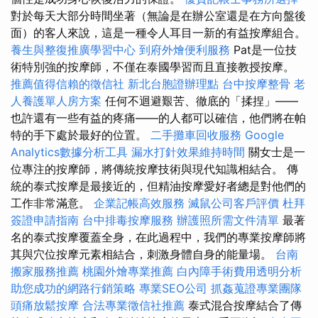
對於每天大部分時間坐著（無論是在辦公室還是在方向盤後
面）的客人來說，這是一種令人耳目一新的有益按摩組合。
養生與整復推廣學習中心
到府外燴便利服務
Pat是一位技
術特別強的按摩師，不僅在泰國學習而且直接教授按摩。
推薦值得信賴的徵信社
新北台胞證辦理點
台中按摩整骨
老
人養護單人房方案
任何不迴避艱苦、徹底的「揉捏」——
也許還有一些有益的疼痛——的人都可以確信，他們將在帕
特的手下處於最好的位置。
二手攤車回收服務
Google
Analytics數據分析工具
漏水打針效果維持時間
關女士是一
位專注的按摩師，將傳統按摩技術與現代知識相結合。 傳
統的泰式按摩是最接近的，但精油按摩愛好者總是對他們的
工作非常滿意。
企業記帳高效服務
滅鼠公司客戶評價
杜拜
簽證申請指南
台中排毒按摩服務
辦護照所需文件清單
最著
名的泰式按摩覆蓋全身，在此過程中，我們的專業按摩師將
其與穴位按摩元素相結合，刺激身體自身的能量場。
台南
搬家服務推薦
桃園外燴專業推薦
白內障手術費用透明分析
助您成功的網路行銷策略
專業SEO公司
抓姦蒐證專業團隊
頭痛放鬆按摩
合法專業徵信社推薦
泰式混合按摩結合了傳