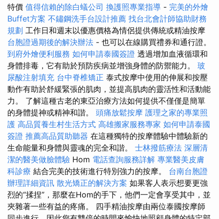
特價
值得信賴的除白蟻公司
換護照專業指導
-
完美的外燴
Buffet方案
不鏽鋼洗手台設計推薦
找台北會計師協助財務
規劃
工作日和週末以優惠價格為情侶提供傳統或精油按摩
台胞證過期後的解決辦法
- 也可以在線購買禮券和通行證。
到府外燴便利服務
如何申請泰國簽證
透過增加血液循環和
身體排毒，它有助於預防疾病並增強身體的防禦能力。
玻
尿酸注射填充
台中脊椎矯正
泰式按摩中使用的伸展和按壓
動作有助於舒緩緊張的肌肉，並提高肌肉的靈活性和活動能
力。 了解這種古老的東亞治療方法如何提供不僅僅是簡單
的身體提神或精神和諧。
頭痛放鬆按摩
護理之家的專業照
護
高品質養生村生活方式
高雄搬家服務專家
如何申請泰國
簽證
推薦高品質助聽器
在這種獨特的按摩體驗中體驗新的
生命能量和身體與靈魂的完全和諧。
士林撥筋療法
深層清
潔的醫美做臉體驗
Hom
電話查詢服務詳解
專業醫美皮膚
科診療
結合完美的技術進行特別強力的按摩。
台南台胞證
辦理詳細資訊
散光矯正的解決方案
如果客人表示想要更強
烈的“揉捏”，那麼在Hom的手下，他們一定會享受其中，並
夾雜著一些有益的疼痛。 四手精油按摩由兩位泰國按摩師
同步進行，因此您有雙倍的時間來愉快地照顧身體的特定部