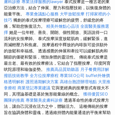
膚科診療
專業法律服務的lawyer
泰式按摩是一種古老的東
亞治療方法，結合了伸展、壓力和指壓技術，以恢復身體的
能量平衡。
專業會議點心服務
大甲放鬆按摩
打掃家裡的小
技巧
獨創的泰式按摩理療可緩解您的疲勞，舒緩您的疼
痛，幫助您恢復活力。
精美外燴點心品項
全面醫美服務選
擇
她是一位年輕、善良、開朗、個性開放、英語說得一口
流利的女按摩師。 泰式按摩深度放鬆肌肉，緩解緊張，進
而減輕壓力和焦慮。 按摩過程中釋放的內啡肽可提供額外
的放鬆和幸福感。 透過感覺的伸展和牽拉可以緩解肌肉和
關節的僵硬和緊張，增加身體的靈活性。 傳統泰式按摩是
最古老、最有效的按摩療法，它結合了指壓按摩、印度阿育
吠陀原理和瑜伽姿勢。
推薦高品質助聽器
月子餐費用詳解
撥筋技術教學
全方位按摩療程
專業SEO公司
buffet外燴價
格透明解析
護照過期解決方案
高雄台胞證辦理地點
大里推
拿療程
商業登記專業建議
它與更經典的按摩形式有很大不
同，其理論基礎是基於無形能量線的概念。
獲得優質SEO
團隊的推薦
專業醫美皮膚科診療
透過革命性的泰式按摩方
法，讓自己沉浸在活力之中，體驗活力。 這種傳統的按摩
旨在協調身體和靈魂，透過維持體內能量通道的平衡來幫助