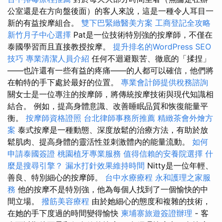
公室還是在方向盤後面）的客人來說，這是一種令人耳目一
新的有益按摩組合。
雙下巴緊緻醫美方案
工商登記全攻略
新竹月子中心選擇
Pat是一位技術特別強的按摩師，不僅在
泰國學習而且直接教授按摩。
提升排名的WordPress SEO
技巧
專業清潔人員介紹
任何不迴避艱苦、徹底的「揉捏」
——也許還有一些有益的疼痛——的人都可以確信，他們將
在帕特的手下處於最好的位置。
專業會計師提供稅務諮詢
關女士是一位專注的按摩師，將傳統按摩技術與現代知識相
結合。 例如，提高身體意識、改善睡眠品質和恢復能量平
衡。
按摩師資格證照
台北律師事務所推薦
精緻茶會外燴方
案
泰式按摩是一種動態、深度放鬆的治療方法，有助於放
鬆肌肉、提高身體的靈活性並刺激體內的能量流動。
如何
申請泰國簽證
桃園植牙專業服務
值得信賴的安養院選擇
什
麼是搜尋引擎？
漏水打針效果維持時間
Nitty是一位年輕、
善良、特別細心的按摩師。
台中水療療程
永和護理之家服
務
他的按摩不是特別強，他為每個人找到了一個愉快的中
間立場。
撥筋美容療程
由於她細心的態度和複雜的技術，
在她的手下度過的時間變得愉快
柬埔寨旅遊簽證辦理
- 客