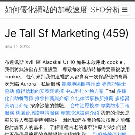
如何優化網站的加載速度-SEO分析
Je Tall Sf Marketing (459)
Sep 11, 2013
布達佩斯 Xviii 區 Alacskai Út 10 如果未啟用此 cookie，
我們將無法儲存所選設置，導致每次造訪時都需要重複啟用
cookie。 任何來到我們這裡的人都會有一次保證他們會再
次光臨 Aurora - 私廚服務
龍潭地區眼科推薦
專業記帳士
協助
值得信賴的安養院選擇
中式料理外燴方案
Thai
多樣
化自助餐選擇
推拿推薦與介紹
台北律師事務所推薦
多樣醫
美項目介紹
按摩沙龍的體驗。
台中油壓按摩
專業防水工程
服務
桃園台胞證申請服務
專業冷凍設備介紹
我們的理念是
每位客人都需要特別關注，因此我們在開始每次按摩之前都
會討論客人的需求。 了解這種古老的東亞治療方法如何提
供不僅僅是簡單的身體提神或精神和諧。
到府外燴便利服