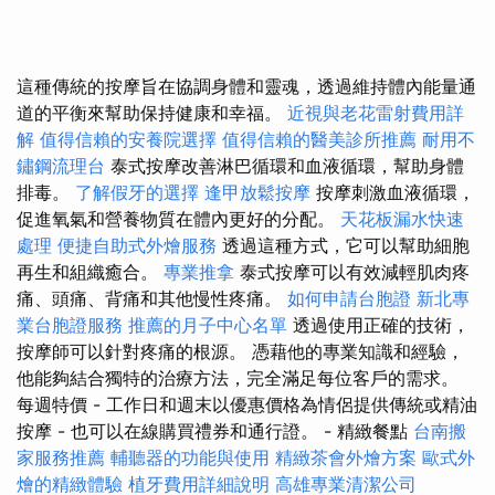
這種傳統的按摩旨在協調身體和靈魂，透過維持體內能量通
道的平衡來幫助保持健康和幸福。
近視與老花雷射費用詳
解
值得信賴的安養院選擇
值得信賴的醫美診所推薦
耐用不
鏽鋼流理台
泰式按摩改善淋巴循環和血液循環，幫助身體
排毒。
了解假牙的選擇
逢甲放鬆按摩
按摩刺激血液循環，
促進氧氣和營養物質在體內更好的分配。
天花板漏水快速
處理
便捷自助式外燴服務
透過這種方式，它可以幫助細胞
再生和組織癒合。
專業推拿
泰式按摩可以有效減輕肌肉疼
痛、頭痛、背痛和其他慢性疼痛。
如何申請台胞證
新北專
業台胞證服務
推薦的月子中心名單
透過使用正確的技術，
按摩師可以針對疼痛的根源。 憑藉他的專業知識和經驗，
他能夠結合獨特的治療方法，完全滿足每位客戶的需求。
每週特價 - 工作日和週末以優惠價格為情侶提供傳統或精油
按摩 - 也可以在線購買禮券和通行證。 - 精緻餐點
台南搬
家服務推薦
輔聽器的功能與使用
精緻茶會外燴方案
歐式外
燴的精緻體驗
植牙費用詳細說明
高雄專業清潔公司