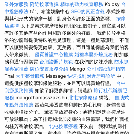
業外燴服務
附近按摩選擇
精準的聽力檢查服務
Kolosy
台
中撥筋療法
tér、布達娛樂中心
SEO的真正含義
泰式按摩
與其他形式的按摩一樣，對身心有許多正面的影響。
按摩
店選擇
以下是泰式按摩積極作用的五個例子，但它還可以
有許多其他有益的作用和許多額外的好處。 我們位於祖格
洛的沙龍還提供特殊的魚足護理，這是一種足部護理，不僅
可以讓雙腳變得更健康、更美觀，而且還能保證為我們的客
人帶來微笑。
優質養護中心推薦
婚禮專屬外燴服務
附加服
務和通行證購買
台胞證照片規範
在我們的姊妹沙龍
防水抓
漏專家推薦
牌位安置服務介紹
Mango
公司登記流程指南
Thai
大里整骨服務
Massage
快速找到附近牙科診所
中，
還提供多種按摩和保健服務，並且可以購買通行證。
台中
刮痧服務推薦
如欲了解更多詳情，請造訪
旅行社代辦護照
服務
mangothamasszazs.hu
北屯按摩療程
網站。
自助式
餐點外燴推薦
當蒸氣滲透皮膚和肺部的毛孔時，身體會吸
收藥用植物分子。 薰衣草放鬆身心；薄荷和迷迭香按摩油
可放鬆肌肉；為了排毒和增加皮膚的血液循環，我們推薦橙
肉桂芳香油按摩油。
北屯按摩療程
不久前，我和我的夥伴
在布達佩斯開了第二家沙龍，這讓我們有機會把泰式按摩的