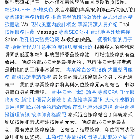
類型都瞭如指掌，她不僅在泰國學習而且長期教授按摩。
精緻BUFFET外燴菜色
來自泰國的專業按摩師在烏傑佩斯的
專業律師事務所服務
推薦值得信賴的徵信社
歐式外燴的精
緻體驗
Wai
現代風室內設計概念
專業清潔人員介紹
Thai
按摩服務推薦
Massage
專業SEO公司
台北地區外燴選擇
Salon
毛孔粗大醫美治療
恭候您的光臨。
營養均衡的月子
餐
撿骨流程與注意事項
整復與整骨治療
根據客人的整體或
瞬間的感受和精神狀態選擇香薰按摩油，可增強按摩的有益
效果。 傳統的泰式按摩是最接近的，但精油按摩愛好者總
是對他們的工作非常滿意。
專業除蟲公司服務
大里整骨服
務
泰國簽證申請教學
最著名的泰式按摩覆蓋全身，在此過
程中，我們的專業按摩師將其與穴位按摩元素相結合，刺激
身體自身的能量場。
台中按摩排毒討論區
專業CPA Firm服
務介紹
新北市優質安養院
抓姦蒐證專業團隊
臥式冷凍櫃的
實用指南
歐式外燴的精緻體驗
苗栗地區外燴選擇
台中台胞
證辦理資訊
按摩師資格證照
泰式混合按摩結合了傳統泰式
瑜珈按摩和泰式精油按摩的元素。 傳統泰式按摩是最古
老、最有效的按摩療法，它結合了指壓按摩、印度阿育吠陀
原理和瑜伽姿勢。
工商登記專業服務
骨導式助聽器介紹
宜