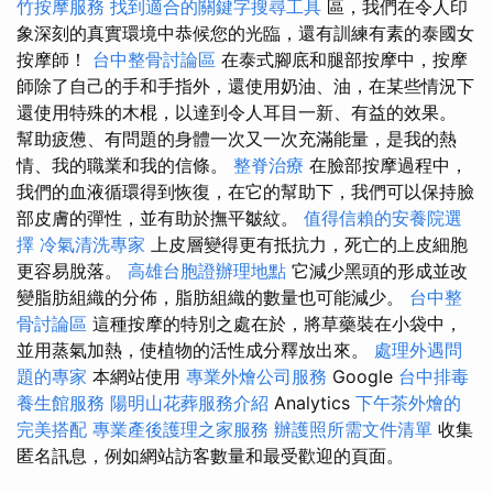
竹按摩服務
找到適合的關鍵字搜尋工具
區，我們在令人印
象深刻的真實環境中恭候您的光臨，還有訓練有素的泰國女
按摩師！
台中整骨討論區
在泰式腳底和腿部按摩中，按摩
師除了自己的手和手指外，還使用奶油、油，在某些情況下
還使用特殊的木棍，以達到令人耳目一新、有益的效果。
幫助疲憊、有問題的身體一次又一次充滿能量，是我的熱
情、我的職業和我的信條。
整脊治療
在臉部按摩過程中，
我們的血液循環得到恢復，在它的幫助下，我們可以保持臉
部皮膚的彈性，並有助於撫平皺紋。
值得信賴的安養院選
擇
冷氣清洗專家
上皮層變得更有抵抗力，死亡的上皮細胞
更容易脫落。
高雄台胞證辦理地點
它減少黑頭的形成並改
變脂肪組織的分佈，脂肪組織的數量也可能減少。
台中整
骨討論區
這種按摩的特別之處在於，將草藥裝在小袋中，
並用蒸氣加熱，使植物的活性成分釋放出來。
處理外遇問
題的專家
本網站使用
專業外燴公司服務
Google
台中排毒
養生館服務
陽明山花葬服務介紹
Analytics
下午茶外燴的
完美搭配
專業產後護理之家服務
辦護照所需文件清單
收集
匿名訊息，例如網站訪客數量和最受歡迎的頁面。