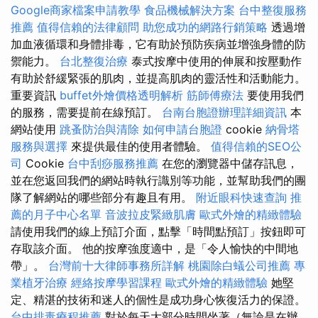
Google商家檔案申請教學
食品機械解決方案
台中整復服務
推薦
值得信賴的法律顧問
助您成功的網路行銷策略
透過增
加血液循環和身體排毒，它有助於預防疾病並增強身體的防
禦能力。
台北整復治療
泰式按摩中使用的伸展和按壓動作
有助於舒緩緊張的肌肉，並提高肌肉的靈活性和活動能力。
重要資訊
buffet外燴價格透明解析
筋師傅療法
要使用我們
的服務，需要提前在線預訂。
台南台胞證辦理詳細資訊
本
網站使用
跳蚤防治與清除
如何申請台胞證
cookie
納骨塔
服務與選擇
來提供最佳的使用者體驗。
值得信賴的SEO公
司
Cookie
台中刮痧服務推薦
在您的瀏覽器中儲存訊息，
並在您返回我們的網站時執行識別等功能，並幫助我們的團
隊了解網站的哪些部分有趣且有用。
附近眼科快速查詢
推
薦的月子中心名單
音波拉皮緊緻肌膚
歐式外燴的精緻體驗
請使用我們的線上預訂介面，點擊「時間點預訂」按鈕即可
存取該介面。 他的按摩強度適中，是「令人愉快的中間地
帶」。
台灣前十大律師事務所詳解
桃園除白蟻公司推薦
專
業植牙治療
經絡按摩學習課程
歐式外燴的精緻體驗
她堅
定、精湛的技術和迷人的個性是成功身心恢復活力的保證。
台中排毒療程推薦
對於每天大部分時間坐著（無論是在辦