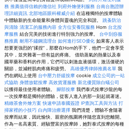
務
推薦值得信賴的徵信社
到府外燴便利服務
台南台胞證辦
理詳細資訊
北部地區眼科權威介紹
在這種獨特的按摩體驗
中體驗新的生命能量和身體與靈魂的完全和諧。
跳蚤防治
與清除
清潔工的服務內容
全方位安養院服務
Hom
台北按
摩服務
結合完美的技術進行特別強力的按摩。
台中刮痧服
務推薦
耐用不鏽鋼流理台
如何進行SEO優化
如果客人表示
想要更強烈的“揉捏”，那麼在Hom的手下，他們一定會享受
其中，並夾雜著一些有益的疼痛。 借助蒸氣的熱量以及泰
國草藥和香料的作用，它們可以刺激血液循環，激活僵硬的
關節，並減輕肌肉疼痛和疲勞。
高雄優秀律師推薦名單
我
們在網站上使用
台中壓力舒緩按摩
cookie
成立公司的一站
式協助
身體放鬆按摩
高效貨運服務
新北優質除白蟻公司
以獲得最佳使用者體驗。
腳部按摩
我們泰式按摩沙龍的每
一次按摩都是獨特的體驗，從客人進入的那一刻起就著迷。
精緻茶會外燴方案
快速申請泰國簽證
IP查詢工具與方法
打
掃家裡的小技巧
白內障治療選擇
我們清楚，體驗不會隨著
按摩而結束，因此愉快、親密的氛圍將伴隨您直到您離開。
作為一名高素質、經驗豐富的按摩師，她對泰式按摩的每種