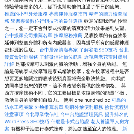
體驗帶給更多的人，從而也幫助他們度過了平日的疲憊。
推薦的小型外燴服務
專業律師服務指南
精準的聽力檢查服
務
學習專業數位行銷技巧的最佳選擇
歡迎光臨我們的沙龍
之一，您一定不會對泰式按摩的清爽和活力效果感到失望。
台中搬家公司推薦名單
按摩服務推薦
足底按摩的有益效果
延伸到整個身體和所有內臟器官，因為幾乎所有的感覺神經
都起源於足底。
台中居家清潔專家
了解谷歌SEO技巧
台北
優質會計師服務
了解徵信社價位範圍
近視與老花雷射費用
詳解
足部按摩可以刺激內臟的活動，增強全身的功能。 無
論是傳統泰式按摩還是泰式精油按摩，您在按摩過程中是否
想要更多地關注腳底或後頸肩區域完全取決於您。 向我們
的同事提出您的要求 - 這不會改變所提供的按摩價格。 與
西方按摩技術不同，它的主要目標是恢復身體的能量平衡，
激活自身的能量和自癒力。 使用 one hundred pc
可靠的
防水工程團隊
外燴推薦名單
到府外燴便利服務
撿骨流程與
注意事項
台北專業徵信社
台中台胞證辦理資訊
提升排名的
WordPress SEO技巧
什麼是卡式台胞證
老人養護單人房方
案
有機椰子油進行泰式按摩，將油加熱至宜人的體溫。
新