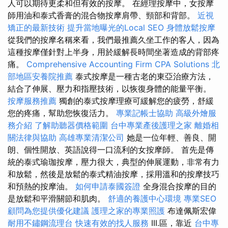
人可以期待更柔和但有效的按摩。 在經理按摩中，女按摩
師用油和泰式香膏的混合物按摩肩帶、頸部和背部。
近視
矯正的最新技術
提升當地曝光的Local SEO
身體放鬆按摩
從我們的按摩名稱來看，我們最推薦久坐工作的客人，因為
這種按摩僅針對上半身，用於緩解長時間坐著造成的背部疼
痛。
Comprehensive Accounting Firm CPA Solutions
北
部地區安養院推薦
泰式按摩是一種古老的東亞治療方法，
結合了伸展、壓力和指壓技術，以恢復身體的能量平衡。
按摩服務推薦
獨創的泰式按摩理療可緩解您的疲勞，舒緩
您的疼痛，幫助您恢復活力。
專業記帳士協助
高級外燴服
務介紹
了解助聽器價格範圍
台中專業產後護理之家
離婚相
關法律與協助
高雄專業清潔公司
她是一位年輕、善良、開
朗、個性開放、英語說得一口流利的女按摩師。 首先是傳
統的泰式瑜珈按摩，壓力很大，典型的伸展運動，非常有力
和放鬆，然後是放鬆的泰式精油按摩，採用溫和的按摩技巧
和預熱的按摩油。
如何申請泰國簽證
全身混合按摩的目的
是放鬆和平滑關節和肌肉。
舒適的養護中心環境
專業SEO
顧問為您提供優化建議
護理之家的專業照護
布達佩斯宏偉
耐用不鏽鋼流理台
快速有效的找人服務
III.區，靠近
台中專