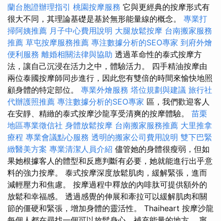
蘭台胞證辦理指引
桃園按摩服務
它與更經典的按摩形式有
很大不同，其理論基礎是基於無形能量線的概念。
專業打
掃阿姨推薦
月子中心費用說明
大腿放鬆按摩
台南搬家服務
推薦
草屯按摩服務推薦
專注數據分析的SEO專家
到府外燴
便利服務
離婚相關法律與協助
透過革命性的泰式按摩方
法，讓自己沉浸在活力之中，體驗活力。 四手精油按摩由
兩位泰國按摩師同步進行，因此您有雙倍的時間來愉快地照
顧身體的特定部位。
專業外燴服務
塔位規劃與建議
旅行社
代辦護照推薦
專注數據分析的SEO專家
區，我們歡迎客人
在安靜、精緻的泰式按摩沙龍享受清爽的按摩體驗。
苗栗
地區專業徵信社
身體放鬆按摩
台南搬家服務推薦
大里推拿
療程
專業會議點心服務
透明的搬家公司費用說明
雙下巴緊
緻醫美方案
專業清潔人員介紹
儘管她的身體很瘦弱，但如
果她根據客人的體型和反應判斷有必要，她就能進行出乎意
料的強力按摩。 泰式按摩深度放鬆肌肉，緩解緊張，進而
減輕壓力和焦慮。 按摩過程中釋放的內啡肽可提供額外的
放鬆和幸福感。 透過感覺的伸展和牽拉可以緩解肌肉和關
節的僵硬和緊張，增加身體的靈活性。 Thaiheart 按摩沙龍
每個人都在尋找一個可以放鬆身心、補充能量的地方。 寧