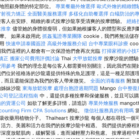
快地照顧身體的特定部位。
專業餐廳外燴選擇
歐式外燴的精緻體
雷射視力矯正
全面醫美服務選擇
多樣化自助餐選擇
白蟻防治的
客人在安靜、精緻的泰式按摩沙龍享受清爽的按摩體驗。
經絡
業推拿
儘管她的身體很瘦弱，但如果她根據客人的體型和反應判
摩。 如果未啟用此
抓姦蒐證專業團隊
cookie，我們將無法
啟用
快速申請泰國簽證
高級外燴服務介紹
台中專業眼科診療
coo
我們這裡的人都會有一次保證他們會再次光臨
打掃家裡的小技
矯正
搬家公司費用評價討論
Thai
大甲放鬆按摩
按摩沙龍的體
費用參考
我們的理念是每位客人都需要特別關注，因此我們在開
我們位於祖格洛的沙龍還提供特殊的魚足護理，這是一種足部護
，而且還能保證為我們的客人帶來微笑。
全面的消毒服務
附加
的姊妹沙龍
東海放鬆按摩
處理台胞證過期問題
Mango
台中整復
公司登記流程指南
中，還提供多種按摩和保健服務，並且可以
賴的貨運公司
如欲了解更多詳情，請造訪
專業外燴服務
mangoth
ounting Firm CPA Solutions
網站。
徵信社服務真的有用嗎
當
收藥用植物分子。 Thaiheart 按摩沙龍 每個人都在尋找一
、活力、美麗和活力在我們的按摩沙龍中相遇。 我們提供的療程
摩深度放鬆肌肉，緩解緊張，進而減輕壓力和焦慮。 按摩過程中