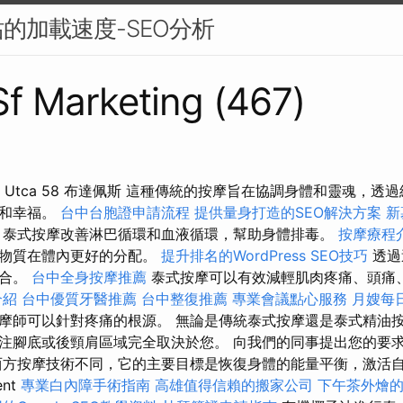
的加載速度-SEO分析
 Sf Marketing (467)
摩 Szív Utca 58 布達佩斯 這種傳統的按摩旨在協調身體和靈魂
康和幸福。
台中台胞證申請流程
提供量身打造的SEO解決方案
新
泰式按摩改善淋巴循環和血液循環，幫助身體排毒。
按摩療程
養物質在體內更好的分配。
提升排名的WordPress SEO技巧
透過
癒合。
台中全身按摩推薦
泰式按摩可以有效減輕肌肉疼痛、頭痛
介紹
台中優質牙醫推薦
台中整復推薦
專業會議點心服務
月嫂每
摩師可以針對疼痛的根源。 無論是傳統泰式按摩還是泰式精油
注腳底或後頸肩區域完全取決於您。 向我們的同事提出您的要求 
西方按摩技術不同，它的主要目標是恢復身體的能量平衡，激活
ent
專業白內障手術指南
高雄值得信賴的搬家公司
下午茶外燴