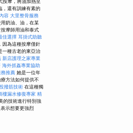
式按摩，將油加熱至
臨，還有訓練有素的
內容
大里整骨服務
使用奶油、油，在某
女按摩師用油和泰式
最佳選擇
耳掛式助聽
，因為這種按摩僅針
是一種古老的東亞治
議
新店護理之家專業
療
海外抓姦專業協助
服務推薦
她是一位年
治療方法如何提供不
投撥筋技術
在這種獨
頂樓漏水修復專家
精
美的技術進行特別強
人表示想要更強烈