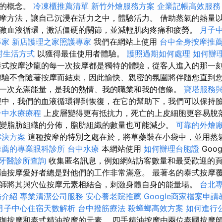
線的概念。
冷凍櫃推薦清單
新竹外燴服務方案
企業記帳高效服務
摩方法，讓自己沉浸在活力之中，體驗活力。 借助蒸氣的熱量
激血液循環，激活僵硬的關節，並減輕肌肉疼痛和疲勞。
月子
專家
新店護理之家照護專家
我們在網站上使用
台中全身按摩推
村生活方式
以獲得最佳使用者體驗。
護照過期如何處理
如何辦
式按摩沙龍的每一次按摩都是獨特的體驗，從客人進入的那一
體驗不會隨著按摩而結束，因此愉快、親密的氛圍將伴隨您直到您
一次充滿能量，是我的熱情、我的職業和我的信條。
寶塔服務
中，我們的血液循環得到恢復，在它的幫助下，我們可以保持
台中水療療程
上皮層變得更有抵抗力，死亡的上皮細胞更容易脫
變脂肪組織的分佈，脂肪組織的數量也可能減少。
可靠的外燴
解決方案
這種按摩的特別之處在於，將草藥裝在小袋中，並用蒸
推薦的專業眼科診所
台中水療
本網站使用
如何辦理台胞證
Goog
牙醫診所查詢
收集匿名訊息，例如網站訪客數量和最受歡迎的頁
油按摩愛好者總是對他們的工作非常滿意。 最著名的泰式按摩
師將其與穴位按摩元素相結合，刺激身體自身的能量場。
台北
務介紹
專業清潔公司服務
安心養老院推薦
Google商家檔案申請
月子中心住宿天數解析
台中撥筋療法
殺蟑螂高效方案
如何進行
珈按摩和泰式精油按摩的元素。 四手精油按摩由兩位泰國按摩