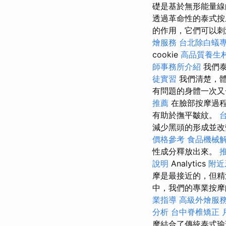
礎是基於無形能量
透過革命性的泰式按
的作用，它們可以刺
燴服務
台北除白蟻
cookie
高品質養生
師事務所介紹
我們泰
徒實習
我們清楚，
有問題的身體一次又
推薦
在臉部按摩過程
有助於撫平皺紋。
減少黑頭的形成並改
價格參考
食品機械
性成分釋放出來。
說明
Analytics
附近
摩是最接近的，但精
中，我們的專業按摩
業指導
高級外燴服
分析
台中脊椎矯正
摩結合了傳統泰式瑜