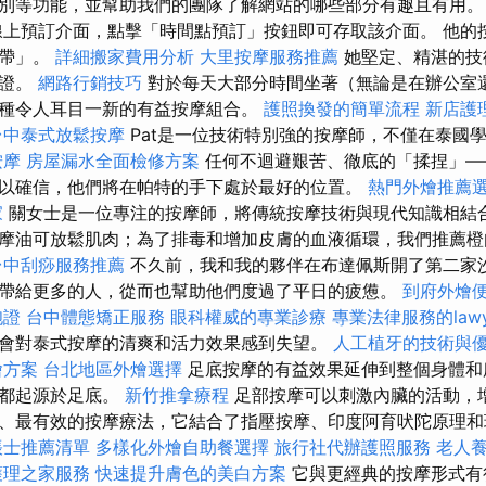
別等功能，並幫助我們的團隊了解網站的哪些部分有趣且有用
上預訂介面，點擊「時間點預訂」按鈕即可存取該介面。 他的
地帶」。
詳細搬家費用分析
大里按摩服務推薦
她堅定、精湛的技
保證。
網路行銷技巧
對於每天大部分時間坐著（無論是在辦公室
種令人耳目一新的有益按摩組合。
護照換發的簡單流程
新店護
台中泰式放鬆按摩
Pat是一位技術特別強的按摩師，不僅在泰國
按摩
房屋漏水全面檢修方案
任何不迴避艱苦、徹底的「揉捏」—
以確信，他們將在帕特的手下處於最好的位置。
熱門外燴推薦
家
關女士是一位專注的按摩師，將傳統按摩技術與現代知識相結合
摩油可放鬆肌肉；為了排毒和增加皮膚的血液循環，我們推薦橙
台中刮痧服務推薦
不久前，我和我的夥伴在布達佩斯開了第二家
帶給更多的人，從而也幫助他們度過了平日的疲憊。
到府外燴
胞證
台中體態矯正服務
眼科權威的專業診療
專業法律服務的lawy
會對泰式按摩的清爽和活力效果感到失望。
人工植牙的技術與
燴方案
台北地區外燴選擇
足底按摩的有益效果延伸到整個身體和
經都起源於足底。
新竹推拿療程
足部按摩可以刺激內臟的活動，增
、最有效的按摩療法，它結合了指壓按摩、印度阿育吠陀原理
帳士推薦清單
多樣化外燴自助餐選擇
旅行社代辦護照服務
老人
護理之家服務
快速提升膚色的美白方案
它與更經典的按摩形式有