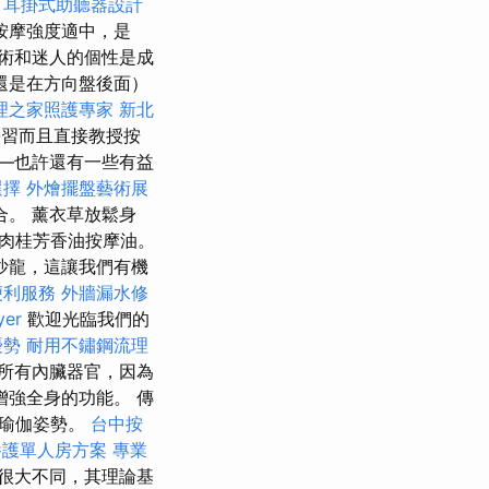
。
耳掛式助聽器設計
按摩強度適中，是
術和迷人的個性是成
還是在方向盤後面）
理之家照護專家
新北
學習而且直接教授按
—也許還有一些有益
選擇
外燴擺盤藝術展
。 薰衣草放鬆身
肉桂芳香油按摩油。
沙龍，這讓我們有機
便利服務
外牆漏水修
er
歡迎光臨我們的
優勢
耐用不鏽鋼流理
所有內臟器官，因為
強全身的功能。 傳
和瑜伽姿勢。
台中按
養護單人房方案
專業
很大不同，其理論基