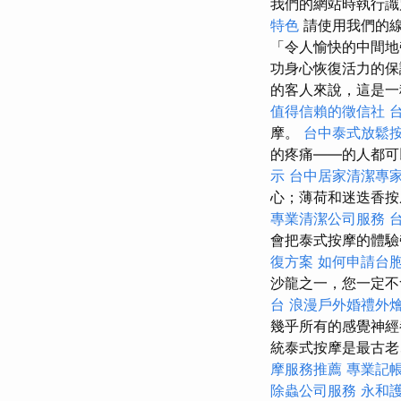
我們的網站時執行識
特色
請使用我們的線
「令人愉快的中間
功身心恢復活力的
的客人來說，這是一
值得信賴的徵信社
摩。
台中泰式放鬆
的疼痛——的人都可
示
台中居家清潔專
心；薄荷和迷迭香按
專業清潔公司服務
會把泰式按摩的體驗
復方案
如何申請台
沙龍之一，您一定不
台
浪漫戶外婚禮外
幾乎所有的感覺神
統泰式按摩是最古老
摩服務推薦
專業記
除蟲公司服務
永和