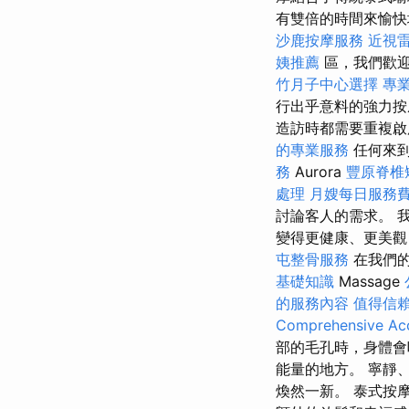
有雙倍的時間來愉
沙鹿按摩服務
近視
姨推薦
區，我們歡迎
竹月子中心選擇
專
行出乎意料的強力按
造訪時都需要重複
的專業服務
任何來到
務
Aurora
豐原脊椎
處理
月嫂每日服務
討論客人的需求。 
變得更健康、更美觀
屯整骨服務
在我們
基礎知識
Massage
的服務內容
值得信
Comprehensive Acc
部的毛孔時，身體會吸
能量的地方。 寧靜
煥然一新。 泰式按