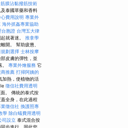
筋膜沾黏撥筋技術
以及泰國草藥和香料
中心費用說明
專業外
薦
海外抓姦專業協助
理台胞證
台灣五大律
刻起就著迷。
推拿學
離開。 幫助疲憊、
與規劃選擇
士林按摩
臉部皮膚的彈性，並
落。
專業外燴服務
它
廠商推薦
打掃阿姨的
氣加熱，使植物的活
le
徵信社費用透明
面。 傳統的泰式按
覆蓋全身，在此過程
專業徵信社
換護照專
教學
除白蟻費用透明
公司設立
泰式混合按
師同步進行，因此您