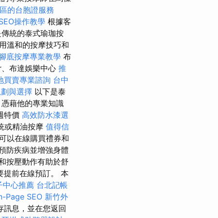
區的台胞證服務
e SEO操作教學
根據客
是傳統的泰式瑜珈按
用溫和的按摩技巧和
腳底按摩專業教學
布
ér、布達娛樂中心
推
地買賣專業諮詢
台中
規劃與選擇
以下是泰
 憑藉他的專業知識
週特價
高效防水漆選
統或精油按摩
值得信
也可以在線購買禮券和
預防疾病並增強身體
和按壓動作有助於舒
要提前在線預訂。 本
子中心推薦
台北記帳
Page SEO
新竹外
存訊息，並在您返回