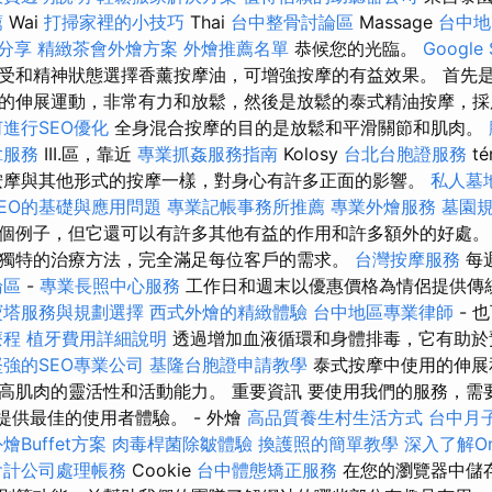
薦
Wai
打掃家裡的小技巧
Thai
台中整骨討論區
Massage
台中地
分享
精緻茶會外燴方案
外燴推薦名單
恭候您的光臨。
Googl
受和精神狀態選擇香薰按摩油，可增強按摩的有益效果。 首先
的伸展運動，非常有力和放鬆，然後是放鬆的泰式精油按摩，採
進行SEO優化
全身混合按摩的目的是放鬆和平滑關節和肌肉。
拿服務
III.區，靠近
專業抓姦服務指南
Kolosy
台北台胞證服務
t
摩與其他形式的按摩一樣，對身心有許多正面的影響。
私人墓
EO的基礎與應用問題
專業記帳事務所推薦
專業外燴服務
墓園
個例子，但它還可以有許多其他有益的作用和許多額外的好處。
獨特的治療方法，完全滿足每位客戶的需求。
台灣按摩服務
每
論區
-
專業長照中心服務
工作日和週末以優惠價格為情侶提供傳
寶塔服務與規劃選擇
西式外燴的精緻體驗
台中地區專業律師
- 
療程
植牙費用詳細說明
透過增加血液循環和身體排毒，它有助於
強的SEO專業公司
基隆台胞證申請教學
泰式按摩中使用的伸展
高肌肉的靈活性和活動能力。 重要資訊 要使用我們的服務，需
 來提供最佳的使用者體驗。 - 外燴
高品質養生村生活方式
台中月
Buffet方案
肉毒桿菌除皺體驗
換護照的簡單教學
深入了解On-
會計公司處理帳務
Cookie
台中體態矯正服務
在您的瀏覽器中儲