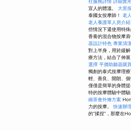
社服務詳情
詳細實用
宜人的體溫。
大里
泰國女按摩師！
老
老人養護單人房介紹
些情況下還使用特殊
香膏的混合物按摩
器設計特色
專業清
對上半身，用於緩
療方法，結合了伸展
選擇
平價助聽器購
獨創的泰式按摩理療
輕、善良、開朗、個
僅僅是簡單的身體
特的按摩體驗中體驗
緻茶會外燴方案
Ho
力的按摩。
快速辦
的“揉捏”，那麼在