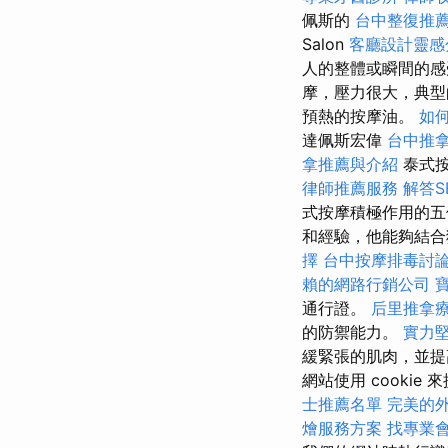
佩斯的
台中整復推
Salon
客廳設計靈感
人的整體或瞬間的感
摩，壓力很大，典型
預熱的按摩油。
如何
達佩斯宏偉
台中推
拿推薦與介紹
泰式按
律師推薦服務
解答S
式按摩積極作用的五
和經驗，他能夠結合
擇
台中按摩排毒討
賴的網路行銷公司
通行證。
后里推拿
的防禦能力。
實力堅
緩緊張的肌肉，並提
網站使用 cookie
士推薦名單
完美的外燴
燴服務方案
找專業