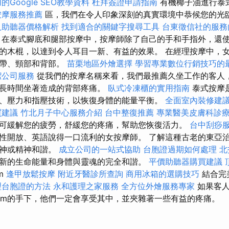
的Google SEO教學資料
杜拜簽證申請指南
有機椰子油進行泰
按摩服務推薦
區，我們在令人印象深刻的真實環境中恭候您的光
人助聽器價格解析
找到適合的關鍵字搜尋工具
台東徵信社的服務
在泰式腳底和腿部按摩中，按摩師除了自己的手和手指外，還
的木棍，以達到令人耳目一新、有益的效果。 在經理按摩中，
肩帶、頸部和背部。
苗栗地區外燴選擇
學習專業數位行銷技巧的
潔公司服務
從我們的按摩名稱來看，我們最推薦久坐工作的客人
解長時間坐著造成的背部疼痛。
臥式冷凍櫃的實用指南
泰式按摩
、壓力和指壓技術，以恢復身體的能量平衡。
全面室內裝修建
買建議
竹北月子中心服務介紹
台中整復推薦
專業醫美皮膚科診
可緩解您的疲勞，舒緩您的疼痛，幫助您恢復活力。
台中刮痧
性開放、英語說得一口流利的女按摩師。 了解這種古老的東亞
提神或精神和諧。
成立公司的一站式協助
台胞證過期如何處理
北
新的生命能量和身體與靈魂的完全和諧。
平價助聽器購買建議
m
逢甲放鬆按摩
附近牙醫診所查詢
商用冰箱的選購技巧
結合完
理台胞證的方法
永和護理之家服務
全方位外燴服務專家
如果客
Hom的手下，他們一定會享受其中，並夾雜著一些有益的疼痛。