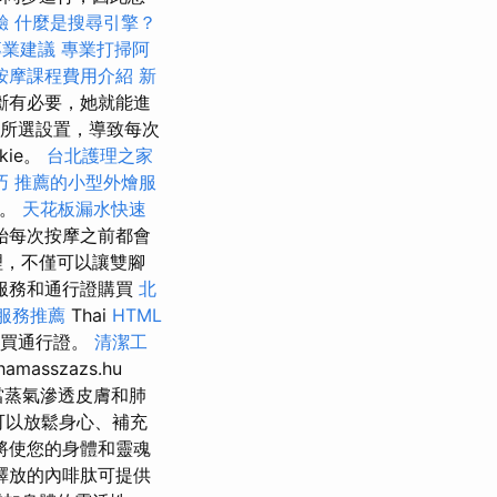
驗
什麼是搜尋引擎？
專業建議
專業打掃阿
按摩課程費用介紹
新
斷有必要，她就能進
儲存所選設置，導致每次
kie。
台北護理之家
巧
推薦的小型外燴服
驗。
天花板漏水快速
始每次按摩之前都會
理，不僅可以讓雙腳
服務和通行證購買
北
服務推薦
Thai
HTML
購買通行證。
清潔工
amasszazs.hu
蒸氣滲透皮膚和肺
個可以放鬆身心、補充
將使您的身體和靈魂
釋放的內啡肽可提供