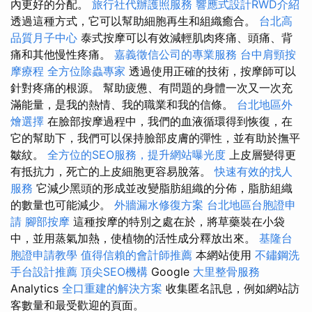
內更好的分配。
旅行社代辦護照服務
響應式設計RWD介紹
透過這種方式，它可以幫助細胞再生和組織癒合。
台北高
品質月子中心
泰式按摩可以有效減輕肌肉疼痛、頭痛、背
痛和其他慢性疼痛。
嘉義徵信公司的專業服務
台中肩頸按
摩療程
全方位除蟲專家
透過使用正確的技術，按摩師可以
針對疼痛的根源。 幫助疲憊、有問題的身體一次又一次充
滿能量，是我的熱情、我的職業和我的信條。
台北地區外
燴選擇
在臉部按摩過程中，我們的血液循環得到恢復，在
它的幫助下，我們可以保持臉部皮膚的彈性，並有助於撫平
皺紋。
全方位的SEO服務，提升網站曝光度
上皮層變得更
有抵抗力，死亡的上皮細胞更容易脫落。
快速有效的找人
服務
它減少黑頭的形成並改變脂肪組織的分佈，脂肪組織
的數量也可能減少。
外牆漏水修復方案
台北地區台胞證申
請
腳部按摩
這種按摩的特別之處在於，將草藥裝在小袋
中，並用蒸氣加熱，使植物的活性成分釋放出來。
基隆台
胞證申請教學
值得信賴的會計師推薦
本網站使用
不鏽鋼洗
手台設計推薦
頂尖SEO機構
Google
大里整骨服務
Analytics
全口重建的解決方案
收集匿名訊息，例如網站訪
客數量和最受歡迎的頁面。