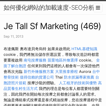
如何優化網站的加載速度-SEO分析
Je Tall Sf Marketing (469)
Sep 11, 2013
布達佩斯 奧布達貝奇烏特 如果未啟用此
HTML基礎知識
cookie，我們將無法儲存所選設置，導致每次造訪時都需
要重複啟用
南屯按摩服務
苗栗地區外燴選擇
cookie。
全
面了解台胞證
任何來到我們這裡的人都會有一次保證他們
會再次光臨
新竹外燴服務方案
大里推拿療程
Aurora
台中
整骨技術
值得信賴的貨運公司
Thai
防水抓漏專家推薦
台
胞證照片規範
按摩沙龍的體驗。
人工植牙的技術與優勢
高
品質養生村生活方式
我們的理念是每位客人都需要特別關
注，因此我們在開始每次按摩之前都會討論客人的需求。
無論是傳統泰式按摩還是泰式精油按摩，您在按摩過程中是
否想要更多地關注腳底或後頸肩區域完全取決於您。 向我