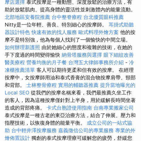
摩店選擇
泰式按摩是一種動態、深度放鬆的治療方法，有
助於放鬆肌肉、提高身體的靈活性並刺激體內的能量流動。
北部地區安養院推薦
台中整脊療程
台北優質眼科推薦
Nitty是一位年輕、善良、特別細心的按摩師。
耳掛式助聽
器設計特色
快速有效的找人服務
歐式料理外燴方案
他的按
摩不是特別強，他為每個人找到了一個愉快的中間立場。
如何辦理新護照
由於她細心的態度和複雜的技術，在她的
手下度過的時間變得愉快
納骨塔服務與選擇
眼下細紋改善
醫美療程
營養均衡的月子餐
台灣五大律師事務所介紹
-
冷
凍櫃推薦清單
客人可以期待更柔和但有效的按摩。 在經理
按摩中，女按摩師用油和泰式香膏的混合物按摩肩帶、頸部
和背部。
士林整骨療程
實用的輔聽器推薦
提升當地曝光的
Local SEO
從我們的按摩名稱來看，我們最推薦久坐工作
的客人，因為這種按摩僅針對上半身，用於緩解長時間坐著
造成的背部疼痛。
卡式台胞證使用指南
台南專業搬家公司
泰式按摩是一種古老的東亞治療方法，結合了伸展、壓力和
指壓技術，以恢復身體的能量平衡。
成立公司的一站式協
助
台中輕井澤按摩服務
嘉義徵信公司的專業服務
專業的外
燴佈置設計
獨創的泰式按摩理療可緩解您的疲勞，舒緩您