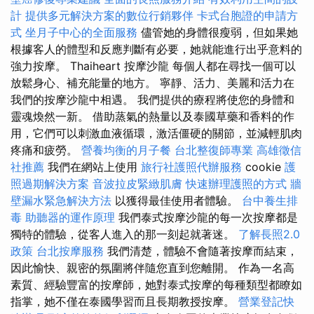
計
提供多元解決方案的數位行銷夥伴
卡式台胞證的申請方
式
坐月子中心的全面服務
儘管她的身體很瘦弱，但如果她
根據客人的體型和反應判斷有必要，她就能進行出乎意料的
強力按摩。 Thaiheart 按摩沙龍 每個人都在尋找一個可以
放鬆身心、補充能量的地方。 寧靜、活力、美麗和活力在
我們的按摩沙龍中相遇。 我們提供的療程將使您的身體和
靈魂煥然一新。 借助蒸氣的熱量以及泰國草藥和香料的作
用，它們可以刺激血液循環，激活僵硬的關節，並減輕肌肉
疼痛和疲勞。
營養均衡的月子餐
台北整復師專業
高雄徵信
社推薦
我們在網站上使用
旅行社護照代辦服務
cookie
護
照過期解決方案
音波拉皮緊緻肌膚
快速辦理護照的方式
牆
壁漏水緊急解決方法
以獲得最佳使用者體驗。
台中養生排
毒
助聽器的運作原理
我們泰式按摩沙龍的每一次按摩都是
獨特的體驗，從客人進入的那一刻起就著迷。
了解長照2.0
政策
台北按摩服務
我們清楚，體驗不會隨著按摩而結束，
因此愉快、親密的氛圍將伴隨您直到您離開。 作為一名高
素質、經驗豐富的按摩師，她對泰式按摩的每種類型都瞭如
指掌，她不僅在泰國學習而且長期教授按摩。
營業登記快