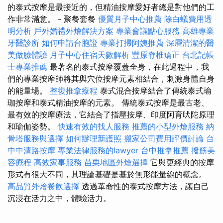
的泰式按摩是最接近的，但精油按摩愛好者總是對他們的工
作非常滿意。 - 聚餐套餐
優質月子中心推薦
除白蟻費用透
明分析
戶外婚禮外燴解決方案
專業會議點心服務
高雄專業
牙醫診所
如何申請台胞證
專業打掃阿姨推薦
深層清潔的醫
美做臉體驗
月子中心住宿天數解析
豐原脊椎矯正
台北記帳
士專業推薦
最著名的泰式按摩覆蓋全身，在此過程中，我
們的專業按摩師將其與穴位按摩元素相結合，刺激身體自身
的能量場。
整復推拿療程
泰式混合按摩結合了傳統泰式瑜
珈按摩和泰式精油按摩的元素。 傳統泰式按摩是最古老、
最有效的按摩療法，它結合了指壓按摩、印度阿育吠陀原理
和瑜伽姿勢。
快速有效的找人服務
推薦的小型外燴服務
納
骨塔服務與選擇
如何辦理新護照
搬家公司費用評價討論
台
中中清路按摩
專業法律服務的lawyer
台中推拿推薦
撥筋美
容療程
高效家事服務
苗栗地區外燴選擇
它與更經典的按摩
形式有很大不同，其理論基礎是基於無形能量線的概念。
高品質外燴餐飲選擇
透過革命性的泰式按摩方法，讓自己
沉浸在活力之中，體驗活力。