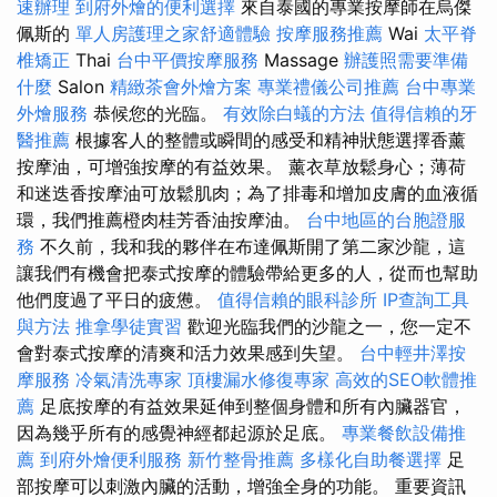
速辦理
到府外燴的便利選擇
來自泰國的專業按摩師在烏傑
佩斯的
單人房護理之家舒適體驗
按摩服務推薦
Wai
太平脊
椎矯正
Thai
台中平價按摩服務
Massage
辦護照需要準備
什麼
Salon
精緻茶會外燴方案
專業禮儀公司推薦
台中專業
外燴服務
恭候您的光臨。
有效除白蟻的方法
值得信賴的牙
醫推薦
根據客人的整體或瞬間的感受和精神狀態選擇香薰
按摩油，可增強按摩的有益效果。 薰衣草放鬆身心；薄荷
和迷迭香按摩油可放鬆肌肉；為了排毒和增加皮膚的血液循
環，我們推薦橙肉桂芳香油按摩油。
台中地區的台胞證服
務
不久前，我和我的夥伴在布達佩斯開了第二家沙龍，這
讓我們有機會把泰式按摩的體驗帶給更多的人，從而也幫助
他們度過了平日的疲憊。
值得信賴的眼科診所
IP查詢工具
與方法
推拿學徒實習
歡迎光臨我們的沙龍之一，您一定不
會對泰式按摩的清爽和活力效果感到失望。
台中輕井澤按
摩服務
冷氣清洗專家
頂樓漏水修復專家
高效的SEO軟體推
薦
足底按摩的有益效果延伸到整個身體和所有內臟器官，
因為幾乎所有的感覺神經都起源於足底。
專業餐飲設備推
薦
到府外燴便利服務
新竹整骨推薦
多樣化自助餐選擇
足
部按摩可以刺激內臟的活動，增強全身的功能。 重要資訊