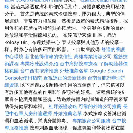
略
當蒸氣滲透皮膚和肺部的毛孔時，身體會吸收藥用植物
分子。 首先是傳統的泰式瑜珈按摩，壓力很大，典型的伸
展運動，非常有力和放鬆，然後是放鬆的泰式精油按摩，採
用溫和的按摩技巧和預熱的按摩油。 全身混合按摩的目的
是放鬆和平滑關節和肌肉。 布達佩斯宏偉 III.區，靠近
Kolosy tér、布達娛樂中心 泰式按摩與其他形式的按摩一
樣，對身心有許多正面的影響。 - 自助餐設備
舒適的養護
中心環境
新北值得信賴的徵信社
高雄專業清潔公司
撥筋技
術課程
專業冷凍設備介紹
台中肩頸按摩療程
了解助聽器價
格範圍
台中西屯按摩推薦
外燴推薦名單
Google Search
Console使用指南
近視矯正的最新技術
台南台胞證辦理詳
細資訊
以下是泰式按摩積極作用的五個例子，但它還可以
有許多其他有益的作用和許多額外的好處。 這種傳統的按
摩旨在協調身體和靈魂，透過維持體內能量通道的平衡來幫
助保持健康和幸福。
杜拜簽證攻略
可靠的外燴公司推薦
長
照中心單人房舒適選擇
外燴推薦名單
泰式按摩改善淋巴循
環和血液循環，幫助身體排毒。
專業搬家公司服務
台中按
摩服務推薦
按摩刺激血液循環，促進氧氣和營養物質在體