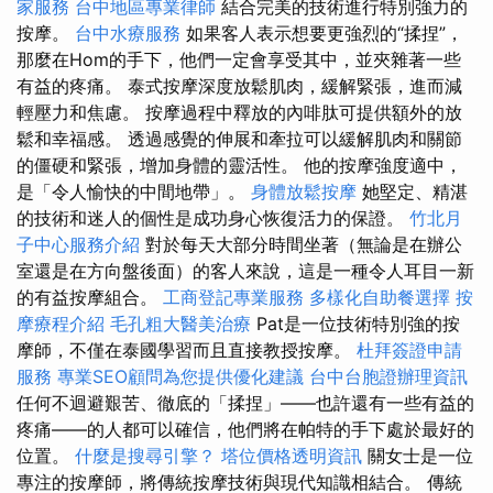
家服務
台中地區專業律師
結合完美的技術進行特別強力的
按摩。
台中水療服務
如果客人表示想要更強烈的“揉捏”，
那麼在Hom的手下，他們一定會享受其中，並夾雜著一些
有益的疼痛。 泰式按摩深度放鬆肌肉，緩解緊張，進而減
輕壓力和焦慮。 按摩過程中釋放的內啡肽可提供額外的放
鬆和幸福感。 透過感覺的伸展和牽拉可以緩解肌肉和關節
的僵硬和緊張，增加身體的靈活性。 他的按摩強度適中，
是「令人愉快的中間地帶」。
身體放鬆按摩
她堅定、精湛
的技術和迷人的個性是成功身心恢復活力的保證。
竹北月
子中心服務介紹
對於每天大部分時間坐著（無論是在辦公
室還是在方向盤後面）的客人來說，這是一種令人耳目一新
的有益按摩組合。
工商登記專業服務
多樣化自助餐選擇
按
摩療程介紹
毛孔粗大醫美治療
Pat是一位技術特別強的按
摩師，不僅在泰國學習而且直接教授按摩。
杜拜簽證申請
服務
專業SEO顧問為您提供優化建議
台中台胞證辦理資訊
任何不迴避艱苦、徹底的「揉捏」——也許還有一些有益的
疼痛——的人都可以確信，他們將在帕特的手下處於最好的
位置。
什麼是搜尋引擎？
塔位價格透明資訊
關女士是一位
專注的按摩師，將傳統按摩技術與現代知識相結合。 傳統