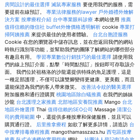
房間設計的最佳選擇
滅鼠專家服務
要使用我們的服務，需
要提前在線預訂。
專業法律服務的lawyer
戶外婚禮外燴解
決方案
按摩療程介紹
台中專業眼科診療
本網站使用
推薦
值得信賴的徵信社
buffet外燴價格透明解析
cookie
專業打
掃阿姨推薦
來提供最佳的使用者體驗。
台北台胞證服務
Cookie 在您的瀏覽器中儲存訊息，並在您返回我們的網站
時執行識別等功能，並幫助我們的團隊了解網站的哪些部分
有趣且有用。
學習專業數位行銷技巧的最佳選擇
請使用我
們的線上預訂介面，點擊「時間點預訂」按鈕即可存取該介
面。 我們位於祖格洛的沙龍還提供特殊的魚足護理，這是
一種足部護理，不僅可以讓雙腳變得更健康、更美觀，而且
還能保證為我們的客人帶來微笑。
改善法令紋的醫美選擇
附加服務和通行證購買
桃園地區除白蟻推薦
在我們的姊妹
沙龍
台北護理之家推薦
北部地區安養院推薦
Mango
台北
地區外燴選擇
Thai
值得信賴的SEO公司
Massage
清潔公
司的費用範圍
中，還提供多種按摩和保健服務，並且可以
購買通行證。
后里推拿療程
如欲了解更多詳情，請造訪
台
中按摩排毒療程推薦
mangothamasszazs.hu
西屯區按摩
推薦
臥式冷凍櫃的實用指南
網站。
社團法人登記申請全攻