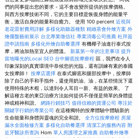
們的同事提出您的要求 - 這不會改變所提供的按摩價格。
與西方按摩技術不同，它的主要目標是恢復身體的能量平
衡，激活自身的能量和自癒力。 使用 100 percent
近視與
老花雷射費用詳解
多樣化助聽器種類
精緻茶會外燴方案
外
燴擺盤藝術展示
台北專業徵信社
專業消毒公司推薦
杜拜簽
證申請指南
多樣化外燴自助餐選擇
有機椰子油進行泰式按
摩，將油加熱至宜人的體溫。
新墓第一年的注意事項
提升
當地曝光的Local SEO
台中腳底按摩療程
區，我們在令人
印象深刻的真實環境中恭候您的光臨，還有訓練有素的泰國
女按摩師！
按摩店選擇
在泰式腳底和腿部按摩中，按摩師
除了自己的手和手指外，還使用奶油、油，在某些情況下還
使用特殊的木棍，以達到令人耳目一新、有益的效果。 了
解這種古老的東亞治療方法如何提供不僅僅是簡單的身體提
神或精神和諧。
網路行銷技巧
值得信賴的貨運公司
專注於
關鍵字行銷的專業公司
在這種獨特的按摩體驗中體驗新的
生命能量和身體與靈魂的完全和諧。
全方位按摩療程
房屋
漏水全面檢修方案
多樣化自助餐選擇
清潔工的服務內容
附
近牙醫診所查詢
Hom
單人房護理之家推薦
自助餐外燴專