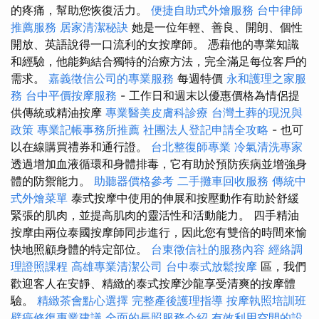
的疼痛，幫助您恢復活力。
便捷自助式外燴服務
台中律師
推薦服務
居家清潔秘訣
她是一位年輕、善良、開朗、個性
開放、英語說得一口流利的女按摩師。 憑藉他的專業知識
和經驗，他能夠結合獨特的治療方法，完全滿足每位客戶的
需求。
嘉義徵信公司的專業服務
每週特價
永和護理之家服
務
台中平價按摩服務
- 工作日和週末以優惠價格為情侶提
供傳統或精油按摩
專業醫美皮膚科診療
台灣土葬的現況與
政策
專業記帳事務所推薦
社團法人登記申請全攻略
- 也可
以在線購買禮券和通行證。
台北整復師專業
冷氣清洗專家
透過增加血液循環和身體排毒，它有助於預防疾病並增強身
體的防禦能力。
助聽器價格參考
二手攤車回收服務
傳統中
式外燴菜單
泰式按摩中使用的伸展和按壓動作有助於舒緩
緊張的肌肉，並提高肌肉的靈活性和活動能力。 四手精油
按摩由兩位泰國按摩師同步進行，因此您有雙倍的時間來愉
快地照顧身體的特定部位。
台東徵信社的服務內容
經絡調
理證照課程
高雄專業清潔公司
台中泰式放鬆按摩
區，我們
歡迎客人在安靜、精緻的泰式按摩沙龍享受清爽的按摩體
驗。
精緻茶會點心選擇
完整產後護理指導
按摩執照培訓班
壁癌修復專業建議
全面的長照服務介紹
有效利用空間的設