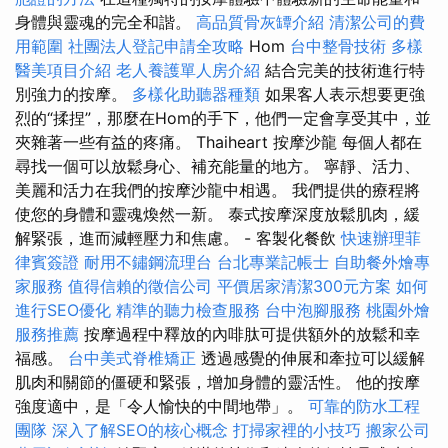
身體與靈魂的完全和諧。
高品質骨灰罈介紹
清潔公司的費
用範圍
社團法人登記申請全攻略
Hom
台中整骨技術
多樣
醫美項目介紹
老人養護單人房介紹
結合完美的技術進行特
別強力的按摩。
多樣化助聽器種類
如果客人表示想要更強
烈的“揉捏”，那麼在Hom的手下，他們一定會享受其中，並
夾雜著一些有益的疼痛。 Thaiheart 按摩沙龍 每個人都在
尋找一個可以放鬆身心、補充能量的地方。 寧靜、活力、
美麗和活力在我們的按摩沙龍中相遇。 我們提供的療程將
使您的身體和靈魂煥然一新。 泰式按摩深度放鬆肌肉，緩
解緊張，進而減輕壓力和焦慮。 - 客製化餐飲
快速辦理菲
律賓簽證
耐用不鏽鋼流理台
台北專業記帳士
自助餐外燴專
家服務
值得信賴的徵信公司
平價居家清潔300元方案
如何
進行SEO優化
精準的聽力檢查服務
台中泡腳服務
桃園外燴
服務推薦
按摩過程中釋放的內啡肽可提供額外的放鬆和幸
福感。
台中美式脊椎矯正
透過感覺的伸展和牽拉可以緩解
肌肉和關節的僵硬和緊張，增加身體的靈活性。 他的按摩
強度適中，是「令人愉快的中間地帶」。
可靠的防水工程
團隊
深入了解SEO的核心概念
打掃家裡的小技巧
搬家公司