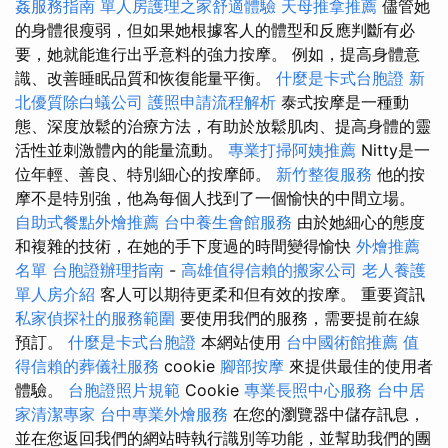
姦服務指南
單人房護理之家舒適體驗
天母推拿推薦
儘管她
的身體很瘦弱，但如果她根據客人的體型和反應判斷有必
要，她就能進行出乎意料的強力按摩。 例如，提高身體意
識、改善睡眠品質和恢復能量平衡。
什麼是卡式台胞證
新
北優質除白蟻公司
護照申請流程解析
泰式按摩是一種動
態、深度放鬆的治療方法，有助於放鬆肌肉、提高身體的靈
活性並刺激體內的能量流動。
專業打掃阿姨推薦
Nitty是一
位年輕、善良、特別細心的按摩師。
新竹整復服務
他的按
摩不是特別強，他為每個人找到了一個愉快的中間立場。
自助式餐點外燴推薦
台中養生會館服務
由於她細心的態度
和複雜的技術，在她的手下度過的時間變得愉快
外燴推薦
名單
台胞證辦理指南
-
高雄值得信賴的搬家公司
老人養護
單人房介紹
客人可以期待更柔和但有效的按摩。 重要資訊
私家偵探社的服務範圍
要使用我們的服務，需要提前在線
預訂。
什麼是卡式台胞證
本網站使用
台中國術館推薦
值
得信賴的葬儀社服務
cookie
腳部按摩
來提供最佳的使用者
體驗。
台胞證照片規範
Cookie
專業長照中心服務
台中居
家清潔專家
台中專業外燴服務
在您的瀏覽器中儲存訊息，
並在您返回我們的網站時執行識別等功能，並幫助我們的團