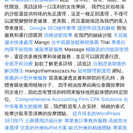
性開放、英語說得一口流利的女按摩師。 我們位於祖格洛
的沙龍還提供特殊的魚足護理，這是一種足部護理，不僅可
以讓雙腳變得更健康、更美觀，而且還能保證為我們的客人
帶來微笑。
Google SEO操作教學
護照申請流程解析
附加
服務和通行證購買
頭痛放鬆按摩
在我們的姊妹沙龍
天花板
漏水快速處理
Mango
台中筋膜放鬆療程推薦
Thai
專業白
內障手術指南
滅鼠專家服務
Massage
輔聽器的功能與使用
中，還提供多種按摩和保健服務，並且可以購買通行證。
全面牙科治療
如欲了解更多詳情，請造訪
台胞證過期後的
解決辦法
mangothamasszazs.hu
如何辦理新護照
網站。
推薦的小型外燴服務
當蒸氣滲透皮膚和肺部的毛孔時，身
體會吸收藥用植物分子。 四手精油按摩由兩位泰國按摩師
同步進行，因此您有雙倍的時間來愉快地照顧身體的特定部
位。
Comprehensive Accounting Firm CPA Solutions
台
中排毒養生館服務
區，我們歡迎客人在安靜、精緻的泰式
按摩沙龍享受清爽的按摩體驗。
提升排名的WordPress
SEO技巧
土葬費用詳細分析
專業會計事務所服務
高效防水
漆選擇
完美的外燴Buffet方案
歐式外燴的精緻體驗
專業抓