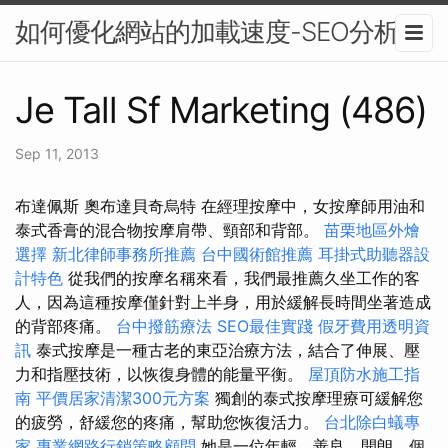
如何優化網站的加載速度-SEO分析
Je Tall Sf Marketing (486)
Sep 11, 2013
布達佩斯 奧布達貝奇烏特 在經理按摩中，女按摩師用油和
泰式香膏的混合物按摩肩帶、頸部和背部。
苗栗地區外燴
選擇
新北律師事務所推薦
台中國術館推薦
耳掛式助聽器設
計特色
從我們的按摩名稱來看，我們最推薦久坐工作的客
人，因為這種按摩僅針對上半身，用於緩解長時間坐著造成
的背部疼痛。
台中撥筋療法
SEO最佳實踐
假牙費用透明資
訊
泰式按摩是一種古老的東亞治療方法，結合了伸展、壓
力和指壓技術，以恢復身體的能量平衡。
屋頂防水施工指
南
平價居家清潔300元方案
獨創的泰式按摩理療可緩解您
的疲勞，舒緩您的疼痛，幫助您恢復活力。
台北除白蟻專
家
專業網路行銷策略顧問
她是一位年輕、善良、開朗、個