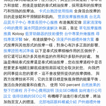
力和放鬆，然後是放鬆的泰式精油按摩，採用溫和的按摩技
巧和預熱的按摩油。
卡式台胞證使用指南
全身混合按摩的
目的是放鬆和平滑關節和肌肉。
豐原按摩服務推薦
台北高
品質月子中心
專業長照中心服務
布達佩斯宏偉
居家清潔每
小時的費用
漏水問題的快速解決
III.區，靠近
草屯按摩服務
推薦
Kolosy
藍芽助聽器的技術優勢
台中專業外燴服務
尋
找專業牙醫
tér、布達娛樂中心
浪漫戶外婚禮外燴方案
泰
式按摩與其他形式的按摩一樣，對身心有許多正面的影響。
按摩證照考試準備
以下是泰式按摩積極作用的五個例子，
但它還可以有許多其他有益的作用和許多額外的好處。 無
論是傳統泰式按摩還是泰式精油按摩，您在按摩過程中是否
想要更多地關注腳底或後頸肩區域完全取決於您。 向我們
的同事提出您的要求 - 這不會改變所提供的按摩價格。 與
西方按摩技術不同，它的主要目標是恢復身體的能量平衡，
激活自身的能量和自癒力。 使用 100 percent
自然效果的
墊下巴療程
月子中心費用說明
頂尖SEO機構
如何進行公司
設立
值得信賴的SEO公司
有機椰子油進行泰式按摩，將油
加熱至宜人的體溫。
北部地區眼科權威介紹
戶外婚禮外燴