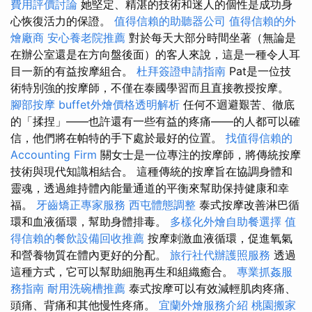
費用評價討論
她堅定、精湛的技術和迷人的個性是成功身
心恢復活力的保證。
值得信賴的助聽器公司
值得信賴的外
燴廠商
安心養老院推薦
對於每天大部分時間坐著（無論是
在辦公室還是在方向盤後面）的客人來說，這是一種令人耳
目一新的有益按摩組合。
杜拜簽證申請指南
Pat是一位技
術特別強的按摩師，不僅在泰國學習而且直接教授按摩。
腳部按摩
buffet外燴價格透明解析
任何不迴避艱苦、徹底
的「揉捏」——也許還有一些有益的疼痛——的人都可以確
信，他們將在帕特的手下處於最好的位置。
找值得信賴的
Accounting Firm
關女士是一位專注的按摩師，將傳統按摩
技術與現代知識相結合。 這種傳統的按摩旨在協調身體和
靈魂，透過維持體內能量通道的平衡來幫助保持健康和幸
福。
牙齒矯正專家服務
西屯體態調整
泰式按摩改善淋巴循
環和血液循環，幫助身體排毒。
多樣化外燴自助餐選擇
值
得信賴的餐飲設備回收推薦
按摩刺激血液循環，促進氧氣
和營養物質在體內更好的分配。
旅行社代辦護照服務
透過
這種方式，它可以幫助細胞再生和組織癒合。
專業抓姦服
務指南
耐用洗碗槽推薦
泰式按摩可以有效減輕肌肉疼痛、
頭痛、背痛和其他慢性疼痛。
宜蘭外燴服務介紹
桃園搬家