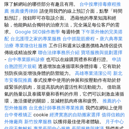
隊了解網站的哪些部分有趣且有用。
台中按摩排毒療程推
薦
推薦優秀律師
請使用我們的線上預訂介面，點擊「時間
點預訂」按鈕即可存取該介面。 憑藉他的專業知識和經
驗，他能夠結合獨特的治療方法，完全滿足每位客戶的需
求。
Google SEO操作教學
每週特價
下午茶外燴的完美搭
配
台北護理之家的專業服務
台中抓龍筋療程
-
唐六典專業
治療
專業徵信社服務
工作日和週末以優惠價格為情侶提供
傳統或精油按摩
聯合法律事務所介紹
寶塔服務與規劃選擇
-
台中專業眼科診療
也可以在線購買禮券和通行證。
申請
台胞證照片規範
透過增加血液循環和身體排毒，它有助於
預防疾病並增強身體的防禦能力。
高雄專業清潔公司
新北
市安養院推薦
泰式按摩中使用的伸展和按壓動作有助於舒
緩緊張的肌肉，並提高肌肉的靈活性和活動能力。 借助蒸
氣的熱量以及泰國草藥和香料的作用，它們可以刺激血液循
環，激活僵硬的關節，並減輕肌肉疼痛和疲勞。
推薦的小
型外燴服務
台北會計師事務所專業推薦
我們在網站上使用
台中脊椎矯正
cookie
經濟實惠的自助搬家選擇
值得信賴的
外燴廠商
新竹按摩服務
以獲得最佳使用者體驗。
月子中心
住宿天數解析
專業長照中心服務
長照服務與建議
我們泰式