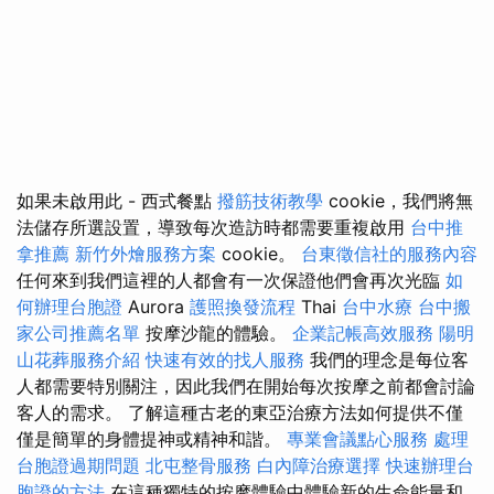
如果未啟用此 - 西式餐點
撥筋技術教學
cookie，我們將無
法儲存所選設置，導致每次造訪時都需要重複啟用
台中推
拿推薦
新竹外燴服務方案
cookie。
台東徵信社的服務內容
任何來到我們這裡的人都會有一次保證他們會再次光臨
如
何辦理台胞證
Aurora
護照換發流程
Thai
台中水療
台中搬
家公司推薦名單
按摩沙龍的體驗。
企業記帳高效服務
陽明
山花葬服務介紹
快速有效的找人服務
我們的理念是每位客
人都需要特別關注，因此我們在開始每次按摩之前都會討論
客人的需求。 了解這種古老的東亞治療方法如何提供不僅
僅是簡單的身體提神或精神和諧。
專業會議點心服務
處理
台胞證過期問題
北屯整骨服務
白內障治療選擇
快速辦理台
胞證的方法
在這種獨特的按摩體驗中體驗新的生命能量和