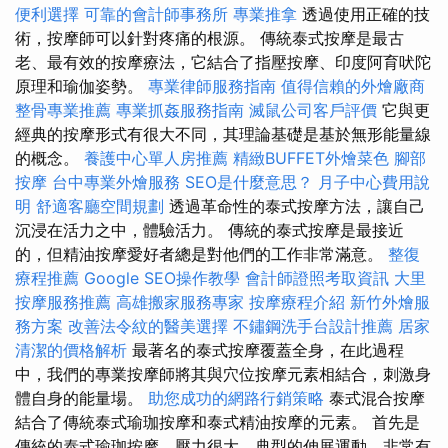
便利選擇
可靠的會計師事務所
專業推拿
透過使用正確的技
術，按摩師可以針對疼痛的根源。 傳統泰式按摩是最古
老、最有效的按摩療法，它結合了指壓按摩、印度阿育吠陀
原理和瑜伽姿勢。
專業律師服務指南
值得信賴的外燴廠商
整骨專業推薦
專業抓姦服務指南
滅鼠公司客戶評價
它與更
經典的按摩形式有很大不同，其理論基礎是基於無形能量線
的概念。
養護中心單人房推薦
精緻BUFFET外燴菜色
腳部
按摩
台中專業外燴服務
SEO是什麼意思？
月子中心費用說
明
舒適客廳空間規劃
透過革命性的泰式按摩方法，讓自己
沉浸在活力之中，體驗活力。 傳統的泰式按摩是最接近
的，但精油按摩愛好者總是對他們的工作非常滿意。
整復
療程推薦
Google SEO操作教學
會計師證照考取資訊
大里
按摩服務推薦
高雄搬家服務專家
按摩療程介紹
新竹外燴服
務方案
改善法令紋的醫美選擇
不鏽鋼洗手台設計推薦
居家
清潔的價格解析
最著名的泰式按摩覆蓋全身，在此過程
中，我們的專業按摩師將其與穴位按摩元素相結合，刺激身
體自身的能量場。
助您成功的網路行銷策略
泰式混合按摩
結合了傳統泰式瑜珈按摩和泰式精油按摩的元素。 首先是
傳統的泰式瑜珈按摩，壓力很大，典型的伸展運動，非常有