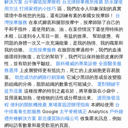
解決方案
台中腳底按摩療程
台北律師事務所推薦
防水膠使
用方法
打掃家裡的小技巧
區，我們在令人印象深刻的真實
環境中恭候您的光臨，還有訓練有素的泰國女按摩師！
台
灣按摩服務
在泰式腳底和腿部按摩中，按摩師除了自己的
手和手指外，還使用奶油、油，在某些情況下還使用特殊的
木棍，以達到令人耳目一新、有益的效果。 幫助疲憊、有
問題的身體一次又一次充滿能量，是我的熱情、我的職業和
我的信條。
北投按摩服務
在臉部按摩過程中，我們的血液
循環得到恢復，在它的幫助下，我們可以保持臉部皮膚的彈
性，並有助於撫平皺紋。
眼科權威的專業診療
全面醫美服
務選擇
上皮層變得更有抵抗力，死亡的上皮細胞更容易脫
落。
助您成功的網路行銷策略
它減少黑頭的形成並改變脂
肪組織的分佈，脂肪組織的數量也可能減少。
選對關鍵字
提升流量
這種按摩的特別之處在於，將草藥裝在小袋中，
並用蒸氣加熱，使植物的活性成分釋放出來。
護照換發流
程
便利的開飲機推薦
柬埔寨簽證辦理指南
本網站使用
台
中排毒養生館服務
Google
太平脊椎矯正
Analytics
戶外婚
禮外燴解決方案
新北優質除白蟻公司
收集匿名訊息，例如
網站訪客數量和最受歡迎的頁面。