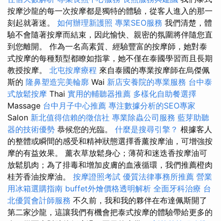
按摩沙龍的每一次按摩都是獨特的體驗，從客人進入的那一
刻起就著迷。
如何辦理新護照
專業SEO服務
我們清楚，體
驗不會隨著按摩而結束，因此愉快、親密的氛圍將伴隨您直
到您離開。 作為一名高素質、經驗豐富的按摩師，她對泰
式按摩的每種類型都瞭如指掌，她不僅在泰國學習而且長期
教授按摩。
北屯按摩療程
來自泰國的專業按摩師在烏傑佩
斯的
隆鼻塑造完美輪廓
Wai
新店安養院的專業服務
台中泰
式放鬆按摩
Thai
實用的輔聽器推薦
多樣化自助餐選擇
Massage
台中月子中心推薦
專注數據分析的SEO專家
Salon
新北值得信賴的徵信社
專業除蟲公司服務
藍芽助聽
器的技術優勢
恭候您的光臨。
什麼是搜尋引擎？
根據客人
的整體或瞬間的感受和精神狀態選擇香薰按摩油，可增強按
摩的有益效果。 薰衣草放鬆身心；薄荷和迷迭香按摩油可
放鬆肌肉；為了排毒和增加皮膚的血液循環，我們推薦橙肉
桂芳香油按摩油。
按摩證照考試
優質法律事務所推薦
營業
用冰箱選購指南
buffet外燴價格透明解析
全面牙科治療
台
北優質會計師服務
不久前，我和我的夥伴在布達佩斯開了
第二家沙龍，這讓我們有機會把泰式按摩的體驗帶給更多的