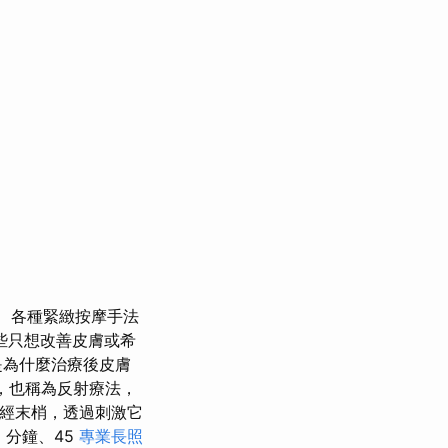
各種緊緻按摩手法
些只想改善皮膚或希
是為什麼治療後皮膚
，也稱為反射療法，
神經末梢，透過刺激它
圍
分鐘、45
專業長照