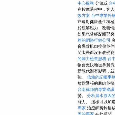
中心服務
分鐘或
台
在按摩過程中，客人
效方案
台中專業外
它還對健康產生積
於緩解壓力、改善情
如果您曾經歷頸部突
賴的網路行銷公司
突
會導致肌肉拉傷並
間太長而沒有改變姿
的聽力檢查服務
台
物會更快地從鼻竇流
新陳代謝有影響，
強。
信賴的記帳事
放鬆緊張的肌肉並
台南律師的專業建議
勞。
分析漏水原因
能力。 這樣可以加
專家
治療師將鈴鐺
因的專家
在此期間，