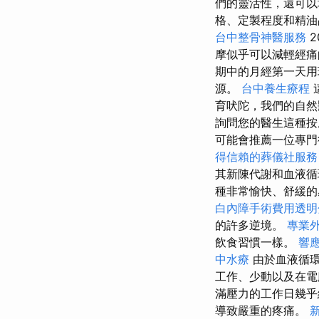
們的靈活性，還可以
格、定製程度和精
台中整骨神醫服務
2
摩似乎可以減輕經
期中的月經第一天用
源。
台中養生療程
育吠陀，我們的自然
詢問您的醫生這種
可能會推薦一位專門
得信賴的葬儀社服務
其新陳代謝和血液循
種非常愉快、舒緩
白內障手術費用透明
的許多逆境。
專業
飲食習慣一樣。
響
中水療
由於血液循
工作、少動以及在電
滿壓力的工作日幾乎
導致嚴重的疼痛。