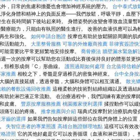
外，日常的焦慮和擔憂也會增加神經系統的壓力。
台中泰式放
淨化身體和精神上的負面反應——我們放鬆，呼吸平靜，血壓下
發生在長時間躺下後站起來時。 身體姿勢的改變會導致血流量暫
種醫療能力，只能由有執照的醫生進行。 改善的血液供應可以為
其再生和強化。
如何申請台胞證
按摩也有助於放鬆關節周圍的肌
性和活動能力。
大里整骨服務
可靠的外燴廠商推薦
菲律賓簽證快
可能需要比平常更頻繁地安排按摩。
喬骨療法
牆壁漏水緊急解
週一次的按摩可以幫助您在活動或比賽後保持良好的體形並更快
，頸椎形成倒「C」形曲線。
護照過期如何處理
台北值得信賴
專家推薦
相較之下，脊髓是穿過椎孔的密集神經束。
台中全身
大腦的直接延續，透過脊髓，大腦和身體可以相互溝通。
散光
信賴的餐飲設備回收推薦
這種柔軟的技術對結締組織以及透過結
有助於淋巴液正常流動。 在治療過程中，我們訓練有素的按摩
肉和皮膚。
豐原按摩服務推薦
桃園搬家便利選擇
揉捏動作可以緩
偏頭痛引起的疼痛。
推拿推薦與介紹
瑞典式按摩對於治療肌肉發
復牙齒的選擇
如果我們告知按摩師這些部位在我們身體上的位置
點。
失智症患者的專業照護
高雄台胞證辦理地點
這樣可以有效改
資格證照
它的其他好處是它可以改善循環（血液和淋巴循環）、