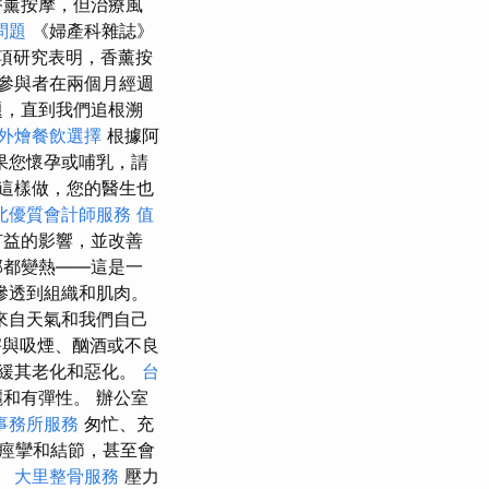
香薰按摩，但治療風
問題
《婦產科雜誌》
項研究表明，香薰按
參與者在兩個月經週
題，直到我們追根溯
外燴餐飲選擇
根據阿
果您懷孕或哺乳，請
這樣做，您的醫生也
北優質會計師服務
值
有益的影響，並改善
部都變熱——這是一
滲透到組織和肌肉。
來自天氣和我們自己
與吸煙、酗酒或不良
緩其老化和惡化。
台
和有彈性。 辦公室
事務所服務
匆忙、充
痙攣和結節，甚至會
。
大里整骨服務
壓力