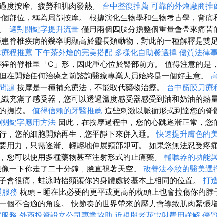
致過度按摩、疲勞和肌肉發熱。
台中整復推薦
可靠的外燴廠商推
個部位，稱為局部按摩。 根據演化生物學和生物考古學，背痛
用。
選對關鍵字提升流量
僅用兩個四肢分擔整個重量會帶來痛苦
患脊椎疾病的幾率明顯高於靈長類動物，對此的一種解釋是雙
鬆療程推薦
下午茶外燴的完美搭配
多樣化自助餐選擇
優質法律
猩的脊椎呈「C」形，因此重心位於臀部前方。 值得注意的是
但在開始任何治療之前諮詢醫療專業人員始終是一個好主意。
用問題
按摩是一種補充療法，不能取代藥物治療。
台中筋膜刀療
織充滿了感受器，您可以透過溫度感受器感受到油和奶油的熱
摩的撫摸。
值得信賴的牙醫推薦
這些刺激以脈衝形式到達您的脊
O關鍵字應用方法
因此，在按摩過程中，您的心跳逐漸正常，您
行，您的細胞開始再生，您平靜下來併入睡。
快速提升膚色的
要用力，只需逐漸、輕輕地伸展頸部即可。 如果您無法忍受疼
，您可以使用多種藥物甚至注射形式的止痛藥。
輔聽器的功能
想像一下你走了二十分鐘，臉直視著天空。
改善法令紋的醫美選
子會很痛，蛙泳時抬頭讓你的身體處於基本上相同的位置。
打
運服務
枕頭－睡在比必要的更平或更高的枕頭上也會拉傷你的脖
一個不合適的角度。 快節奏的世界帶來的壓力會導致肌肉緊張
家服務
外商投資設立公司專業協助
近視與老花雷射費用詳解
優