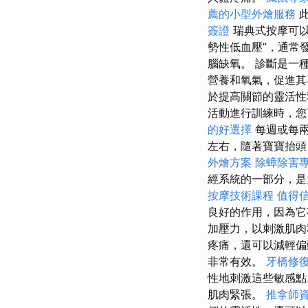
薦的小型外燴服務
此
簽證
瑞典式按摩可以
勢性低血壓”，通常
腦缺氧。 診斷是一
營養和氧氣，促進
於提高關節的靈活
活動進行訓練時，您
的好選擇
每週或每兩
左右，隨著寶寶抬頭
外燴方案
除蟑除害
經系統的一部分，是
按摩技術課程
值得
良好的作用，因為它
加壓力，以刺激肌
疼痛，還可以減輕
非常有效。
牙橋修
性地刺激這些敏感
肌肉緊張。
推拿師