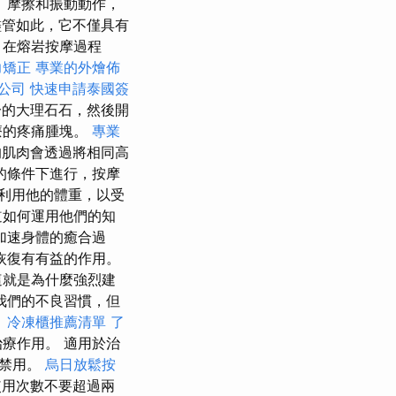
、摩擦和振動動作，
管如此，它不僅具有
 在熔岩按摩過程
力矯正
專業的外燴佈
公司
快速申請泰國簽
的大理石石，然後開
療的疼痛腫塊。
專業
肌肉會透過將相同高
的條件下進行，按摩
利用他的體重，以受
道如何運用他們的知
加速身體的癒合過
恢復有有益的作用。
這就是為什麼強烈建
我們的不良習慣，但
引
冷凍櫃推薦清單
了
療作用。 適用於治
痺禁用。
烏日放鬆按
用次數不要超過兩