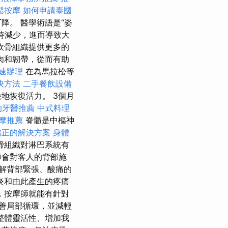
鬆按摩
如何申請泰國
降。 醫學術語是“姿
時減少，進而導致大
軟骨組織提供更多的
肉和韌帶，從而有助
速辦理
在為馬拉松等
決方法
二手餐飲設備
地恢復活力。 3個月
的牙醫推薦
中式料理
按摩推薦
脊髓是中樞神
矯正的解決方案
身體
締組織對淋巴系統有
師會對客人的背部施
解背部緊張、酸痛的
炎和由此產生的疼痛
，按摩師就能有針對
善局部循環，並減輕
整體靈活性、增加我