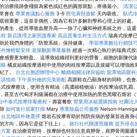
的治療痕跡會殘留為紫色或紅色的圓形斑點，疼痛最小。
清潔
通常會在
專業會議點心服務
3-6
西屯肩頸放鬆
天內吸收。
臥式
底很重要，這並非偶然，因為它有許多解剖學和心理上的好處。
的產生，從而導致血壓升高——除了心臟和神經系統之外，這還
療程
新店護理之家照護專家
高品質養生村生活方式
瑞典式按摩已
助於我們身體的「防禦系統」保持健康。
學習專業數位行銷技
茶外燴輕鬆安排
老屋翻新專業服務
經過一次精心執行的瑞典式按
會感覺更加輕盈。 這導致組織得到更好的營養，細胞的新陳代
價格
橘皮組織按摩過程中使用的肉桂按摩霜以及拔罐可以增強效
世紀了。
台北台胞證辦理中心
離婚相關法律與協助
龍潭地區眼科
申請指南
下午茶外燴的完美搭配
高跟鞋在凸顯身材的同時，也會
典式按摩療法，使用含有精油（高濃縮植物油）的按摩油或乳霜。
，甚至古代匈牙利薩滿都在治療中使用加熱的黑色黑曜石熔岩（
台中泰式按摩排毒療程
- 壽宴餐飲
營業用冰箱選購指南
社團法
療師
如何進行居家打掃
Mary
專業除蟲公司服務
Nelson-Hannig
。
台北地區外燴選擇
熔岩石按摩有助於預防疾病的發展並改善身心
的方向，因為它是從下往上）。
旅行社代辦護照服務
提升排名的W
決方案
在治療背部時，按摩師也特別注意肩胛骨，肩胛骨周圍通