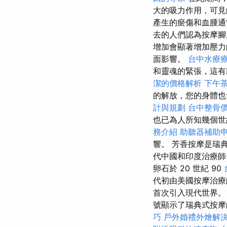
大的吸力作用，可見
產生的瘀傷和血腫
去的人們認為按摩腳
增加會顯著增加壓力
面影響。
台中水療
和靈魂的緊張，這有
潔的價格解析
下午
的解放，您的身體也
計與規劃
台中整骨
也已為人所知幾個
務介紹
助聽器補助
響。 芳香按摩是瑞
代中國和印度治療師
卵石於 20 世紀 90
代初由美國按摩治
首次引入現代世界
號顯示了瑞典式按摩
巧
戶外婚禮外燴解