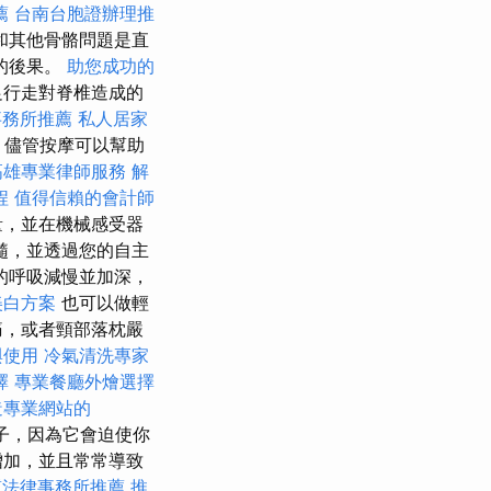
薦
台南台胞證辦理推
和其他骨骼問題是直
的後果。
助您成功的
足行走對脊椎造成的
事務所推薦
私人居家
，儘管按摩可以幫助
高雄專業律師服務
解
程
值得信賴的會計師
量，並在機械感受器
髓，並透過您的自主
的呼吸減慢並加深，
美白方案
也可以做輕
痛，或者頸部落枕嚴
與使用
冷氣清洗專家
擇
專業餐廳外燴選擇
造專業網站的
子，因為它會迫使你
增加，並且常常導致
質法律事務所推薦
推