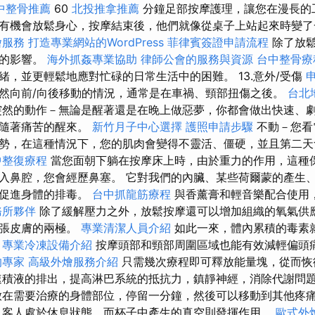
中整骨推薦
60
北投推拿推薦
分鐘足部按摩護理，讓您在漫長的
有機會放鬆身心，按摩結束後，他們就像從桌子上站起來時變
燴服務
打造專業網站的WordPress
菲律賓簽證申請流程
除了放鬆
極的影響。
海外抓姦專業協助
律師公會的服務與資源
台中整骨
緒，並更輕鬆地應對忙碌的日常生活中的困難。 13.意外/受傷
然向前/向後移動的情況，通常是在車禍、頸部扭傷之後。
台北
然的動作－無論是醒著還是在晚上做惡夢，你都會做出快速、
伴隨著痛苦的醒來。
新竹月子中心選擇
護照申請步驟
不動－您看
勢，在這種情況下，您的肌肉會變得不靈活、僵硬，並且第二
中整復療程
當您面朝下躺在按摩床上時，由於重力的作用，這種
入鼻腔，您會經歷鼻塞。 它對我們的內臟、某些荷爾蒙的產生
並促進身體的排毒。
台中抓龍筋療程
與香薰膏和輕音樂配合使用
務所夥伴
除了緩解壓力之外，放鬆按摩還可以增加組織的氧氣供
擴張皮膚的兩極。
專業清潔人員介紹
如此一來，體內累積的毒素
專業冷凍設備介紹
按摩頭部和頸部周圍區域也能有效減輕偏頭
的專家
高級外燴服務介紹
只需幾次療程即可釋放能量塊，從而恢
速積液的排出，提高淋巴系統的抵抗力，鎮靜神經，消除代謝問
放在需要治療的身體部位，停留一分鐘，然後可以移動到其他疼
客人處於休息狀態，而杯子中產生的真空則發揮作用。
歐式外