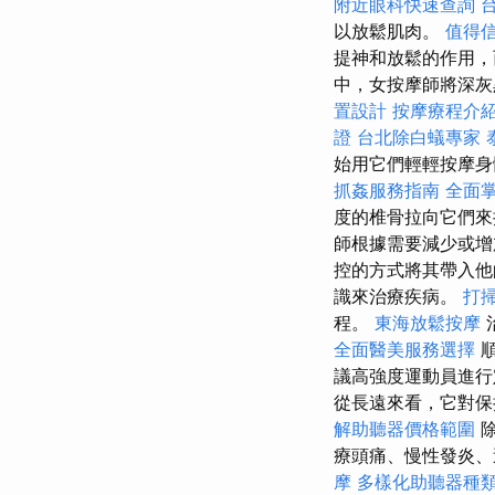
附近眼科快速查詢
以放鬆肌肉。
值得
提神和放鬆的作用，
中，女按摩師將深灰
置設計
按摩療程介
證
台北除白蟻專家
始用它們輕輕按摩身
抓姦服務指南
全面
度的椎骨拉向它們
師根據需要減少或
控的方式將其帶入他
識來治療疾病。
打
程。
東海放鬆按摩
全面醫美服務選擇
順
議高強度運動員進
從長遠來看，它對保
解助聽器價格範圍
除
療頭痛、慢性發炎、
摩
多樣化助聽器種