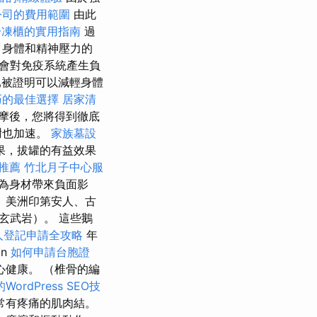
公司的費用範圍
由此
冷凍櫃的實用指南
過
 身體和精神壓力的
會對免疫系統產生負
被證明可以減輕身體
巧的最佳選擇
居家清
摩後，您將得到徹底
謝也加速。
家族墓設
果，拔罐的有益效果
推薦
竹北月子中心服
為身材帶來負面影
 美洲印第安人、古
玄武岩）。 這些鵝
人登記申請全攻略
年
an
如何申請台胞證
健康。 （椎骨的編
ordPress SEO技
常有疼痛的肌肉結。