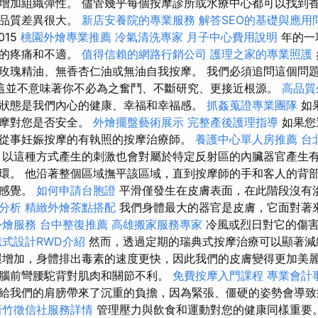
增加組織彈性。 儘管幾乎每個按摩診所或水療中心都可以找到
油品質差異很大。
新店安養院的專業服務
解答SEO的基礎與應用
015
桃園外燴專業推薦
冷氣清洗專家
月子中心費用說明
年的一
痛的疼痛和不適。
值得信賴的網路行銷公司
護理之家的專業照護
玫瑰精油、無香杏仁油或無油自我按摩。 我們必須追問這個問
這並不意味著你不必為之奮鬥、不斷研究、更接近根源。
高品質
狀態是我們內心的健康、幸福和幸福感。
抓姦蒐證專業團隊
如
按摩對您是否安全。
外燴擺盤藝術展示
完整產後護理指導
如果您
從事妊娠按摩的有執照的按摩治療師。
養護中心單人房推薦
台
以這種方式產生的刺激也會對屬於特定反射區的內臟器官產生
環。 他沿著整個區域撫平該區域，直到按摩師的手和客人的背
的感覺。
如何申請台胞證
平滑僅發生在皮膚表面，在此階段沒有
分析
精緻外燴茶點搭配
我們身體最大的器官是皮膚，它面對著
外燴服務
台中整復推薦
高雄搬家服務專家
冷風或烈日對它的傷害
應式設計RWD介紹
然而，透過定期的瑞典式按摩治療可以顯著減
環增加，身體排出毒素的速度更快，因此我們的皮膚變得更加美麗
腦前彎腰駝背對肌肉和關節不利。
免費按摩入門課程
專業會計
給我們的肩膀帶來了沉重的負擔，因為緊張、僵硬的姿勢會導致
新竹徵信社服務詳情
管理壓力與飲食和運動對您的健康同樣重要