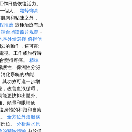
工作日後恢復活力。
了一個人。
殺蟑螂高
肌肉和粘連之外，
療程推薦
這種治療有助
申請台胞證照片規範
-
地區外燴選擇
值得信
劇烈的動作，這可能
電視、工作或旅行時
天會變得疼痛。
精準
保護性、保濕性分泌
、消化系統的功能、
，其功效可進一步增
應，改善血液循環，
就能更快排出體外。
痛、頭暈和眼睛疲
復身體的和諧和自癒
題。
全方位外燴服務
痛部位。
分析漏水原
燴的精緻體驗
由於強