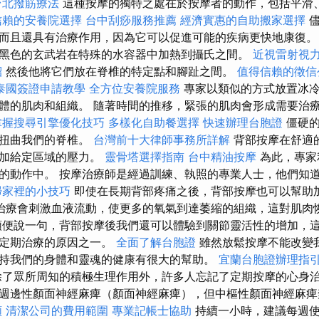
台北撥筋療法
這種按摩的獨特之處在於按摩者的動作，包括平滑
信賴的安養院選擇
台中刮痧服務推薦
經濟實惠的自助搬家選擇
儘
而且還具有治療作用，因為它可以促進可能的疾病更快地康復。
黑色的玄武岩在特殊的水容器中加熱到攝氏之間。
近視雷射視
紹
然後他將它們放在脊椎的特定點和腳趾之間。
值得信賴的徵信
泰國簽證申請教學
全方位安養院服務
專家以類似的方式放置冰冷
體的肌肉和組織。 隨著時間的推移，緊張的肌肉會形成需要治
掌握搜尋引擎優化技巧
多樣化自助餐選擇
快速辦理台胞證
僵硬的
來扭曲我們的脊椎。
台灣前十大律師事務所詳解
背部按摩在舒適
增加給定區域的壓力。
靈骨塔選擇指南
台中精油按摩
為此，專家
的動作中。 按摩治療師是經過訓練、執照的專業人士，他們知
掃家裡的小技巧
即使在長期背部疼痛之後，背部按摩也可以幫助
治療會刺激血液流動，使更多的氧氣到達萎縮的組織，這對肌肉
便說一句，背部按摩後我們還可以體驗到關節靈活性的增加，
行定期治療的原因之一。
全面了解台胞證
雖然放鬆按摩不能改變
持我們的身體和靈魂的健康有很大的幫助。
宜蘭台胞證辦理指
了眾所周知的積極生理作用外，許多人忘記了定期按摩的心身治
週邊性顏面神經麻痺（顏面神經麻痺），但中樞性顏面神經麻
類
清潔公司的費用範圍
專業記帳士協助
持續一小時，建議每週使