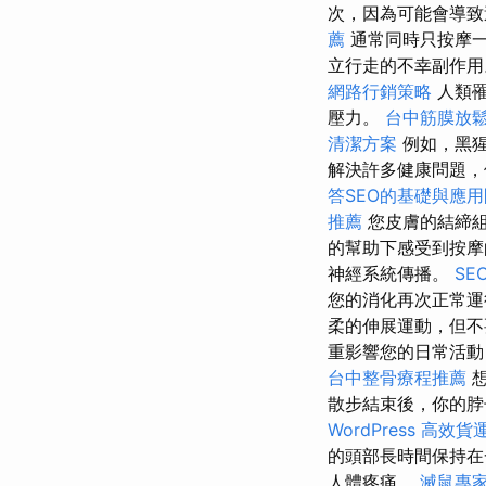
次，因為可能會導
薦
通常同時只按摩一
立行走的不幸副作
網路行銷策略
人類罹
壓力。
台中筋膜放
清潔方案
例如，黑猩
解決許多健康問題，
答SEO的基礎與應
推薦
您皮膚的結締組
的幫助下感受到按
神經系統傳播。
SE
您的消化再次正常運
柔的伸展運動，但不
重影響您的日常活動
台中整骨療程推薦
散步結束後，你的脖
WordPress
高效貨
的頭部長時間保持在
人體疼痛。
滅鼠專