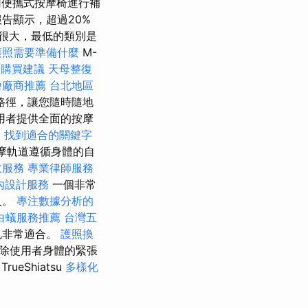
用便攜式按摩椅進行補
告顯示，超過20%
很大，最低的類別是
護照需要準備什麼
M-
器購買建議
天母整復
燴廠商推薦
台北地區
摩路徑，讓您隨時隨地
用者提供全面的按摩
。
找到適合的關鍵字
按摩軌道遵循身體的自
效服務
專業律師服務
內設計服務
一個非常
人。
專注數據分析的
白蟻服務推薦
台灣五
也非常適合。
護照換
消除使用者身體的緊張
TrueShiatsu
多樣化