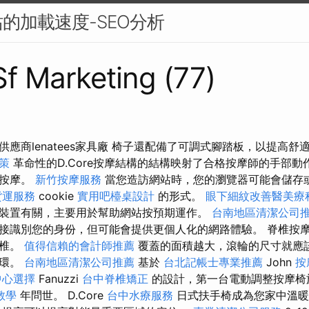
的加載速度-SEO分析
 Sf Marketing (77)
應商lenatees家具廠 椅子還配備了可調式腳踏板，以提高舒
策
革命性的D.Core按摩結構的結構映射了合格按摩師的手部
的按摩。
新竹按摩服務
當您造訪網站時，您的瀏覽器可能會儲存
貨運服務
cookie
實用吧檯桌設計
的形式。
眼下細紋改善醫美療
裝置有關，主要用於幫助網站按預期運作。
台南地區清潔公司
接識別您的身份，但可能會提供更個人化的網路體驗。 脊椎按
脊椎。
值得信賴的會計師推薦
覆蓋的面積越大，滾輪的尺寸就應
循環。
台南地區清潔公司推薦
基於
台北記帳士專業推薦
John
按
中心選擇
Fanuzzi
台中脊椎矯正
的設計，第一台電動調整按摩
教學
年問世。 D.Core
台中水療服務
日式扶手椅成為您家中溫