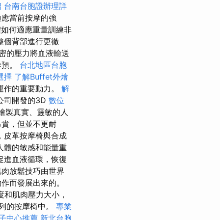
紹
台南台胞證辦理詳
適應當前按摩的強
如何適應重量訓練非
整個背部進行更徹
密的壓力將血液輸送
幹預。
台北地區台胞
選擇
了解Buffet外燴
能運作的重要動力。
解
公司開發的3D
數位
及繪製真實、靈敏的人
昂貴，但並不更耐
，皮革按摩椅與合成
人體的敏感和能量重
促進血液循環，恢復
層肌肉放鬆技巧由世界
動作而發展出來的。
度和肌肉壓力大小，
列的按摩椅中。
專業
子中心推薦
新北台胞