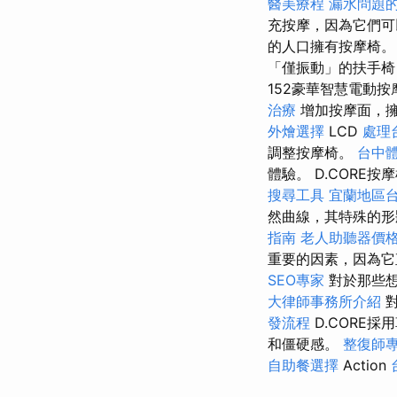
醫美療程
漏水問題
充按摩，因為它們可
的人口擁有按摩椅
「僅振動」的扶手椅
152豪華智慧電動
治療
增加按摩面，擁
外燴選擇
LCD
處理
調整按摩椅。
台中
體驗。 D.COR
搜尋工具
宜蘭地區
然曲線，其特殊的形
指南
老人助聽器價
重要的因素，因為它
SEO專家
對於那些想
大律師事務所介紹
對
發流程
D.CORE
和僵硬感。
整復師
自助餐選擇
Action