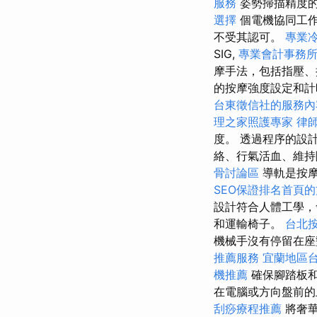
服務
姿勢掃描精度
選擇
個電機協同工
不受其認可。
專業
SIG,
專業會計事務
摩手法，包括指壓
的按摩強度設定和計
台東徵信社的服務內
理之家照護專家
律
度。 透過程序的設
絡、行氣活血、維
骨討論區
導軌是按
SEO保證排名首頁
設計符合人體工學，
和運輸椅子。
台北
機械手沒有停留在座
推薦服務
宜蘭地區
機推薦
確保腳踏板和
在電腦或方向盤前的
刮痧療程推薦
將奢