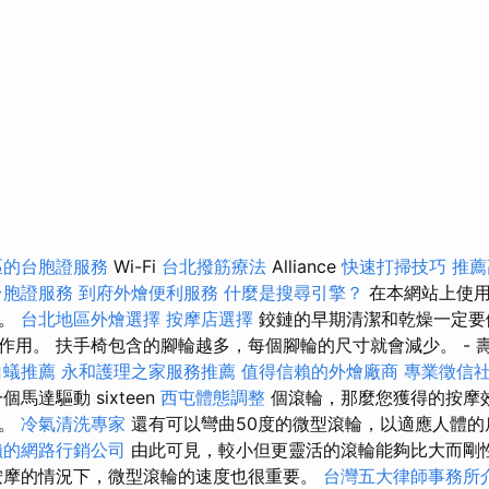
區的台胞證服務
Wi-Fi
台北撥筋療法
Alliance
快速打掃技巧
推薦
台胞證服務
到府外燴便利服務
什麼是搜尋引擎？
在本網站上使用
可。
台北地區外燴選擇
按摩店選擇
鉸鏈的早期清潔和乾燥一定要
作用。 扶手椅包含的腳輪越多，每個腳輪的尺寸就會減少。 - 
白蟻推薦
永和護理之家服務推薦
值得信賴的外燴廠商
專業徵信
馬達驅動 sixteen
西屯體態調整
個滾輪，那麼您獲得的按摩
型。
冷氣清洗專家
還有可以彎曲50度的微型滾輪，以適應人體的
賴的網路行銷公司
由此可見，較小但更靈活的滾輪能夠比大而剛
按摩的情況下，微型滾輪的速度也很重要。
台灣五大律師事務所