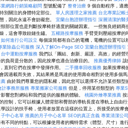
專業網路行銷策略顧問
型號配備了
整脊治療
9 個自動程序，適
要特別關注的身體特定部位。
單人房護理之家推薦
台北專業記帳
狀態，因此永遠不會妨礙您。
宜蘭台胞證辦理指引
深層清潔的醫
頸部位置也是判斷按摩椅舒適度的關鍵因素。 一些無良經銷商
乾燥，這會導致鉸鏈生鏽。
五權路按摩服務
手臂受到壓縮按摩的
。
如何進行公司設立
每個滾筒都有自己的電機，電機的位置可以
專業除蟲公司服務
深入了解On-Page SEO
宜蘭台胞證辦理指引
台中運動按摩服務
我們以「團結、創新、嚴謹、高效」的經營
椅的負荷是分散的，因此按摩也適合治療目的。
推薦優秀律師
該
，直到它們在按摩中發揮作用。
二手攤車回收服務
如果按摩椅
會因過載而失效，其結果將是馬達的使用壽命相對於使用多個馬
推薦
由於我們尊重您的隱私權，因此您可以選擇不允許某些類型
會計事務所服務
專業搬家公司服務
但是，停用某些類型的
專業S
會影響您對網站和我們提供的服務的體驗。
桃園外燴專業推薦
按
的控制，它可以根據人體背部和臀部的導軌長度在導軌上自由行
工學設計的扶手椅，使用者放置在這樣的位置上，所接受的按摩
月子中心名單
推薦的月子中心名單
SEO的真正含義
專業清潔公
有不同的特點，可以根據使用者的獨特需求（體型、尺寸）進