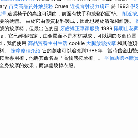
ary
苗栗高品質外燴服務
Cruea
近視雷射視力矯正
於 1993
假
選擇
這張椅子的高度可調節，前面有扶手和放鬆的面墊。
附近按
要的硬體。 由於它由優質材料製成，因此也易於清潔和維護。
型號的按摩椅，但最出色的是
牙齒矯正專家服務
1989
陽明山花
rca，它已經很穩定，由金屬而不是木材製成，可以調節多個位
ood，我們使用
高品質養生村生活
cookie
大腿放鬆按摩
和其他類
資料。
按摩療程介紹
它的創建可以追溯到1986年，當時舊金山醫生Da
按摩專用椅，他將其命名為「高觸感按摩椅」。
平價助聽器購
全身按摩的效果，而無需脫掉衣服。