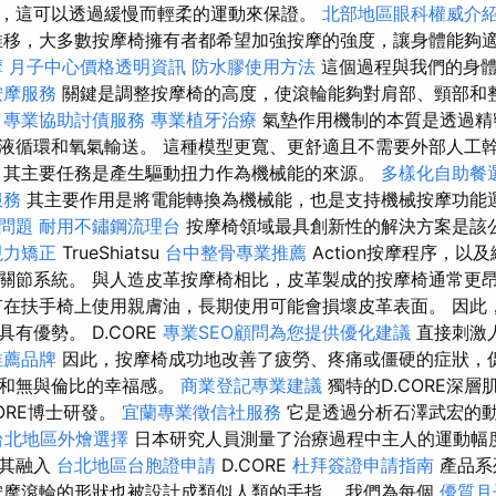
，這可以透過緩慢而輕柔的運動來保證。
北部地區眼科權威介
移，大多數按摩椅擁有者都希望加強按摩的強度，讓身體能夠
摩
月子中心價格透明資訊
防水膠使用方法
這個過程與我們的身體
按摩服務
關鍵是調整按摩椅的高度，使滾輪能夠對肩部、頸部和
。
專業協助討債服務
專業植牙治療
氣墊作用機制的本質是透過精
液循環和氧氣輸送。 這種模型更寬、更舒適且不需要外部人工
，其主要任務是產生驅動扭力作為機械能的來源。
多樣化自助餐
服務
其主要作用是將電能轉換為機械能，也是支持機械​​按摩功
用問題
耐用不鏽鋼流理台
按摩椅領域最具創新性的解決方案是該
視力矯正
TrueShiatsu
台中整骨專業推薦
Action按摩程序，以
關節系統。 與人造皮革按摩椅相比，皮革製成的按摩椅通常更
有在扶手椅上使用親膚油，長期使用可能會損壞皮革表面。 因此
有優勢。 D.CORE
專業SEO顧問為您提供優化建議
直接刺激
推薦品牌
因此，按摩椅成功地改善了疲勞、疼痛或僵硬的症狀，
發和無與倫比的幸福感。
商業登記專業建議
獨特的D.CORE深
ORE博士研發。
宜蘭專業徵信社服務
它是透過分析石澤武宏的
台北地區外燴選擇
日本研究人員測量了治療過程中主人的運動幅
將其融入
台北地區台胞證申請
D.CORE
杜拜簽證申請指南
產品系
摩滾輪的形狀也被設計成類似人類的手指。 我們為每個
優質月