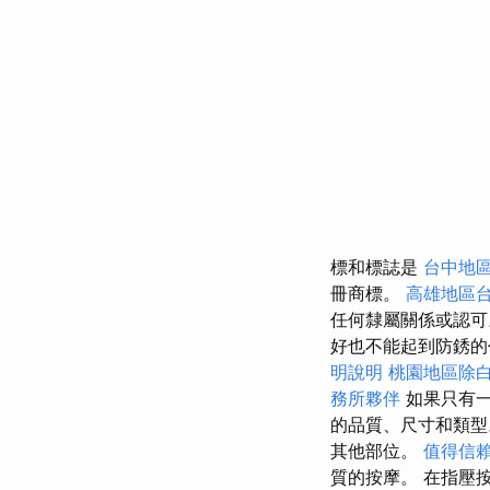
標和標誌是
台中地
冊商標。
高雄地區
任何隸屬關係或認
好也不能起到防銹的
明說明
桃園地區除
務所夥伴
如果只有一個
的品質、尺寸和類
其他部位。
值得信
質的按摩。 在指壓