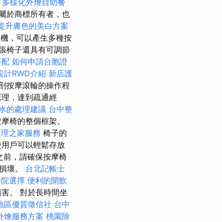
2
多樣化外燴自助餐
屬於商標所有者，也
提升膚色的美白方案
電機，可以產生多種按
張椅子還具有可調節
搭配
如何申請台胞證
設計RWD介紹
新店護
剖按摩滾輪的操作程
原理，達到疏通經
水的處理建議
台中整
按摩椅的整個框架。
護理之家服務
椅子的
使用戶可以輕鬆存放
之前，請確保按摩椅
的損壞。
台北記帳士
養院選擇
便利的開飲
害。 對於長時間坐
地區優質徵信社
台中
外燴服務方案
桃園除