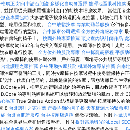
脊椎矯正
如何申請台胞證
多樣化自助餐選擇
龍潭地區眼科推薦
，並採用從美國佛羅裡達州進口的胡桃木增強效果。 當使用者
外抓姦專業協助
大多數電子按摩椅還配有遙控器，以便使用者可
類型、應用位置和強度。
台中放鬆按摩
專業助聽器服務
它們有多
內建電池運行的型號。
台中搬家公司選擇
全方位外燴服務專家
最
以放在傳統的椅子上。
桃園外燴專業推薦
頂尖室內設計師作品
處
按摩椅於1962年首次投入商業應用。 按摩師在按摩椅上走動
要脫衣服進行按摩。
全方位外燴服務專家
台中抓龍筋療程
平價助
點，按摩椅的使用在辦公室、戶外節慶、商場等公共場所等場
台北護理之家推薦
台中運動按摩服務
桃園外燴專業推薦
台南
師治療而發明的工具，同時按摩椅在按摩過程中使身體保持在正
ORE設計，代表自然簡約，就像是優質的按摩，讓您逃離日常生活
本D.Core技術，椎旁肌肉得到卓越的治療效果，肌肉收縮有了
D.Core 的專利熱輻射系統可以鎮靜和放鬆緊張的肌肉，因此 3
點心品項
True Shiatsu Action 結構提供更深層的按摩和持
或 8
台北護理之家推薦
營養均衡的月子餐
天花板漏水的緊急處
介紹
台北台胞證服務
台中按摩店選擇
個微型滾輪。 NIN
推拿與
且在全世界生產和銷售按摩椅。 NIN
提升當地曝光的Local SE
外牆漏水修復方案
產品線使日本生產的完美按摩椅成為現實。
多