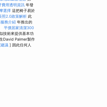
牙費用透明資訊
年發
摩選擇
這把椅子易於
長照2.0政策解析
此
葬服務介紹
年推出的
置。
平價居家清潔300
似技術來提供基本功
vid Palmer製作
買建議
] 因此任何人