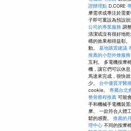
證辦理點
D.CORE
摩需求或專注於需
子即可重設為預設
公司的專業服務
調整
清潔或沒有很好地
構的效果相得益彰
動。
墓地購置建議
推薦的小型外燴服務
互利。 多電機按摩
機，讓它們可以休息
馬達來完成，很快就
少。
台中優質牙醫
cookie。
專屬台北
整骨療程推薦
可能
手和機械手電機裝置
摩。 一款符合人體
鬆的感覺。
推薦的
理中心
不同的按摩椅