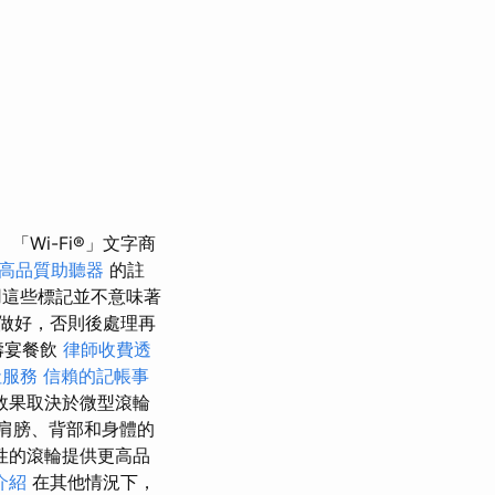
「Wi-Fi®」文字商
高品質助聽器
的註
這些標記並不意味著
做好，否則後處理再
壽宴餐飲
律師收費透
社服務
信賴的記帳事
效果取決於微型滾輪
肩膀、背部和身體的
性的滾輪提供更高品
介紹
在其他情況下，