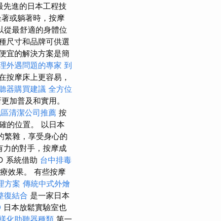
最先進的日本工程技
坐著或躺著時，按摩
以從最舒適的身體位
種尺寸和品牌可供選
便宜的解決方案是簡
理外遇問題的專家
到
比在按摩床上更容易，
聽器購買建議
全方位
所更加普及和實用。
地區清潔公司推薦
按
確的位置。 以日本
的繁雜，享受身心的
強有力的對手，按摩成
D 系統借助
台中排毒
久的治療效果。 有些按摩
理方案
傳統中式外燴
整復結合
是一家日本
O
日本放鬆實驗室也
樣化助聽器種類
第一