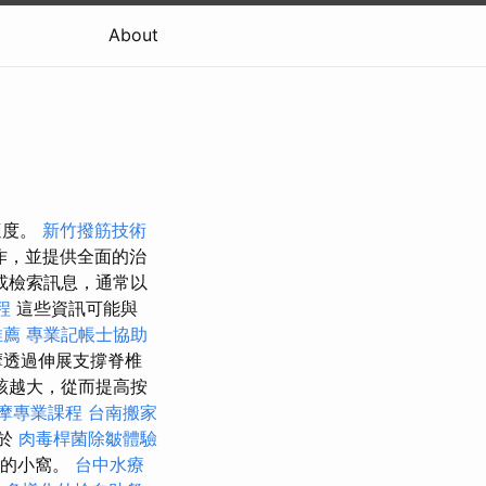
About
適度。
新竹撥筋技術
動作，並提供全面的治
或檢索訊息，通常以
程
這些資訊可能與
推薦
專業記帳士協助
摩透過伸展支撐脊椎
該越大，從而提高按
摩專業課程
台南搬家
椅於
肉毒桿菌除皺體驗
暖的小窩。
台中水療