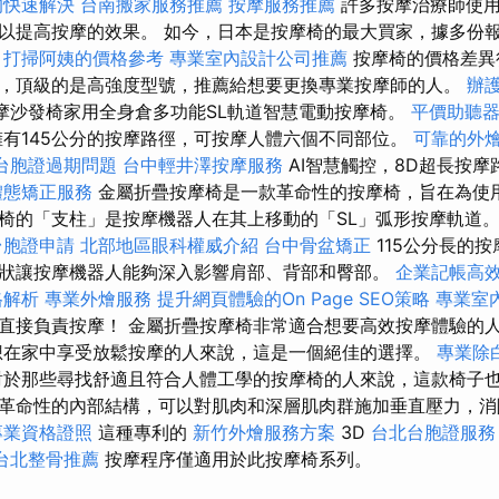
的快速解決
台南搬家服務推薦
按摩服務推薦
許多按摩治療師使
以提高按摩的效果。 如今，日本是按摩椅的最大買家，據多份報
。
打掃阿姨的價格參考
專業室內設計公司推薦
按摩椅的價格差異
，頂級的是高強度型號，推薦給想要更換專業按摩師的人。
辦
按摩沙發椅家用全身倉多功能SL軌道智慧電動按摩椅。
平價助聽
有145公分的按摩路徑，可按摩人體六個不同部位。
可靠的外
台胞證過期問題
台中輕井澤按摩服務
AI智慧觸控，8D超長按
體態矯正服務
金屬折疊按摩椅是一款革命性的按摩椅，旨在為使
E按摩椅的「支柱」是按摩機器人在其上移動的「SL」弧形按摩軌道
台胞證申請
北部地區眼科權威介紹
台中骨盆矯正
115公分長的
狀讓按摩機器人能夠深入影響肩部、背部和臀部。
企業記帳高
格解析
專業外燴服務
提升網頁體驗的On Page SEO策略
專業室
直接負責按摩！ 金屬折疊按摩椅非常適合想要高效按摩體驗的
在家中享受放鬆按摩的人來說，這是一個絕佳的選擇。
專業除
於那些尋找舒適且符合人體工學的按摩椅的人來說，這款椅子
採用革命性的內部結構，可以對肌肉和深層肌肉群施加垂直壓力，
專業資格證照
這種專利的
新竹外燴服務方案
3D
台北台胞證服務
台北整骨推薦
按摩程序僅適用於此按摩椅系列。