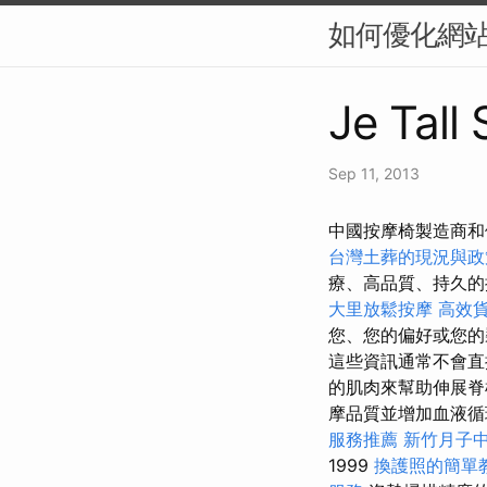
如何優化網站
Je Tall
Sep 11, 2013
中國按摩椅製造商和供
台灣土葬的現況與政
療、高品質、持久
大里放鬆按摩
高效
您、您的偏好或您的
這些資訊通常不會直
的肌肉來幫助伸展
摩品質並增加血液
服務推薦
新竹月子
1999
換護照的簡單