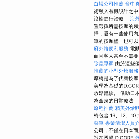
白蟻公司推薦
台中
術融入有機設計之中
滾輪進行治療。
海
置選擇所需按摩的
擇，還有一些使用
單的按摩墊，也可
府外燴便利服務
電動
而且客人甚至不需
除蟲專家
由於這些優
推薦的小型外燴服務
摩椅是為了代替按摩
美學為基礎的D.C
放鬆體驗。 借助日
為全身的日常療法。 
療程推薦
精美外燴
椅包含 16、12、10 
菜單
專業清潔人員
公司，不僅在日本而
旨在透過 D.CORE