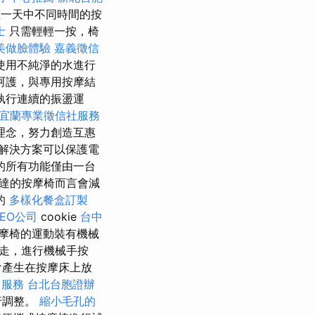
應一天中不同時間的按
士
只需輕輕一按，椅
美做臉體驗
嘉義徵信
使用不純淨的水進行
呵護，與專用按摩結
執行連續的振盪運
宜蘭專業徵信社服務
理念，努力創造互惠
解決方案可以保護電
的所有功能僅由一台
達的按摩椅而言會減
的
多樣化餐盒訂製
EO公司
cookie
台中
摩椅的運動裝有機械
走，進行機械手按
會產生在按摩床上放
司服務
台北台胞證辦
行調整。
縮小毛孔的