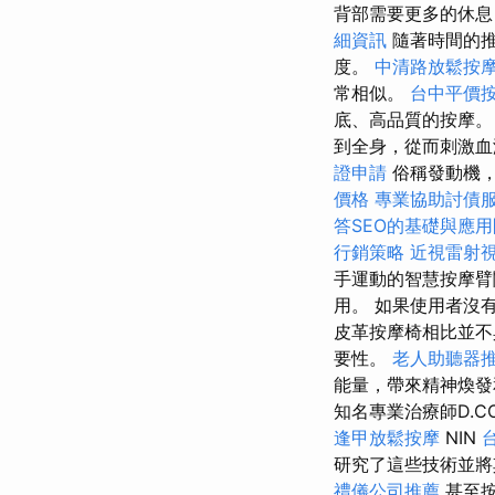
背部需要更多的休息
細資訊
隨著時間的推
度。
中清路放鬆按
常相似。
台中平價
底、高品質的按摩
到全身，從而刺激血
證申請
俗稱發動機
價格
專業協助討債
答SEO的基礎與應
行銷策略
近視雷射
手運動的智慧按摩臂
用。 如果使用者沒
皮革按摩椅相比並不具
要性。
老人助聽器
能量，帶來精神煥
知名專業治療師D.C
逢甲放鬆按摩
NIN
研究了這些技術並
禮儀公司推薦
甚至按