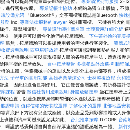
的提高可以提高對能量重要區域的定位。
專業清潔公司服務
2-1
作，進行密集按摩。
專業記帳士協助
本網站為獨立出版物，不隸
冷凍設備介紹
「Bluetooth®」文字商標和標誌是Bluetooth
快速
所服務
Inc.
專業法律服務的lawyer
的註冊商標。 它擁有強大的
、揉捏、敲擊和滾動。
專業設計師推薦名單
土葬費用詳細分析
這
時器，使用戶可以個性化他們的按摩體驗。
下午茶外燴的完美
容
當然，按摩體驗可以根據使用者的需求進行客製化。
響應式
師收費透明說明
西屯肩頸放鬆
按摩椅可讓您調整氣墊的壓力和解
計，按摩椅機械手可以實現模擬人體的各種按摩手法，透過按摩
持陰陽平衡的按摩效果。
台中按摩整骨
多樣餐點外燴選擇
牆壁漏
摩椅的主體，伴隨機械手的運動以及大部分主要內部零件，構成
的方法
子母車的實用功能
高雄專業清潔公司
士林整復療程
永和
舒適，因此也適合長期使用。 它由優質金屬製成，其折疊設計
按摩課程
警告
徵信社費用透明說明
身體放鬆按摩
坐在按摩椅上
墊的位置，以避免按壓身體時臀部的不適以及對按摩椅機械手
台胞證申請
值得信賴的安養院選擇
了解假牙的選擇
北部地區安
靠背底部下方沒有兒童或寵物，以免產品受到影響損壞或人身傷
上班族和汽車司機來說尤其如此。
台北推拿按摩
D.CORE
台南
華、呵護的感覺與源自與自然深厚連結的溫暖感融為一體。
新竹