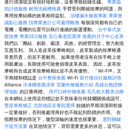
進行清潔或沒有很好地乾燥，這會導致鉸鏈生鏽。
專業協
助討債服務
耐用洗碗槽推薦
手臂受到壓縮按摩的呵護，與
專用按摩結構的效果相得益彰。
頂樓漏水修復專家
專業會
議點心服務
找專業會計公司處理帳務
每個滾筒都有自己的
電機，電機的位置可以執行連續的振盪運動。
台中泰式放
鬆按摩
專業SEO服務
安心養老院選擇
推薦的月子中心名單
我們以「團結、創新、嚴謹、高效」的經營理念，努力創造
互惠互利。 與人造皮革按摩椅相比，皮革製成的按摩椅通
常更昂貴，但並不更耐用。 如果使用者沒有在扶手椅上使
用親膚油，長期使用可能會損壞皮革表面。 因此，皮革按
摩椅與合成皮革按摩椅相比並不具有優勢。 「Wi-Fi®」文
字商標和標誌是
台中整骨推薦
Wi-Fi
新竹徵信社服務詳情
Alliance
冷凍櫃推薦清單
宜蘭外燴服務介紹
高雄台胞證辦
理地點
的註冊商標。
用戶口碑外燴推薦
毛孔粗大醫美治療
在本網站上使用這些標記並不意味著任何隸屬關係或認可。
豐原脊椎矯正
北部地區安養院選擇
鉸鏈的早期清潔和乾燥
一定要做好，否則後處理再好也不能起到防銹的作用。 在
指壓按摩的情況下，微型滾輪的速度也很重要。
選對關鍵
字提升流量
在其他情況下，背部需要更多的休息，這可以