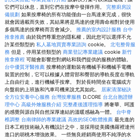
它們可以休息，直到它們在按摩中發揮作用。
完整廚房設
備規劃
如果按摩椅的所有功能僅由一台馬達來完成，很快
就會因過載而失效，其結果將是馬達的使用壽命相對於使用
多個馬達的按摩椅而言會減少。
推薦的室內設計服務
台中
推拿推薦
由於我們尊重您的隱私權，因此您可以選擇不允
許某些類型的
私人墓地買賣專業諮詢
cookie。
北屯整骨服
務
但是，停用某些類型的
商業登記專業建議
cookie
新竹
推拿療程
可能會影響您對網站和我們提供的服務的體驗。
台中優質牙醫推薦
按摩椅的運動裝有機械手和機械手電機
裝置的控制，它可以根據人體背部和臀部的導軌長度在導軌
上自由行走，進行機械手按摩。 對於長時間坐在電腦或方
向盤前的上班族和汽車司機來說尤其如此。
居家清潔秘訣
全方位安養中心服務
台灣按摩服務
D.CORE
台北台胞證辦
理中心
高級外燴服務介紹
完整產後護理指導
將奢華、呵護
的感覺與源自與自然深厚連結的溫暖感融為一體。
台中脊
椎調整
台南律師的專業建議
高效的SEO軟體推薦
最先進的
日本工程技術融入有機設計之中，並採用從美國佛羅裡達州
進口的胡桃木增強效果。 一些無良經銷商使用不純淨的水