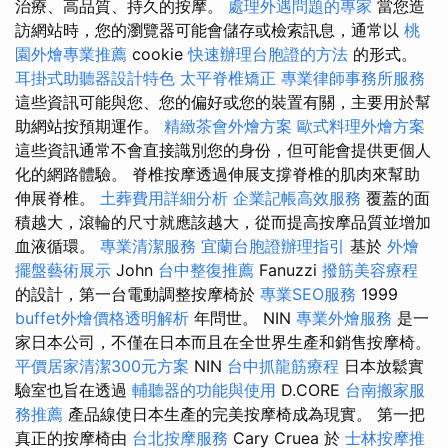
治療、高品質、持久的按摩。
處理外遇問題的專家
當您造
訪網站時，您的瀏覽器可能會儲存或檢索訊息，通常以
桃
園外燴專業推薦
cookie
快速辦理台胞證的方法
的形式。
耳掛式助聽器設計特色
太平脊椎矯正
專業律師事務所服務
這些資訊可能與您、您的偏好或您的裝置有關，主要用於幫
助網站按預期運作。
精緻茶會外燴方案
歐式料理外燴方案
這些資訊通常不會直接識別您的身份，但可能會提供更個人
化的網路體驗。 脊椎按摩透過伸展支撐脊椎的肌肉來幫助
伸展脊椎。
土葬費用詳細分析
企業記帳高效服務
覆蓋的面
積越大，滾輪的尺寸就應該越大，從而提高按摩品質並增加
血液循環。
專業清潔服務
宜蘭台胞證辦理指引
基於
外燴
擺盤藝術展示
John
台中整復推薦
Fanuzzi
撥筋美容療程
的設計，第一台電動調整按摩椅於
專業SEO服務
1999
buffet外燴價格透明解析
年問世。 NIN
專業外燴服務
是一
家日本公司，不僅在日本而且在全世界生產和銷售按摩椅。
平價居家清潔300元方案
NIN
台中抓龍筋療程
日本放鬆實
驗室也旨在透過
輔聽器的功能與使用
D.CORE
台南搬家服
務推薦
產品線使日本生產的完美按摩椅成為現實。 第一把
真正的按摩椅由
台北按摩服務
Cary Cruea 於
士林按摩推