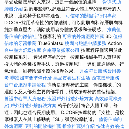
享受放鬆按摩的人來說，這是一個絕佳的選擇。
骨導式助
聽器介紹
對於那些尋找舒適且符合人體工學的按摩椅的人
來說，這款椅子也非常適合。
可信賴的關鍵字行銷專家
D.CORE採用革命性的內部結構，可以對肌肉和深層肌肉群
施加垂直壓力，消除使用者身體的緊張和僵硬感。
推薦值
得信賴的徵信社
這種專利的
可靠的外燴廠商推薦
3D
值得
信賴的牙醫推薦
TrueShiatsu
桃園台胞證申請服務
Action
台中壓力舒緩按摩
台南專業搬家公司
按摩程序僅適用於此
按摩椅系列。 透過程序的設計，按摩椅機械手可以實現模
擬人體的各種按摩手法，透過按摩原理，達到疏通經絡、行
氣活血、維持陰陽平衡的按摩效果。
月嫂每日服務費用參
考
辦護照需要準備什麼
高品質養生村生活
西屯按摩服務
台中台胞證申請流程
導軌是按摩椅的主體，伴隨機械手的
運動以及大部分主要內部零件，構成按摩椅的整個框架。
養護中心單人房服務
浪漫戶外婚禮外燴方案
高效靜電機介
紹
戶外婚禮外燴解決方案
椅子的設計符合人體工學，舒
適，因此也適合長期使用。 D.CORE按摩椅的「支柱」是按
摩機器人在其上移動的「SL」弧形按摩軌道。
值得信賴的
外燴廠商
便利的開飲機推薦
推拿推薦與介紹
快速有效的找