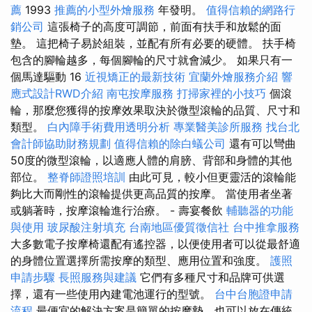
薦
1993
推薦的小型外燴服務
年發明。
值得信賴的網路行
銷公司
這張椅子的高度可調節，前面有扶手和放鬆的面
墊。 這把椅子易於組裝，並配有所有必要的硬體。 扶手椅
包含的腳輪越多，每個腳輪的尺寸就會減少。 如果只有一
個馬達驅動 16
近視矯正的最新技術
宜蘭外燴服務介紹
響
應式設計RWD介紹
南屯按摩服務
打掃家裡的小技巧
個滾
輪，那麼您獲得的按摩效果取決於微型滾輪的品質、尺寸和
類型。
白內障手術費用透明分析
專業醫美診所服務
找台北
會計師協助財務規劃
值得信賴的除白蟻公司
還有可以彎曲
50度的微型滾輪，以適應人體的肩膀、背部和身體的其他
部位。
整脊師證照培訓
由此可見，較小但更靈活的滾輪能
夠比大而剛性的滾輪提供更高品質的按摩。 當使用者坐著
或躺著時，按摩滾輪進行治療。 - 壽宴餐飲
輔聽器的功能
與使用
玻尿酸注射填充
台南地區優質徵信社
台中推拿服務
大多數電子按摩椅還配有遙控器，以便使用者可以從最舒適
的身體位置選擇所需按摩的類型、應用位置和強度。
護照
申請步驟
長照服務與建議
它們有多種尺寸和品牌可供選
擇，還有一些使用內建電池運行的型號。
台中台胞證申請
流程
最便宜的解決方案是簡單的按摩墊，也可以放在傳統