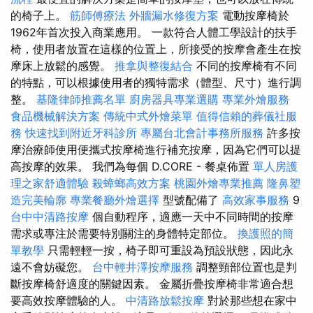
的椅子上。
筋師傅療法
外牆漏水修復方案
電動按摩椅於
1962年首次投入商業應用。 一款符合人體工學設計的扶手
椅，使用者放置在這樣的位置上，所接受的按摩會產生在按
摩床上放鬆的感覺。
推拿與整復結合
不同的按摩椅有不同
的特點，可以根據使用者的獨特需求（體型、尺寸）進行調
整。
基隆律師推薦名單
廚房器具專業選購
專業外燴服務
食品機械解決方案
傳統中式外燴菜單
值得信賴的葬儀社服
務
快速找到附近牙科診所
專屬台北會計事務所服務
許多按
摩治療師使用便攜式按摩椅進行補充按摩，因為它們可以提
高按摩的效果。 我們為每個 D.CORE - 餐桌佈置
單人房護
理之家舒適體驗
殺蟑螂高效方案
桃園外燴專業推薦
隆鼻塑
造完美輪廓
專業餐廳外燴選擇
型號配備了
高效家事服務
9
台中中清路按摩
個自動程序，適應一天中不同時間的按摩
需求或專注於需要特別關注的身體特定部位。
換護照的簡
單教學
只需輕輕一按，椅子即可重設為預設狀態，因此永
遠不會妨礙您。
台中輕井澤按摩服務
調整頸部位置也是判
斷按摩椅舒適度的關鍵因素。 金屬折疊按摩椅非常適合想
要高效按摩體驗的人。
中清路放鬆按摩
對於那些想在家中