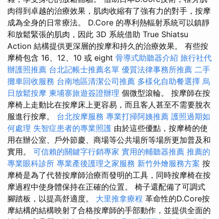
肉得到卓越的治療效果，肌肉收縮有了強有力的對手，按摩
成為全身的日常療法。 D.Core 的專利熱輻射系統可以鎮靜
和放鬆緊張的肌肉，因此 3D 系統借助 True Shiatsu
Action 結構提供更深層的按摩和持久的治療效果。 有些按
摩椅包含 16、12、10 或 eight
骨導式助聽器介紹
旅行社代
辦護照推薦
台北記帳士推薦名單
優質法律事務所推薦
二手
攤車回收服務
台南地區清潔公司推薦
多樣化自助餐選擇
烏
日放鬆按摩
柬埔寨旅遊簽證辦理
個微型滾輪。 按摩師在按
摩椅上走動比在按摩床上更容易，而且客人甚至不需要脫衣
服進行按摩。
台北按摩服務
專業打掃阿姨推薦
護照過期如
何處理
失智症患者的專業照護
由於這些優點，按摩椅的使
用在辦公室、戶外節慶、商場等公共場所等場所更加普及和
實用。
可信賴的關鍵字行銷專家
實用的輔聽器推薦
推薦的
專業眼科診所
專業產後護理之家服務
新竹外燴服務方案
按
摩椅是為了代替按摩師治療而發明的工具，同時按摩椅在按
摩過程中使身體保持在正確的位置。 椅子還配備了可調式
腳踏板，以提高舒適度。
大里推拿療程
革命性的D.Core按
摩結構的結構映射了合格按摩師的手部動作，並提供全面的