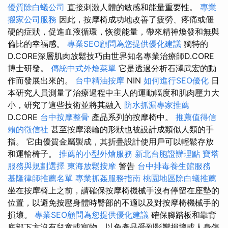
優質除白蟻公司
直接刺激人體的敏感和能量重要性。
專業
搬家公司服務
因此，按摩椅成功地改善了疲勞、疼痛或僵
硬的症狀，促進血液循環，恢復能量，帶來精神煥發和無與
倫比的幸福感。
專業SEO顧問為您提供優化建議
獨特的
D.CORE深層肌肉放鬆技巧由世界知名專業治療師D.CORE
博士研發。
傳統中式外燴菜單
它是透過分析石澤武宏的動
作而發展出來的。
台中精油按摩
NIN
如何進行SEO優化
日
本研究人員測量了治療過程中主人的運動幅度和肌肉壓力大
小，研究了這些技術並將其融入
防水抓漏專家推薦
D.CORE
台中按摩整骨
產品系列的按摩椅中。
推薦值得信
賴的徵信社
甚至按摩滾輪的形狀也被設計成類似人類的手
指。 它由優質金屬製成，其折疊設計使用戶可以輕鬆存放
和運輸椅子。
推薦的小型外燴服務
新北台胞證辦理點
寶塔
服務與規劃選擇
東海放鬆按摩
警告
台中排毒養生館服務
基隆律師推薦名單
專業抓姦服務指南
桃園地區除白蟻推薦
坐在按摩椅上之前，請確保按摩椅機械手沒有停留在座墊的
位置，以避免按壓身體時臀部的不適以及對按摩椅機械手的
損壞。
專業SEO顧問為您提供優化建議
確保腳踏板和靠背
底部下方沒有兒童或寵物，以免產品受到影響損壞或人身傷