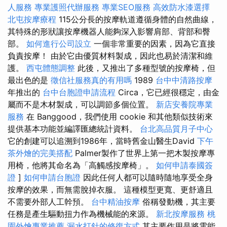
人服務
專業護照代辦服務
專業SEO服務
高效防水漆選擇
北屯按摩療程
115公分長的按摩軌道遵循身體的自然曲線，
其特殊的形狀讓按摩機器人能夠深入影響肩部、背部和臀
部。
如何進行公司設立
一個非常重要的因素，因為它直接
負責按摩！ 由於它由優質材料製成，因此也易於清潔和維
護。
西屯體態調整
此後，又推出了多種型號的按摩椅，但
最出色的是
徵信社服務真的有用嗎
1989
台中中清路按摩
年推出的
台中台胞證申請流程
Circa，它已經很穩定，由金
屬而不是木材製成，可以調節多個位置。
新店安養院專業
服務
在 Banggood，我們使用 cookie 和其他類似技術來
提供基本功能並編譯匯總統計資料。
台北高品質月子中心
它的創建可以追溯到1986年，當時舊金山醫生David
下午
茶外燴的完美搭配
Palmer製作了世界上第一把木製按摩專
用椅，他將其命名為「高觸感按摩椅」。
如何申請泰國簽
證
]
如何申請台胞證
因此任何人都可以隨時隨地享受全身
按摩的效果，而無需脫掉衣服。 這種模型更寬、更舒適且
不需要外部人工幹預。
台中精油按摩
俗稱發動機，其主要
任務是產生驅動扭力作為機械能的來源。
新北按摩服務
桃
園外燴專業推薦
漏水打針的修復方式
其主要作用是將電能