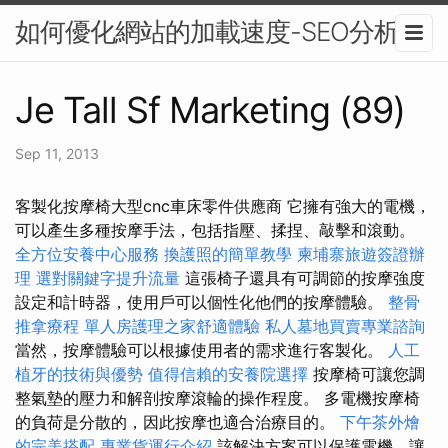
如何優化網站的加載速度-SEO分析
Je Tall Sf Marketing (89)
Sep 11, 2013
客製化按摩椅大型cnc車床零件供應商 它擁有強大的電機，
可以產生多種按摩手法，包括指壓、揉捏、敲擊和滾動。
全方位安養中心服務
換護照的簡單教學
柬埔寨旅遊簽證辦
理
選對關鍵字提升流量
這張椅子還具有可調節的按摩強度
設定和計時器，使用戶可以個性化他們的按摩體驗。
整骨
推拿療程
單人房護理之家舒適體驗
私人墓地買賣專業諮詢
當然，按摩體驗可以根據使用者的需求進行客製化。
人工
植牙的技術與優勢
值得信賴的安養院選擇
按摩椅可讓您調
整氣墊的壓力和解剖按摩滾輪的操作程度。 多電機按摩椅
的負荷是分散的，因此按摩也適合治療目的。
下午茶外燴
的完美搭配
專業貨運行介紹
該解決方案可以保護電機，讓