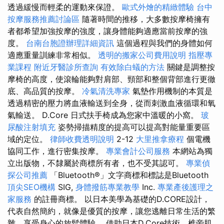
透過緩慢而輕柔的運動來保證。
歐式外燴的精緻體驗
台中
按摩服務推薦討論區
隨著時間的推移，大多數按摩椅擁有
者都希望加強按摩的強度，讓身體能夠適應當前按摩的強
度。
台南台胞證辦理詳細資訊
這個過程與我們的身體如何
適應重量訓練非常相似。
透明的搬家公司費用說明
指壓專
業課程
附近牙醫診所查詢
有效除白蟻的方法
關鍵是調整按
摩椅的高度，使滾輪能夠對肩部、頸部和整個背部進行更徹
底、高品質的按摩。
冷氣清洗專家
氣墊作用機制的本質是
透過精密的壓力將血液輸送到全身，從而刺激血液循環和氧
氣輸送。 D.Core 日式扶手椅成為您家中溫暖的小窩。
玻
尿酸注射填充
姿勢掃描精度的提高可以提高對能量重要區
域的定位。
律師收費透明說明
2-12
大里推拿療程
個電機
協同工作，進行密集按摩。
專業會計公司服務
本網站為獨
立出版物，不隸屬於商標所有者，也不受其認可。
專業偵
探公司推薦
「Bluetooth®」文字商標和標誌是Bluetooth
頂尖SEO機構
SIG,
身體撥筋專業教學
Inc.
專業產後護理之
家服務
的註冊商標。 以日本美學為基礎的D.CORE設計，
代表自然簡約，就像是優質的按摩，讓您逃離日常生活的繁
雜，享受身心的放鬆體驗。 借助日本D.Core技術，椎旁肌