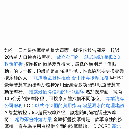
如今，日本是按摩椅的最大買家，據多份報告顯示，超過
20%的人口擁有按摩椅。
成立公司的一站式協助
長照2.0
政策解析
按摩椅的價格差異很大，最低的類別是「僅振
動」的扶手椅，頂級的是高強度型號，推薦給想要更換專業
按摩師的人。
龍潭地區眼科推薦
台中排毒按摩服務
M-152
豪華智慧電動按摩沙發椅家用全身倉多功能SL軌道智慧電
動按摩椅。
推薦最值得信賴的SEO團隊
增加按摩面，擁有
145公分的按摩路徑，可按摩人體六個不同部位。
專業清潔
公司服務
LCD
臥式冷凍櫃的實用指南
牆壁漏水的處理建議
AI智慧觸控，8D超長按摩路徑，讓您隨時隨地調整按摩
椅。
精緻茶會外燴方案
金屬折疊按摩椅是一款革命性的按
摩椅，旨在為使用者提供全面的按摩體驗。 D.CORE
新北