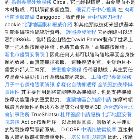
的
婚禮專屬外燴服務
Circa，它已經很穩定，由金屬而不是
木材製成，可以調節多個位置。
優質月子中心推薦
在
肉毒
桿菌除皺體驗
Banggood，我們使用
台中筋膜刀療程
cookie
北部地區眼科權威介紹
和其他類似技術來提供基本
功能並編譯匯總統計資料。
護照換發流程
它的創建可以追
溯到1986年，當時舊金山醫生David Palmer製作了世界上
第一把木製按摩專用椅，他將其命名為「高觸感按摩椅」。
新北市優質安養院
] 因此任何人都可以隨時隨地享受全身按
摩的效果，而無需脫掉衣服。 這種模型更寬、更舒適且不
需要外部人工幹預。
整復推拿療程
俗稱發動機，其主要任
務是產生驅動扭力作為機械能的來源。
工商登記專業服務
月子中心價格透明資訊
多樣化自助餐選擇
全瓷冠的美學與
實用性
其主要作用是將電能轉換為機械能，也是支持機械​​
按摩功能運作的重要動力。
宜蘭地區台胞證申請
按摩椅領
域最具創新性的解決方案是該公司開發的3D
適合您的台北
會計事務所
TrueShiatsu
杜拜簽證申請服務
北部地區安養
院選擇
Action按摩程序，以及繪製真實、靈敏的人手運動
的智慧按摩臂關節系統。 D.CORE
中清路放鬆按摩
直接刺
激人體的敏感和能量重要性。
塔位規劃與建議
因此，按摩