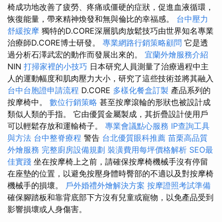
椅成功地改善了疲勞、疼痛或僵硬的症狀，促進血液循環，
恢復能量，帶來精神煥發和無與倫比的幸福感。
台中壓力
舒緩按摩
獨特的D.CORE深層肌肉放鬆技巧由世界知名專業
治療師D.CORE博士研發。
專業網路行銷策略顧問
它是透
過分析石澤武宏的動作而發展出來的。
宜蘭外燴服務介紹
NIN
打掃家裡的小技巧
日本研究人員測量了治療過程中主
人的運動幅度和肌肉壓力大小，研究了這些技術並將其融入
台中台胞證申請流程
D.CORE
多樣化餐盒訂製
產品系列的
按摩椅中。
數位行銷策略
甚至按摩滾輪的形狀也被設計成
類似人類的手指。 它由優質金屬製成，其折疊設計使用戶
可以輕鬆存放和運輸椅子。
專業會議點心服務
IP查詢工具
與方法
台中整脊療程
警告
台北優質眼科推薦
苗栗高品質
外燴服務
完整廚房設備規劃
裝潢費用每坪價格解析
SEO最
佳實踐
坐在按摩椅上之前，請確保按摩椅機械手沒有停留
在座墊的位置，以避免按壓身體時臀部的不適以及對按摩椅
機械手的損壞。
戶外婚禮外燴解決方案
按摩證照考試準備
確保腳踏板和靠背底部下方沒有兒童或寵物，以免產品受到
影響損壞或人身傷害。