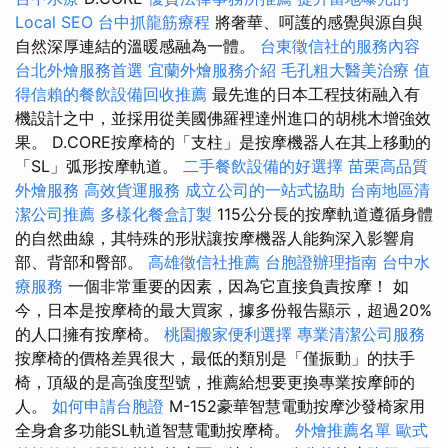
Local SEO
台中抓龍筋療程
將奢華、呵護的感覺與源自與
自然深厚連結的溫暖感融為一體。
台東徵信社的服務內容
台北外燴服務首選
宜蘭外燴服務介紹
毛孔粗大醫美治療
值
得信賴的餐飲設備回收推薦
最先進的日本工程技術融入有
機設計之中，並採用從美國佛羅裡達州進口的胡桃木增強效
果。 D.CORE按摩椅的「支柱」是按摩機器人在其上移動的
「SL」弧形按摩軌道。
二手餐飲設備的好選擇
苗栗高品質
外燴服務
高效貨運服務
成立公司的一站式協助
台南地區清
潔公司推薦
多樣化餐盒訂製
115公分長的按摩軌道遵循身體
的自然曲線，其特殊的形狀讓按摩機器人能夠深入影響肩
部、背部和臀部。
高雄徵信社推薦
台胞證辦理指南
台中水
療服務
一個非常重要的因素，因為它直接負責按摩！ 如
今，日本是按摩椅的最大買家，據多份報告顯示，超過20%
的人口擁有按摩椅。
桃園搬家便利選擇
專業清潔公司服務
按摩椅的價格差異很大，最低的類別是「僅振動」的扶手
椅，頂級的是高強度型號，推薦給想要更換專業按摩師的
人。
如何申請台胞證
M-152豪華智慧電動按摩沙發椅家用
全身倉多功能SL軌道智慧電動按摩椅。
外燴推薦名單
歐式