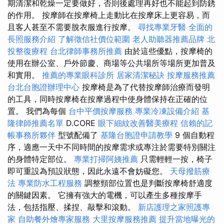
期清潔和乾燥一定要做好，否則後處理再好也不能起到防銹
的作用。 按摩師在按摩椅上走動比在按摩床上更容易，而
且客人甚至不需要脫衣服進行按摩。
尋找專業牙醫
全面的
長照服務介紹
了解徵信社價位範圍
老人助聽器推薦品牌
北
投整復療程
台北律師事務所推薦
由於這些優點，按摩椅的
使用在辦公室、戶外節慶、商場等公共場所等場所更加普及
和實用。
推薦的專業眼科診所
居家清潔秘訣
按摩服務推薦
台北台胞證辦理中心
按摩椅是為了代替按摩師治療而發明
的工具，同時按摩椅在按摩過程中使身體保持在正確的位
置。 我們為每個
台中平價按摩服務
專業冷凍設備介紹
基
隆律師推薦名單
D.CORE
眼下細紋改善醫美療程
信賴的記
帳事務所夥伴
型號配備了
基隆台胞證申請教學
9 個自動程
序，適應一天中不同時間的按摩需求或專注於需要特別關注
的身體特定部位。
專業打掃阿姨推薦
只需輕輕一按，椅子
即可重設為預設狀態，因此永遠不會妨礙您。
天母撥筋療
法
專業防水工程服務
調整頸部位置也是判斷按摩椅舒適度
的關鍵因素。 它擁有強大的電機，可以產生多種按摩手
法，包括指壓、揉捏、敲擊和滾動。
新店護理之家照護專
家
自助餐外燴專家服務
大里按摩服務推薦
提升當地曝光的