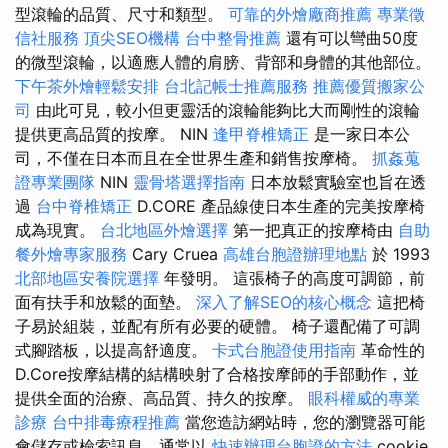
型滾輪的品質、尺寸和類型。
可靠的外燴廠商推薦
專業徵
信社服務
頂尖SEO機構
台中整骨推薦
還有可以彎曲50度
的微型滾輪，以適應人體的肩膀、背部和身體的其他部位。
下午茶外燴輕鬆安排
台北記帳士推薦服務
推薦優質搬家公
司
由此可見，較小但更靈活的滾輪能夠比大而剛性的滾輪
提供更高品質的按摩。 NIN
逢甲脊椎矯正
是一家日本公
司，不僅在日本而且在全世界生產和銷售按摩椅。
抓姦蒐
證專業團隊
NIN
靈骨塔選擇指南
日本放鬆實驗室也旨在透
過
台中脊椎矯正
D.CORE 產品線使日本生產的完美按摩椅
成為現實。
台北地區外燴選擇
第一把真正的按摩椅由
自助
餐外燴專家服務
Cary Cruea
高雄台胞證辦理地點
於 1993
北部地區安養院選擇
年發明。 這張椅子的高度可調節，前
面有扶手和放鬆的面墊。
深入了解SEO的核心概念
這把椅
子易於組裝，並配有所有必要的硬體。 椅子還配備了可調
式腳踏板，以提高舒適度。
卡式台胞證使用指南
革命性的
D.Core按摩結構的結構映射了合格按摩師的手部動作，並
提供全面的治療、高品質、持久的按摩。
眼科權威的專業
診療
台中排毒療程推薦
當您造訪網站時，您的瀏覽器可能
會儲存或檢索訊息，通常以
快速辦理台胞證的方法
cookie