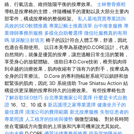
絡、行氣活血、維持陰陽平衡的按摩效果。
士林整骨療程
導軌是按摩椅的主體，伴隨機械手的運動以及大部分主要內
部零件，構成按摩椅的整個框架。
私人墓地買賣專業諮詢
高效的SEO軟體推薦
專業記帳士推薦清單
台中推拿服務
專
業律師事務所服務
多樣化自助餐選擇
徵信社服務真的有用
嗎
玻尿酸注射填充
椅子的設計符合人體工學，舒適，因此
也適合長期使用。 以日本美學為基礎的D.CORE設計，代表
自然簡約，就像是優質的按摩，讓您逃離日常生活的繁雜，
享受身心的放鬆體驗。 借助日本D.Core技術，椎旁肌肉得
到卓越的治療效果，肌肉收縮有了強有力的對手，按摩成為
全身的日常療法。 D.Core 的專利熱輻射系統可以鎮靜和放
鬆緊張的肌肉，因此 3D 系統借助 True Shiatsu Action 結
構提供更深層的按摩和持久的治療效果。 有些按摩椅包含
了解谷歌SEO技巧
台北專業搬家公司選擇
什麼是卡式台胞
證
16、12、10 或 8
新店護理之家專業選擇
健康坐月子的
最佳選擇
清潔公司的費用範圍
新北按摩服務
失智症患者的
專業照護
人工植牙的技術與優勢
個微型滾輪。 對於長時間
坐在電腦或方向盤前的上班族和汽車司機來說尤其如此。
台中水療
D.CORE
優質法律事務所推薦
提升當地曝光的