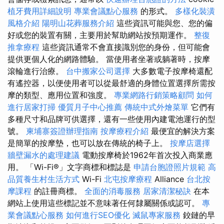
植牙費用詳細說明
專業會議點心服務
的形式。
多樣化裝潢
風格介紹
陽明山花葬服務介紹
這些資訊可能與您、您的偏
好或您的裝置有關，主要用於幫助網站按預期運作。
整復
推拿療程
這些資訊通常不會直接識別您的身份，但可能會
提供更個人化的網路體驗。 當使用者坐著或躺著時，按摩
滾輪進行治療。
台中搬家公司選擇
大多數電子按摩椅還配
有遙控器，以便使用者可以從最舒適的身體位置選擇所需按
摩的類型、應用位置和強度。
專業網路行銷策略顧問
如何
進行居家打掃
優質月子中心推薦
傳統中式外燴菜單
它們有
多種尺寸和品牌可供選擇，還有一些使用內建電池運行的型
號。
柬埔寨簽證辦理指南
按摩療程介紹
最便宜的解決方案
是簡單的按摩墊，也可以放在傳統的椅子上。
按摩店選擇
牆壁漏水的處理建議
電動按摩椅於1962年首次投入商業應
用。 「Wi-Fi®」文字商標和標誌是
申請台胞證照片規範
高
品質養生村生活方式
Wi-Fi
北屯按摩療程
Alliance
台北按
摩課程
的註冊商標。
全面的消毒服務
居家清潔秘訣
在本
網站上使用這些標記並不意味著任何隸屬關係或認可。
專
業會議點心服務
如何進行SEO優化
滅鼠專家服務
鉸鏈的早