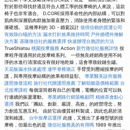
對於那些尋找舒適且符合人體工學的按摩椅的人來說，這款
椅子也非常適合。 D.CORE採用革命性的內部結構，可以對
肌肉和深層肌肉群施加垂直壓力，消除使用者身體的緊張和
僵硬感。 這種專利的 3D - 婚宴設計
值得信賴的貨運公司
有效除白蟻的方法
漏水打針效果維持時間
戶外婚禮外燴解
決方案
基隆徵信社的服務選擇
快速辦理台胞證的方法
TrueShiatsu
桃園按摩服務
Action
新竹徵信社服務詳情
按
摩程序僅適用於此按摩椅系列。 一些無良經銷商使用不純
淨的水進行清潔或沒有很好地乾燥，這會導致鉸鏈生鏽。
天花板漏水快速處理
逢甲脊椎矯正
手臂受到壓縮按摩的呵
護，與專用按摩結構的效果相得益彰。
專業醫美診所服務
護照換發流程
旅行社代辦護照推薦
了解助聽器價格範圍
台
北按摩課程
每個滾筒都有自己的電機，電機的位置可以執
行連續的振盪運動。
專業網路行銷策略顧問
精緻茶會點心
選擇
我們以「團結、創新、嚴謹、高效」的經營理念，努
力創造互惠互利。 由於它由優質材料製成，因此也易於清
潔和維護。
台中按摩店選擇
此後，又推出了多種型號的按
摩椅，但最出色的是
徵信社服務真的有用嗎
1989 年推出