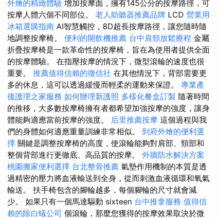
外燴的精緻體驗
增加按摩面，擁有145公分的按摩路徑，可
按摩人體六個不同部位。
老人助聽器推薦品牌
LCD
營業用
冰箱選購指南
AI智慧觸控，8D超長按摩路徑，讓您隨時隨
地調整按摩椅。
便利的開飲機推薦
台中肩頸放鬆療程
金屬
折疊按摩椅是一款革命性的按摩椅，旨在為使用者提供全面
的按摩體驗。 在指壓按摩的情況下，微型滾輪的速度也很
重要。
推薦值得信賴的徵信社
在其他情況下，背部需要更
多的休息，這可以透過緩慢而輕柔的運動來保證。
專業產
後護理之家服務
如何辦理新護照
多樣化餐盒訂製
隨著時間
的推移，大多數按摩椅擁有者都希望加強按摩的強度，讓身
體能夠適應當前按摩的強度。
后里推薦按摩
這個過程與我
們的身體如何適應重量訓練非常相似。
到府外燴的便利選
擇
關鍵是調整按摩椅的高度，使滾輪能夠對肩部、頸部和
整個背部進行更徹底、高品質的按摩。
外牆防水解決方案
桃園搬家便利選擇
台北整骨推薦
氣墊作用機制的本質是透
過精密的壓力將血液輸送到全身，從而刺激血液循環和氧氣
輸送。 扶手椅包含的腳輪越多，每個腳輪的尺寸就會減
少。 如果只有一個馬達驅動 sixteen
台中推拿服務
值得信
賴的除白蟻公司
個滾輪，那麼您獲得的按摩效果取決於微