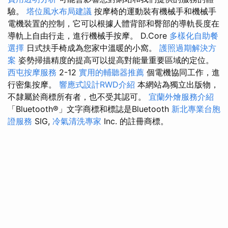
驗。
塔位風水布局建議
按摩椅的運動裝有機械手和機械手
電機裝置的控制，它可以根據人體背部和臀部的導軌長度在
導軌上自由行走，進行機械手按摩。 D.Core
多樣化自助餐
選擇
日式扶手椅成為您家中溫暖的小窩。
護照過期解決方
案
姿勢掃描精度的提高可以提高對能量重要區域的定位。
西屯按摩服務
2-12
實用的輔聽器推薦
個電機協同工作，進
行密集按摩。
響應式設計RWD介紹
本網站為獨立出版物，
不隸屬於商標所有者，也不受其認可。
宜蘭外燴服務介紹
「Bluetooth®」文字商標和標誌是Bluetooth
新北專業台胞
證服務
SIG,
冷氣清洗專家
Inc. 的註冊商標。