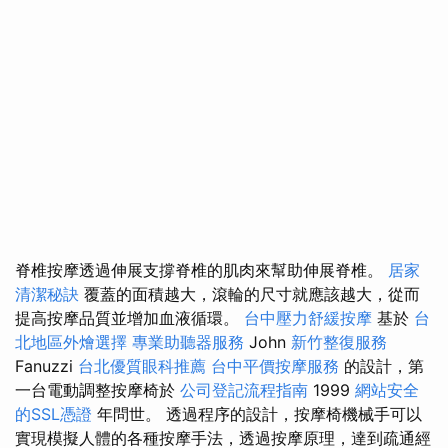
脊椎按摩透過伸展支撐脊椎的肌肉來幫助伸展脊椎。
居家
清潔秘訣
覆蓋的面積越大，滾輪的尺寸就應該越大，從而
提高按摩品質並增加血液循環。
台中壓力舒緩按摩
基於
台
北地區外燴選擇
專業助聽器服務
John
新竹整復服務
Fanuzzi
台北優質眼科推薦
台中平價按摩服務
的設計，第
一台電動調整按摩椅於
公司登記流程指南
1999
網站安全
的SSL憑證
年問世。 透過程序的設計，按摩椅機械手可以
實現模擬人體的各種按摩手法，透過按摩原理，達到疏通經