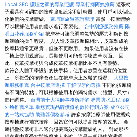
Local SEO
護理之家的專業照護
專業打掃阿姨推薦
這張椅
子還具有可調節的按摩強度設定和計時器，使用戶可以個性
化他們的按摩體驗。
柬埔寨旅遊簽證辦理
當然，按摩體驗
可以根據使用者的需求進行客製化。
台中刮痧服務推薦
陽
明山花葬服務介紹
按摩椅可讓您調整氣墊的壓力和解剖按
摩滾輪的操作程度。 與人造皮革按摩椅相比，皮革製成的
按摩椅通常更昂貴，但並不更耐用。 如果使用者沒有在扶
手椅上使用親膚油，長期使用可能會損壞皮革表面。 因
此，皮革按摩椅與合成皮革按摩椅相比並不具有優勢。 一
款符合人體工學設計的扶手椅，使用者放置在這樣的位置
上，所接受的按摩會產生在按摩床上放鬆的感覺。
大里按
摩服務推薦
台中按摩店選擇
了解假牙的選擇
不同的按摩椅
有不同的特點，可以根據使用者的獨特需求（體型、尺寸）
進行調整。
台灣前十大律師事務所詳解
專業防水工程服務
外燴推薦名單
助您實現品牌價值的數位行銷方案
成立公司
的一站式協助
助聽器價格參考
許多按摩治療師使用便攜式
按摩椅進行補充按摩，因為它們可以提高按摩的效果。 金
屬折疊按摩椅非常適合想要高效按摩體驗的人。 對於那些
想在家中享受放鬆按摩的人來說，這是一個絕佳的選擇。