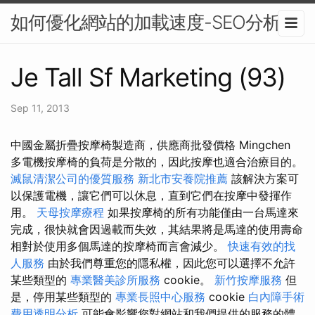
如何優化網站的加載速度-SEO分析
Je Tall Sf Marketing (93)
Sep 11, 2013
中國金屬折疊按摩椅製造商，供應商批發價格 Mingchen
多電機按摩椅的負荷是分散的，因此按摩也適合治療目的。
滅鼠清潔公司的優質服務
新北市安養院推薦
該解決方案可
以保護電機，讓它們可以休息，直到它們在按摩中發揮作
用。
天母按摩療程
如果按摩椅的所有功能僅由一台馬達來
完成，很快就會因過載而失效，其結果將是馬達的使用壽命
相對於使用多個馬達的按摩椅而言會減少。
快速有效的找
人服務
由於我們尊重您的隱私權，因此您可以選擇不允許
某些類型的
專業醫美診所服務
cookie。
新竹按摩服務
但
是，停用某些類型的
專業長照中心服務
cookie
白內障手術
費用透明分析
可能會影響您對網站和我們提供的服務的體