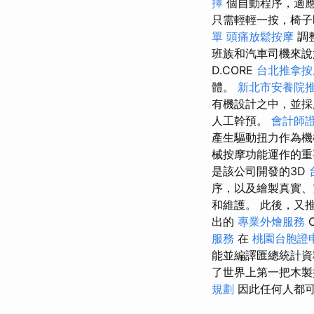
擇
個自動程序，適
只需輕輕一按，椅子
單
頭痛放鬆按摩
調
班族和汽車司機來
D.CORE
台北推拿按
體。
新北市安養院
有機設計之中，並採
人工幹預。
會計師
產生驅動扭力作為
械​​按摩功能運作的
是該公司開發的3D
序，以及繪製真實、
和維護。 此後，又
出的
專業外燴服務
服務
在
桃園台胞證
能並編譯匯總統計
了世界上第一把木製
規劃
因此任何人都可