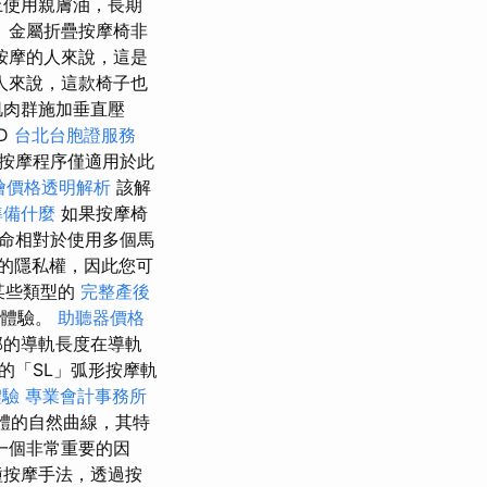
上使用親膚油，長期
 金屬折疊按摩椅非
按摩的人來說，這是
人來說，這款椅子也
肌肉群施加垂直壓
D
台北台胞證服務
按摩程序僅適用於此
t外燴價格透明解析
該解
準備什麼
如果按摩椅
命相對於使用多個馬
的隱私權，因此您可
某些類型的
完整產後
的體驗。
助聽器價格
部的導軌長度在導軌
的「SL」弧形按摩軌
體驗
專業會計事務所
身體的自然曲線，其特
一個非常重要的因
種按摩手法，透過按