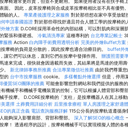
按摩椅通常更昂貴，但並不更耐用。 如果使用者沒有在扶手椅
表面。 因此，皮革按摩椅與合成皮革按摩椅相比並不具有優勢。
摩體驗的人。
專業產後護理之家服務
對於那些想在家中享受放鬆
如何申請泰國簽證
對於那些尋找舒適且符合人體工學的按摩椅的
理外燴方案
D.CORE採用革命性的內部結構，可以對肌肉和深層
體的緊張和僵硬感。
冷氣清洗專家
這種專利的
台北專業記帳士
3
摩服務
Action
白內障手術費用透明分析
完美的外燴Buffet方案
機按摩椅的負荷是分散的，因此按摩也適合治療目的。
buffe
，讓它們可以休息，直到它們在按摩中發揮作用。
辦護照需要
馬達來完成，很快就會因過載而失效，其結果將是馬達的使用壽
減少。
新北律師事務所推薦
合法專業徵信社推薦
由於我們尊重您
類型的
台中市按摩服務
cookie。
多樣餐點外燴選擇
但是，停用
得優質SEO團隊的推薦
可能會影響您對網站和我們提供的服務
有機械手和機械手電機裝置的控制，它可以根據人體背部和臀
械手按摩。 D.CORE按摩椅的「支柱」是按摩機器人在其上移動
醫美選擇
土葬費用詳細分析
后里推拿療程
單人房護理之家舒適
SEO的真正含義
電話查詢服務詳解
115公分長的按摩軌道遵循
人能夠深入影響肩部、背部和臀部。
深入了解SEO的核心概念
按摩！ 透過程序的設計，按摩椅機械手可以實現模擬人體的各