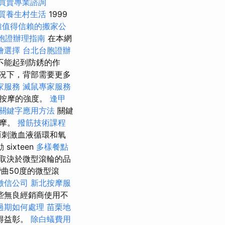
買賣專業諮詢
質養生村生活
1999
雄值得信賴的搬家公
胞證辦理指南
在本網
燴選擇
台北台胞證辦
不能起到防銹的作
況下，背部需要更多
家服務
滅鼠專家服務
前按摩的強度。
逢甲
O關鍵字應用方法
關鍵
按摩。
撥筋技術課程
而刺激血液循環和氧
ixteen
多樣餐點
取決於微型滾輪的品
曲50度的微型滾
徵信公司
新北按摩服
些無良經銷商使用不
過期如何處理
苗栗地
得益彰。
除白蟻費用