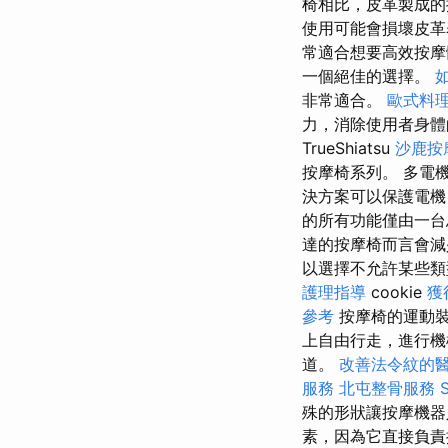
椅相比，皮革製成的
使用可能會損壞皮革
常適合想要高效按
一個絕佳的選擇。
非常適合。
歐式料
力，消除使用者身
TrueShiatsu
沙鹿按
按摩椅系列。 多電
決方案可以保護電機
的所有功能僅由一台
達的按摩椅而言會
以選擇不允許某些
護理指導
cookie
獲
參考
按摩椅的運動裝
上自由行走，進行機
道。
改善法令紋的
服務
北屯整骨服務
殊的形狀讓按摩機器
素，因為它直接負責