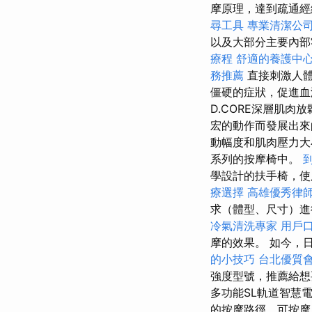
摩原理，達到疏通經
尋工具
專業清潔公
以及大部分主要內部
療程
舒適的養護中
務推薦
直接刺激人
僵硬的症狀，促進血
D.CORE深層肌肉
宏的動作而發展出
動幅度和肌肉壓力大
系列的按摩椅中。
學設計的扶手椅，使
療選擇
高雄優秀律
求（體型、尺寸）
冷氣清洗專家
用戶
摩的效果。 如今，
的小技巧
台北優質
強度型號，推薦給
多功能SL軌道智慧
的按摩路徑，可按