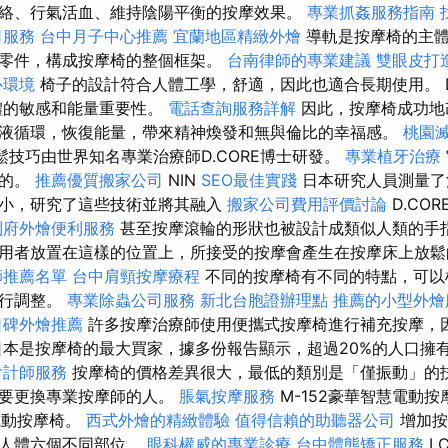
絡、行氣活血、維持陰陽平衡的按摩效果。
專業抓姦服務指南
司服務
台中月子中心推薦
宜蘭地區精緻外燴
導軌是按摩椅的主
零件，構成按摩椅的整個框架。
台南律師的專業建議
雙眼皮打
心環境
椅子的設計符合人體工學，舒適，因此也適合長期使用。 D
體的敏感和能量重要性。
電話查詢服務詳解
因此，按摩椅成功地
液循環，恢復能量，帶來精神煥發和無與倫比的幸福感。
桃園
放鬆技巧由世界知名專業治療師D.CORE博士研發。
專業植牙治療
來的。
推薦優質搬家公司
NIN
SEO最佳實踐
日本研究人員測量了
小，研究了這些技術並將其融入
搬家公司費用評價討論
D.COR
到府外燴便利服務
甚至按摩滾輪的形狀也被設計成類似人類的手指
用者放置在這樣的位置上，所接受的按摩會產生在按摩床上放
師推薦名單
台中肩頸按摩療程
不同的按摩椅有不同的特點，可以
進行調整。
專業除蟲公司服務
新北台胞證辦理點
推薦的小型外燴
口碑外燴推薦
許多按摩治療師使用便攜式按摩椅進行補充按摩，
日本是按摩椅的最大買家，據多份報告顯示，超過20%的人口擁
會計師服務
按摩椅的價格差異很大，最低的類別是「僅振動」的
想要更換專業按摩師的人。
脹氣按摩服務
M-152豪華智慧電動
電動按摩椅。
西式外燴的精緻體驗
值得信賴的助聽器公司
增加按
摩人體六個不同部位。
眼科權威的專業診療
台中體態矯正服務
L