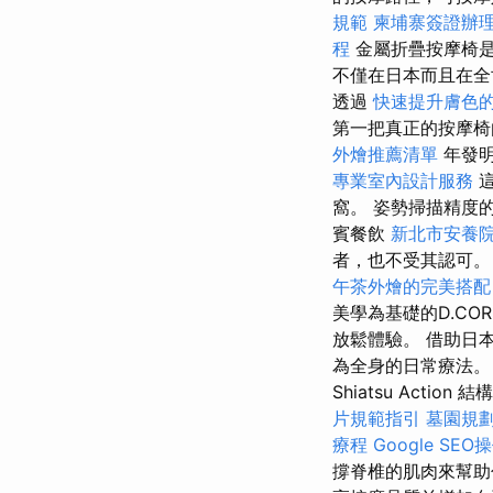
規範
柬埔寨簽證辦
程
金屬折疊按摩椅是
不僅在日本而且在
透過
快速提升膚色
第一把真正的按摩
外燴推薦清單
年發
專業室內設計服務
這
窩。 姿勢掃描精度的
賓餐飲
新北市安養
者，也不受其認可
午茶外燴的完美搭配
美學為基礎的D.C
放鬆體驗。 借助日
為全身的日常療法。 
Shiatsu Acti
片規範指引
墓園規
療程
Google SE
撐脊椎的肌肉來幫