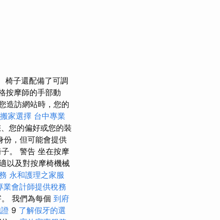
椅子還配備了可調
合格按摩師的手部動
您造訪網站時，您的
搬家選擇
台中專業
、您的偏好或您的裝
身份，但可能會提供
子。 警告 坐在按摩
適以及對按摩椅機械
務
永和護理之家服
專業會計師提供稅務
。 我們為每個
到府
胞證
9
了解假牙的選