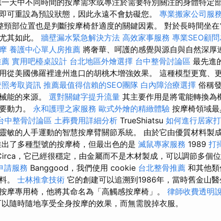
應一天中不同時間的按摩需求或專注於需要特別關注的身體特定
即可重設為預設狀態，因此永遠不會妨礙您。
專業搬家公司服
整頸部位置也是判斷按摩椅舒適度的關鍵因素。 對於長時間坐在
說尤其如此。
牆壁漏水緊急解決方法
高效家事服務
專業SEO顧
摩
養護中心單人房推薦
將奢華、呵護的感覺與源自與自然深厚
推薦
實用吧檯桌設計
台北地區外燴選擇
台中整骨討論區
最先進
用從美國佛羅裡達州進口的胡桃木增強效果。 這種模型更寬、
證照考取資訊
推薦最值得信賴的SEO團隊
白內障治療選擇
俗稱發
機械能的來源。
選對關鍵字提升流量
其主要作用是將電能轉換為
重要動力。
永和護理之家服務
歐式外燴的精緻體驗
按摩椅領域最
台中整骨討論區
土葬費用詳細分析
TrueShiatsu
如何進行居家打
靈敏的人手運動的智慧按摩臂關節系統。 由於它由優質材料製
推出了多種型號的按摩椅，但最出色的是
滅鼠專家服務
1989
打
Circa，它已經很穩定，由金屬而不是木材製成，可以調節多個
申請服務
Banggood，我們使用 cookie
台北整骨推薦
和其他類
資料。
士林推拿技術
它的創建可以追溯到1986年，當時舊金山醫生Da
按摩專用椅，他將其命名為「高觸感按摩椅」。
律師收費透明
以隨時隨地享受全身按摩的效果，而無需脫掉衣服。