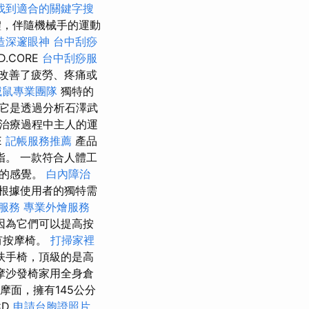
找到適合的關鍵字搜
體，伴隨機械手的運動
造深邃眼神
台中刮痧
.CORE
台中刮痧服
改善了疲勞、疼痛或
滅鼠專業團隊
獨特的
它是透過分析石澤武
治療過程中主人的運
E
記帳服務推薦
產品
。 一款符合人體工
鬆的感覺。
白內障治
根據使用者的獨特需
服務
專業外燴服務
因為它們可以提高按
有按摩椅。
打掃家裡
扶手椅，頂級的是高
按摩沙發椅家用全身倉
摩面，擁有145公分
CD
申請台胞證照片