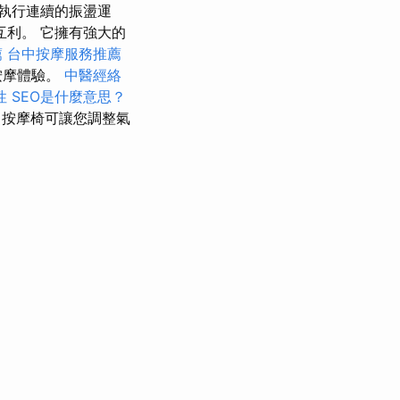
執行連續的振盪運
利。 它擁有強大的
薦
台中按摩服務推薦
按摩體驗。
中醫經絡
性
SEO是什麼意思？
按摩椅可讓您調整氣