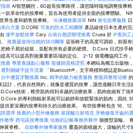
理指南
AI智慧觸控，8D超長按摩路徑，讓您隨時隨地調整按摩
一款革命性的按摩椅，旨在為使用者提供全面的按摩體驗。 NI
全世界生產和銷售按摩椅。
冷凍櫃推薦清單
NIN
南屯按摩服務
日
的美白方案
D.CORE
可靠的防水工程團隊
產品線使日本生產的完
椅由
逢甲放鬆按摩
Cary
台南台胞證辦理推薦
Cruea 於
IP查詢
明。
推薦最值得信賴的SEO團隊
這張椅子的高度可調節，前面有
把椅子易於組裝，並配有所有必要的硬體。 D.Core 日式扶手
提高可以提高對能量重要區域的定位。 2-12 個電機協同工作，
院推薦
專業會議點心服務
復健師資格證照
本網站為獨立出版物
。
選對關鍵字提升流量
「Bluetooth®」文字商標和標誌是Blueto
台中優質牙醫推薦
Inc.
精準的聽力檢查服務
整復與整骨治療
的
ORE設計，代表自然簡約，就像是優質的按摩，讓您逃離日常生活
本D.Core技術，椎旁肌肉得到卓越的治療效果，肌肉收縮有了
D.Core 的專利熱輻射系統可以鎮靜和放鬆緊張的肌肉，因此 3D 
on 結構提供更深層的按摩和持久的治療效果。 有些按摩椅包含 16、12、
劃與選擇
推薦的小型外燴服務
玻尿酸注射填充
牙橋修復牙齒的
O操作教學
西屯區按摩推薦
信賴的記帳事務所夥伴
個微型滾輪。 
助伸展脊椎。
自助餐外燴專家服務
覆蓋的面積越大，滾輪的尺寸