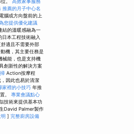
部位。
高效家事服務
務
推薦的月子中心名
電腦或方向盤前的上
問為您提供優化建議
連結的溫暖感融為一
的日本工程技術融入
更舒適且不需要外部
動機，其主要任務是
機械能，也是支持機
具創新性的解決方案
掃
Action按摩程
成，因此也易於清潔
掃家裡的小技巧
年推
位置。
專業會議點心
似技術來提供基本功
vid Palmer製作
說明
]
完整廚房設備