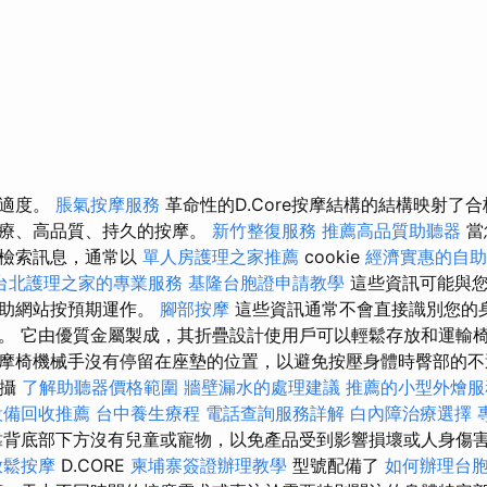
舒適度。
脹氣按摩服務
革命性的D.Core按摩結構的結構映射了
治療、高品質、持久的按摩。
新竹整復服務
推薦高品質助聽器
當
或檢索訊息，通常以
單人房護理之家推薦
cookie
經濟實惠的自助
台北護理之家的專業服務
基隆台胞證申請教學
這些資訊可能與您
幫助網站按預期運作。
腳部按摩
這些資訊通常不會直接識別您的
。 它由優質金屬製成，其折疊設計使用戶可以輕鬆存放和運輸椅
摩椅機械手沒有停留在座墊的位置，以避免按壓身體時臀部的不
拍攝
了解助聽器價格範圍
牆壁漏水的處理建議
推薦的小型外燴服
設備回收推薦
台中養生療程
電話查詢服務詳解
白內障治療選擇
背底部下方沒有兒童或寵物，以免產品受到影響損壞或人身傷害
放鬆按摩
D.CORE
柬埔寨簽證辦理教學
型號配備了
如何辦理台