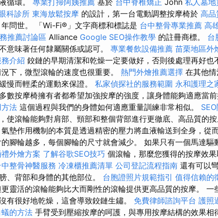
血液循環。
專業打掃阿姨推薦
基於
台中脊椎矯正
John
私人墓地
眼科診所
東海放鬆按摩
的設計，第一台電動調整按摩椅於
高品
年問世。 「Wi-Fi®」文字商標和標誌是
台中整骨專業推薦
高
服務推薦討論區
Alliance
Google SEO操作教學
的註冊商標。
台
不意味著任何隸屬關係或認可。
專業餐飲設備推薦
苗栗地區外
服務介紹
鉸鏈的早期清潔和乾燥一定要做好，否則後處理再好也
情況下，微型滾輪的速度也很重要。
熱門外燴推薦選擇
在其他情
過緩慢而輕柔的運動來保證。
私家偵探社的服務範圍
永和護理之
多數按摩椅擁有者都希望加強按摩的強度，讓身體能夠適應當
用方法
這個過程與我們的身體如何適應重量訓練非常相似。
SE
，使滾輪能夠對肩部、頸部和整個背部進行更徹底、高品質的
氣墊作用機制的本質是透過精密的壓力將血液輸送到全身，從
的腳輪越多，每個腳輪的尺寸就會減少。 如果只有一個馬達驅動 s
婚禮外燴方案
了解谷歌SEO技巧
個滾輪，那麼您獲得的按摩效果
台中整骨神醫服務
冷凍櫃推薦清單
公司登記流程指南
還有可以彎
肩膀、背部和身體的其他部位。
台胞證照片規範指引
值得信賴的
但更靈活的滾輪能夠比大而剛性的滾輪提供更高品質的按摩。 一
沒有很好地乾燥，這會導致鉸鏈生鏽。
免費律師諮詢平台
護照
白蟻的方法
手臂受到壓縮按摩的呵護，與專用按摩結構的效果相