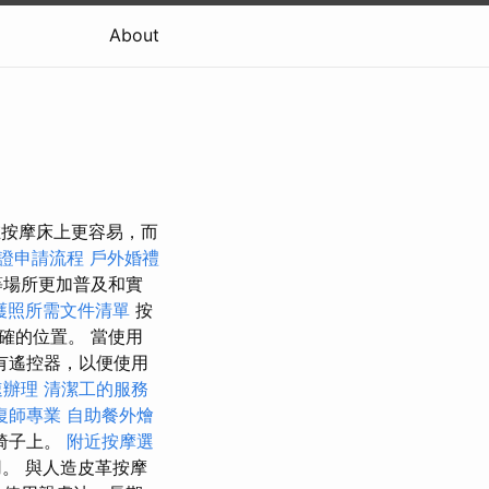
About
比在按摩床上更容易，而
證申請流程
戶外婚禮
等場所更加普及和實
護照所需文件清單
按
確的位置。 當使用
有遙控器，以便使用
速辦理
清潔工的服務
復師專業
自助餐外燴
椅子上。
附近按摩選
用。 與人造皮革按摩