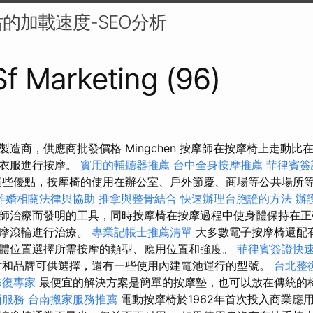
的加載速度-SEO分析
 Sf Marketing (96)
造商，供應商批發價格 Mingchen 按摩師在按摩椅上走動
脫衣服進行按摩。
實用的輔聽器推薦
台中全身按摩推薦
菲律賓簽
些優點，按摩椅的使用在辦公室、戶外節慶、商場等公共場所
離婚相關法律與協助
推拿與整骨結合
快速辦理台胞證的方法
辦
師治療而發明的工具，同時按摩椅在按摩過程中使身體保持在正
按摩滾輪進行治療。
專業記帳士推薦清單
大多數電子按摩椅還配
體位置選擇所需按摩的類型、應用位置和強度。
菲律賓簽證快
寸和品牌可供選擇，還有一些使用內建電池運行的型號。
台北整
修復專家
最便宜的解決方案是簡單的按摩墊，也可以放在傳統的
面服務
台南搬家服務推薦
電動按摩椅於1962年首次投入商業應