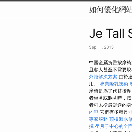
如何優化網站
Je Tall
Sep 11, 2013
中國金屬折疊按摩椅製
且客人甚至不需要
外燴解決方案
由於這
用。
專業隆乳技術
摩椅是為了代替按摩
者坐著或躺著時，
者可以從最舒適的身
內容
它們有多種尺
專家服務
頂樓漏水
擇
坐月子中心的全