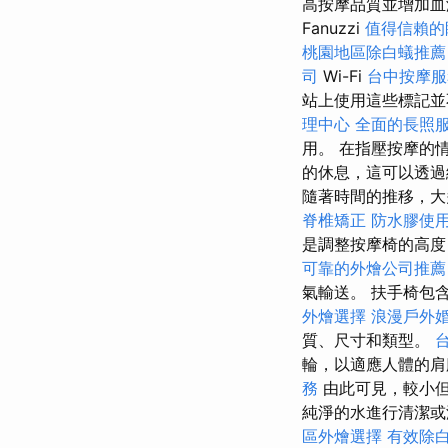
高按摩品質並增加
Fanuzzi
值得信賴的
桃園地區除白蟻推薦
司
Wi-Fi
台中按摩
站上使用這些標記並
理中心
全面的長照
用。 在指壓按摩的
的休息，這可以透
隨著時間的推移，大
脊椎矯正
防水膠使
是調整按摩椅的高度
可靠的外燴公司推薦
氣輸送。 扶手椅包含
外燴選擇
浪漫戶外
質、尺寸和類型。
輪，以適應人體的
務
由此可見，較小
純淨的水進行清潔或
區外燴選擇
有效除