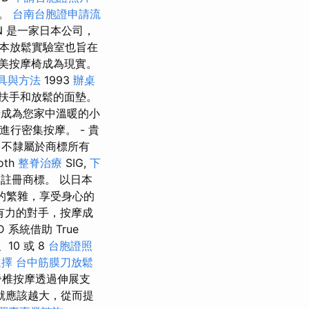
椅。
台南台胞證申請流
N 是一家日本公司，
本放鬆實驗室也旨在
美按摩椅成為現實。
工具與方法
1993
辦桌
扶手和放鬆的面墊。
椅成為您家中溫暖的小
進行密集按摩。 - 貴
，不隸屬於商標所有
oth
整脊治療
SIG,
下
註冊商標。 以日本
的繁雜，享受身心的
強有力的對手，按摩成
系統借助 True
10 或 8
台胞證照
選擇
台中筋膜刀放鬆
脊椎按摩透過伸展支
就應該越大，從而提